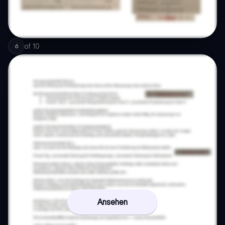
of
10
6
Ansehen