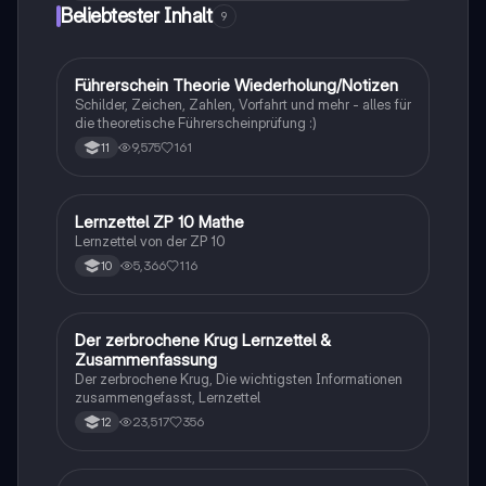
Tarifkonflikte, atypische Beschäftigungsverhältnisse,
Beliebtester Inhalt
9
Mindestlohn und die Rolle von Gewerkschaften und
Arbeitgeberverbänden. Ideal für das PoWi-Abitur zur
Vertiefung der Kenntnisse in Arbeitsmarkt- und
Tarifpolitik.
Führerschein Theorie Wiederholung/Notizen
Lerntipps
Schilder, Zeichen, Zahlen, Vorfahrt und mehr - alles für
die theoretische Führerscheinprüfung :)
9,575
161
11
Lernzettel ZP 10 Mathe
Mathe
Lernzettel von der ZP 10
5,366
116
10
Der zerbrochene Krug Lernzettel &
Deutsch
Zusammenfassung
Der zerbrochene Krug, Die wichtigsten Informationen
zusammengefasst, Lernzettel
23,517
356
12