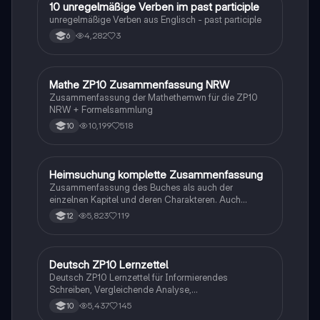
1
10 unregelmäßige Verben im past participle
Englisch
unregelmäßige Verben aus Englisch - past participle
4,282
3
6
Mathe ZP10 Zusammenfassung NRW
Mathe
Zusammenfassung der Mathethemwn für die ZP10
NRW + Formelsammlung
10,199
518
10
Heimsuchung komplette Zusammenfassung
Deutsch
Zusammenfassung des Buches als auch der
einzelnen Kapitel und deren Charakteren. Auch
tabellarisch. Im Unterricht ohne KI erstellt
5,823
119
12
Deutsch ZP10 Lernzettel
Deutsch
Deutsch ZP10 Lernzettel für Informierendes
Schreiben, Vergleichende Analyse,
Sachtexte/Roman/Gedicht..
5,437
145
10