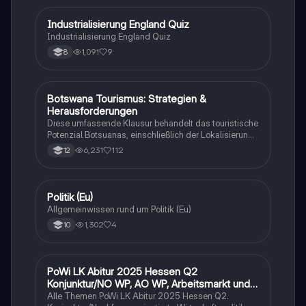
I
Industrialisierung England Quiz
Geschichte
Industrialisierung England Quiz
1,091
9
8
Botswana Tourismus: Strategien &
Geographie/Erdkunde
Herausforderungen
Diese umfassende Klausur behandelt das touristische
Potenzial Botsuanas, einschließlich der Lokalisierung,
Entwicklung und Bewertung der Nachhaltigkeit.
6,231
112
12
Analysiert werden die ökonomischen, sozialen und
ökologischen Aspekte des Tourismus in Botswana.
Ideal für Oberstufenschüler, die sich auf Erdkunde-
Klausuren vorbereiten. Note: 13.
P
Politik (Eu)
Wirtschaft und Recht
Allgemeinwissen rund um Politik (Eu)
1,302
4
10
PoWi LK Abitur 2025 Hessen Q2
Wirtschaft und Recht
Konjunktur/NO WP, AO WP, Arbeitsmarkt und
Traifpolitik
Alle Themen PoWi LK Abitur 2025 Hessen Q2.