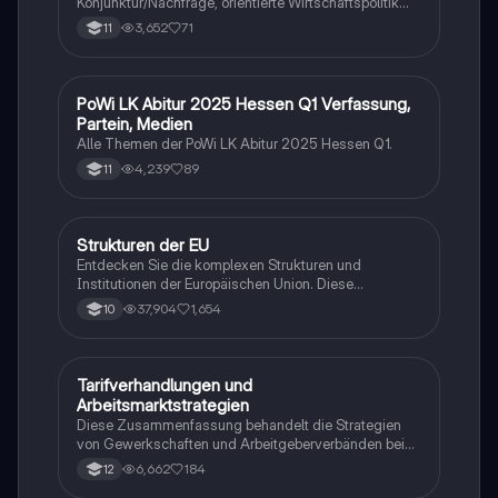
Konjunktur/Nachfrage, orientierte Wirtschaftspolitik
von Keynes. Angebot orientierte Wirtschaftspolitik von
3,652
71
11
Milton, Friedman und nachhaltiger
Wirtschaftswachstum. Arbeitsmarkt und Tarifpolitik.
PoWi LK Abitur 2025 Hessen Q1 Verfassung,
Wirtschaft und Recht
Partein, Medien
Alle Themen der PoWi LK Abitur 2025 Hessen Q1.
4,239
89
11
Strukturen der EU
Wirtschaft und Recht
Entdecken Sie die komplexen Strukturen und
Institutionen der Europäischen Union. Diese
Zusammenfassung behandelt die Geschichte,
37,904
1,654
10
Verträge, Mitgliedstaaten, Kopenhagener Kriterien,
Ziele und Werte, Zuständigkeitsbereiche sowie die
Prinzipien des europäischen Rechts. Erfahren Sie mehr
über das Demokratiedefizit und die Rolle der EU-
Tarifverhandlungen und
Wirtschaft und Recht
Institutionen wie der Europäischen Kommission, des
Arbeitsmarktstrategien
Europäischen Parlaments und des Europäischen
Diese Zusammenfassung behandelt die Strategien
Rates. Ideal für Studierende der Politikwissenschaft
von Gewerkschaften und Arbeitgeberverbänden bei
und Rechtswissenschaft.
Tarifverhandlungen sowie die Auswirkungen auf den
6,662
184
12
Arbeitsmarkt. Wichtige Themen sind Tarifautonomie,