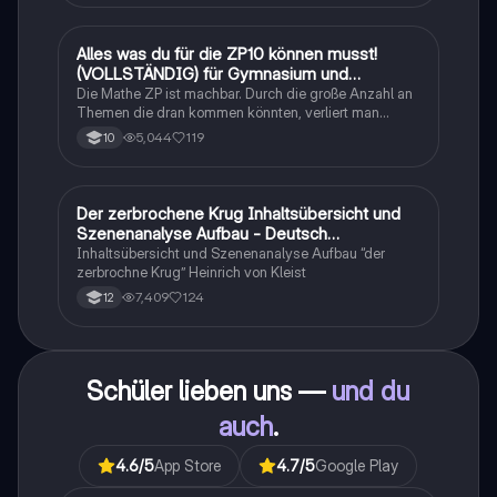
Alles was du für die ZP10 können musst!
Mathe
(VOLLSTÄNDIG) für Gymnasium und
Realschule
Die Mathe ZP ist machbar. Durch die große Anzahl an
Themen die dran kommen könnten, verliert man
schnell den Überblick. Also habe ich von den kleinsten
5,044
119
10
Themen bis hin zu den größten alles
zusammengefasst <3.
Der zerbrochene Krug Inhaltsübersicht und
Deutsch
Szenenanalyse Aufbau - Deutsch
Q1/Q2/Abitur
Inhaltsübersicht und Szenenanalyse Aufbau “der
zerbrochne Krug” Heinrich von Kleist
7,409
124
12
Schüler lieben uns —
und du
auch
.
4.6
/5
App Store
4.7
/5
Google Play