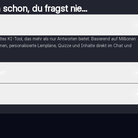
schon, du fragst nie...
eltes KI-Tool, das mehr als nur Antworten bietet. Basierend auf Millionen
nen, personalisierte Lernpläne, Quizze und Inhalte direkt im Chat und
en?
App Store herunterladen.
rnetze dich mit anderen Schülern und hol dir sofortige Hilfe – alles dir