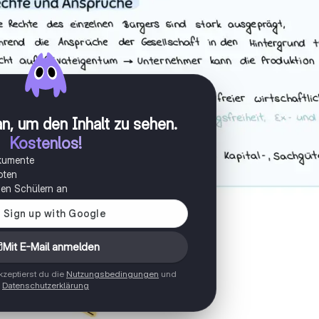
n, um den Inhalt zu sehen
.
Kostenlos!
okumente
oten
onen Schülern an
Mit E-Mail anmelden
zeptierst du die
Nutzungsbedingungen
und
Datenschutzerklärung