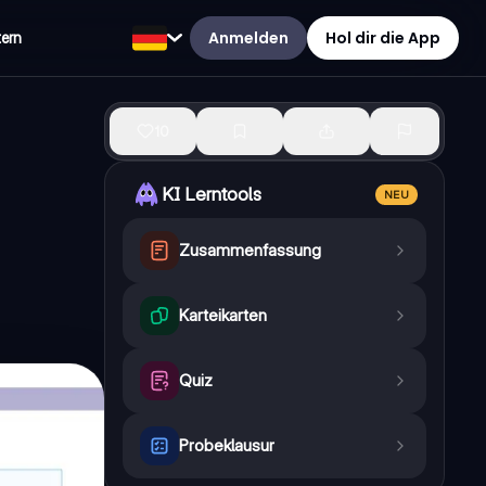
Anmelden
Hol dir die App
tern
10
KI Lerntools
NEU
Zusammenfassung
Karteikarten
Quiz
Probeklausur