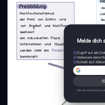
Melde dich a
Zugriff auf alle D
Verbessere deine N
Schließ dich Milli
Mit der Anmeldung ak