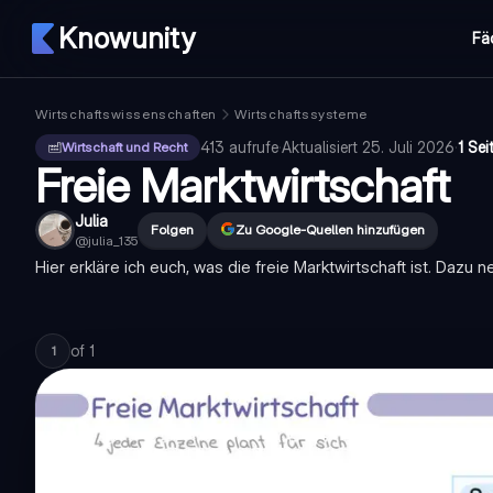
Knowunity
Fä
Wirtschaftswissenschaften
Wirtschaftssysteme
413
aufrufe
·
Aktualisiert
25. Juli 2026
·
1 Sei
Wirtschaft und Recht
Freie Marktwirtschaft
Julia
Folgen
Zu Google-Quellen hinzufügen
@
julia_135
Hier erkläre ich euch, was die freie Marktwirtschaft ist. Dazu 
of
1
1