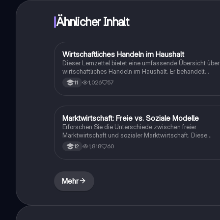
Ähnlicher Inhalt
Wirtschaftliches Handeln im Haushalt
Wirtschaft und Recht
Dieser Lernzettel bietet eine umfassende Übersicht über
wirtschaftliches Handeln im Haushalt. Er behandelt
zentrale Konzepte wie den Homo Oeconomicus, die
1,026
57
11
Grundlagen des Marxismus, die Herausforderungen der
Planwirtschaft in der DDR sowie die
Wettbewerbsordnung. Ideal für Studierende, die sich mi
ökonomischen Prinzipien und deren Anwendung im
Marktwirtschaft: Freie vs. Soziale Modelle
Wirtschaft und Recht
Alltag auseinandersetzen möchten.
Erforschen Sie die Unterschiede zwischen freier
Marktwirtschaft und sozialer Marktwirtschaft. Diese
Zusammenfassung behandelt zentrale Konzepte wie
1,818
60
12
Angebot und Nachfrage, staatliche Eingriffe, Vor- und
Nachteile beider Systeme sowie die Rolle des
Ordoliberalismus. Ideal für Studierende der
Politikwissenschaft und Wirtschaftslehre.
Mehr