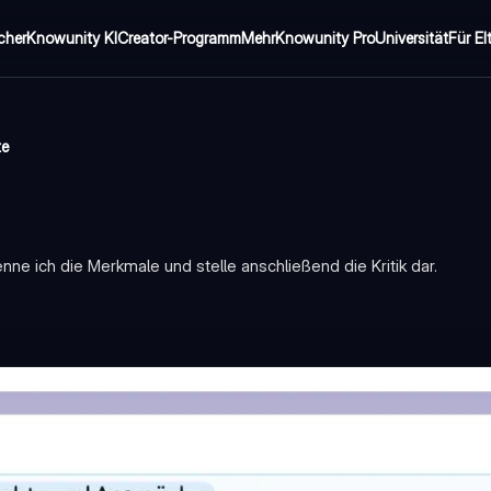
cher
Knowunity KI
Creator-Programm
Mehr
Knowunity Pro
Universität
Für El
te
nenne ich die Merkmale und stelle anschließend die Kritik dar.