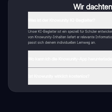
Wir dachten 
Was ist der Knowunity KI-Begleiter?
Unser KI-Begleiter ist ein speziell für Schüler entwick
von Knowunity-Inhalten liefert er relevante Informatio
passt sich deinem individuellen Lernweg an.
Wo kann ich die Knowunity-App herunterlad
Du kannst die App im Google Play Store und im Apple 
Ist Knowunity wirklich kostenlos?
Genau! Genieße kostenlosen Zugang zu Lerninhalten, ve
auf deinem Handy.