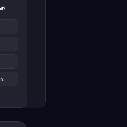
it?
n.