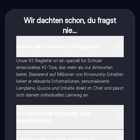
Wir dachten schon, du fragst
nie...
Was ist der Knowunity KI-Begleiter?
Unser KI-Begleiter ist ein speziell für Schüler
entwickeltes KI-Tool, das mehr als nur Antworten
bietet. Basierend auf Millionen von Knowunity-Inhalten
liefert er relevante Informationen, personalisierte
Lernpläne, Quizze und Inhalte direkt im Chat und passt
sich deinem individuellen Lernweg an.
Wo kann ich die Knowunity-App
herunterladen?
Du kannst die App im Google Play Store und im Apple
App Store herunterladen.