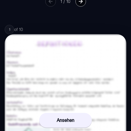
1
/
10
of
10
1
Ansehen