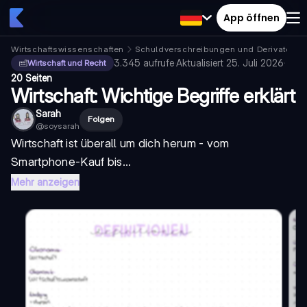
App öffnen
Wirtschaftswissenschaften
Schuldverschreibungen und Derivate
V
3.345
aufrufe
·
Aktualisiert
25. Juli 2026
·
Wirtschaft und Recht
20 Seiten
Wirtschaft: Wichtige Begriffe erklärt
Sarah
Folgen
@
soysarah
Wirtschaft ist überall um dich herum - vom
Smartphone-Kauf bis...
Mehr anzeigen