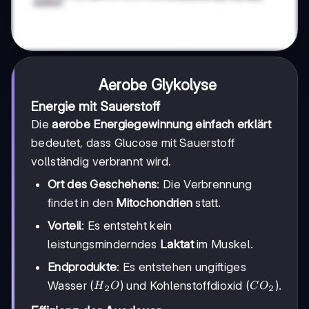
Aerobe Glykolyse
Energie mit Sauerstoff
Die
aerobe Energiegewinnung einfach erklärt
bedeutet, dass Glucose mit Sauerstoff
vollständig verbrannt wird.
Ort des Geschehens
: Die Verbrennung
findet in den
Mitochondrien
statt.
Vorteil
: Es entsteht kein
leistungsminderndes
Laktat
im Muskel.
Endprodukte
: Es entstehen ungiftiges
H_2O
CO_2
Wasser (
) und Kohlenstoffdioxid (
).
H
O
C
O
2
2