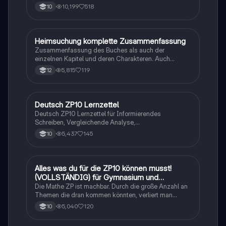
10,199
518
10
Heimsuchung komplette Zusammenfassung
Deutsch
Zusammenfassung des Buches als auch der
einzelnen Kapitel und deren Charakteren. Auch
tabellarisch. Im Unterricht ohne KI erstellt
5,815
119
12
Deutsch ZP10 Lernzettel
Deutsch
Deutsch ZP10 Lernzettel für Informierendes
Schreiben, Vergleichende Analyse,
Sachtexte/Roman/Gedicht..
5,437
145
10
Alles was du für die ZP10 können musst!
Mathe
(VOLLSTÄNDIG) für Gymnasium und
Realschule
Die Mathe ZP ist machbar. Durch die große Anzahl an
Themen die dran kommen könnten, verliert man
schnell den Überblick. Also habe ich von den kleinsten
5,040
120
10
Themen bis hin zu den größten alles
zusammengefasst <3.