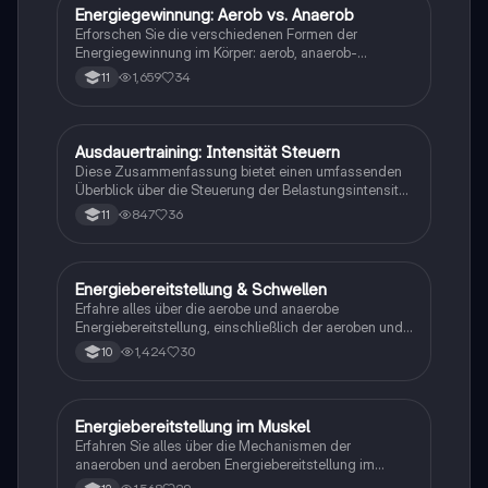
Trainingsmethoden wie Intervall- und
Energiegewinnung: Aerob vs. Anaerob
Biologie
Dauermethoden, um die Ausdauerleistungsfähigkeit
Erforschen Sie die verschiedenen Formen der
zu verbessern.
Energiegewinnung im Körper: aerob, anaerob-
alaktazid und anaerob-laktazid. Diese
1,659
34
11
Zusammenfassung bietet eine klare Definition, Vor-
und Nachteile jeder Methode sowie praktische
Beispiele aus verschiedenen Sportarten. Ideal für
Studierende der Sportwissenschaften und Biologie.
Ausdauertraining: Intensität Steuern
Sport
Diese Zusammenfassung bietet einen umfassenden
Überblick über die Steuerung der Belastungsintensität
im Ausdauertraining. Sie behandelt die aerobe und
847
36
11
anaerobe Schwelle, verschiedene Methoden zur
Überprüfung der Ausdauer (Puls-, Atem- und
subjektives Belastungsempfinden) sowie die
physiologischen Anpassungen des Herz-Kreislauf-
Energiebereitstellung & Schwellen
Sport
Systems. Ideal für die Vorbereitung auf
Erfahre alles über die aerobe und anaerobe
Sportklausuren. Themen: ATP-Produktion, aerobe und
Energiebereitstellung, einschließlich der aeroben und
anaerobe Energiegewinnung, Laktatbildung.
anaeroben Schwellen sowie der Laktatschwelle. Diese
1,424
30
10
Zusammenfassung behandelt die physiologischen
Grundlagen, die Bedeutung der Laktatkonzentration
und die Auswirkungen des Trainingszustands auf die
Leistungsfähigkeit. Ideal für Sportstudenten und
Energiebereitstellung im Muskel
Sport
Trainer.
Erfahren Sie alles über die Mechanismen der
anaeroben und aeroben Energiebereitstellung im
Muskel. Dieser Überblick behandelt die ATP-