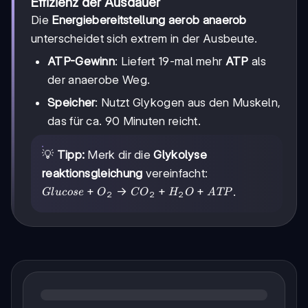
Effizienz der Ausdauer
Die
Energiebereitstellung aerob anaerob
unterscheidet sich extrem in der Ausbeute.
ATP-Gewinn
: Liefert 19-mal mehr
ATP
als
der anaerobe Weg.
Speicher
: Nutzt Glykogen aus den Muskeln,
das für ca. 90 Minuten reicht.
💡
Tipp:
Merk dir die
Glykolyse
reaktionsgleichung
vereinfacht:
Glucose +
+
→
+
+
.
Gl
u
cose
O
C
O
H
O
A
TP
2
2
2
O_2
\rightarrow
CO_2 +
H_2O +
ATP