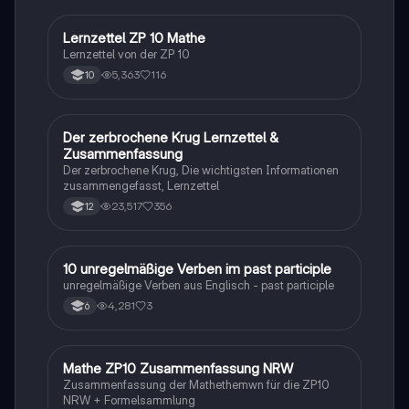
Lernzettel ZP 10 Mathe
Mathe
Lernzettel von der ZP 10
5,363
116
10
Der zerbrochene Krug Lernzettel &
Deutsch
Zusammenfassung
Der zerbrochene Krug, Die wichtigsten Informationen
zusammengefasst, Lernzettel
23,517
356
12
1
10 unregelmäßige Verben im past participle
Englisch
unregelmäßige Verben aus Englisch - past participle
4,281
3
6
Mathe ZP10 Zusammenfassung NRW
Mathe
Zusammenfassung der Mathethemwn für die ZP10
NRW + Formelsammlung