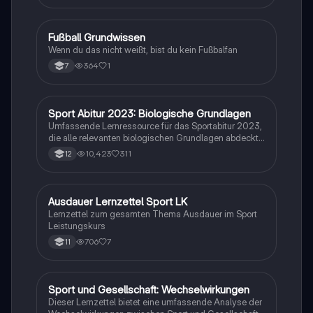
F
Fußball Grundwissen
Sport
Wenn du das nicht weißt, bist du kein Fußbalfan
364
1
7
Sport Abitur 2023: Biologische Grundlagen
Sport
Umfassende Lernressource für das Sportabitur 2023,
die alle relevanten biologischen Grundlagen abdeckt,
einschließlich Muskel- und Herz-Kreislaufsystem,
10,423
311
12
Bewegungslehre, Lern- und Motivationstheorien
sowie biomechanische Prinzipien. Ideal für die
Vorbereitung auf Prüfungen und das Verständnis
komplexer sportwissenschaftlicher Konzepte.
Ausdauer Lernzettel Sport LK
Sport
Lernzettel zum gesamten Thema Ausdauer im Sport
Leistungskurs
706
7
11
Sport und Gesellschaft: Wechselwirkungen
Sport
Dieser Lernzettel bietet eine umfassende Analyse der