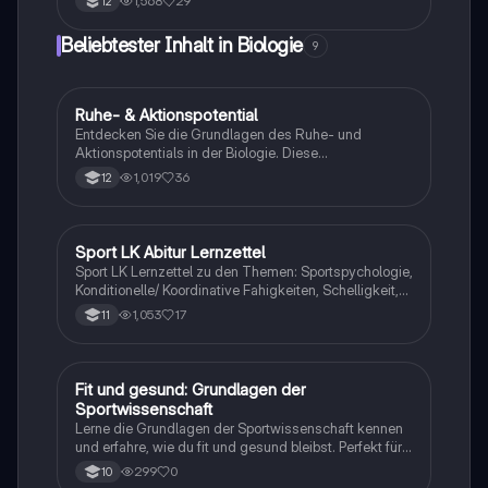
1,568
29
12
Produktion, den Glukoseabbau und die Rolle von
Laktat in der anaeroben Glykolyse. Ideal für
Beliebtester Inhalt in Biologie
9
Studierende der Sportwissenschaften und Biologie.
Ruhe- & Aktionspotential
Biologie
Entdecken Sie die Grundlagen des Ruhe- und
Aktionspotentials in der Biologie. Diese
Zusammenfassung bietet klare Definitionen,
1,019
36
12
detaillierte Abläufe von Depolarisation bis
Hyperpolarisation, sowie wichtige Diagramme zur
Veranschaulichung der Membranpotentiale. Ideal für
das Biologie-Abitur und das Verständnis
Sport LK Abitur Lernzettel
Sport
bioelektrischer Prozesse in Nervenzellen.
Sport LK Lernzettel zu den Themen: Sportspychologie,
Konditionelle/ Koordinative Fahigkeiten, Schelligkeit,
Ausdauer, Sportbiologie, Techniktraining,
1,053
17
11
Taktiktraining, Trainingsaufbau, Bewegungslehre,
Trainingslehre, motorisches Lernen
F
Fit und gesund: Grundlagen der
Sport
Sportwissenschaft
Lerne die Grundlagen der Sportwissenschaft kennen
und erfahre, wie du fit und gesund bleibst. Perfekt für
den Sportunterricht in der 11. Klasse!
299
0
10