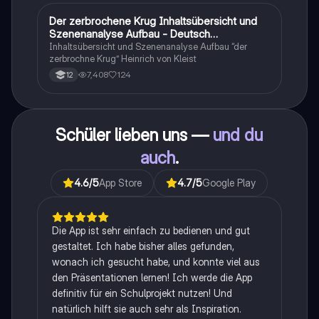
Der zerbrochene Krug Inhaltsübersicht und
Deutsch
Szenenanalyse Aufbau - Deutsch
Q1/Q2/Abitur
Inhaltsübersicht und Szenenanalyse Aufbau “der
zerbrochne Krug” Heinrich von Kleist
7,408
124
12
Schüler lieben uns —
und du
auch
.
4.6
/5
App Store
4.7
/5
Google Play
Die App ist sehr einfach zu bedienen und gut
gestaltet. Ich habe bisher alles gefunden,
wonach ich gesucht habe, und konnte viel aus
den Präsentationen lernen! Ich werde die App
definitiv für ein Schulprojekt nutzen! Und
natürlich hilft sie auch sehr als Inspiration.