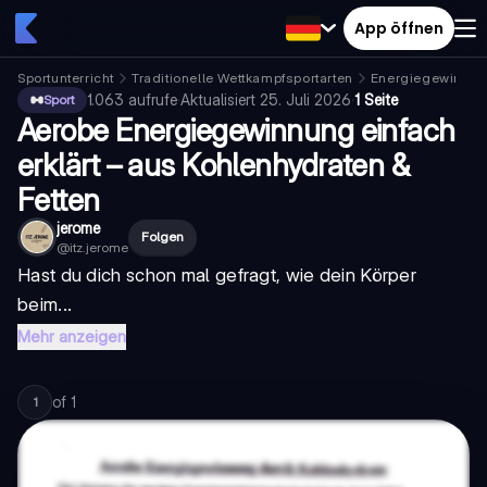
App öffnen
Sportunterricht
Traditionelle Wettkampfsportarten
Energiegewinnun
1.063
aufrufe
·
Aktualisiert
25. Juli 2026
·
1 Seite
Sport
Aerobe Energiegewinnung einfach
erklärt – aus Kohlenhydraten &
Fetten
jerome
Folgen
@
itz.jerome
Hast du dich schon mal gefragt, wie dein Körper
beim...
Mehr anzeigen
of
1
1