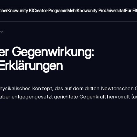
cher
Knowunity KI
Creator-Programm
Mehr
Knowunity Pro
Universität
Für El
on
der Gegenwirkung:
 Erklärungen
physikalisches Konzept, das auf dem
dritten Newtonschen 
, aber entgegengesetzt gerichtete Gegenkraft hervorruft (
a