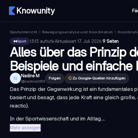
Knowunity
Fä
Sportunterricht
Bewegungsanalyse und Koordination
Koordinati
1.513
aufrufe
·
Aktualisiert
17. Juli 2026
·
9 Seiten
Sport
Alles über das Prinzip 
Beispiele und einfache
Nadine M
N
Folgen
Zu Google-Quellen hinzufügen
@
nadine2653
Das
Prinzip der Gegenwirkung
ist ein fundamentales 
basiert und besagt, dass jede Kraft eine gleich große
reactio
).
In der Sportwissenschaft und im Alltag...
Mehr anzeigen