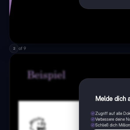
of
9
2
Melde dich a
Zugriff auf alle D
Verbessere deine N
Schließ dich Milli