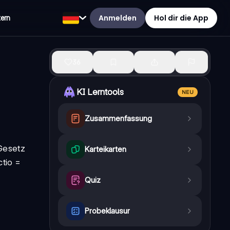
Anmelden
Hol dir die App
tern
36
KI Lerntools
NEU
Zusammenfassung
Gesetz
Karteikarten
ctio =
Quiz
Probeklausur