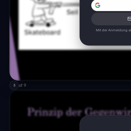
Mit der Anmeldung ak
of
9
3