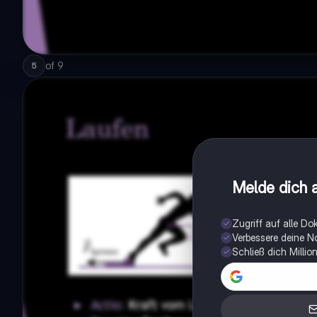
of
9
5
Melde dich a
Zugriff auf alle D
Verbessere deine N
Schließ dich Milli