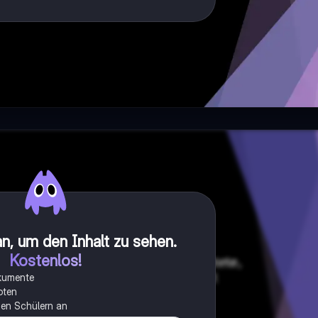
n, um den Inhalt zu sehen
.
Kostenlos!
okumente
oten
onen Schülern an