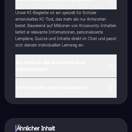
Unser KI-Begleiter ist ein speziell für Schüler
entwickeltes KI-Tool, das mehr als nur Antworten
bietet. Basierend auf Millionen von Knowunity-Inhalten
liefert er relevante Informationen, personalisierte
Lernpläne, Quizze und Inhalte direkt im Chat und passt
sich deinem individuellen Lernweg an.
Wo kann ich die Knowunity-App
herunterladen?
Du kannst die App im Google Play Store und im Apple
App Store herunterladen.
Ist Knowunity wirklich kostenlos?
Genau! Genieße kostenlosen Zugang zu Lerninhalten,
vernetze dich mit anderen Schülern und hol dir
sofortige Hilfe – alles direkt auf deinem Handy.
Ähnlicher Inhalt