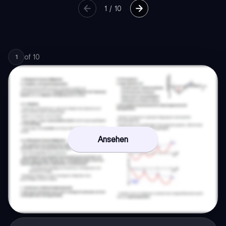
1
/
10
of
10
1
Ansehen