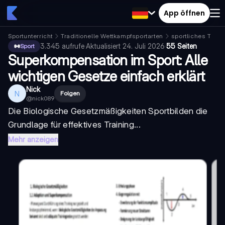
App öffnen
Sportunterricht
Traditionelle Wettkampfsportarten
sportliches Train
3.345
aufrufe
·
Aktualisiert
24. Juli 2026
·
55 Seiten
Sport
Superkompensation im Sport: Alle
wichtigen Gesetze einfach erklärt
Nick
N
Folgen
@
nick089
Die
Biologische Gesetzmäßigkeiten Sport
bilden die
Grundlage für effektives Training...
Mehr anzeigen