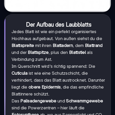
Der Aufbau des Laubblatts
Jedes Blatt ist wie ein perfekt organisiertes
Hochhaus aufgebaut. Von außen siehst du die
Blattspreite
mit ihren
Blattadern
, dem
Blattrand
und der
Blattspitze
, plus den
Blattstiel
als
Verbindung zum Ast.
Im Querschnitt wird's richtig spannend: Die
Cuticula
ist wie eine Schutzschicht, die
verhindert, dass das Blatt austrocknet. Darunter
liegt die
obere Epidermis
, die das empfindliche
Blattinnere schützt.
Das
Palisadengewebe
und
Schwammgewebe
sind die Powerzentren – hier läuft die
Fotosynthese
ab, wo aus Sonnenlicht und CO₂