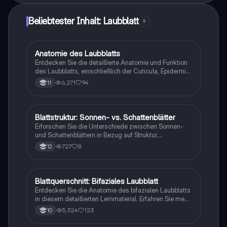
Beliebtester Inhalt: Laubblatt
9
Anatomie des Laubblatts
Biologie
Entdecken Sie die detaillierte Anatomie und Funktion
des Laubblatts, einschließlich der Cuticula, Epidermis,
Palisaden- und Schwammparenchym sowie der
6,271
94
11
Spaltöffnungen. Diese Zusammenfassung bietet eine
klare Übersicht über die Struktur und die Rolle der
verschiedenen Zelltypen in der Photosynthese und
dem Gasaustausch. Ideal für Studierende der Botanik
Blattstruktur: Sonnen- vs. Schattenblätter
Biologie
und Pflanzenbiologie.
Erforschen Sie die Unterschiede zwischen Sonnen-
und Schattenblättern in Bezug auf Struktur,
Morphologie und ihre Rolle in der Fotosynthese. Diese
727
8
12
Zusammenfassung behandelt die
Lichtkompensationspunkte, Lichtsättigung und die
Faktoren, die die Fotosyntheserate beeinflussen. Ideal
für Biologiestudenten, die die Anpassungen von
Blattquerschnitt: Bifaziales Laubblatt
Biologie
Pflanzen an unterschiedliche Lichtverhältnisse
Entdecken Sie die Anatomie des bifazialen Laubblatts
verstehen möchten.
in diesem detaillierten Lernmaterial. Erfahren Sie mehr
über die Funktionen der Cuticula, Epidermis,
5,324
123
10
Palisadengewebe, Schwammgewebe, Stomata und
Leitbündel (Xylem und Phloem). Ideal für