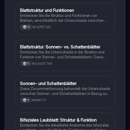
Biologiestudenten, die sich auf die Blattstruktur und
deren Rolle in der Fotosynthese vorbereiten.
Blattstruktur und Funktionen
Biologie
Entdecken Sie die Struktur und Funktionen von
Blättern, einschließlich der Unterschiede zwischen
Sonnen- und Schattenblättern. Diese
1,575
20
10
Zusammenfassung behandelt die wichtigsten
Bestandteile wie Cuticula, Epidermis,
Palisadengewebe und Spaltöffnungen sowie deren
Rolle in der Photosynthese und dem Gasaustausch.
Blattstruktur: Sonnen- vs. Schattenblätter
Biologie
Ideal für Biologiestudenten.
Entdecken Sie die Unterschiede in der Struktur und
Funktion von Sonnen- und Schattenblättern. Diese
Zusammenfassung behandelt die spezifischen
2,602
48
11
Anpassungen, die Blätter an unterschiedliche
Lichtverhältnisse vornehmen, einschließlich der Rolle
von Cuticula, Epidermis, Spaltöffnungen und
Palisadengewebe. Ideal für Studierende der Botanik
Sonnen- und Schattenblätter
Biologie
und Pflanzenphysiologie.
Diese Zusammenfassung behandelt die Unterschiede
zwischen Sonnen- und Schattenblättern in Bezug auf
ihre Struktur, Funktion und Anpassung an
594
7
11
Lichtverhältnisse. Erfahren Sie, wie die
Blattmorphologie die Photosynthese beeinflusst und
welche Rolle Chloroplasten dabei spielen. Ideal für
Studierende der Botanik und Pflanzenphysiologie.
Bifaziales Laubblatt: Struktur & Funktion
Biologie
Entdecken Sie die detaillierte Anatomie des bifazialen