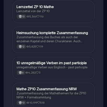
Lernzettel ZP 10 Mathe
Mathe
Lernzettel von der ZP 10
5,366
116
10
Heimsuchung komplette Zusammenfassung
Deutsch
Zusammenfassung des Buches als auch der
einzelnen Kapitel und deren Charakteren. Auch
tabellarisch. Im Unterricht ohne KI erstellt
5,825
119
12
1
10 unregelmäßige Verben im past participle
Englisch
unregelmäßige Verben aus Englisch - past participle
4,282
3
6
Mathe ZP10 Zusammenfassung NRW
Mathe
Zusammenfassung der Mathethemwn für die ZP10
NRW + Formelsammlung
10,199
518
10