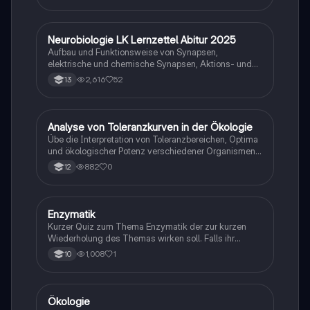
Neurobiologie LK Lernzettel Abitur 2025
Biologie
Aufbau und Funktionsweise von Synapsen,
elektrische und chemische Synapsen, Aktions- und
Ruhepotential
2,616
52
13
A
Analyse von Toleranzkurven in der Ökologie
Biologie
Übe die Interpretation von Toleranzbereichen, Optima
und ökologischer Potenz verschiedener Organismen
gegenüber Umweltfaktoren.
882
0
12
E
Enzymatik
Biologie
Kurzer Quiz zum Thema Enzymatik der zur kurzen
Wiederholung des Themas wirken soll. Falls ihr
Fehlern begegnet wäre ich dankbar ,wenn ihr mir
1,008
1
10
diese weiterleitet. Danke und euch viel Spaß dabei!
Ökologie
Biologie