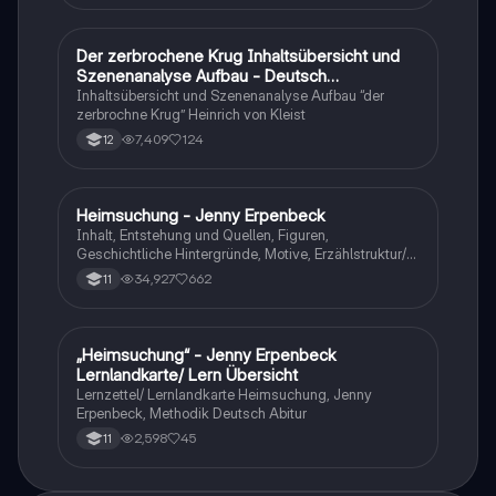
Der zerbrochene Krug Inhaltsübersicht und
Deutsch
Szenenanalyse Aufbau - Deutsch
Q1/Q2/Abitur
Inhaltsübersicht und Szenenanalyse Aufbau “der
zerbrochne Krug” Heinrich von Kleist
7,409
124
12
Heimsuchung - Jenny Erpenbeck
Deutsch
Inhalt, Entstehung und Quellen, Figuren,
Geschichtliche Hintergründe, Motive, Erzählstruktur/-
stil
34,927
662
11
„Heimsuchung“ - Jenny Erpenbeck
Deutsch
Lernlandkarte/ Lern Übersicht
Lernzettel/ Lernlandkarte Heimsuchung, Jenny
Erpenbeck, Methodik Deutsch Abitur
2,598
45
11