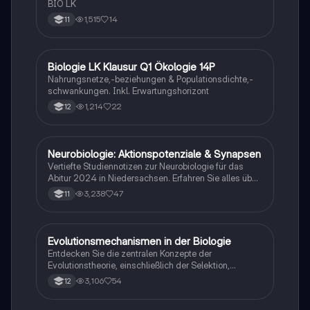
BIO LK
1,515
14
11
Biologie LK Klausur Q1 Ökologie 14P
Biologie
Nahrungsnetze,-beziehungen & Populationsdichte,-
schwankungen. Inkl. Erwartungshorizont
1,214
22
12
Neurobiologie: Aktionspotenziale & Synapsen
Biologie
Vertiefte Studiennotizen zur Neurobiologie für das
Abitur 2024 in Niedersachsen. Erfahren Sie alles über
Aktionspotenziale, Ruhepotenziale, synaptische
3,238
47
11
Integration, die Rolle von Neurotransmittern, die
Mechanismen der Erregungsweiterleitung sowie die
hormonelle Regulation im Nervensystem. Ideal für
Schüler, die sich auf Prüfungen vorbereiten und ein
Evolutionsmechanismen in der Biologie
Biologie
tiefes Verständnis der neuronalen Signalübertragung
Entdecken Sie die zentralen Konzepte der
entwickeln möchten.
Evolutionstheorie, einschließlich der Selektion,
Isolationsmechanismen und Evolutionsfaktoren wie
3,106
54
12
Mutation und Rekombination. Diese
Zusammenfassung bietet einen klaren Überblick über