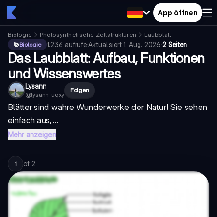
App öffnen
Biologie
Photosynthetische Zellstrukturen
Laubblatt
1.236
aufrufe
·
Aktualisiert
1. Aug. 2026
·
2 Seiten
Biologie
Das Laubblatt: Aufbau, Funktionen
und Wissenswertes
Lysann
Folgen
@
lysann_uqxy
Blätter sind wahre Wunderwerke der Natur! Sie sehen
einfach aus,...
Mehr anzeigen
of
2
1