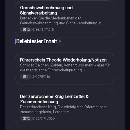
die verschiedenen Selektionsarten und die
Entstehung neuer Arten durch allopatrische und
Geruchswahrnehmung und
Biologie
sympatrische Artbildung. Ideal für Biologiestudenten
Signalverarbeitung
im Grundkurs.
Entdecken Sie die Mechanismen der
Geruchswahrnehmung und Signalverarbeitung in
Nervenzellen. Diese Übungsaufgaben für das
14,131
213
12
mündliche Abitur in Neurobiologie behandeln
Rezeptorpotentiale, Aktionspotentiale und die
Beliebtester Inhalt
9
Codierung von Geruchsstoffsignalen. Ideal für
Studierende, die sich auf Prüfungen vorbereiten.
Führerschein Theorie Wiederholung/Notizen
Lerntipps
Schilder, Zeichen, Zahlen, Vorfahrt und mehr - alles für
die theoretische Führerscheinprüfung :)
9,575
161
11
Der zerbrochene Krug Lernzettel &
Deutsch
Zusammenfassung
Der zerbrochene Krug, Die wichtigsten Informationen
zusammengefasst, Lernzettel
23,517
356
12