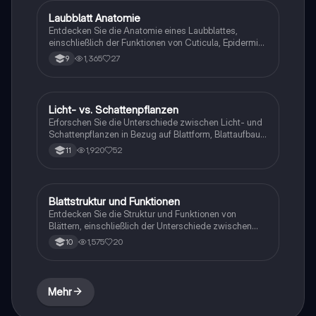
sich auf Pflanzenanatomie vorbereiten.
Laubblatt Anatomie
Biologie
Entdecken Sie die Anatomie eines Laubblattes,
einschließlich der Funktionen von Cuticula, Epidermis,
Chloroplasten, Palisaden- und Schwamparenchym
1,365
27
9
sowie Stomata. Diese Zusammenfassung bietet einen
klaren Überblick über die Struktur und die
wesentlichen Funktionen der Blattbestandteile, ideal
für Biologiestudenten.
Licht- vs. Schattenpflanzen
Biologie
Erforschen Sie die Unterschiede zwischen Licht- und
Schattenpflanzen in Bezug auf Blattform, Blattaufbau,
Lichtkompensations- und Lichtsättigungspunkte.
1,920
52
11
Diese Zusammenfassung bietet Einblicke in die
Anpassungen der Pflanzen an unterschiedliche
Lichtverhältnisse und deren Einfluss auf die
Fotosyntheserate. Ideal für Biologiestudenten und
Blattstruktur und Funktionen
Biologie
Pflanzenwissenschaftler.
Entdecken Sie die Struktur und Funktionen von
Blättern, einschließlich der Unterschiede zwischen
Sonnen- und Schattenblättern. Diese
1,575
20
10
Zusammenfassung behandelt die wichtigsten
Bestandteile wie Cuticula, Epidermis,
Palisadengewebe und Spaltöffnungen sowie deren
Rolle in der Photosynthese und dem Gasaustausch.
Mehr
Ideal für Biologiestudenten.