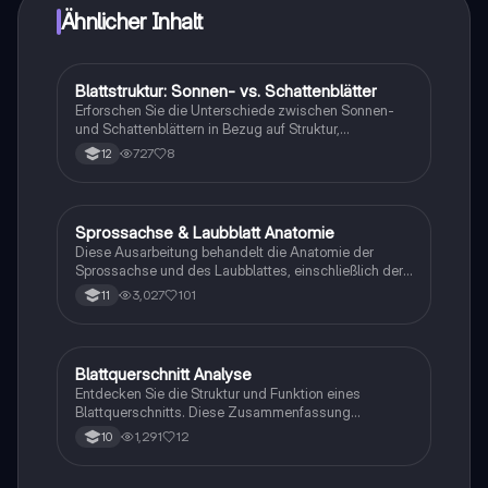
Ähnlicher Inhalt
Blattstruktur: Sonnen- vs. Schattenblätter
Biologie
Erforschen Sie die Unterschiede zwischen Sonnen-
und Schattenblättern in Bezug auf Struktur,
Morphologie und ihre Rolle in der Fotosynthese. Diese
727
8
12
Zusammenfassung behandelt die
Lichtkompensationspunkte, Lichtsättigung und die
Faktoren, die die Fotosyntheserate beeinflussen. Ideal
für Biologiestudenten, die die Anpassungen von
Sprossachse & Laubblatt Anatomie
Biologie
Pflanzen an unterschiedliche Lichtverhältnisse
Diese Ausarbeitung behandelt die Anatomie der
verstehen möchten.
Sprossachse und des Laubblattes, einschließlich der
Funktionen von Xylem und Phloem, Wassertransport,
3,027
101
11
sowie Unterschiede zwischen ein- und
zweikeimblättrigen Pflanzen. Ideal für Studierende der
Botanik und Pflanzenbiologie. Themen:
Blattquerschnitt, Chloroplastenstruktur,
Blattquerschnitt Analyse
Biologie
Transportvorgänge und Blattmorphologie.
Entdecken Sie die Struktur und Funktion eines
Blattquerschnitts. Diese Zusammenfassung
behandelt die wichtigsten Bestandteile wie Cuticula,
1,291
12
10
Epidermis, Palisadengewebe, Schwammgewebe,
Leitbündel und deren Rolle in der Fotosynthese und
dem Gasaustausch. Ideal für Biologiestudenten, die