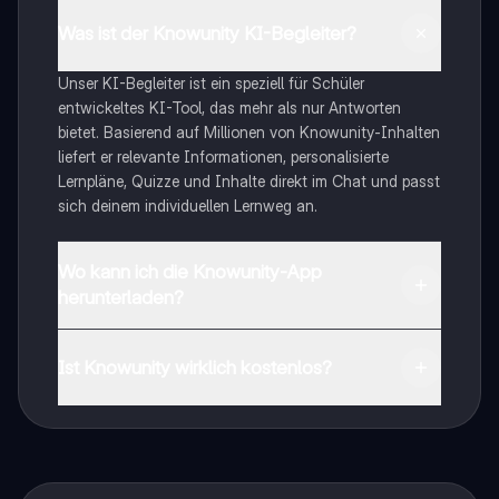
Was ist der Knowunity KI-Begleiter?
Unser KI-Begleiter ist ein speziell für Schüler
entwickeltes KI-Tool, das mehr als nur Antworten
bietet. Basierend auf Millionen von Knowunity-Inhalten
liefert er relevante Informationen, personalisierte
Lernpläne, Quizze und Inhalte direkt im Chat und passt
sich deinem individuellen Lernweg an.
Wo kann ich die Knowunity-App
herunterladen?
Du kannst die App im Google Play Store und im Apple
App Store herunterladen.
Ist Knowunity wirklich kostenlos?
Genau! Genieße kostenlosen Zugang zu Lerninhalten,
vernetze dich mit anderen Schülern und hol dir
sofortige Hilfe – alles direkt auf deinem Handy.