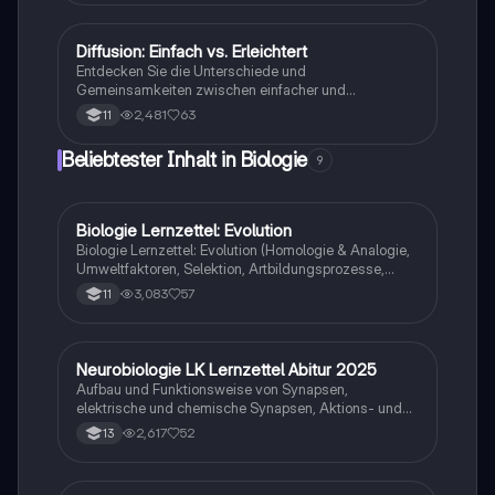
wie einfache und erleichterte Diffusion sowie aktive
Transportmechanismen kennen. Diese
Zusammenfassung bietet einen klaren Überblick über
Diffusion: Einfach vs. Erleichtert
Biologie
die Kompartimentierung und die selektive
Entdecken Sie die Unterschiede und
Permeabilität biologischer Membranen.
Gemeinsamkeiten zwischen einfacher und
erleichterter Diffusion durch Biomembranen. Diese
2,481
63
11
Zusammenfassung behandelt die Mechanismen des
passiven Transports, die Rolle von Carriern und die
Beliebtester Inhalt in Biologie
9
spezifischen Bedingungen für beide Diffusionstypen.
Ideal für Studierende der Biologie, die ein klares
Verständnis der Diffusionsprozesse benötigen.
Biologie Lernzettel: Evolution
Biologie
Biologie Lernzettel: Evolution (Homologie & Analogie,
Umweltfaktoren, Selektion, Artbildungsprozesse,
Klimaregeln, Konkurrenz, Evolution des Menschen…)
3,083
57
11
Neurobiologie LK Lernzettel Abitur 2025
Biologie
Aufbau und Funktionsweise von Synapsen,
elektrische und chemische Synapsen, Aktions- und
Ruhepotential
2,617
52
13