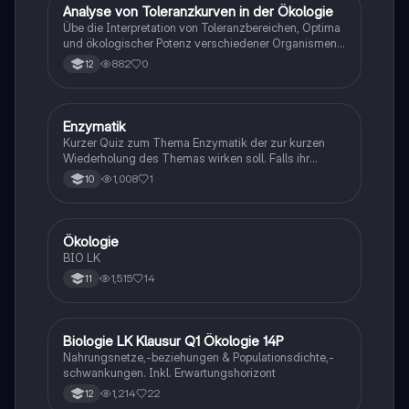
A
Analyse von Toleranzkurven in der Ökologie
Biologie
Übe die Interpretation von Toleranzbereichen, Optima
und ökologischer Potenz verschiedener Organismen
gegenüber Umweltfaktoren.
882
0
12
E
Enzymatik
Biologie
Kurzer Quiz zum Thema Enzymatik der zur kurzen
Wiederholung des Themas wirken soll. Falls ihr
Fehlern begegnet wäre ich dankbar ,wenn ihr mir
1,008
1
10
diese weiterleitet. Danke und euch viel Spaß dabei!
Ökologie
Biologie
BIO LK
1,515
14
11
Biologie LK Klausur Q1 Ökologie 14P
Biologie
Nahrungsnetze,-beziehungen & Populationsdichte,-
schwankungen. Inkl. Erwartungshorizont
1,214
22
12