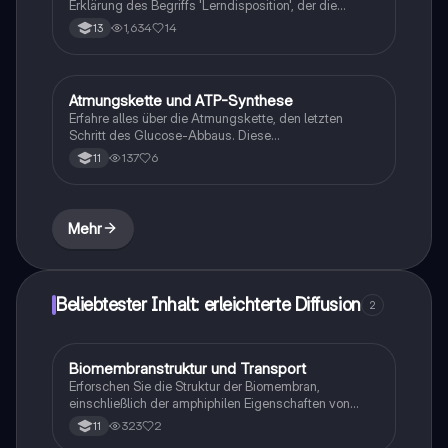
Erklärung des Begriffs 'Lerndisposition', der die
genetischen Grundlagen des Lernens und deren
1,634
14
13
Einfluss auf individuelle Lernfähigkeiten beschreibt.
Erfahren Sie, wie natürliche Lebensbedingungen und
Lebensweisen die Lernmöglichkeiten beeinflussen.
Ideal für Studierende der Psychologie und
Atmungskette und ATP-Synthese
Chemie
Bildungswissenschaften.
Erfahre alles über die Atmungskette, den letzten
Schritt des Glucose-Abbaus. Diese
Zusammenfassung behandelt die Glycolyse, den
137
6
11
Citratzyklus und die Rolle von NADH/H und FADH als
Wasserstoffüberträger. Lerne, wie die exotherme
Reaktion zur ATP-Synthese führt und warum sie für
die Zellenergie entscheidend ist.
Mehr
Beliebtester Inhalt: erleichterte Diffusion
2
Biomembranstruktur und Transport
Biologie
Erforschen Sie die Struktur der Biomembran,
einschließlich der amphiphilen Eigenschaften von
Glycolipiden und der Rolle von Membranproteinen.
323
2
11
Lernen Sie die verschiedenen Stofftransportprozesse