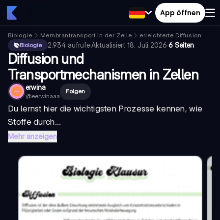
App öffnen
Biologie
Membrantransport in der Zelle
erleichterte Diffusion
2.934
aufrufe
·
Aktualisiert
18. Juli 2026
·
6 Seiten
Biologie
Diffusion und
Transportmechanismen in Zellen
erwina
Folgen
@
eerwinaaa
Du lernst hier die wichtigsten Prozesse kennen, wie
Stoffe durch...
Mehr anzeigen