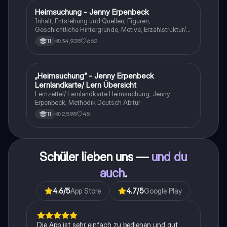
Heimsuchung - Jenny Erpenbeck
Deutsch
Inhalt, Entstehung und Quellen, Figuren,
Geschichtliche Hintergründe, Motive, Erzählstruktur/-
stil
34,928
662
11
„Heimsuchung“ - Jenny Erpenbeck
Deutsch
Lernlandkarte/ Lern Übersicht
Lernzettel/ Lernlandkarte Heimsuchung, Jenny
Erpenbeck, Methodik Deutsch Abitur
2,598
45
11
Schüler lieben uns —
und du
auch
.
4.6
/5
App Store
4.7
/5
Google Play
Die App ist sehr einfach zu bedienen und gut