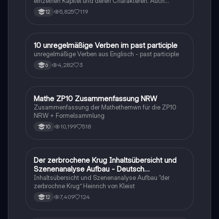
einzelnen Kapitel und deren Charakteren. Auch
tabellarisch. Im Unterricht ohne KI erstellt
5,825
119
12
1
10 unregelmäßige Verben im past participle
Englisch
unregelmäßige Verben aus Englisch - past participle
4,282
3
6
Mathe ZP10 Zusammenfassung NRW
Mathe
Zusammenfassung der Mathethemwn für die ZP10
NRW + Formelsammlung
10,199
518
10
Der zerbrochene Krug Inhaltsübersicht und
Deutsch
Szenenanalyse Aufbau - Deutsch
Q1/Q2/Abitur
Inhaltsübersicht und Szenenanalyse Aufbau “der
zerbrochne Krug” Heinrich von Kleist
7,409
124
12