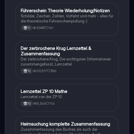
Führerschein Theorie Wiederholung/Notizen
Lerntipps
Schilder, Zeichen, Zahlen, Vorfahrt und mehr - alles für
die theoretische Führerscheinprüfung :)
9,585
161
11
Der zerbrochene Krug Lernzettel &
Deutsch
Zusammenfassung
Der zerbrochene Krug, Die wichtigsten Informationen
zusammengefasst, Lernzettel
23,517
356
12
Lernzettel ZP 10 Mathe
Mathe
Lernzettel von der ZP 10
5,366
116
10
Heimsuchung komplette Zusammenfassung
Deutsch
Zusammenfassung des Buches als auch der