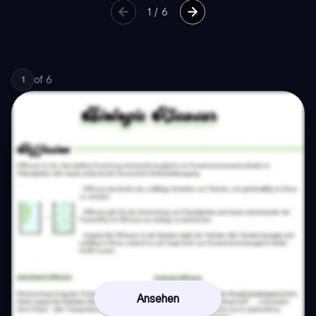
1
/
6
of
6
1
Ansehen