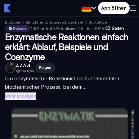
App öffnen
Biologie
Zellulärer Energiestoffwechsel
Glykolyse
4.161
aufrufe
·
Aktualisiert
28. Juli 2026
·
23 Seiten
Biologie
Enzymatische Reaktionen einfach
erklärt: Ablauf, Beispiele und
Coenzyme
𝑳 𝑰 𝑵 𝑨
Folgen
@
lina.ayari
Die
enzymatische Reaktion
ist ein fundamentaler
biochemischer Prozess, bei dem...
Mehr anzeigen