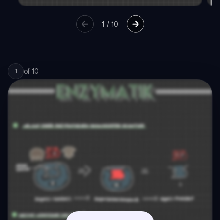
1
/
10
of
10
1