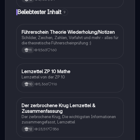
Mutation und Rekombination. Diese
Zusammenfassung bietet einen klaren Überblick über
Beliebtester Inhalt
9
die verschiedenen Selektionsarten und die
Entstehung neuer Arten durch allopatrische und
sympatrische Artbildung. Ideal für Biologiestudenten
im Grundkurs.
Führerschein Theorie Wiederholung/Notizen
Lerntipps
Schilder, Zeichen, Zahlen, Vorfahrt und mehr - alles für
die theoretische Führerscheinprüfung :)
9,563
160
11
Lernzettel ZP 10 Mathe
Mathe
Lernzettel von der ZP 10
5,366
116
10
Der zerbrochene Krug Lernzettel &
Deutsch
Zusammenfassung
Der zerbrochene Krug, Die wichtigsten Informationen
zusammengefasst, Lernzettel
23,517
356
12