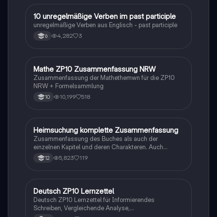
1
10 unregelmäßige Verben im past participle
Englisch
unregelmäßige Verben aus Englisch - past participle
4,282
3
6
Mathe ZP10 Zusammenfassung NRW
Mathe
Zusammenfassung der Mathethemwn für die ZP10
NRW + Formelsammlung
10,199
518
10
Heimsuchung komplette Zusammenfassung
Deutsch
Zusammenfassung des Buches als auch der
einzelnen Kapitel und deren Charakteren. Auch
tabellarisch. Im Unterricht ohne KI erstellt
5,823
119
12
Deutsch ZP10 Lernzettel
Deutsch
Deutsch ZP10 Lernzettel für Informierendes
Schreiben, Vergleichende Analyse,
Sachtexte/Roman/Gedicht..