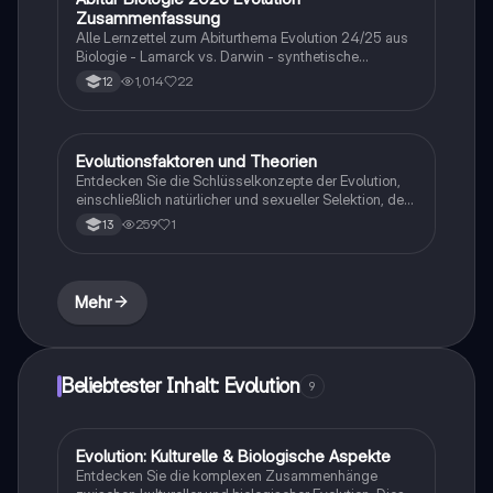
Fächer.
Zusammenfassung
Alle Lernzettel zum Abiturthema Evolution 24/25 aus
Biologie - Lamarck vs. Darwin - synthetische
Evolutionstheorie - Artbildung und Artbegriff - Belege
1,014
22
12
der Evolution
Evolutionsfaktoren und Theorien
Biologie
Entdecken Sie die Schlüsselkonzepte der Evolution,
einschließlich natürlicher und sexueller Selektion, der
synthetischen Theorie und der Evolutionstheorien von
259
1
13
Darwin und Lamarck. Diese Zusammenfassung bietet
einen klaren Überblick über die biologischen
Grundlagen der Evolution und deren Einfluss auf die
Artenvielfalt. Ideal für Klausurvorbereitungen in der
Mehr
Biologie.
Beliebtester Inhalt: Evolution
9
Evolution: Kulturelle & Biologische Aspekte
Biologie
Entdecken Sie die komplexen Zusammenhänge