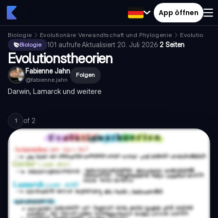
App öffnen
Biologie
Evolutionäre Verwandtschaft und Phylogenie
Evolution
101
aufrufe
·
Aktualisiert
20. Juli 2026
·
2 Seiten
Biologie
Evolutionstheorien
Fabienne Jahn
Folgen
@
fabienne.jahn
Darwin, Lamarck und weitere
of
2
1