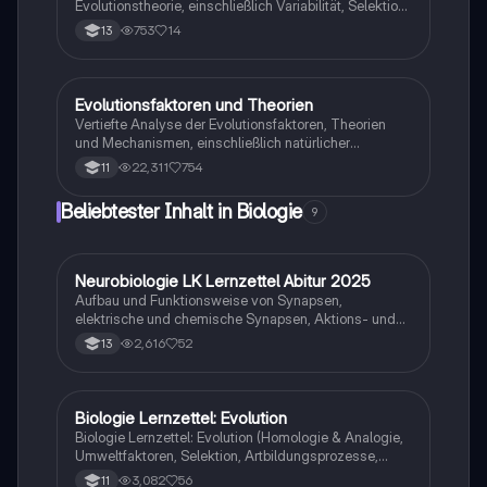
Evolutionstheorie, einschließlich Variabilität, Selektion,
genetischer Variabilität und den verschiedenen Arten
753
14
13
der Artbildung. Diese Zusammenfassung behandelt
wichtige Konzepte wie natürliche Selektion, Gendrift
und die Definitionen von Arten. Ideal für die
Vorbereitung auf die Biologieklausur.
Evolutionsfaktoren und Theorien
Biologie
Vertiefte Analyse der Evolutionsfaktoren, Theorien
und Mechanismen, einschließlich natürlicher
Selektion, genetischer Variabilität, und Artenbildung.
22,311
754
11
Diese Zusammenfassung bietet einen umfassenden
Überblick über die evolutionären Prozesse, die zur
Beliebtester Inhalt in Biologie
9
Diversität des Lebens führen. Ideal für die
Abiturvorbereitung im Biologie Leistungskurs der
Oberstufe (Q4).
Neurobiologie LK Lernzettel Abitur 2025
Biologie
Aufbau und Funktionsweise von Synapsen,
elektrische und chemische Synapsen, Aktions- und
Ruhepotential
2,616
52
13
Biologie Lernzettel: Evolution
Biologie
Biologie Lernzettel: Evolution (Homologie & Analogie,
Umweltfaktoren, Selektion, Artbildungsprozesse,
Klimaregeln, Konkurrenz, Evolution des Menschen…)
3,082
56
11