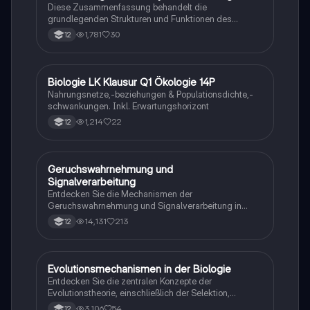
tiefes Verständnis der neuronalen Signalübertragung
Diese Zusammenfassung behandelt die
entwickeln möchten.
grundlegenden Strukturen und Funktionen des
Nervensystems, einschließlich Neuronen, Gliazellen,
1,781
30
12
Ruhepotential, Aktionspotential und synaptische
Integration. Erfahren Sie mehr über die Rolle von
Neurotransmittern, die Mechanismen der
Signalübertragung und die Auswirkungen von
Biologie LK Klausur Q1 Ökologie 14P
Biologie
Neurotoxinen. Ideal für Studierende der Neurobiologie
Nahrungsnetze,-beziehungen & Populationsdichte,-
und verwandter Fächer.
schwankungen. Inkl. Erwartungshorizont
1,214
22
12
Geruchswahrnehmung und
Biologie
Signalverarbeitung
Entdecken Sie die Mechanismen der
Geruchswahrnehmung und Signalverarbeitung in
Nervenzellen. Diese Übungsaufgaben für das
14,131
213
12
mündliche Abitur in Neurobiologie behandeln
Rezeptorpotentiale, Aktionspotentiale und die
Codierung von Geruchsstoffsignalen. Ideal für
Studierende, die sich auf Prüfungen vorbereiten.
Evolutionsmechanismen in der Biologie
Biologie
Entdecken Sie die zentralen Konzepte der
Evolutionstheorie, einschließlich der Selektion,
Isolationsmechanismen und Evolutionsfaktoren wie
3,106
54
12