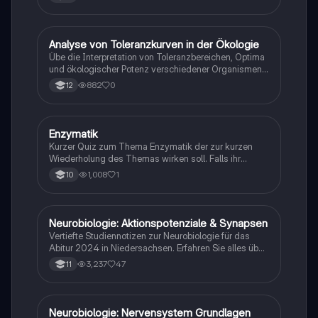
A
Analyse von Toleranzkurven in der Ökologie
Biologie
Übe die Interpretation von Toleranzbereichen, Optima
und ökologischer Potenz verschiedener Organismen
gegenüber Umweltfaktoren.
882
0
12
E
Enzymatik
Biologie
Kurzer Quiz zum Thema Enzymatik der zur kurzen
Wiederholung des Themas wirken soll. Falls ihr
Fehlern begegnet wäre ich dankbar ,wenn ihr mir
1,008
1
10
diese weiterleitet. Danke und euch viel Spaß dabei!
Neurobiologie: Aktionspotenziale & Synapsen
Biologie
Vertiefte Studiennotizen zur Neurobiologie für das
Abitur 2024 in Niedersachsen. Erfahren Sie alles über
Aktionspotenziale, Ruhepotenziale, synaptische
3,237
47
11
Integration, die Rolle von Neurotransmittern, die
Mechanismen der Erregungsweiterleitung sowie die
hormonelle Regulation im Nervensystem. Ideal für
Schüler, die sich auf Prüfungen vorbereiten und ein
Neurobiologie: Nervensystem Grundlagen
Biologie