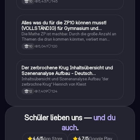
5,437
145
10
Alles was du für die ZP10 können musst!
Mathe
(VOLLSTÄNDIG) für Gymnasium und
Realschule
Die Mathe ZP ist machbar. Durch die große Anzahl an
Themen die dran kommen könnten, verliert man
schnell den Überblick. Also habe ich von den kleinsten
5,041
120
10
Themen bis hin zu den größten alles
zusammengefasst <3.
Der zerbrochene Krug Inhaltsübersicht und
Deutsch
Szenenanalyse Aufbau - Deutsch
Q1/Q2/Abitur
Inhaltsübersicht und Szenenanalyse Aufbau “der
zerbrochne Krug” Heinrich von Kleist
7,409
124
12
Schüler lieben uns —
und du
auch
.
4.6
/5
App Store
4.7
/5
Google Play