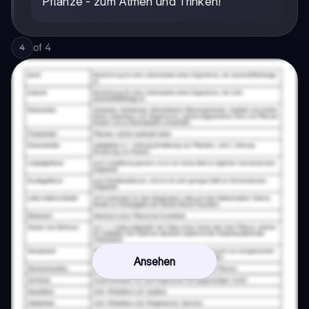
Pflanze - zum Atmen und Trinken!
of
4
4
Ansehen