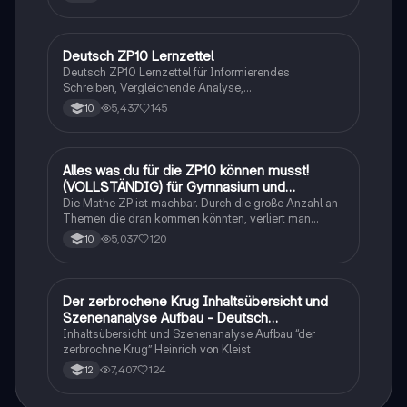
Deutsch ZP10 Lernzettel
Deutsch
Deutsch ZP10 Lernzettel für Informierendes
Schreiben, Vergleichende Analyse,
Sachtexte/Roman/Gedicht..
5,437
145
10
Alles was du für die ZP10 können musst!
Mathe
(VOLLSTÄNDIG) für Gymnasium und
Realschule
Die Mathe ZP ist machbar. Durch die große Anzahl an
Themen die dran kommen könnten, verliert man
schnell den Überblick. Also habe ich von den kleinsten
5,037
120
10
Themen bis hin zu den größten alles
zusammengefasst <3.
Der zerbrochene Krug Inhaltsübersicht und
Deutsch
Szenenanalyse Aufbau - Deutsch
Q1/Q2/Abitur
Inhaltsübersicht und Szenenanalyse Aufbau “der
zerbrochne Krug” Heinrich von Kleist
7,407
124
12