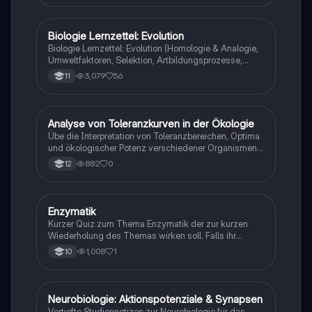
Biologie Lernzettel: Evolution
Biologie
Biologie Lernzettel: Evolution (Homologie & Analogie,
Umweltfaktoren, Selektion, Artbildungsprozesse,
Klimaregeln, Konkurrenz, Evolution des Menschen…)
3,079
56
11
A
Analyse von Toleranzkurven in der Ökologie
Biologie
Übe die Interpretation von Toleranzbereichen, Optima
und ökologischer Potenz verschiedener Organismen
gegenüber Umweltfaktoren.
882
0
12
E
Enzymatik
Biologie
Kurzer Quiz zum Thema Enzymatik der zur kurzen
Wiederholung des Themas wirken soll. Falls ihr
Fehlern begegnet wäre ich dankbar ,wenn ihr mir
1,008
1
10
diese weiterleitet. Danke und euch viel Spaß dabei!
Neurobiologie: Aktionspotenziale & Synapsen
Biologie
Vertiefte Studiennotizen zur Neurobiologie für das