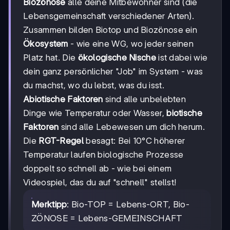
Biozönose
alle deine Mitbewohner sind (die
Lebensgemeinschaft verschiedener Arten).
Zusammen bilden Biotop und Biozönose ein
Ökosystem
- wie eine WG, wo jeder seinen
Platz hat. Die
ökologische Nische
ist dabei wie
dein ganz persönlicher "Job" im System - was
du machst, wo du lebst, was du isst.
Abiotische Faktoren
sind alle unbelebten
Dinge wie Temperatur oder Wasser,
biotische
Faktoren
sind alle Lebewesen um dich herum.
Die
RGT-Regel
besagt: Bei 10°C höherer
Temperatur laufen biologische Prozesse
doppelt so schnell ab - wie bei einem
Videospiel, das du auf "schnell" stellst!
Merktipp
: Bio-TOP = Lebens-ORT, Bio-
ZÖNOSE = Lebens-GEMEINSCHAFT