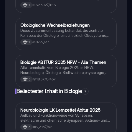
Nährstoffkreisläufe und Populationsökologie. Diese
32,502
813
11
umfassende Zusammenfassung behandelt wichtige
Konzepte wie Eutrophierung, ökologische Nischen und
Fortpflanzungsstrategien. Ideal für Studierende der
Biologie und Umweltwissenschaften.
Ökologische Wechselbeziehungen
Biologie
Diese Zusammenfassung behandelt die zentralen
Konzepte der Ökologie, einschließlich Ökosysteme,
Umweltfaktoren, Toleranzkurven und
879
37
11
Nahrungsbeziehungen. Ideal für die Vorbereitung auf
das mündliche Abitur 2022. Erfahren Sie mehr über
biotische und abiotische Faktoren, Ökotypen und die
Bedeutung von Wechselbeziehungen in der Natur.
Biologie ABITUR 2025 NRW - Alle Themen
Biologie
Alle Lerninhalte vom Biologie 2025 in NRW.
Neurobiologie, Ökologie, Stoffwechselphysiologie,
Genetik & Evolution.
18,577
457
13
Beliebtester Inhalt in Biologie
9
Neurobiologie LK Lernzettel Abitur 2025
Biologie
Aufbau und Funktionsweise von Synapsen,
elektrische und chemische Synapsen, Aktions- und
Ruhepotential
2,615
52
13