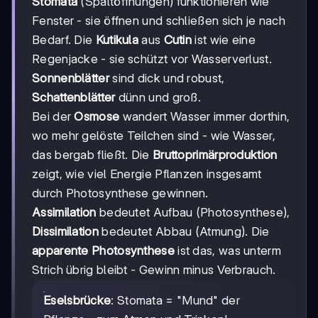
Stomata
(Spaltöffnungen) funktionieren wie
Fenster - sie öffnen und schließen sich je nach
Bedarf. Die
Kutikula
aus
Cutin
ist wie eine
Regenjacke - sie schützt vor Wasserverlust.
Sonnenblätter
sind dick und robust,
Schattenblätter
dünn und groß.
Bei der
Osmose
wandert Wasser immer dorthin,
wo mehr gelöste Teilchen sind - wie Wasser,
das bergab fließt. Die
Bruttoprimärproduktion
zeigt, wie viel Energie Pflanzen insgesamt
durch Photosynthese gewinnen.
Assimilation
bedeutet Aufbau (Photosynthese),
Dissimilation
bedeutet Abbau (Atmung). Die
apparente Photosynthese
ist das, was unterm
Strich übrig bleibt - Gewinn minus Verbrauch.
Eselsbrücke
: Stomata = "Mund" der