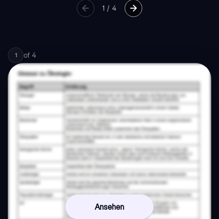
1
/
4
of
4
1
Ansehen