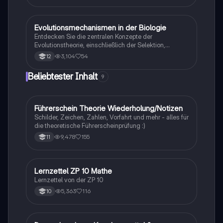
Rezeptorpotentiale, Aktionspotentiale und die
Codierung von Geruchsstoffsignalen. Ideal für
Studierende, die sich auf Prüfungen vorbereiten.
Evolutionsmechanismen in der Biologie
Biologie
Entdecken Sie die zentralen Konzepte der
Evolutionstheorie, einschließlich der Selektion,
Isolationsmechanismen und Evolutionsfaktoren wie
3,104
54
12
Mutation und Rekombination. Diese
Zusammenfassung bietet einen klaren Überblick über
Beliebtester Inhalt
9
die verschiedenen Selektionsarten und die
Entstehung neuer Arten durch allopatrische und
sympatrische Artbildung. Ideal für Biologiestudenten
im Grundkurs.
Führerschein Theorie Wiederholung/Notizen
Lerntipps
Schilder, Zeichen, Zahlen, Vorfahrt und mehr - alles für
die theoretische Führerscheinprüfung :)
9,478
155
11
Lernzettel ZP 10 Mathe
Mathe
Lernzettel von der ZP 10
5,363
116
10