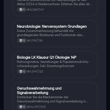
Abitur 2024 in Niedersachsen. Erfahren Sie alles über
Aktionspotenziale, Ruhepotenziale, synaptische
3,236
47
11
Integration, die Rolle von Neurotransmittern, die
Mechanismen der Erregungsweiterleitung sowie die
hormonelle Regulation im Nervensystem. Ideal für
Schüler, die sich auf Prüfungen vorbereiten und ein
Neurobiologie: Nervensystem Grundlagen
Biologie
tiefes Verständnis der neuronalen Signalübertragung
Diese Zusammenfassung behandelt die
entwickeln möchten.
grundlegenden Strukturen und Funktionen des
Nervensystems, einschließlich Neuronen, Gliazellen,
1,776
30
12
Ruhepotential, Aktionspotential und synaptische
Integration. Erfahren Sie mehr über die Rolle von
Neurotransmittern, die Mechanismen der
Signalübertragung und die Auswirkungen von
Biologie LK Klausur Q1 Ökologie 14P
Biologie
Neurotoxinen. Ideal für Studierende der Neurobiologie
Nahrungsnetze,-beziehungen & Populationsdichte,-
und verwandter Fächer.
schwankungen. Inkl. Erwartungshorizont
1,214
22
12
Geruchswahrnehmung und
Biologie
Signalverarbeitung
Entdecken Sie die Mechanismen der
Geruchswahrnehmung und Signalverarbeitung in
Nervenzellen. Diese Übungsaufgaben für das
14,131
213
12
mündliche Abitur in Neurobiologie behandeln