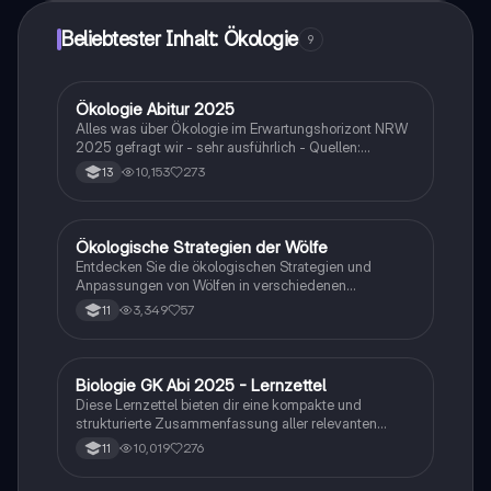
Beliebtester Inhalt: Ökologie
9
Ökologie Abitur 2025
Biologie
Alles was über Ökologie im Erwartungshorizont NRW
2025 gefragt wir - sehr ausführlich - Quellen:
SimpleClub, Unterricht, StudyFlix
10,153
273
13
Ökologische Strategien der Wölfe
Biologie
Entdecken Sie die ökologischen Strategien und
Anpassungen von Wölfen in verschiedenen
Lebensräumen. Diese Klausur behandelt die
3,349
57
11
Anatomie, Lebensräume und sozialen Strukturen der
Polar-, europäischen und äthiopischen Wölfe sowie
deren Überwinterungsstrategien. Ideal für Biologie-
Studierende, die sich auf Ökologie und
Biologie GK Abi 2025 - Lernzettel
Biologie
Tieranpassungen konzentrieren. (Klausur, 15 Punkte)
Diese Lernzettel bieten dir eine kompakte und
strukturierte Zusammenfassung aller relevanten
Themen für das Biologie-Abitur 2025. Alle Inhalte
10,019
276
11
sind klar gegliedert, verständlich formuliert und ideal
zum schnellen Wiederholen vor der Prüfung.