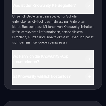
Was ist der Knowunity KI-Begleiter?
Unser KI-Begleiter ist ein speziell für Schüler
entwickeltes KI-Tool, das mehr als nur Antworten
bietet. Basierend auf Millionen von Knowunity-Inhalten
liefert er relevante Informationen, personalisierte
Lernpläne, Quizze und Inhalte direkt im Chat und passt
sich deinem individuellen Lernweg an.
Wo kann ich die Knowunity-App
herunterladen?
Du kannst die App im Google Play Store und im Apple
App Store herunterladen.
Ist Knowunity wirklich kostenlos?
Genau! Genieße kostenlosen Zugang zu Lerninhalten,
vernetze dich mit anderen Schülern und hol dir
sofortige Hilfe – alles direkt auf deinem Handy.