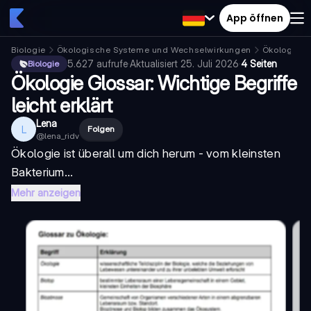
App öffnen
Biologie
Ökologische Systeme und Wechselwirkungen
Ökologie
5.627
aufrufe
·
Aktualisiert
25. Juli 2026
·
4 Seiten
Biologie
Ökologie Glossar: Wichtige Begriffe
leicht erklärt
Lena
L
Folgen
@
lena_ridv
Ökologie ist überall um dich herum - vom kleinsten
Bakterium...
Mehr anzeigen