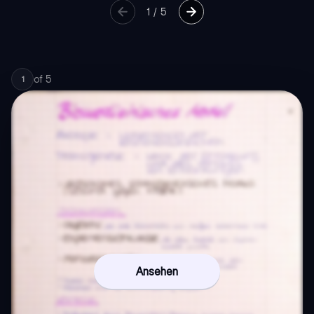
1
/
5
of
5
1
Ansehen