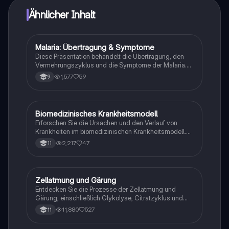
Ähnlicher Inhalt
Malaria: Übertragung & Symptome
Biologie
Diese Präsentation behandelt die Übertragung, den
Vermehrungszyklus und die Symptome der Malaria.
Erfahren Sie mehr über die Rolle der Anopheles-
1,577
59
9
Mücke, die verschiedenen Malariaformen und die
verfügbaren Behandlungsmöglichkeiten. Ideal für
Studierende der Biologie und Medizin.
Biomedizinisches Krankheitsmodell
Biologie
Erforschen Sie die Ursachen und den Verlauf von
Krankheiten im biomedizinischen Krankheitsmodell.
Diese Zusammenfassung behandelt die
2,217
47
11
Pathogenese, die Rolle von Symptomen, die
Mechanismen der Krankheitsentwicklung sowie die
Konzepte von Gesundheit und Krankheit. Ideal für
Studierende der Gesundheitswissenschaften, die ein
Zellatmung und Gärung
Biologie
tieferes Verständnis für medizinische Diagnosen und
Entdecken Sie die Prozesse der Zellatmung und
Therapien entwickeln möchten.
Gärung, einschließlich Glykolyse, Citratzyklus und
Atmungskette. Erfahren Sie, wie Glucose abgebaut
11,880
527
11
wird, ATP produziert wird und welche Rolle anaerobe
Prozesse wie die Milchsäuregärung spielen. Ideal für