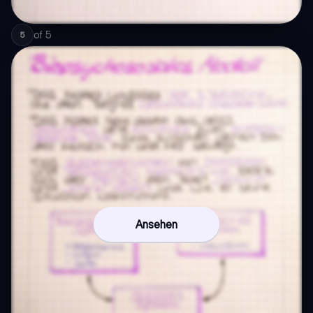
of
5
5
Ansehen