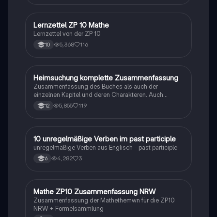
Lernzettel ZP 10 Mathe
Mathe
Lernzettel von der ZP 10
5,368
116
10
Heimsuchung komplette Zusammenfassung
Deutsch
Zusammenfassung des Buches als auch der
einzelnen Kapitel und deren Charakteren. Auch
tabellarisch. Im Unterricht ohne KI erstellt
5,855
119
12
1
10 unregelmäßige Verben im past participle
Englisch
unregelmäßige Verben aus Englisch - past participle
4,282
3
6
Mathe ZP10 Zusammenfassung NRW
Mathe
Zusammenfassung der Mathethemwn für die ZP10
NRW + Formelsammlung