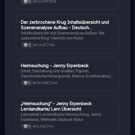
10,199
518
10
Der zerbrochene Krug Inhaltsübersicht und
Deutsch
Szenenanalyse Aufbau - Deutsch
Q1/Q2/Abitur
Inhaltsübersicht und Szenenanalyse Aufbau “der
zerbrochne Krug” Heinrich von Kleist
7,412
124
12
Heimsuchung - Jenny Erpenbeck
Deutsch
Inhalt, Entstehung und Quellen, Figuren,
Geschichtliche Hintergründe, Motive, Erzählstruktur/-
stil
34,938
663
11
„Heimsuchung“ - Jenny Erpenbeck
Deutsch
Lernlandkarte/ Lern Übersicht
Lernzettel/ Lernlandkarte Heimsuchung, Jenny
Erpenbeck, Methodik Deutsch Abitur
2,616
46
11