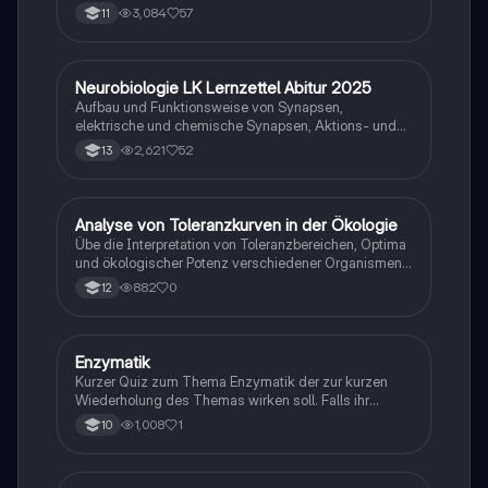
Klimaregeln, Konkurrenz, Evolution des Menschen…)
3,084
57
11
Neurobiologie LK Lernzettel Abitur 2025
Biologie
Aufbau und Funktionsweise von Synapsen,
elektrische und chemische Synapsen, Aktions- und
Ruhepotential
2,621
52
13
A
Analyse von Toleranzkurven in der Ökologie
Biologie
Übe die Interpretation von Toleranzbereichen, Optima
und ökologischer Potenz verschiedener Organismen
gegenüber Umweltfaktoren.
882
0
12
E
Enzymatik
Biologie
Kurzer Quiz zum Thema Enzymatik der zur kurzen
Wiederholung des Themas wirken soll. Falls ihr
Fehlern begegnet wäre ich dankbar ,wenn ihr mir
1,008
1
10
diese weiterleitet. Danke und euch viel Spaß dabei!