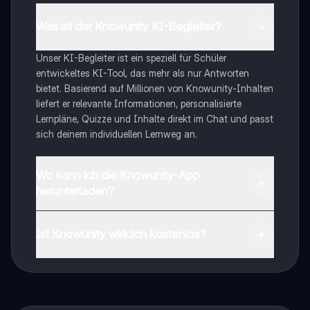
Was ist der Knowunity KI-Begleiter?
Unser KI-Begleiter ist ein speziell für Schüler
entwickeltes KI-Tool, das mehr als nur Antworten
bietet. Basierend auf Millionen von Knowunity-Inhalten
liefert er relevante Informationen, personalisierte
Lernpläne, Quizze und Inhalte direkt im Chat und passt
sich deinem individuellen Lernweg an.
Wo kann ich die Knowunity-App
herunterladen?
Du kannst die App im Google Play Store und im Apple
App Store herunterladen.
Ist Knowunity wirklich kostenlos?
Genau! Genieße kostenlosen Zugang zu Lerninhalten,
vernetze dich mit anderen Schülern und hol dir
sofortige Hilfe – alles direkt auf deinem Handy.