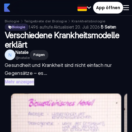
App öffnen
Biologie
Teilgebiete der Biologie
Krankheitsbiologie
1.496
aufrufe
·
Aktualisiert
20. Juli 2026
·
5 Seiten
Biologie
Verschiedene Krankheitsmodelle
erklärt
Natalie
N
Folgen
@
natalie
Gesundheit und Krankheit sind nicht einfach nur
Gegensätze – es...
Mehr anzeigen