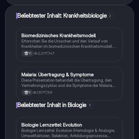
Beliebtester Inhalt: Krankheitsbiologie
2
Biomedizinisches Krankheitsmodell
Biologie
Erforschen Sie die Ursachen und den Verlauf von
Krankheiten im biomedizinischen Krankheitsmodell.
Diese Zusammenfassung behandelt die
2,217
47
11
Pathogenese, die Rolle von Symptomen, die
Mechanismen der Krankheitsentwicklung sowie die
Konzepte von Gesundheit und Krankheit. Ideal für
Studierende der Gesundheitswissenschaften, die ein
Malaria: Übertragung & Symptome
Biologie
tieferes Verständnis für medizinische Diagnosen und
Diese Präsentation behandelt die Übertragung, den
Therapien entwickeln möchten.
Vermehrungszyklus und die Symptome der Malaria.
Erfahren Sie mehr über die Rolle der Anopheles-
1,577
59
9
Mücke, die verschiedenen Malariaformen und die
verfügbaren Behandlungsmöglichkeiten. Ideal für
Beliebtester Inhalt in Biologie
9
Studierende der Biologie und Medizin.
Biologie Lernzettel: Evolution
Biologie
Biologie Lernzettel: Evolution (Homologie & Analogie,
Umweltfaktoren, Selektion, Artbildungsprozesse,