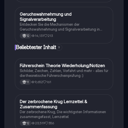
Zusammenfassung bietet einen klaren Überblick über
die verschiedenen Selektionsarten und die
Entstehung neuer Arten durch allopatrische und
Geruchswahrnehmung und
Biologie
sympatrische Artbildung. Ideal für Biologiestudenten
Signalverarbeitung
im Grundkurs.
Entdecken Sie die Mechanismen der
Geruchswahrnehmung und Signalverarbeitung in
Nervenzellen. Diese Übungsaufgaben für das
14,131
213
12
mündliche Abitur in Neurobiologie behandeln
Rezeptorpotentiale, Aktionspotentiale und die
Beliebtester Inhalt
9
Codierung von Geruchsstoffsignalen. Ideal für
Studierende, die sich auf Prüfungen vorbereiten.
Führerschein Theorie Wiederholung/Notizen
Lerntipps
Schilder, Zeichen, Zahlen, Vorfahrt und mehr - alles für
die theoretische Führerscheinprüfung :)
9,652
161
11
Der zerbrochene Krug Lernzettel &
Deutsch
Zusammenfassung
Der zerbrochene Krug, Die wichtigsten Informationen
zusammengefasst, Lernzettel
23,519
356
12