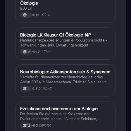
Ökologie
Biologie
BIO LK
1,519
14
11
Biologie LK Klausur Q1 Ökologie 14P
Biologie
Nahrungsnetze,-beziehungen & Populationsdichte,-
schwankungen. Inkl. Erwartungshorizont
1,214
22
12
Neurobiologie: Aktionspotenziale & Synapsen
Biologie
Vertiefte Studiennotizen zur Neurobiologie für das
Abitur 2024 in Niedersachsen. Erfahren Sie alles über
Aktionspotenziale, Ruhepotenziale, synaptische
3,241
47
11
Integration, die Rolle von Neurotransmittern, die
Mechanismen der Erregungsweiterleitung sowie die
hormonelle Regulation im Nervensystem. Ideal für
Schüler, die sich auf Prüfungen vorbereiten und ein
Evolutionsmechanismen in der Biologie
Biologie
tiefes Verständnis der neuronalen Signalübertragung
Entdecken Sie die zentralen Konzepte der
entwickeln möchten.
Evolutionstheorie, einschließlich der Selektion,
Isolationsmechanismen und Evolutionsfaktoren wie
3,109
54
12
Mutation und Rekombination. Diese