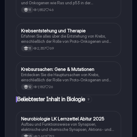
und Onkogenen wie Ras und p53 in der
Krebsentstehung. Diese Zusammenfassung
1,852
46
11
behandelt die Mechanismen der Zellteilung, Apoptose
und die Auswirkungen von Mutationen auf das
Zellwachstum. Ideal für Studierende der Biologie und
Medizin.
Krebsentstehung und Therapie
Biologie
Erfahren Sie alles über die Entstehung von Krebs,
einschließlich der Rolle von Proto-Onkogenen und
Tumorsuppressorgenen, den Mechanismen der
2,357
69
11
Tumorbildung, den Auswirkungen von Mutagenen
sowie modernen Therapieansätzen wie
Chemotherapie und Immuntherapie. Diese
Zusammenfassung bietet einen klaren Überblick über
Krebsursachen: Gene & Mutationen
Biologie
die wichtigsten Konzepte der Krebsforschung.
Entdecken Sie die Hauptursachen von Krebs,
einschließlich der Rolle von Proto-Onkogenen und
Tumor-Suppressorgenen. Diese Zusammenfassung
1,182
26
12
behandelt die Fehlsteuerung des Zellzyklus,
genetische Mutationen und epigenetische
Beliebtester Inhalt in Biologie
9
Veränderungen, die zur Tumorbildung führen. Ideal für
Studierende der Humangenetik und Biologie.
Neurobiologie LK Lernzettel Abitur 2025
Biologie
Aufbau und Funktionsweise von Synapsen,
elektrische und chemische Synapsen, Aktions- und
Ruhepotential
2,612
52
13