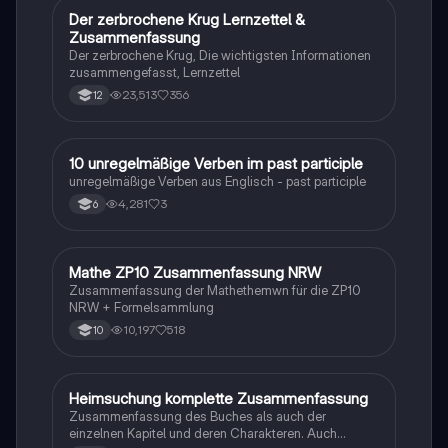
Der zerbrochene Krug Lernzettel &
Deutsch
Zusammenfassung
Der zerbrochene Krug, Die wichtigsten Informationen
zusammengefasst, Lernzettel
23,513
356
12
1
10 unregelmäßige Verben im past participle
Englisch
unregelmäßige Verben aus Englisch - past participle
4,281
3
6
Mathe ZP10 Zusammenfassung NRW
Mathe
Zusammenfassung der Mathethemwn für die ZP10
NRW + Formelsammlung
10,197
518
10
Heimsuchung komplette Zusammenfassung
Deutsch
Zusammenfassung des Buches als auch der
einzelnen Kapitel und deren Charakteren. Auch