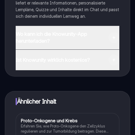
liefert er relevante Informationen, personalisierte
Lernpläne, Quizze und Inhalte direkt im Chat und passt
sich deinem individuellen Lernweg an.
Wo kann ich die Knowunity-App
herunterladen?
Du kannst die App im Google Play Store und im Apple
App Store herunterladen.
Ist Knowunity wirklich kostenlos?
Genau! Genieße kostenlosen Zugang zu Lerninhalten,
vernetze dich mit anderen Schülern und hol dir
sofortige Hilfe – alles direkt auf deinem Handy.
Ähnlicher Inhalt
Proto-Onkogene und Krebs
Biologie
Erfahren Sie, wie Proto-Onkogene den Zellzyklus
regulieren und zur Tumorbildung beitragen. Diese