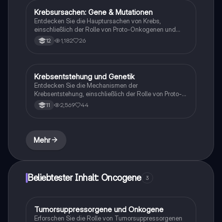
Medizin.
Krebsursachen: Gene & Mutationen
Biologie
Entdecken Sie die Hauptursachen von Krebs,
einschließlich der Rolle von Proto-Onkogenen und
Tumor-Suppressorgenen. Diese Zusammenfassung
1,182
26
12
behandelt die Fehlsteuerung des Zellzyklus,
genetische Mutationen und epigenetische
Veränderungen, die zur Tumorbildung führen. Ideal für
Studierende der Humangenetik und Biologie.
Krebsentstehung und Genetik
Biologie
Entdecken Sie die Mechanismen der
Krebsentstehung, einschließlich der Rolle von Proto-
Onkogenen und Tumorsuppressorgenen. Diese
2,569
44
11
Zusammenfassung behandelt die genetischen
Grundlagen von Tumoren, die Zellteilung und die
Bedeutung von Signalwegen in der Krebsbiologie.
Ideal für Biologie-Leistungskurse.
Mehr
Beliebtester Inhalt: Oncogene
3
Tumorsuppressorgene und Onkogene
Biologie
Erforschen Sie die Rolle von Tumorsuppressorgenen