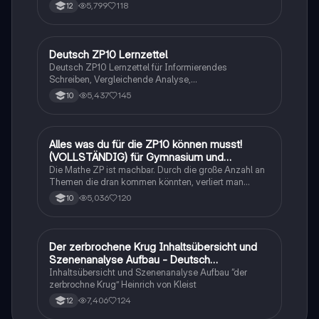
tabellarisch. Im Unterricht ohne KI erstellt
5,799
118
12
Deutsch ZP10 Lernzettel
Deutsch
Deutsch ZP10 Lernzettel für Informierendes
Schreiben, Vergleichende Analyse,
Sachtexte/Roman/Gedicht..
5,437
145
10
Alles was du für die ZP10 können musst!
Mathe
(VOLLSTÄNDIG) für Gymnasium und
Realschule
Die Mathe ZP ist machbar. Durch die große Anzahl an
Themen die dran kommen könnten, verliert man
schnell den Überblick. Also habe ich von den kleinsten
5,036
120
10
Themen bis hin zu den größten alles
zusammengefasst <3.
Der zerbrochene Krug Inhaltsübersicht und
Deutsch
Szenenanalyse Aufbau - Deutsch
Q1/Q2/Abitur
Inhaltsübersicht und Szenenanalyse Aufbau “der
zerbrochne Krug” Heinrich von Kleist
7,406
124
12