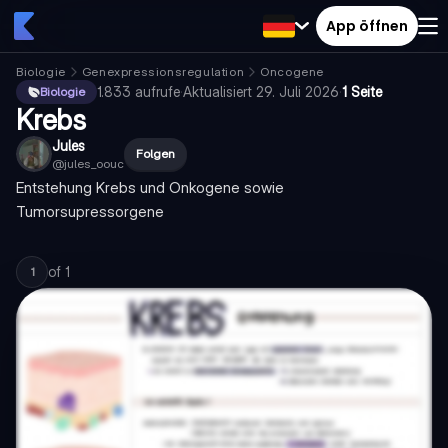
App öffnen
Biologie
Genexpressionsregulation
Oncogene
1.833
aufrufe
·
Aktualisiert
29. Juli 2026
·
1 Seite
Biologie
Krebs
Jules
Folgen
@
jules_oouc
Entstehung Krebs und Onkogene sowie
Tumorsupressorgene
of
1
1