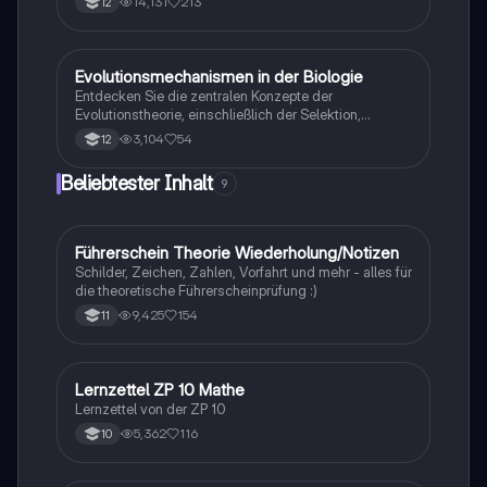
14,131
213
12
mündliche Abitur in Neurobiologie behandeln
Rezeptorpotentiale, Aktionspotentiale und die
Codierung von Geruchsstoffsignalen. Ideal für
Studierende, die sich auf Prüfungen vorbereiten.
Evolutionsmechanismen in der Biologie
Biologie
Entdecken Sie die zentralen Konzepte der
Evolutionstheorie, einschließlich der Selektion,
Isolationsmechanismen und Evolutionsfaktoren wie
3,104
54
12
Mutation und Rekombination. Diese
Zusammenfassung bietet einen klaren Überblick über
Beliebtester Inhalt
9
die verschiedenen Selektionsarten und die
Entstehung neuer Arten durch allopatrische und
sympatrische Artbildung. Ideal für Biologiestudenten
im Grundkurs.
Führerschein Theorie Wiederholung/Notizen
Lerntipps
Schilder, Zeichen, Zahlen, Vorfahrt und mehr - alles für
die theoretische Führerscheinprüfung :)
9,425
154
11
Lernzettel ZP 10 Mathe
Mathe
Lernzettel von der ZP 10
5,362
116
10