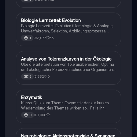
Biologie Lernzettel: Evolution
Biologie
Biologie Lernzettel: Evolution (Homologie & Analogie,
Umweltfaktoren, Selektion, Artbildungsprozesse,
Klimaregeln, Konkurrenz, Evolution des Menschen…)
3,077
56
11
A
Analyse von Toleranzkurven in der Ökologie
Biologie
Übe die Interpretation von Toleranzbereichen, Optima
und ökologischer Potenz verschiedener Organismen
gegenüber Umweltfaktoren.
882
0
12
E
Enzymatik
Biologie
Kurzer Quiz zum Thema Enzymatik der zur kurzen
Wiederholung des Themas wirken soll. Falls ihr
Fehlern begegnet wäre ich dankbar ,wenn ihr mir
1,008
1
10
diese weiterleitet. Danke und euch viel Spaß dabei!
Neurobiologie: Aktionspotenziale & Synapsen
Biologie