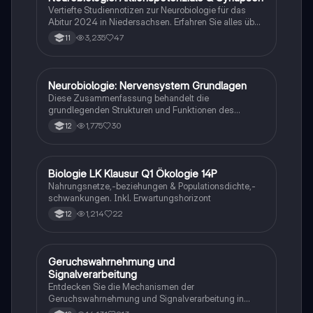
Vertiefte Studiennotizen zur Neurobiologie für das
Abitur 2024 in Niedersachsen. Erfahren Sie alles über
Aktionspotenziale, Ruhepotenziale, synaptische
3,235
47
11
Integration, die Rolle von Neurotransmittern, die
Mechanismen der Erregungsweiterleitung sowie die
hormonelle Regulation im Nervensystem. Ideal für
Schüler, die sich auf Prüfungen vorbereiten und ein
Neurobiologie: Nervensystem Grundlagen
Biologie
tiefes Verständnis der neuronalen Signalübertragung
Diese Zusammenfassung behandelt die
entwickeln möchten.
grundlegenden Strukturen und Funktionen des
Nervensystems, einschließlich Neuronen, Gliazellen,
1,775
30
12
Ruhepotential, Aktionspotential und synaptische
Integration. Erfahren Sie mehr über die Rolle von
Neurotransmittern, die Mechanismen der
Signalübertragung und die Auswirkungen von
Biologie LK Klausur Q1 Ökologie 14P
Biologie
Neurotoxinen. Ideal für Studierende der Neurobiologie
Nahrungsnetze,-beziehungen & Populationsdichte,-
und verwandter Fächer.
schwankungen. Inkl. Erwartungshorizont
1,214
22
12
Geruchswahrnehmung und
Biologie
Signalverarbeitung
Entdecken Sie die Mechanismen der
Geruchswahrnehmung und Signalverarbeitung in
Nervenzellen. Diese Übungsaufgaben für das