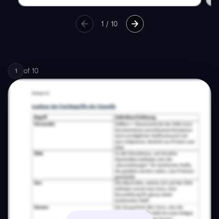
1
/
10
of
10
1