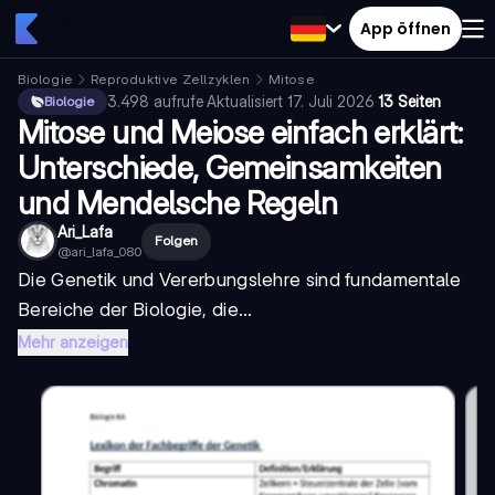
App öffnen
Biologie
Reproduktive Zellzyklen
Mitose
3.498
aufrufe
·
Aktualisiert
17. Juli 2026
·
13 Seiten
Biologie
Mitose und Meiose einfach erklärt:
Unterschiede, Gemeinsamkeiten
und Mendelsche Regeln
Ari_Lafa
Folgen
@
ari_lafa_080
Die Genetik und Vererbungslehre sind fundamentale
Bereiche der Biologie, die...
Mehr anzeigen