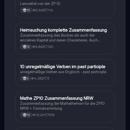
Lernzettel von der ZP 10
5,368
116
10
Heimsuchung komplette Zusammenfassung
Deutsch
Zusammenfassung des Buches als auch der
einzelnen Kapitel und deren Charakteren. Auch
tabellarisch. Im Unterricht ohne KI erstellt
5,868
120
12
1
10 unregelmäßige Verben im past participle
Englisch
unregelmäßige Verben aus Englisch - past participle
4,282
3
6
Mathe ZP10 Zusammenfassung NRW
Mathe
Zusammenfassung der Mathethemwn für die ZP10
NRW + Formelsammlung
10,201
518
10