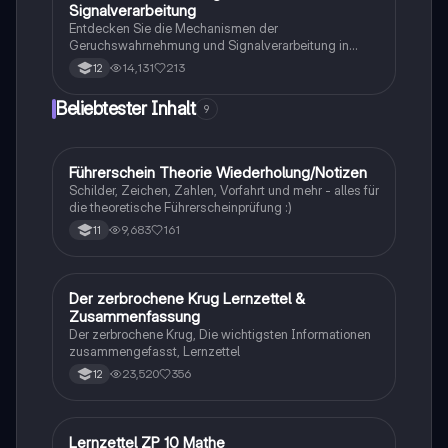
sympatrische Artbildung. Ideal für Biologiestudenten
Signalverarbeitung
im Grundkurs.
Entdecken Sie die Mechanismen der
Geruchswahrnehmung und Signalverarbeitung in
Nervenzellen. Diese Übungsaufgaben für das
14,131
213
12
mündliche Abitur in Neurobiologie behandeln
Rezeptorpotentiale, Aktionspotentiale und die
Beliebtester Inhalt
9
Codierung von Geruchsstoffsignalen. Ideal für
Studierende, die sich auf Prüfungen vorbereiten.
Führerschein Theorie Wiederholung/Notizen
Lerntipps
Schilder, Zeichen, Zahlen, Vorfahrt und mehr - alles für
die theoretische Führerscheinprüfung :)
9,683
161
11
Der zerbrochene Krug Lernzettel &
Deutsch
Zusammenfassung
Der zerbrochene Krug, Die wichtigsten Informationen
zusammengefasst, Lernzettel
23,520
356
12
Lernzettel ZP 10 Mathe
Mathe