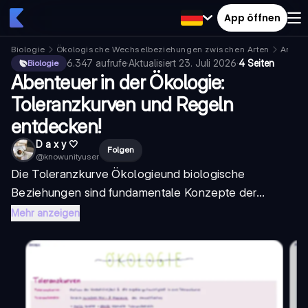
App öffnen
Biologie
Ökologische Wechselbeziehungen zwischen Arten
Arten
6.347
aufrufe
·
Aktualisiert
23. Juli 2026
·
4 Seiten
Biologie
Abenteuer in der Ökologie:
Toleranzkurven und Regeln
entdecken!
D a x y 🤍
Folgen
@
knowunityuser
Die
Toleranzkurve Ökologie
und biologische
Beziehungen sind fundamentale Konzepte der...
Mehr anzeigen