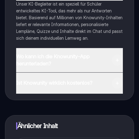
Unser KI-Begleiter ist ein speziell für Schüler
entwickeltes KI-Tool, das mehr als nur Antworten
bietet. Basierend auf Millionen von Knowunity-Inhalten
liefert er relevante Informationen, personalisierte
Lernpläne, Quizze und Inhalte direkt im Chat und passt
sich deinem individuellen Lernweg an.
Wo kann ich die Knowunity-App
herunterladen?
Du kannst die App im Google Play Store und im Apple
App Store herunterladen.
Ist Knowunity wirklich kostenlos?
Genau! Genieße kostenlosen Zugang zu Lerninhalten,
vernetze dich mit anderen Schülern und hol dir
sofortige Hilfe – alles direkt auf deinem Handy.
Ähnlicher Inhalt