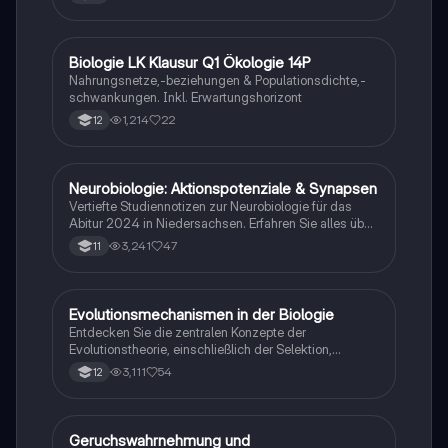
Biologie LK Klausur Q1 Ökologie 14P
Biologie
Nahrungsnetze,-beziehungen & Populationsdichte,-
schwankungen. Inkl. Erwartungshorizont
1,214
22
12
Neurobiologie: Aktionspotenziale & Synapsen
Biologie
Vertiefte Studiennotizen zur Neurobiologie für das
Abitur 2024 in Niedersachsen. Erfahren Sie alles über
Aktionspotenziale, Ruhepotenziale, synaptische
3,241
47
11
Integration, die Rolle von Neurotransmittern, die
Mechanismen der Erregungsweiterleitung sowie die
hormonelle Regulation im Nervensystem. Ideal für
Schüler, die sich auf Prüfungen vorbereiten und ein
Evolutionsmechanismen in der Biologie
Biologie
tiefes Verständnis der neuronalen Signalübertragung
Entdecken Sie die zentralen Konzepte der
entwickeln möchten.
Evolutionstheorie, einschließlich der Selektion,
Isolationsmechanismen und Evolutionsfaktoren wie
3,111
54
12
Mutation und Rekombination. Diese
Zusammenfassung bietet einen klaren Überblick über
die verschiedenen Selektionsarten und die
Entstehung neuer Arten durch allopatrische und
Geruchswahrnehmung und
Biologie