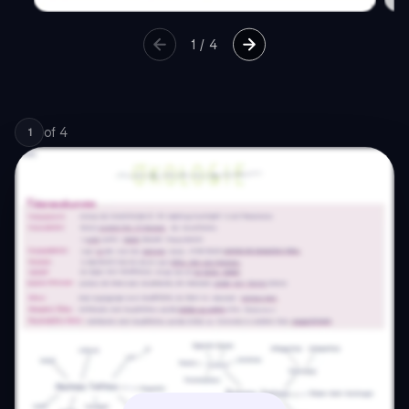
1
/
4
of
4
1