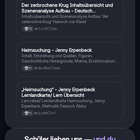
Der zerbrochene Krug Inhaltsübersicht und
Deutsch
Szenenanalyse Aufbau - Deutsch
Q1/Q2/Abitur
Inhaltsübersicht und Szenenanalyse Aufbau “der
zerbrochne Krug” Heinrich von Kleist
7,412
124
12
Heimsuchung - Jenny Erpenbeck
Deutsch
Inhalt, Entstehung und Quellen, Figuren,
Geschichtliche Hintergründe, Motive, Erzählstruktur/-
stil
34,954
664
11
„Heimsuchung“ - Jenny Erpenbeck
Deutsch
Lernlandkarte/ Lern Übersicht
Lernzettel/ Lernlandkarte Heimsuchung, Jenny
Erpenbeck, Methodik Deutsch Abitur
2,630
47
11
Schüler lieben uns —
und du