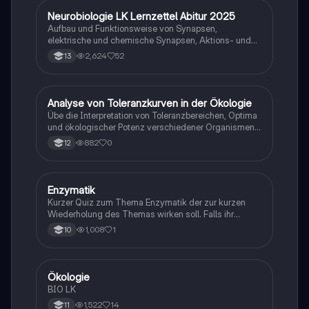
Neurobiologie LK Lernzettel Abitur 2025
Biologie
Aufbau und Funktionsweise von Synapsen,
elektrische und chemische Synapsen, Aktions- und
Ruhepotential
2,624
52
13
A
Analyse von Toleranzkurven in der Ökologie
Biologie
Übe die Interpretation von Toleranzbereichen, Optima
und ökologischer Potenz verschiedener Organismen
gegenüber Umweltfaktoren.
882
0
12
E
Enzymatik
Biologie
Kurzer Quiz zum Thema Enzymatik der zur kurzen
Wiederholung des Themas wirken soll. Falls ihr
Fehlern begegnet wäre ich dankbar ,wenn ihr mir
1,008
1
10
diese weiterleitet. Danke und euch viel Spaß dabei!
Ökologie
Biologie
BIO LK
1,522
14
11