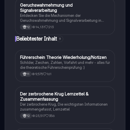
Entstehung neuer Arten durch allopatrische und
Geruchswahrnehmung und
Biologie
sympatrische Artbildung. Ideal für Biologiestudenten
Signalverarbeitung
im Grundkurs.
Entdecken Sie die Mechanismen der
Geruchswahrnehmung und Signalverarbeitung in
Nervenzellen. Diese Übungsaufgaben für das
14,131
213
12
mündliche Abitur in Neurobiologie behandeln
Rezeptorpotentiale, Aktionspotentiale und die
Beliebtester Inhalt
9
Codierung von Geruchsstoffsignalen. Ideal für
Studierende, die sich auf Prüfungen vorbereiten.
Führerschein Theorie Wiederholung/Notizen
Lerntipps
Schilder, Zeichen, Zahlen, Vorfahrt und mehr - alles für
die theoretische Führerscheinprüfung :)
9,575
161
11
Der zerbrochene Krug Lernzettel &
Deutsch
Zusammenfassung
Der zerbrochene Krug, Die wichtigsten Informationen
zusammengefasst, Lernzettel
23,517
356
12