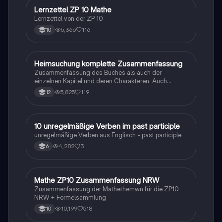
Lernzettel ZP 10 Mathe
Mathe
Lernzettel von der ZP 10
5,366
116
10
Heimsuchung komplette Zusammenfassung
Deutsch
Zusammenfassung des Buches als auch der
einzelnen Kapitel und deren Charakteren. Auch
tabellarisch. Im Unterricht ohne KI erstellt
5,825
119
12
1
10 unregelmäßige Verben im past participle
Englisch
unregelmäßige Verben aus Englisch - past participle
4,282
3
6
Mathe ZP10 Zusammenfassung NRW
Mathe
Zusammenfassung der Mathethemwn für die ZP10
NRW + Formelsammlung
10,199
518
10