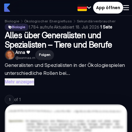
App öffnen
Biologie
Ökologischer Energiefluss
Sekundärverbraucher
1.784
aufrufe
·
Aktualisiert
18. Juli 2026
·
1 Seite
Biologie
Alles über Generalisten und
Spezialisten – Tiere und Berufe
Anna 🖤
Folgen
@
aannaa.rn
Generalisten und
Spezialisten
in der
Ökologie
spielen
unterschiedliche Rollen bei...
Mehr anzeigen
of
1
1