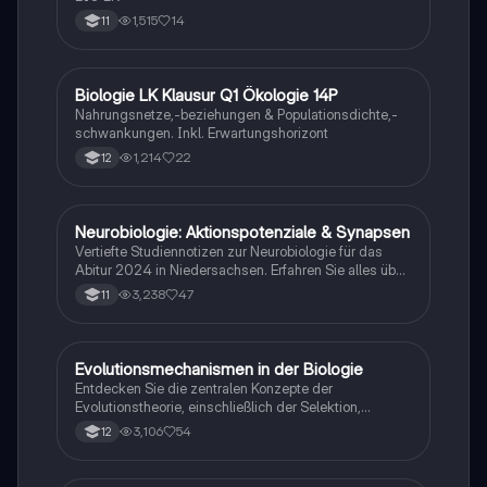
1,515
14
11
Biologie LK Klausur Q1 Ökologie 14P
Biologie
Nahrungsnetze,-beziehungen & Populationsdichte,-
schwankungen. Inkl. Erwartungshorizont
1,214
22
12
Neurobiologie: Aktionspotenziale & Synapsen
Biologie
Vertiefte Studiennotizen zur Neurobiologie für das
Abitur 2024 in Niedersachsen. Erfahren Sie alles über
Aktionspotenziale, Ruhepotenziale, synaptische
3,238
47
11
Integration, die Rolle von Neurotransmittern, die
Mechanismen der Erregungsweiterleitung sowie die
hormonelle Regulation im Nervensystem. Ideal für
Schüler, die sich auf Prüfungen vorbereiten und ein
Evolutionsmechanismen in der Biologie
Biologie
tiefes Verständnis der neuronalen Signalübertragung
Entdecken Sie die zentralen Konzepte der
entwickeln möchten.
Evolutionstheorie, einschließlich der Selektion,
Isolationsmechanismen und Evolutionsfaktoren wie
3,106
54
12
Mutation und Rekombination. Diese
Zusammenfassung bietet einen klaren Überblick über
die verschiedenen Selektionsarten und die