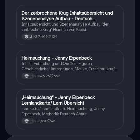
Der zerbrochene Krug Inhaltsübersicht und
Deutsch
Szenenanalyse Aufbau - Deutsch
Q1/Q2/Abitur
Inhaltsübersicht und Szenenanalyse Aufbau “der
zerbrochne Krug” Heinrich von Kleist
7,409
124
12
Heimsuchung - Jenny Erpenbeck
Deutsch
Inhalt, Entstehung und Quellen, Figuren,
Geschichtliche Hintergründe, Motive, Erzählstruktur/-
stil
34,926
662
11
„Heimsuchung“ - Jenny Erpenbeck
Deutsch
Lernlandkarte/ Lern Übersicht
Lernzettel/ Lernlandkarte Heimsuchung, Jenny
Erpenbeck, Methodik Deutsch Abitur
2,598
45
11