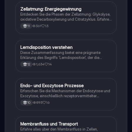
Studierende der Biologie und Biochemie.
Zellatmung: Energiegewinnung
Biologie
Entdecken Sie die Phasen der Zellatmung: Glykolyse,
oxidative Decarboxylierung und Citratzyklus. Erfahren
Sie, wie Glukose abgebaut wird und ATP sowie
361
13
11
Energieträger wie NADH und FADH2 produziert
werden. Diese Zusammenfassung bietet einen klaren
Überblick über die biochemischen Prozesse in der
Mitochondrienmatrix und deren Bedeutung für die
Lerndisposition verstehen
Biologie
Energieproduktion in Zellen.
Diese Zusammenfassung bietet eine prägnante
Erklärung des Begriffs 'Lerndisposition', der die
genetischen Grundlagen des Lernens und deren
1,634
14
12
Einfluss auf individuelle Lernfähigkeiten beschreibt.
Erfahren Sie, wie natürliche Lebensbedingungen und
Lebensweisen die Lernmöglichkeiten beeinflussen.
Ideal für Studierende der Psychologie und
Endo- und Exozytose Prozesse
Biologie
Bildungswissenschaften.
Erforschen Sie die Mechanismen der Endozytose und
Exozytose, einschließlich rezeptorvermittelter
Endozytose, Pinozytose, Phagozytose und
893
16
10
Membranfluss. Diese Zusammenfassung bietet einen
klaren Überblick über die Funktionen und den
Transport von Vesikeln in Zellen, sowohl bei Einzellern
als auch Vielzellern.
Membranfluss und Transport
Biologie
Erfahre alles über den Membranfluss in Zellen,