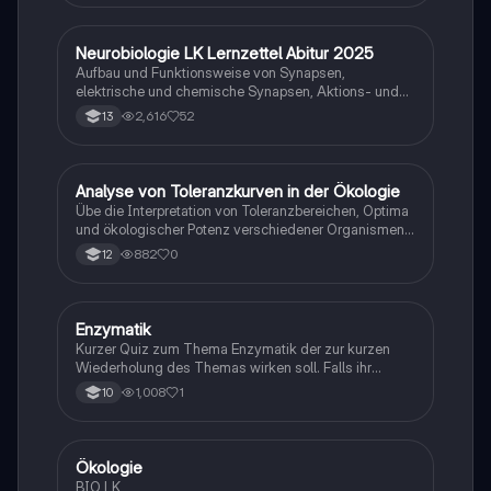
Neurobiologie LK Lernzettel Abitur 2025
Biologie
Aufbau und Funktionsweise von Synapsen,
elektrische und chemische Synapsen, Aktions- und
Ruhepotential
2,616
52
13
A
Analyse von Toleranzkurven in der Ökologie
Biologie
Übe die Interpretation von Toleranzbereichen, Optima
und ökologischer Potenz verschiedener Organismen
gegenüber Umweltfaktoren.
882
0
12
E
Enzymatik
Biologie
Kurzer Quiz zum Thema Enzymatik der zur kurzen
Wiederholung des Themas wirken soll. Falls ihr
Fehlern begegnet wäre ich dankbar ,wenn ihr mir
1,008
1
10
diese weiterleitet. Danke und euch viel Spaß dabei!
Ökologie
Biologie
BIO LK