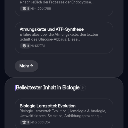
einschließlich der Prozesse der Endocytose,
Exocytose, Pinocytose und Phagocytose. Diese
4,506
88
11
Zusammenfassung bietet eine klare Übersicht über
die Rolle von Vesikeln und Organellen im Zelltransport
und deren Bedeutung für die Zellfunktion.
Atmungskette und ATP-Synthese
Chemie
Erfahre alles über die Atmungskette, den letzten
Schritt des Glucose-Abbaus. Diese
Zusammenfassung behandelt die Glycolyse, den
137
6
11
Citratzyklus und die Rolle von NADH/H und FADH als
Wasserstoffüberträger. Lerne, wie die exotherme
Reaktion zur ATP-Synthese führt und warum sie für
die Zellenergie entscheidend ist.
Mehr
Beliebtester Inhalt in Biologie
9
Biologie Lernzettel: Evolution
Biologie
Biologie Lernzettel: Evolution (Homologie & Analogie,
Umweltfaktoren, Selektion, Artbildungsprozesse,
Klimaregeln, Konkurrenz, Evolution des Menschen…)
3,083
57
11