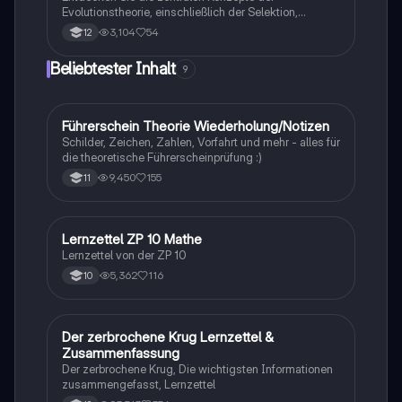
Evolutionstheorie, einschließlich der Selektion,
Isolationsmechanismen und Evolutionsfaktoren wie
3,104
54
12
Mutation und Rekombination. Diese
Zusammenfassung bietet einen klaren Überblick über
Beliebtester Inhalt
9
die verschiedenen Selektionsarten und die
Entstehung neuer Arten durch allopatrische und
sympatrische Artbildung. Ideal für Biologiestudenten
im Grundkurs.
Führerschein Theorie Wiederholung/Notizen
Lerntipps
Schilder, Zeichen, Zahlen, Vorfahrt und mehr - alles für
die theoretische Führerscheinprüfung :)
9,450
155
11
Lernzettel ZP 10 Mathe
Mathe
Lernzettel von der ZP 10
5,362
116
10
Der zerbrochene Krug Lernzettel &
Deutsch
Zusammenfassung
Der zerbrochene Krug, Die wichtigsten Informationen
zusammengefasst, Lernzettel