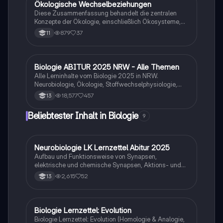
Biologie und Umweltwissenschaften.
Ökologische Wechselbeziehungen
Biologie
Diese Zusammenfassung behandelt die zentralen
Konzepte der Ökologie, einschließlich Ökosysteme,
Umweltfaktoren, Toleranzkurven und
879
37
11
Nahrungsbeziehungen. Ideal für die Vorbereitung auf
das mündliche Abitur 2022. Erfahren Sie mehr über
biotische und abiotische Faktoren, Ökotypen und die
Bedeutung von Wechselbeziehungen in der Natur.
Biologie ABITUR 2025 NRW - Alle Themen
Biologie
Alle Lerninhalte vom Biologie 2025 in NRW.
Neurobiologie, Ökologie, Stoffwechselphysiologie,
Genetik & Evolution.
18,577
457
13
Beliebtester Inhalt in Biologie
9
Neurobiologie LK Lernzettel Abitur 2025
Biologie
Aufbau und Funktionsweise von Synapsen,
elektrische und chemische Synapsen, Aktions- und
Ruhepotential
2,615
52
13
Biologie Lernzettel: Evolution
Biologie
Biologie Lernzettel: Evolution (Homologie & Analogie,