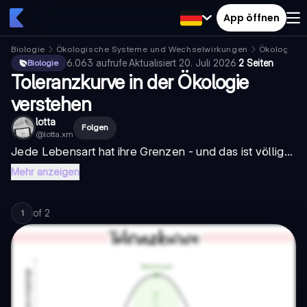
App öffnen
Biologie
Ökologische Systeme und Wechselwirkungen
Ökologie
6.063
aufrufe
·
Aktualisiert
20. Juli 2026
·
2 Seiten
Biologie
Toleranzkurve in der Ökologie
verstehen
lotta
Folgen
@
lotta.xm
Jede Lebensart hat ihre Grenzen - und das ist völlig...
Mehr anzeigen
of
2
1