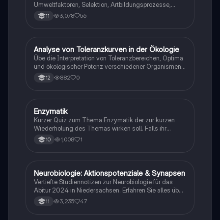
Umweltfaktoren, Selektion, Artbildungsprozesse,
Klimaregeln, Konkurrenz, Evolution des Menschen…)
3,078
56
11
A
Analyse von Toleranzkurven in der Ökologie
Biologie
Übe die Interpretation von Toleranzbereichen, Optima
und ökologischer Potenz verschiedener Organismen
gegenüber Umweltfaktoren.
882
0
12
E
Enzymatik
Biologie
Kurzer Quiz zum Thema Enzymatik der zur kurzen
Wiederholung des Themas wirken soll. Falls ihr
Fehlern begegnet wäre ich dankbar ,wenn ihr mir
1,008
1
10
diese weiterleitet. Danke und euch viel Spaß dabei!
Neurobiologie: Aktionspotenziale & Synapsen
Biologie
Vertiefte Studiennotizen zur Neurobiologie für das
Abitur 2024 in Niedersachsen. Erfahren Sie alles über
Aktionspotenziale, Ruhepotenziale, synaptische
3,235
47
11
Integration, die Rolle von Neurotransmittern, die
Mechanismen der Erregungsweiterleitung sowie die