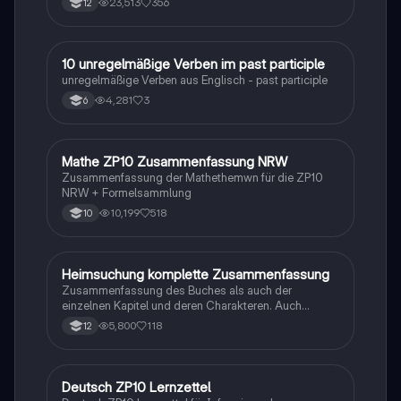
23,513
356
12
1
10 unregelmäßige Verben im past participle
Englisch
unregelmäßige Verben aus Englisch - past participle
4,281
3
6
Mathe ZP10 Zusammenfassung NRW
Mathe
Zusammenfassung der Mathethemwn für die ZP10
NRW + Formelsammlung
10,199
518
10
Heimsuchung komplette Zusammenfassung
Deutsch
Zusammenfassung des Buches als auch der
einzelnen Kapitel und deren Charakteren. Auch
tabellarisch. Im Unterricht ohne KI erstellt
5,800
118
12
Deutsch ZP10 Lernzettel
Deutsch