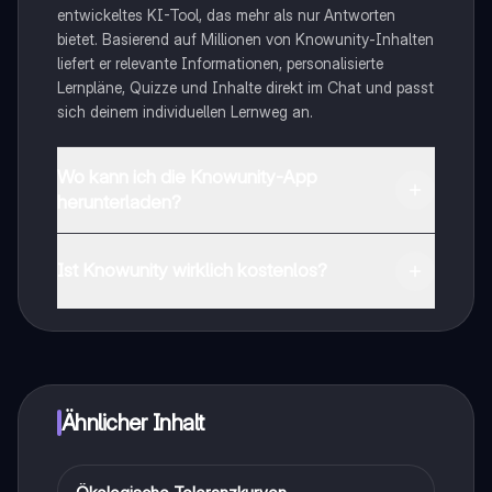
entwickeltes KI-Tool, das mehr als nur Antworten
bietet. Basierend auf Millionen von Knowunity-Inhalten
liefert er relevante Informationen, personalisierte
Lernpläne, Quizze und Inhalte direkt im Chat und passt
sich deinem individuellen Lernweg an.
Wo kann ich die Knowunity-App
herunterladen?
Du kannst die App im Google Play Store und im Apple
App Store herunterladen.
Ist Knowunity wirklich kostenlos?
Genau! Genieße kostenlosen Zugang zu Lerninhalten,
vernetze dich mit anderen Schülern und hol dir
sofortige Hilfe – alles direkt auf deinem Handy.
Ähnlicher Inhalt
Biologie