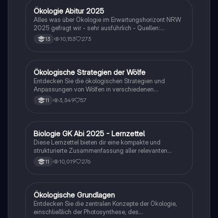
Ökologie Abitur 2025
Biologie
Alles was über Ökologie im Erwartungshorizont NRW
2025 gefragt wir - sehr ausführlich - Quellen:
SimpleClub, Unterricht, StudyFlix
10,153
273
13
Ökologische Strategien der Wölfe
Biologie
Entdecken Sie die ökologischen Strategien und
Anpassungen von Wölfen in verschiedenen
Lebensräumen. Diese Klausur behandelt die
3,349
57
11
Anatomie, Lebensräume und sozialen Strukturen der
Polar-, europäischen und äthiopischen Wölfe sowie
deren Überwinterungsstrategien. Ideal für Biologie-
Studierende, die sich auf Ökologie und
Biologie GK Abi 2025 - Lernzettel
Biologie
Tieranpassungen konzentrieren. (Klausur, 15 Punkte)
Diese Lernzettel bieten dir eine kompakte und
strukturierte Zusammenfassung aller relevanten
Themen für das Biologie-Abitur 2025. Alle Inhalte
10,019
276
11
sind klar gegliedert, verständlich formuliert und ideal
zum schnellen Wiederholen vor der Prüfung.
Ökologische Grundlagen
Biologie
Entdecken Sie die zentralen Konzepte der Ökologie,
einschließlich der Photosynthese, des