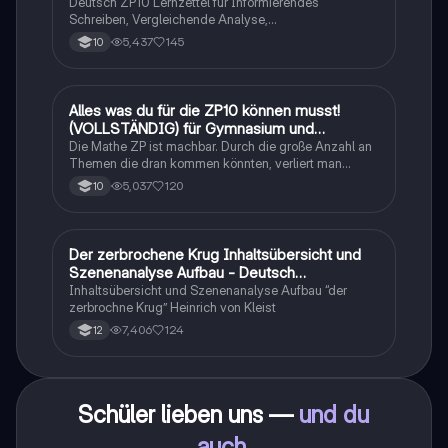
Deutsch ZP10 Lernzettel für Informierendes
Schreiben, Vergleichende Analyse,
Sachtexte/Roman/Gedicht..
5,437
145
10
Alles was du für die ZP10 können musst!
Mathe
(VOLLSTÄNDIG) für Gymnasium und
Realschule
Die Mathe ZP ist machbar. Durch die große Anzahl an
Themen die dran kommen könnten, verliert man
schnell den Überblick. Also habe ich von den kleinsten
5,037
120
10
Themen bis hin zu den größten alles
zusammengefasst <3.
Der zerbrochene Krug Inhaltsübersicht und
Deutsch
Szenenanalyse Aufbau - Deutsch
Q1/Q2/Abitur
Inhaltsübersicht und Szenenanalyse Aufbau “der
zerbrochne Krug” Heinrich von Kleist
7,406
124
12
Schüler lieben uns —
und du
auch
.