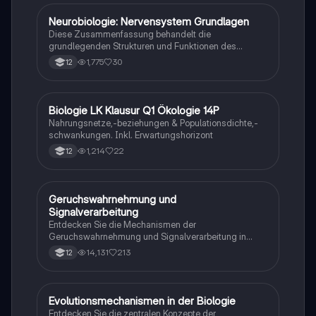
hormonelle Regulation im Nervensystem. Ideal für
Schüler, die sich auf Prüfungen vorbereiten und ein
Neurobiologie: Nervensystem Grundlagen
Biologie
tiefes Verständnis der neuronalen Signalübertragung
Diese Zusammenfassung behandelt die
entwickeln möchten.
grundlegenden Strukturen und Funktionen des
Nervensystems, einschließlich Neuronen, Gliazellen,
1,775
30
12
Ruhepotential, Aktionspotential und synaptische
Integration. Erfahren Sie mehr über die Rolle von
Neurotransmittern, die Mechanismen der
Signalübertragung und die Auswirkungen von
Biologie LK Klausur Q1 Ökologie 14P
Biologie
Neurotoxinen. Ideal für Studierende der Neurobiologie
Nahrungsnetze,-beziehungen & Populationsdichte,-
und verwandter Fächer.
schwankungen. Inkl. Erwartungshorizont
1,214
22
12
Geruchswahrnehmung und
Biologie
Signalverarbeitung
Entdecken Sie die Mechanismen der
Geruchswahrnehmung und Signalverarbeitung in
Nervenzellen. Diese Übungsaufgaben für das
14,131
213
12
mündliche Abitur in Neurobiologie behandeln
Rezeptorpotentiale, Aktionspotentiale und die
Codierung von Geruchsstoffsignalen. Ideal für
Studierende, die sich auf Prüfungen vorbereiten.
Evolutionsmechanismen in der Biologie
Biologie
Entdecken Sie die zentralen Konzepte der