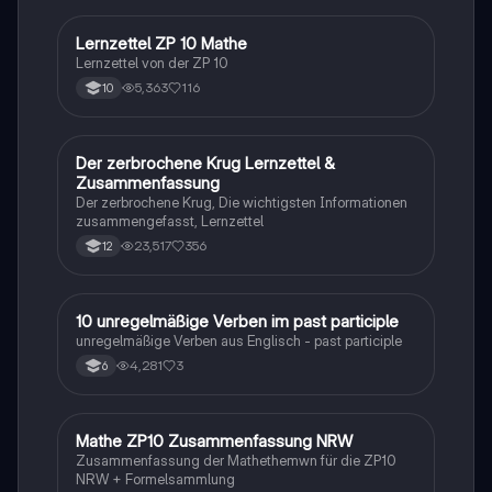
Lernzettel ZP 10 Mathe
Mathe
Lernzettel von der ZP 10
5,363
116
10
Der zerbrochene Krug Lernzettel &
Deutsch
Zusammenfassung
Der zerbrochene Krug, Die wichtigsten Informationen
zusammengefasst, Lernzettel
23,517
356
12
1
10 unregelmäßige Verben im past participle
Englisch
unregelmäßige Verben aus Englisch - past participle
4,281
3
6
Mathe ZP10 Zusammenfassung NRW
Mathe
Zusammenfassung der Mathethemwn für die ZP10
NRW + Formelsammlung