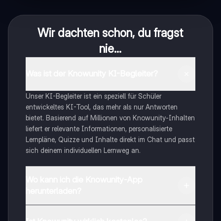
Wir dachten schon, du fragst
nie...
Was ist der Knowunity KI-Begleiter?
Unser KI-Begleiter ist ein speziell für Schüler
entwickeltes KI-Tool, das mehr als nur Antworten
bietet. Basierend auf Millionen von Knowunity-Inhalten
liefert er relevante Informationen, personalisierte
Lernpläne, Quizze und Inhalte direkt im Chat und passt
sich deinem individuellen Lernweg an.
Wo kann ich die Knowunity-App
herunterladen?
Du kannst die App im Google Play Store und im Apple
App Store herunterladen.