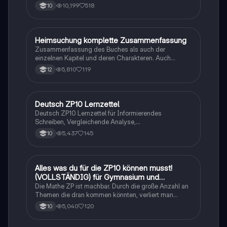
10,199
518
10
H
Heimsuchung komplette Zusammenfassung
Deutsch
Zusammenfassung des Buches als auch der
einzelnen Kapitel und deren Charakteren. Auch
tabellarisch. Im Unterricht ohne KI erstellt
5,810
119
12
Deutsch ZP10 Lernzettel
Deutsch
Deutsch ZP10 Lernzettel für Informierendes
Schreiben, Vergleichende Analyse,
Sachtexte/Roman/Gedicht..
5,437
145
10
Alles was du für die ZP10 können musst!
Mathe
(VOLLSTÄNDIG) für Gymnasium und
Realschule
Die Mathe ZP ist machbar. Durch die große Anzahl an
Themen die dran kommen könnten, verliert man
schnell den Überblick. Also habe ich von den kleinsten
5,040
120
10
Themen bis hin zu den größten alles
zusammengefasst <3.