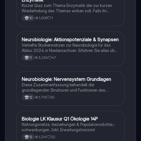
E
Kurzer Quiz zum Thema Enzymatik der zur kurzen
Wiederholung des Themas wirken soll. Falls ihr
Fehlern begegnet wäre ich dankbar ,wenn ihr mir
1,008
1
10
diese weiterleitet. Danke und euch viel Spaß dabei!
Neurobiologie: Aktionspotenziale & Synapsen
Biologie
Vertiefte Studiennotizen zur Neurobiologie für das
Abitur 2024 in Niedersachsen. Erfahren Sie alles über
Aktionspotenziale, Ruhepotenziale, synaptische
3,236
47
11
Integration, die Rolle von Neurotransmittern, die
Mechanismen der Erregungsweiterleitung sowie die
hormonelle Regulation im Nervensystem. Ideal für
Schüler, die sich auf Prüfungen vorbereiten und ein
Neurobiologie: Nervensystem Grundlagen
Biologie
tiefes Verständnis der neuronalen Signalübertragung
Diese Zusammenfassung behandelt die
entwickeln möchten.
grundlegenden Strukturen und Funktionen des
Nervensystems, einschließlich Neuronen, Gliazellen,
1,776
30
12
Ruhepotential, Aktionspotential und synaptische
Integration. Erfahren Sie mehr über die Rolle von
Neurotransmittern, die Mechanismen der
Signalübertragung und die Auswirkungen von
Biologie LK Klausur Q1 Ökologie 14P
Biologie
Neurotoxinen. Ideal für Studierende der Neurobiologie
Nahrungsnetze,-beziehungen & Populationsdichte,-
und verwandter Fächer.
schwankungen. Inkl. Erwartungshorizont
1,214
22
12