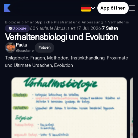
App öffnen
Biologie
Phänotypische Plastizität und Anpassung
Verhaltensanp
604
aufrufe
·
Aktualisiert
17. Juli 2026
·
7 Seiten
Biologie
Verhaltensbiologi und Evolution
Paula
Folgen
@
paulaner
Teilgebiete, Fragen, Methoden, Instinkthandlung, Proximate
und Ultimate Ursachen, Evolution