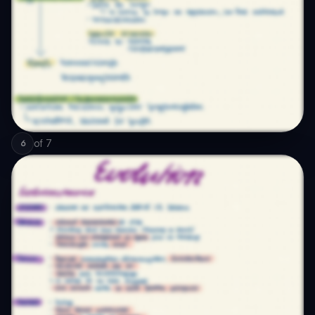
of
7
6