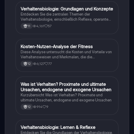
Verständnis komplexer biologischer Prozesse. Nutze
diese Ressourcen, um dein Wissen zu vertiefen und
Verhaltensbiologie: Grundlagen und Konzepte
Biologie
erfolgreich zu lernen!
Entdecken Sie die zentralen Themen der
Verhaltensbiologie, einschließlich Reflexe, operante
Konditionierung, Altruismus und evolutionäre
4,161
57
11
Anpassungen. Diese Zusammenfassung bietet einen
klaren Überblick über die Mechanismen des
Verhaltens und deren ökologische Bedeutung, ideal
für das Abitur. Erfahren Sie mehr über die Kosten-
Kosten-Nutzen-Analyse der Fitness
Biologie
Nutzen-Bilanz, soziale Verhaltensweisen und
Diese Analyse untersucht die Kosten und Vorteile von
Lernprozesse.
Verhaltensweisen und Merkmalen, die die
reproduktive Fitness beeinflussen. Erfahren Sie mehr
6,127
77
12
über Überlebens- und Fortpflanzungsfähigkeit,
Revierverteidigung und die optimale Kosten-Nutzen-
Bilanz. Ideal für Studierende der Biologie und
Verhaltensforschung.
Was ist Verhalten? Proximate und ultimate
Biologie
Ursachen, endogene und exogene Ursachen
Kurzübersicht Was ist Verhalten? Proximate und
ultimate Ursachen, endogene und exogene Ursachen
914
9
12
Verhaltensbiologie: Lernen & Reflexe
Biologie
Entdecken Sie die Grundlagen der Verhaltensbiologie,