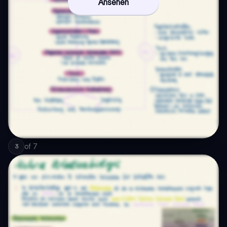
Ansehen
of
7
3