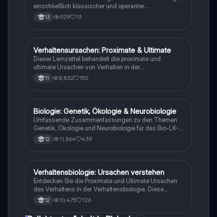
einschließlich klassischer und operanter
Konditionierung, Reflexe, Instinktverhalten,
929
13
13
Nachahmung und Prägung. Erfahren Sie, wie Verhalten
durch ökologische Bedingungen angepasst wird und
analysieren Sie die Kosten-Nutzen-Bilanz für die
Fortpflanzung. Ideal für die Abiturvorbereitung im
Verhaltensursachen: Proximate & Ultimate
Biologie
Fach Biologie (GK).
Dieser Lernzettel behandelt die proximate und
ultimate Ursachen von Verhalten in der
Verhaltensbiologie. Er erklärt die Definitionen, die
8,832
150
11
Auslöser von Verhalten, sowie deren evolutionäre
Vorteile. Ideal für Studierende, die die
Zusammenhänge zwischen Verhalten, biologischer
Fitness und evolutionären Anpassungen verstehen
Biologie: Genetik, Ökologie & Neurobiologie
Biologie
möchten.
Umfassende Zusammenfassungen zu den Themen
Genetik, Ökologie und Neurobiologie für das Bio-LK-
Abitur. Entdecken Sie wichtige Konzepte wie
11,364
439
12
Genregulation, ökologische Nischen, neuronale
Strukturen und mehr. Ideal für die
Prüfungsvorbereitung und das Verständnis
biologischer Zusammenhänge.
Verhaltensbiologie: Ursachen verstehen
Biologie
Entdecken Sie die Proximate und Ultimate Ursachen
des Verhaltens in der Verhaltensbiologie. Diese
Zusammenfassung bietet klare Erklärungen und
10,475
126
12
Beispiele, wie physiologische, genetische und
umweltbedingte Faktoren das Verhalten beeinflussen.