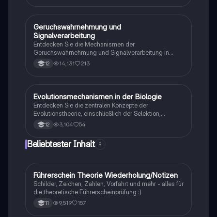
Geruchswahrnehmung und
Biologie
Signalverarbeitung
Entdecken Sie die Mechanismen der
Geruchswahrnehmung und Signalverarbeitung in
Nervenzellen. Diese Übungsaufgaben für das
14,131
213
12
mündliche Abitur in Neurobiologie behandeln
Rezeptorpotentiale, Aktionspotentiale und die
Codierung von Geruchsstoffsignalen. Ideal für
Studierende, die sich auf Prüfungen vorbereiten.
Evolutionsmechanismen in der Biologie
Biologie
Entdecken Sie die zentralen Konzepte der
Evolutionstheorie, einschließlich der Selektion,
Isolationsmechanismen und Evolutionsfaktoren wie
3,104
54
12
Mutation und Rekombination. Diese
Zusammenfassung bietet einen klaren Überblick über
Beliebtester Inhalt
9
die verschiedenen Selektionsarten und die
Entstehung neuer Arten durch allopatrische und
sympatrische Artbildung. Ideal für Biologiestudenten
im Grundkurs.
F
Führerschein Theorie Wiederholung/Notizen
Lerntipps
Schilder, Zeichen, Zahlen, Vorfahrt und mehr - alles für
die theoretische Führerscheinprüfung :)
9,519
157
11