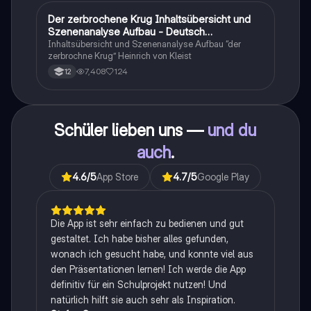
Der zerbrochene Krug Inhaltsübersicht und
Deutsch
Szenenanalyse Aufbau - Deutsch
Q1/Q2/Abitur
Inhaltsübersicht und Szenenanalyse Aufbau “der
zerbrochne Krug” Heinrich von Kleist
7,408
124
12
Schüler lieben uns —
und du
auch
.
4.6
/5
App Store
4.7
/5
Google Play
Die App ist sehr einfach zu bedienen und gut
gestaltet. Ich habe bisher alles gefunden,
wonach ich gesucht habe, und konnte viel aus
den Präsentationen lernen! Ich werde die App
definitiv für ein Schulprojekt nutzen! Und
natürlich hilft sie auch sehr als Inspiration.