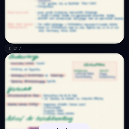
of
7
2