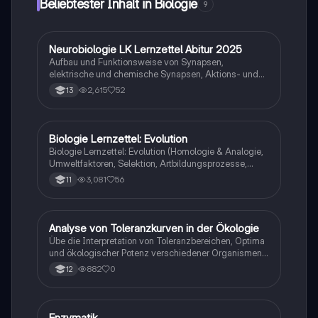
Beliebtester Inhalt in Biologie
9
Ideal für das Abitur und das Verständnis von
menschlichem Verhalten sowie Schlüsselreizen.
N
Neurobiologie LK Lernzettel Abitur 2025
Biologie
Aufbau und Funktionsweise von Synapsen,
elektrische und chemische Synapsen, Aktions- und
Ruhepotential
2,615
52
13
Biologie Lernzettel: Evolution
Biologie
Biologie Lernzettel: Evolution (Homologie & Analogie,
Umweltfaktoren, Selektion, Artbildungsprozesse,
Klimaregeln, Konkurrenz, Evolution des Menschen…)
3,081
56
11
A
Analyse von Toleranzkurven in der Ökologie
Biologie
Übe die Interpretation von Toleranzbereichen, Optima
und ökologischer Potenz verschiedener Organismen
gegenüber Umweltfaktoren.
882
0
12
Enzymatik
Biologie