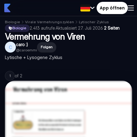
App öffnen
Biologie
Virale Vermehrungszyklen
Lytischer Zyklus
2.413
aufrufe
·
Aktualisiert
27. Juli 2026
·
2 Seiten
Biologie
Vermehrung von Viren
caro :)
C
Folgen
@
caroemmi
Lytische + Lysogene Zyklus
of
2
1