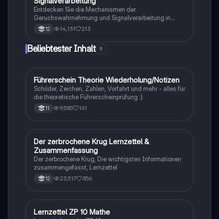
Signalverarbeitung
im Grundkurs.
Entdecken Sie die Mechanismen der
Geruchswahrnehmung und Signalverarbeitung in
Nervenzellen. Diese Übungsaufgaben für das
14,131
213
12
mündliche Abitur in Neurobiologie behandeln
Rezeptorpotentiale, Aktionspotentiale und die
Beliebtester Inhalt
9
Codierung von Geruchsstoffsignalen. Ideal für
Studierende, die sich auf Prüfungen vorbereiten.
Führerschein Theorie Wiederholung/Notizen
Lerntipps
Schilder, Zeichen, Zahlen, Vorfahrt und mehr - alles für
die theoretische Führerscheinprüfung :)
9,585
161
11
Der zerbrochene Krug Lernzettel &
Deutsch
Zusammenfassung
Der zerbrochene Krug, Die wichtigsten Informationen
zusammengefasst, Lernzettel
23,517
356
12
Lernzettel ZP 10 Mathe
Mathe