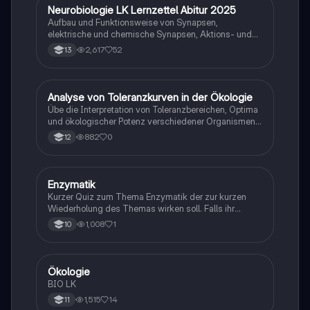
Neurobiologie LK Lernzettel Abitur 2025
Biologie
Aufbau und Funktionsweise von Synapsen,
elektrische und chemische Synapsen, Aktions- und
Ruhepotential
2,617
52
13
A
Analyse von Toleranzkurven in der Ökologie
Biologie
Übe die Interpretation von Toleranzbereichen, Optima
und ökologischer Potenz verschiedener Organismen
gegenüber Umweltfaktoren.
882
0
12
E
Enzymatik
Biologie
Kurzer Quiz zum Thema Enzymatik der zur kurzen
Wiederholung des Themas wirken soll. Falls ihr
Fehlern begegnet wäre ich dankbar ,wenn ihr mir
1,008
1
10
diese weiterleitet. Danke und euch viel Spaß dabei!
Ökologie
Biologie
BIO LK
1,515
14
11