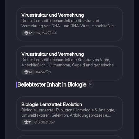
Virusstruktur und Vermehrung
Biologie
Dieser Lernzettel behandelt die Struktur und
Vermehrung von DNA- und RNA-Viren, einschließlich
des lytischen und lysogenen Zyklus. Er bietet eine
4,794
130
12
detaillierte Erklärung der Viruskomponenten, der Rolle
von Bakteriophagen und der Mechanismen der
Virusreplikation. Ideal für Studierende der Biologie,
die sich auf Virologie vorbereiten.
Virusstruktur und Vermehrung
Biologie
Dieser Lernzettel behandelt die Struktur von Viren,
einschließlich Hüllmembran, Capsid und genetischem
Material. Zudem werden der lytische und lysogene
454
5
13
Zyklus sowie die Vermehrung von Bakteriophagen
und die genetische Rekombination erläutert. Ideal für
Beliebtester Inhalt in Biologie
9
Studierende der Biologie, die sich mit Virologie und
Mikrobiologie beschäftigen.
Biologie Lernzettel: Evolution
Biologie
Biologie Lernzettel: Evolution (Homologie & Analogie,
Umweltfaktoren, Selektion, Artbildungsprozesse,
Klimaregeln, Konkurrenz, Evolution des Menschen…)
3,083
57
11