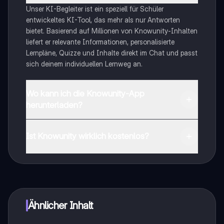
Unser KI-Begleiter ist ein speziell für Schüler
entwickeltes KI-Tool, das mehr als nur Antworten
bietet. Basierend auf Millionen von Knowunity-Inhalten
liefert er relevante Informationen, personalisierte
Lernpläne, Quizze und Inhalte direkt im Chat und passt
sich deinem individuellen Lernweg an.
Wo kann ich die Knowunity-App
herunterladen?
Du kannst die App im Google Play Store und im Apple
App Store herunterladen.
Ist Knowunity wirklich kostenlos?
Genau! Genieße kostenlosen Zugang zu Lerninhalten,
vernetze dich mit anderen Schülern und hol dir
sofortige Hilfe – alles direkt auf deinem Handy.
Ähnlicher Inhalt