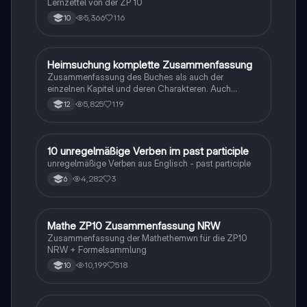
Lernzettel von der ZP 10
5,366
116
10
Heimsuchung komplette Zusammenfassung
Deutsch
Zusammenfassung des Buches als auch der
einzelnen Kapitel und deren Charakteren. Auch
tabellarisch. Im Unterricht ohne KI erstellt
5,825
119
12
1
10 unregelmäßige Verben im past participle
Englisch
unregelmäßige Verben aus Englisch - past participle
4,282
3
6
Mathe ZP10 Zusammenfassung NRW
Mathe
Zusammenfassung der Mathethemwn für die ZP10
NRW + Formelsammlung
10,199
518
10