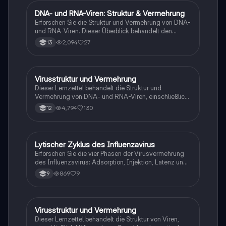
DNA- und RNA-Viren: Struktur & Vermehrung
Biologie
Erforschen Sie die Struktur und Vermehrung von DNA-
und RNA-Viren. Dieser Überblick behandelt den
lytischen und lysogenen Zyklus, die Rolle der
2,094
27
13
Reverse Transkriptase und wichtige Fakten zu Viren
und Bakteriophagen. Ideal für Studierende der
Biologie und Genetik.
Virusstruktur und Vermehrung
Biologie
Dieser Lernzettel behandelt die Struktur und
Vermehrung von DNA- und RNA-Viren, einschließlich
des lytischen und lysogenen Zyklus. Er bietet eine
4,794
130
12
detaillierte Erklärung der Viruskomponenten, der Rolle
von Bakteriophagen und der Mechanismen der
Virusreplikation. Ideal für Studierende der Biologie,
die sich auf Virologie vorbereiten.
Lytischer Zyklus des Influenzavirus
Biologie
Erforschen Sie die vier Phasen der Virusvermehrung
des Influenzavirus: Adsorption, Injektion, Latenz und
Lytische Phase. Diese detaillierte Zusammenfassung
869
9
9
bietet eine klare Erklärung der Prozesse, die zur
Infektion und Vermehrung von Viren führen,
unterstützt durch anschauliche Diagramme.
Virusstruktur und Vermehrung
Biologie
Dieser Lernzettel behandelt die Struktur von Viren,