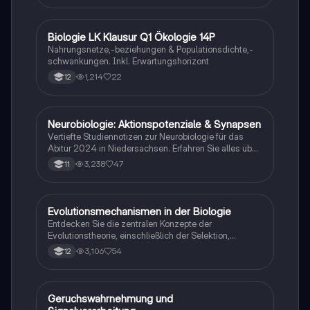
Biologie LK Klausur Q1 Ökologie 14P
Biologie
Nahrungsnetze,-beziehungen & Populationsdichte,-
schwankungen. Inkl. Erwartungshorizont
1,214
22
12
Neurobiologie: Aktionspotenziale & Synapsen
Biologie
Vertiefte Studiennotizen zur Neurobiologie für das
Abitur 2024 in Niedersachsen. Erfahren Sie alles über
Aktionspotenziale, Ruhepotenziale, synaptische
3,238
47
11
Integration, die Rolle von Neurotransmittern, die
Mechanismen der Erregungsweiterleitung sowie die
hormonelle Regulation im Nervensystem. Ideal für
Schüler, die sich auf Prüfungen vorbereiten und ein
Evolutionsmechanismen in der Biologie
Biologie
tiefes Verständnis der neuronalen Signalübertragung
Entdecken Sie die zentralen Konzepte der
entwickeln möchten.
Evolutionstheorie, einschließlich der Selektion,
Isolationsmechanismen und Evolutionsfaktoren wie
3,106
54
12
Mutation und Rekombination. Diese
Zusammenfassung bietet einen klaren Überblick über
die verschiedenen Selektionsarten und die
Entstehung neuer Arten durch allopatrische und
Geruchswahrnehmung und
Biologie
sympatrische Artbildung. Ideal für Biologiestudenten