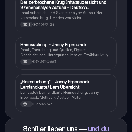
Der zerbrochene Krug Inhaltsübersicht und
Deutsch
Szenenanalyse Aufbau - Deutsch
Q1/Q2/Abitur
Inhaltsübersicht und Szenenanalyse Aufbau “der
zerbrochne Krug” Heinrich von Kleist
7,409
124
12
Heimsuchung - Jenny Erpenbeck
Deutsch
Inhalt, Entstehung und Quellen, Figuren,
Geschichtliche Hintergründe, Motive, Erzählstruktur/-
stil
34,931
663
11
„Heimsuchung“ - Jenny Erpenbeck
Deutsch
Lernlandkarte/ Lern Übersicht
Lernzettel/ Lernlandkarte Heimsuchung, Jenny
Erpenbeck, Methodik Deutsch Abitur
2,607
46
11
Schüler lieben uns —
und du