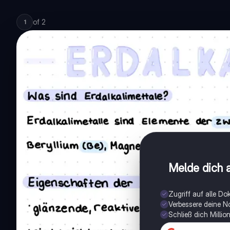
of
2
1
Melde dich a
Zugriff auf alle D
Verbessere deine N
Schließ dich Milli