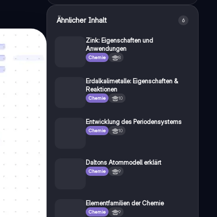
Ähnlicher Inhalt
6
Zink: Eigenschaften und
Anwendungen
Chemie
8
Erdalkalimetalle: Eigenschaften &
Reaktionen
Chemie
10
Entwicklung des Periodensystems
Chemie
10
Daltons Atommodell erklärt
Chemie
9
Elementfamilien der Chemie
Chemie
9