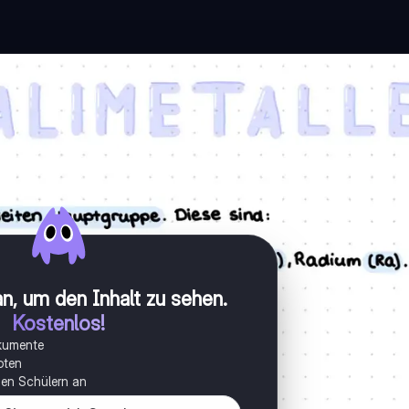
n, um den Inhalt zu sehen
.
Kostenlos!
okumente
oten
onen Schülern an