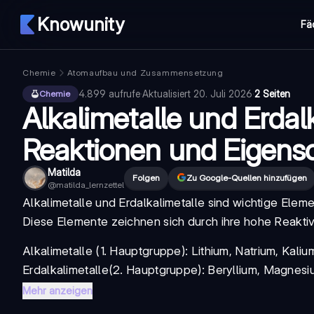
Knowunity
Fä
Chemie
Atomaufbau und Zusammensetzung
4.899
aufrufe
·
Aktualisiert
20. Juli 2026
·
2 Seiten
Chemie
Alkalimetalle und Erdalk
Reaktionen und Eigens
Matilda
Folgen
Zu Google-Quellen hinzufügen
@
matilda_lernzettel
Alkalimetalle und Erdalkalimetalle sind wichtige Ele
Diese Elemente zeichnen sich durch ihre hohe Reaktiv
Alkalimetalle
(1. Hauptgruppe): Lithium, Natrium, Kali
Erdalkalimetalle
(2. Hauptgruppe): Beryllium, Magnesium
Mehr anzeigen