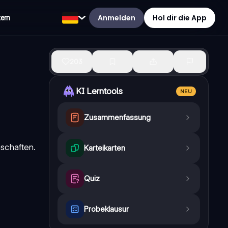
Anmelden
Hol dir die App
tern
203
KI Lerntools
NEU
Zusammenfassung
schaften
.
Karteikarten
Quiz
Probeklausur