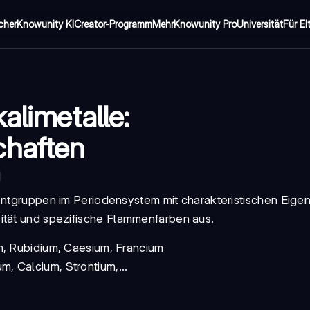
cher
Knowunity KI
Creator-Programm
Mehr
Knowunity Pro
Universität
Für El
alimetalle:
chaften
mentgruppen im Periodensystem mit charakteristischen
Eigen
ität und spezifische
Flammenfarben
aus.
um, Rubidium, Caesium, Francium
, Calcium, Strontium,...