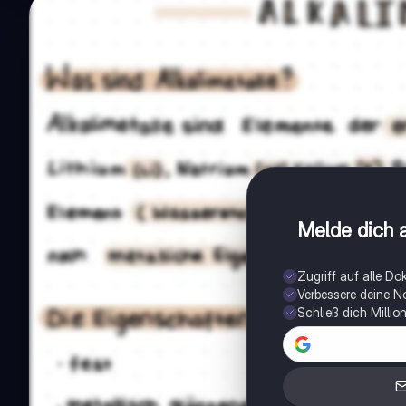
Melde dich a
Zugriff auf alle D
Verbessere deine N
Schließ dich Milli