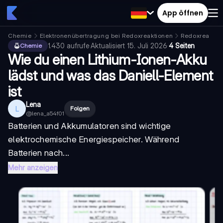
App öffnen
Chemie
Elektronenübertragung bei Redoxreaktionen
Redoxreaktio
1.430
aufrufe
·
Aktualisiert
15. Juli 2026
·
4 Seiten
Chemie
Wie du einen Lithium-Ionen-Akku
lädst und was das Daniell-Element
ist
Lena
L
Folgen
@
lena_a54f01
Batterien und Akkumulatoren sind wichtige
elektrochemische Energiespeicher. Während
Batterien nach...
Mehr anzeigen