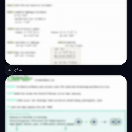
of
4
4