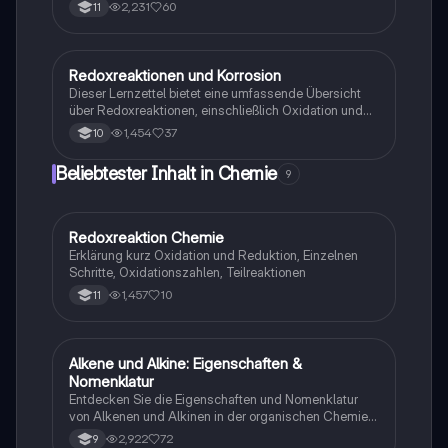
Hochofenprozesses, des Thermitverfahrens und der
2,231
60
11
Elektrolyse. Diese Zusammenfassung behandelt die
chemischen Reaktionen, die thermodynamischen
Aspekte und die Bedeutung der Redoxreaktionen in
der Chemie. Ideal für Chemie-Leistungskurse und zur
Redoxreaktionen und Korrosion
Chemie
Vorbereitung auf Klausuren. Themen:
Dieser Lernzettel bietet eine umfassende Übersicht
Redoxreaktionen, Thermodynamik, Eisenproduktion.
über Redoxreaktionen, einschließlich Oxidation und
Reduktion, Korrosionsprozesse und die Aufstellung
1,454
37
10
von Reaktionsgleichungen. Ideal für Schüler der 10.
Klasse, die sich auf Chemieprüfungen vorbereiten.
Beliebtester Inhalt in Chemie
9
Wichtige Themen: Periodensystem,
Ionenschreibweise und chemische Reaktionen.
Redoxreaktion Chemie
Chemie
Erklärung kurz Oxidation und Reduktion, Einzelnen
Schritte, Oxidationszahlen, Teilreaktionen
1,457
10
11
Alkene und Alkine: Eigenschaften &
Chemie
Nomenklatur
Entdecken Sie die Eigenschaften und Nomenklatur
von Alkenen und Alkinen in der organischen Chemie.
Diese Zusammenfassung behandelt die Struktur,
2,922
72
9