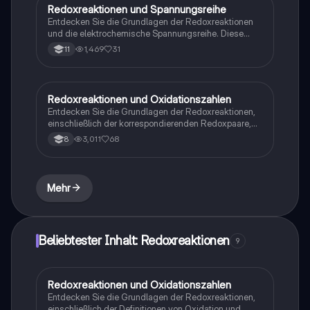
Redoxreaktionen und Spannungsreihe
Chemie
Entdecken Sie die Grundlagen der Redoxreaktionen
und die elektrochemische Spannungsreihe. Diese
Zusammenfassung behandelt wichtige Konzepte wie
1,469
31
11
Oxidation und Reduktion,
Standardelektrodenpotentiale und bietet beispielhafte
Reaktionsgleichungen. Ideal für Chemie-Studierende,
die sich auf Prüfungen vorbereiten oder ihr Wissen
Redoxreaktionen und Oxidationszahlen
Chemie
vertiefen möchten.
Entdecken Sie die Grundlagen der Redoxreaktionen,
einschließlich der korrespondierenden Redoxpaare,
der Redoxreihe und der Regeln zur Bestimmung von
3,011
68
8
Oxidationszahlen. Diese Zusammenfassung bietet
auch praktische Übungsaufgaben zur Erstellung von
Redoxgleichungen und vertieft Ihr Verständnis
chemischer Reaktionen. Ideal für Studierende der
Mehr
Chemie.
Beliebtester Inhalt: Redoxreaktionen
9
Redoxreaktionen und Oxidationszahlen
Chemie
Entdecken Sie die Grundlagen der Redoxreaktionen,
einschließlich der Definitionen von Oxidation und