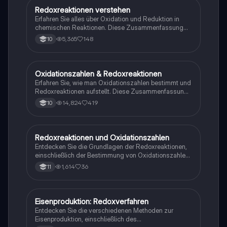
Standardpotentiale und Brennstoffzellen.
Redoxreaktionen verstehen
Chemie
Erfahren Sie alles über Oxidation und Reduktion in
chemischen Reaktionen. Diese Zusammenfassung
behandelt die Grundlagen der Redoxreaktionen, die
5,365
148
10
Bedeutung von Oxidationszahlen und die Rolle von
Elektronenübertragungen. Ideal für Chemie-
Studierende, die sich auf Klausuren vorbereiten.
Oxidationszahlen & Redoxreaktionen
Chemie
Erfahren Sie, wie man Oxidationszahlen bestimmt und
Redoxreaktionen aufstellt. Diese Zusammenfassung
behandelt die Schritte zur Zuordnung von
14,824
419
10
Oxidationszahlen, die Berechnung von Teil- und
Gesamtgleichungen sowie die Konzepte von
Oxidation und Reduktion. Ideal für Chemie-
Studierende, die sich auf Prüfungen vorbereiten.
Redoxreaktionen und Oxidationszahlen
Chemie
Entdecken Sie die Grundlagen der Redoxreaktionen,
einschließlich der Bestimmung von Oxidationszahlen
und der Redoxreihe. Diese Zusammenfassung
1,614
36
11
behandelt wichtige Konzepte wie Oxidation,
Reduktion und die Anwendung in Experimenten wie
der Elefantenzahnpasta. Ideal für Chemie-
Studierende, die ein tieferes Verständnis für
Eisenproduktion: Redoxverfahren
Chemie
chemische Reaktionen entwickeln möchten.
Entdecken Sie die verschiedenen Methoden zur
Eisenproduktion, einschließlich des