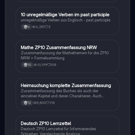
1
10 unregelmäßige Verben im past participle
Englisch
unregelmäßige Verben aus Englisch - past participle
4,281
3
6
Mathe ZP10 Zusammenfassung NRW
Mathe
Zusammenfassung der Mathethemwn für die ZP10
NRW + Formelsammlung
10,199
518
10
Heimsuchung komplette Zusammenfassung
Deutsch
Zusammenfassung des Buches als auch der
einzelnen Kapitel und deren Charakteren. Auch
tabellarisch. Im Unterricht ohne KI erstellt
5,800
118
12
Deutsch ZP10 Lernzettel
Deutsch
Deutsch ZP10 Lernzettel für Informierendes
Schreiben, Vergleichende Analyse,