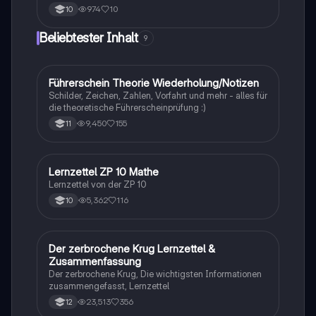
Reihe und Nomenklatur. Dieser Lernzettel bietet eine
974
10
10
detaillierte Übersicht über molekulare Polarität,
Erdölverarbeitung und die Strukturformeln von
Beliebtester Inhalt
9
Alkanen. Ideal für Studierende der Chemie, die sich
auf Prüfungen vorbereiten oder ihr Wissen vertiefen
möchten.
Führerschein Theorie Wiederholung/Notizen
Lerntipps
Schilder, Zeichen, Zahlen, Vorfahrt und mehr - alles für
die theoretische Führerscheinprüfung :)
9,450
155
11
Lernzettel ZP 10 Mathe
Mathe
Lernzettel von der ZP 10
5,362
116
10
Der zerbrochene Krug Lernzettel &
Deutsch
Zusammenfassung
Der zerbrochene Krug, Die wichtigsten Informationen
zusammengefasst, Lernzettel
23,513
356
12