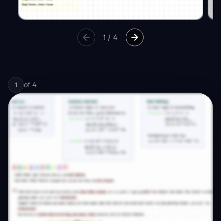
1
/
4
of
4
1