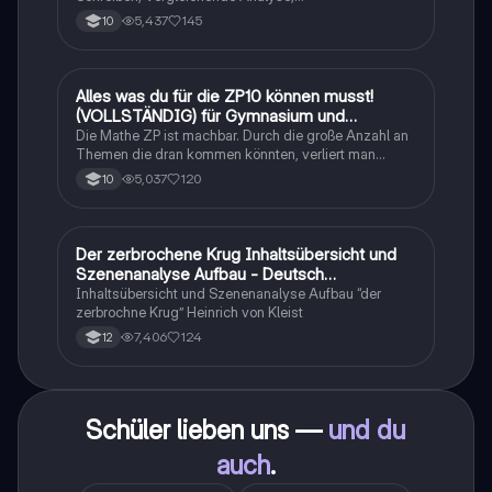
Sachtexte/Roman/Gedicht..
5,437
145
10
Alles was du für die ZP10 können musst!
Mathe
(VOLLSTÄNDIG) für Gymnasium und
Realschule
Die Mathe ZP ist machbar. Durch die große Anzahl an
Themen die dran kommen könnten, verliert man
schnell den Überblick. Also habe ich von den kleinsten
5,037
120
10
Themen bis hin zu den größten alles
zusammengefasst <3.
Der zerbrochene Krug Inhaltsübersicht und
Deutsch
Szenenanalyse Aufbau - Deutsch
Q1/Q2/Abitur
Inhaltsübersicht und Szenenanalyse Aufbau “der
zerbrochne Krug” Heinrich von Kleist
7,406
124
12
Schüler lieben uns —
und du
auch
.