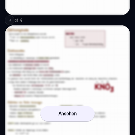
of
4
3
Ansehen