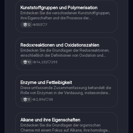
Elektrochemie, ideal für Studierende im Grundkurs.
Kunststoffgruppen und Polymerisation
Chemie
Entdecken Sie die verschiedenen Kunststoffgruppen,
ihre Eigenschaften und die Prozesse der
Polymerisation. Dieser Lernzettel bietet eine
553
7
12
umfassende Übersicht über Thermoplaste,
Duroplaste, Elastomere und die Mechanismen der
kationischen und anionischen Polymerisation. Ideal
für Chemie-Abiturienten, die sich auf Prüfungen
Redoxreaktionen und Oxidationszahlen
Chemie
vorbereiten.
Entdecken Sie die Grundlagen der Redoxreaktionen,
einschließlich der Definitionen von Oxidation und
Reduktion, Elektronendonatoren und -akzeptoren
14,232
293
10
sowie der Redoxreihe. Diese Zusammenfassung
bietet eine klare Erklärung der Oxidationszahlen und
deren Bestimmung. Ideal für Chemie-Studierende,
die sich auf Prüfungen vorbereiten.
Enzyme und Fettleibigkeit
Chemie
Diese umfassende Zusammenfassung behandelt die
Rolle von Enzymen in der Verdauung, insbesondere
die Wirkung von Orlistat auf die Resorption von
2,896
38
11
Nährstoffen und die enzymatische Spaltung von
Fetten. Sie umfasst wichtige Konzepte wie
Enzymkinetik, Inhibition, und die Bedeutung von
Vitaminen und Mineralstoffen. Ideal für die
Alkane und ihre Eigenschaften
Chemie
Vorbereitung auf Klausuren im Fach Biologie.
Entdecken Sie die Grundlagen der organischen
Chemie mit einem Fokus auf Alkane, ihre homologe