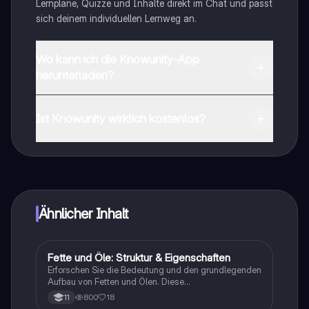
Lernpläne, Quizze und Inhalte direkt im Chat und passt
sich deinem individuellen Lernweg an.
Wo kann ich die Knowunity-App
herunterladen?
Du kannst die App im Google Play Store und im Apple
App Store herunterladen.
Ist Knowunity wirklich kostenlos?
Genau! Genieße kostenlosen Zugang zu Lerninhalten,
vernetze dich mit anderen Schülern und hol dir
sofortige Hilfe – alles direkt auf deinem Handy.
Ähnlicher Inhalt
Fette und Öle: Struktur & Eigenschaften
Chemie
Erforschen Sie die Bedeutung und den grundlegenden
Aufbau von Fetten und Ölen. Diese
Zusammenfassung behandelt die Kondenstion,
800
18
11
Veresterung, gesättigte und ungesättigte Fettsäuren,