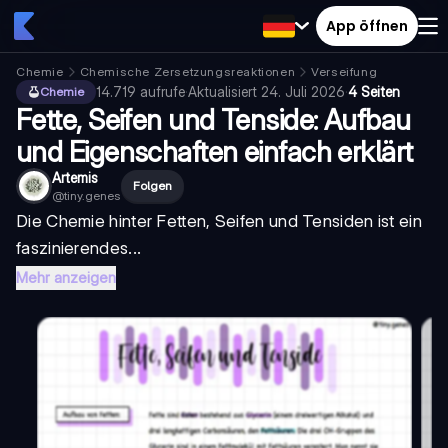
App öffnen
Chemie
Chemische Zersetzungsreaktionen
Verseifung
14.719
aufrufe
·
Aktualisiert
24. Juli 2026
·
4 Seiten
Chemie
Fette, Seifen und Tenside: Aufbau
und Eigenschaften einfach erklärt
Artemis
Folgen
@
tiny.genes
Die Chemie hinter Fetten, Seifen und Tensiden ist ein
faszinierendes...
Mehr anzeigen