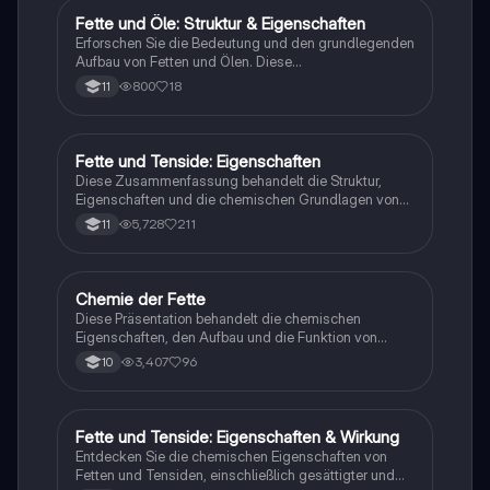
Konzepte wie die Struktur von Fettsäuren, die Rolle
Fette und Öle: Struktur & Eigenschaften
Chemie
von Glycerin und die Unterschiede zwischen
Erforschen Sie die Bedeutung und den grundlegenden
gesättigten und ungesättigten Fettsäuren werden
Aufbau von Fetten und Ölen. Diese
umfassend behandelt.
Zusammenfassung behandelt die Kondenstion,
800
18
11
Veresterung, gesättigte und ungesättigte Fettsäuren,
sowie die Verseifungszahl (VZ) und Iodzahl (IZ).
Ideal für Studierende der Chemie, die ein tieferes
Verständnis für die chemischen Eigenschaften und
Fette und Tenside: Eigenschaften
Chemie
Reaktionen von Fetten und Ölen entwickeln möchten.
Diese Zusammenfassung behandelt die Struktur,
Eigenschaften und die chemischen Grundlagen von
Fetten und Tensiden. Sie erklärt die Unterschiede
5,728
211
11
zwischen gesättigten und ungesättigten Fetten, die
Waschwirkung von Tensiden sowie die Nachteile von
Seifen. Ideal für das Abitur und das Verständnis der
chemischen Prozesse in der Lebensmittel- und
Chemie der Fette
Chemie
Reinigungsindustrie.
Diese Präsentation behandelt die chemischen
Eigenschaften, den Aufbau und die Funktion von
Fetten und Ölen. Sie umfasst essentielle und
3,407
96
10
ungesättigte Fettsäuren, die Bildung und Spaltung
von Fetten, sowie deren Löslichkeit und Vorkommen
in der Natur. Ideal für Studierende der
Ernährungswissenschaften und Chemie. Typ:
Fette und Tenside: Eigenschaften & Wirkung
Chemie
Präsentation.
Entdecken Sie die chemischen Eigenschaften von
Fetten und Tensiden, einschließlich gesättigter und