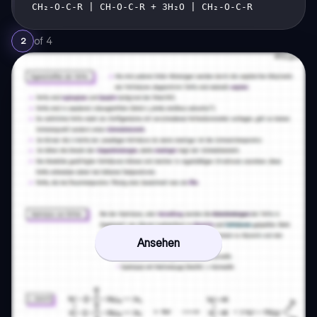
CH₂-O-C-R | CH-O-C-R + 3H₂O | CH₂-O-C-R
of
4
2
Ansehen