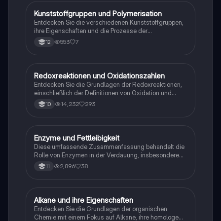
Elektrochemie, ideal für Studierende im Grundkurs.
Kunststoffgruppen und Polymerisation
Chemie
Entdecken Sie die verschiedenen Kunststoffgruppen,
ihre Eigenschaften und die Prozesse der
Polymerisation. Dieser Lernzettel bietet eine
553
7
12
umfassende Übersicht über Thermoplaste,
Duroplaste, Elastomere und die Mechanismen der
kationischen und anionischen Polymerisation. Ideal
für Chemie-Abiturienten, die sich auf Prüfungen
Redoxreaktionen und Oxidationszahlen
Chemie
vorbereiten.
Entdecken Sie die Grundlagen der Redoxreaktionen,
einschließlich der Definitionen von Oxidation und
Reduktion, Elektronendonatoren und -akzeptoren
14,232
293
10
sowie der Redoxreihe. Diese Zusammenfassung
bietet eine klare Erklärung der Oxidationszahlen und
deren Bestimmung. Ideal für Chemie-Studierende,
die sich auf Prüfungen vorbereiten.
Enzyme und Fettleibigkeit
Chemie
Diese umfassende Zusammenfassung behandelt die
Rolle von Enzymen in der Verdauung, insbesondere
die Wirkung von Orlistat auf die Resorption von
2,896
38
11
Nährstoffen und die enzymatische Spaltung von
Fetten. Sie umfasst wichtige Konzepte wie
Enzymkinetik, Inhibition, und die Bedeutung von
Vitaminen und Mineralstoffen. Ideal für die
Alkane und ihre Eigenschaften
Chemie
Vorbereitung auf Klausuren im Fach Biologie.
Entdecken Sie die Grundlagen der organischen
Chemie mit einem Fokus auf Alkane, ihre homologe