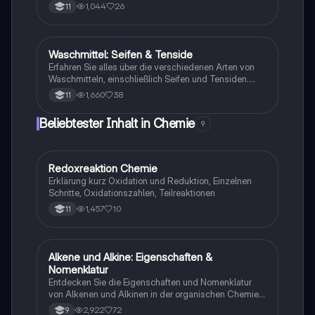
ungesättigter Fettsäuren, deren Struktur und
1,044
26
11
Waschwirkung. Erfahren Sie mehr über die Nachteile
wässriger Seifenlösungen und die verschiedenen
Arten von Tensiden. Ideal für Abiturienten zur
Vorbereitung auf Prüfungen.
Waschmittel: Seifen & Tenside
Chemie
Erfahren Sie alles über die verschiedenen Arten von
Waschmitteln, einschließlich Seifen und Tensiden.
Dieser Überblick behandelt die Eigenschaften, Vor-
1,660
38
11
und Nachteile von Seifen, die verschiedenen
Tensidtypen (anionisch, kationisch, zwitterionisch,
Beliebtester Inhalt in Chemie
9
nichtionisch) sowie den Waschvorgang und die
Emulsionsbildung. Ideal für Studierende der Chemie
und Textilpflege.
Redoxreaktion Chemie
Chemie
Erklärung kurz Oxidation und Reduktion, Einzelnen
Schritte, Oxidationszahlen, Teilreaktionen
1,457
10
11
Alkene und Alkine: Eigenschaften &
Chemie
Nomenklatur
Entdecken Sie die Eigenschaften und Nomenklatur
von Alkenen und Alkinen in der organischen Chemie.
Diese Zusammenfassung behandelt die Struktur,
2,922
72
9