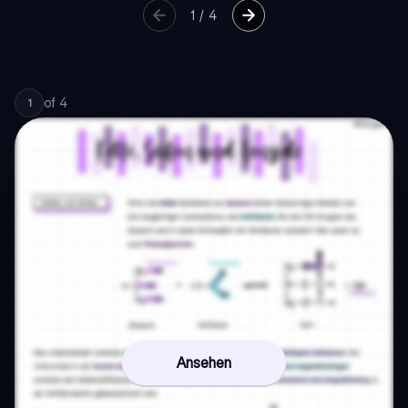
1
/
4
of
4
1
Ansehen