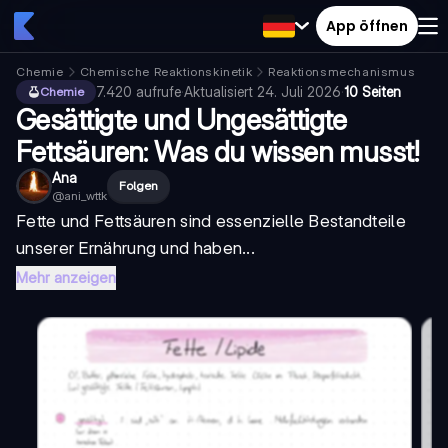
App öffnen
Chemie
Chemische Reaktionskinetik
Reaktionsmechanismus
7.420
aufrufe
·
Aktualisiert
24. Juli 2026
·
10 Seiten
Chemie
Gesättigte und Ungesättigte
Fettsäuren: Was du wissen musst!
Ana
Folgen
@
ani_wttk
Fette und Fettsäuren sind essenzielle Bestandteile
unserer Ernährung und haben...
Mehr anzeigen