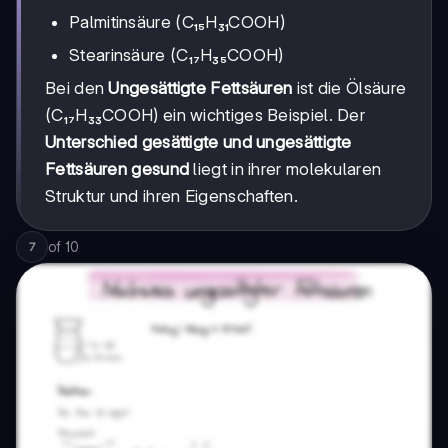
Palmitinsäure (C₁₅H₃₁COOH)
Stearinsäure (C₁₇H₃₅COOH)
Bei den
Ungesättigte Fettsäuren
ist die Ölsäure
(C₁₇H₃₃COOH) ein wichtiges Beispiel. Der
Unterschied gesättigte und ungesättigte
Fettsäuren gesund
liegt in ihrer molekularen
Struktur und ihren Eigenschaften.
of
10
7