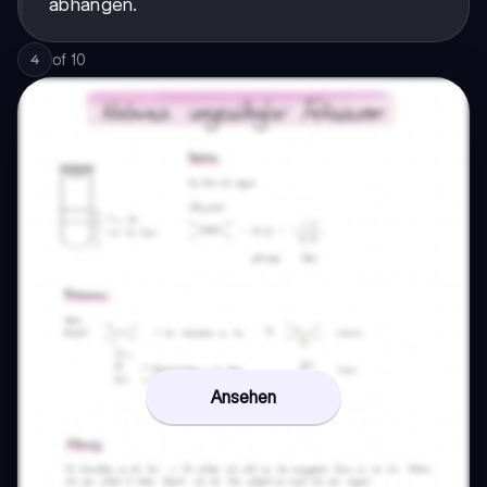
abhängen.
of
10
4
Ansehen