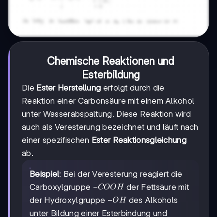
Chemische Reaktionen und
Esterbildung
Die
Ester Herstellung
erfolgt durch die
Reaktion einer Carbonsäure mit einem Alkohol
unter Wasserabspaltung. Diese Reaktion wird
auch als Veresterung bezeichnet und läuft nach
einer spezifischen
Ester Reaktionsgleichung
ab.
Beispiel
: Bei der Veresterung reagiert die
-
−
Carboxylgruppe
der Fettsäure mit
COO
H
COOH
-
−
der Hydroxylgruppe
des Alkohols
O
H
OH
unter Bildung einer Esterbindung und