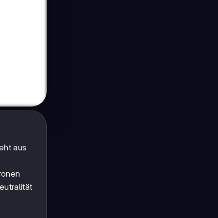
teht aus
ronen
utralität