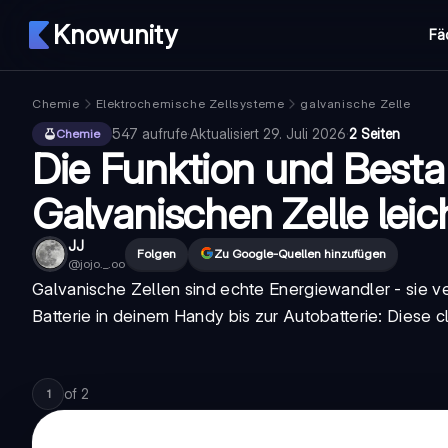
Knowunity
Fä
Chemie
Elektrochemische Zellsysteme
galvanische Zelle
547
aufrufe
·
Aktualisiert
29. Juli 2026
·
2 Seiten
Chemie
Die Funktion und Besta
Galvanischen Zelle leich
JJ
Folgen
Zu Google-Quellen hinzufügen
@
jojo._.oo
Galvanische Zellen sind echte Energiewandler - sie v
Batterie in deinem Handy bis zur Autobatterie: Diese
of
2
1