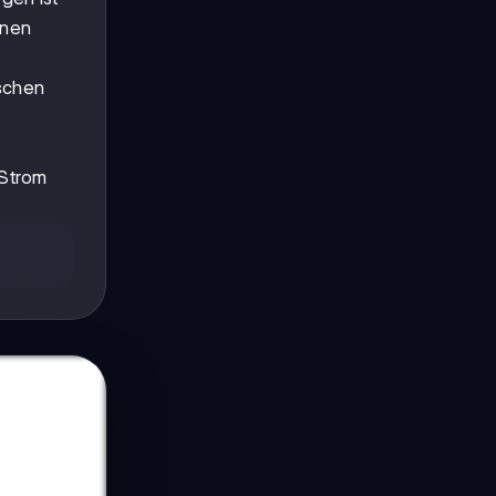
onen
ischen
 Strom