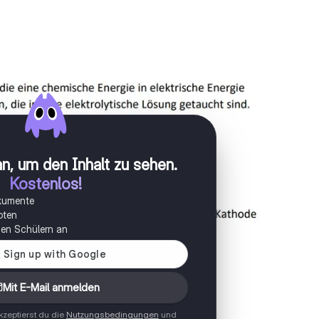
n, um den Inhalt zu sehen
.
Kostenlos!
okumente
oten
onen Schülern an
Mit E-Mail anmelden
zeptierst du die
Nutzungsbedingungen
und