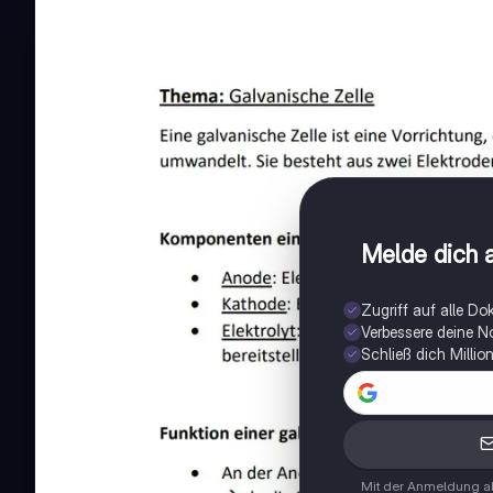
Melde dich a
Zugriff auf alle D
Verbessere deine N
Schließ dich Milli
Mit der Anmeldung ak