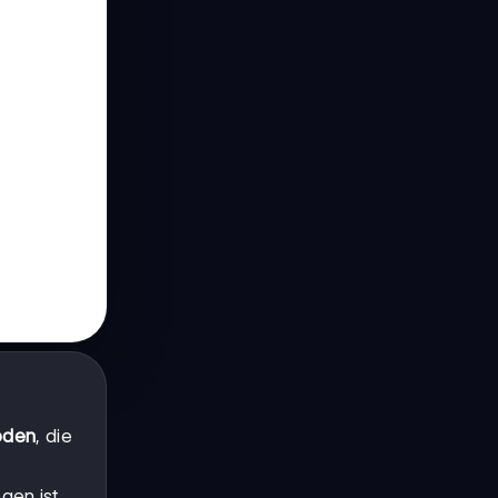
oden
, die
gen ist