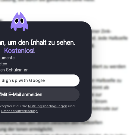
n, um den Inhalt zu sehen
.
Kostenlos!
okumente
oten
onen Schülern an
Mit E-Mail anmelden
zeptierst du die
Nutzungsbedingungen
und
Datenschutzerklärung