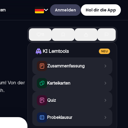
Anmelden
Hol dir die App
tern
11
KI Lerntools
NEU
Zusammenfassung
um! Von der
Karteikarten
h.
Quiz
Probeklausur