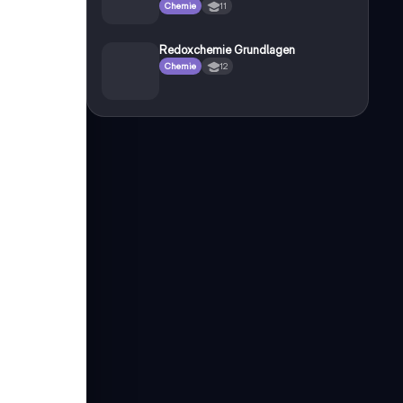
Chemie
11
Redoxchemie Grundlagen
Chemie
12