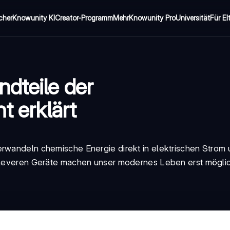
cher
Knowunity KI
Creator-Programm
Mehr
Knowunity Pro
Universität
Für El
ndteile der
t erklärt
erwandeln chemische Energie direkt in elektrischen Strom 
 cleveren Geräte machen unser modernes Leben erst möglic