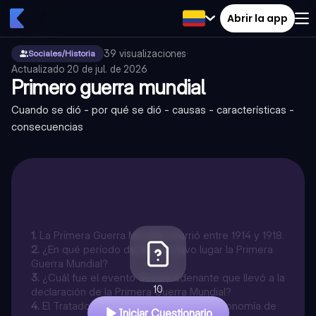
Abrir la app
39
visualizaciones
·
Sociales/Historia
Actualizado
20 de jul. de 2026
Primero guerra mundial
Cuando se dió - por qué se dió - causas - características -
consecuencias
1
.
La Primera Guerra Mundial ocurrió entre 1914 y 1918.
2
.
¿En qué período de tiempo tuvo lugar la Primera
Guerra Mundial?
3
.
¿Cuál fue el evento desencadenante que llevó a la
10
declaración de la Primera Guerra Mundial?
4
.
El Tratado de Versalles fortaleció la economía de
Iniciar Cuestionario