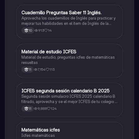
Cuadernillo Preguntaa Saber 11 Inglés.
ICFES: Inglés
Aprovecha los cuadernillos de Inglés para practicar y
mejorar tus habilidades en el ítem de Inglés de la
Prueba Saber 11. 🫡
913
14
10
Material de estudio ICFES
ICFES: Matemáticas
Material de estudio, preguntas icfes de matemáticas
resueltas
7,154
113
11
ICFES segunda sesión calendario B 2025
ICFES: Lectura Crítica
Segunda sesión simulacro ICFES 2025 calendario B
filtrado, aprovecha y se el mejor ICFES de tu colegio y
poder ingresar a universidad, y estudiar aquella
9,888
124
11
carrera con la que tanto sueñas.
Matemáticas icfes
ICFES: Matemáticas
Icfes matemáticas