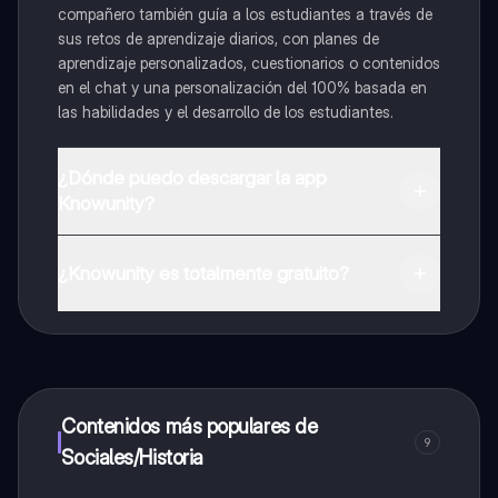
compañero también guía a los estudiantes a través de
sus retos de aprendizaje diarios, con planes de
aprendizaje personalizados, cuestionarios o contenidos
en el chat y una personalización del 100% basada en
las habilidades y el desarrollo de los estudiantes.
¿Dónde puedo descargar la app
Knowunity?
Puedes descargar la app en Google Play Store y Apple
App Store.
¿Knowunity es totalmente gratuito?
¡Sí lo es! Tienes acceso totalmente gratuito a todo el
contenido de la app, puedes chatear con otros
alumnos y recibir ayuda inmeditamente. Puedes ganar
dinero utilizando la aplicación, que te permitirá acceder
a determinadas funciones.
Contenidos más populares de
9
Sociales/Historia