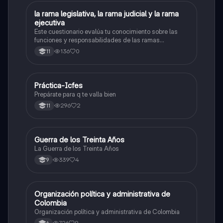
L
la rama legislativa, la rama judicial y la rama
Sociales/Historia
ejecutiva
Este cuestionario evalúa tu conocimiento sobre las
funciones y responsabilidades de las ramas
legislativa, judicial y ejecutiva.
136
0
11
Práctica-Icfes
Sociales/Historia
Prepárate para q te valla bien
296
2
11
Guerra de los Treinta Años
Sociales/Historia
La Guerra de los Treinta Años
339
4
9
Organización política y administrativa de
Sociales/Historia
Colombia
Organización política y administrativa de Colombia
726
9