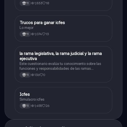
1,833
18
11
Trucos para ganar icfes
Química
Lo mejor
1,074
13
11
L
la rama legislativa, la rama judicial y la rama
Sociales/Historia
ejecutiva
Este cuestionario evalúa tu conocimiento sobre las
funciones y responsabilidades de las ramas
legislativa, judicial y ejecutiva.
136
0
11
Icfes
ICFES: Sociales y Ciudadanas
Simulacro icfes
1,455
26
11