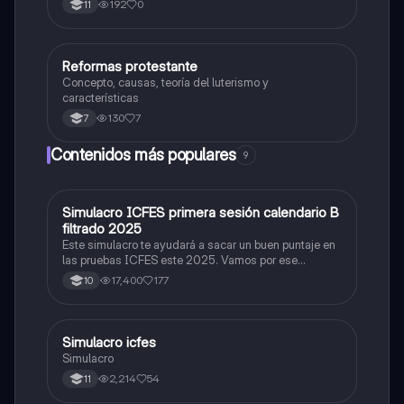
192
0
11
Reformas protestante
Sociales/Historia
Concepto, causas, teoría del luterismo y
características
130
7
7
Contenidos más populares
9
Simulacro ICFES primera sesión calendario B
ICFES: Matemáticas
filtrado 2025
Este simulacro te ayudará a sacar un buen puntaje en
las pruebas ICFES este 2025. Vamos por ese
500/500. Y poder ser admitido en la universidad que
17,400
177
10
quieras, estudiar la carrera que quieres y no la que te
toque. Vamos con toda para sacar un buen puntaje.
Simulacro icfes
ICFES: Lectura Crítica
Simulacro
2,214
54
11