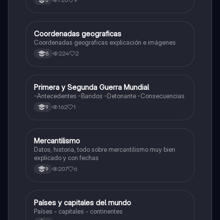
6
Coordenadas geograficas
Sociales/Historia
Coordenadas geograficas explicación e imágenes
224
2
8
Primera y Segunda Guerra Mundial
Sociales/Historia
-Antecedentes -Bandos -Detonante -Consecuencias
162
1
9
Mercantilismo
Sociales/Historia
Datos, historia, todo sobre mercantilismo muy bien
explicado y con fechas
207
6
9
Países y capitales del mundo
Sociales/Historia
Países - capitales - continentes