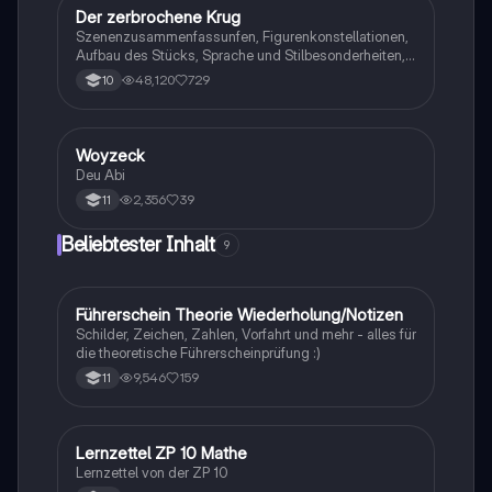
Der zerbrochene Krug
Deutsch
Szenenzusammenfassunfen, Figurenkonstellationen,
Aufbau des Stücks, Sprache und Stilbesonderheiten,
Aussageabsicht, Thematik, Interpretation
48,120
729
10
Woyzeck
Deutsch
Deu Abi
2,356
39
11
Beliebtester Inhalt
9
Führerschein Theorie Wiederholung/Notizen
Lerntipps
Schilder, Zeichen, Zahlen, Vorfahrt und mehr - alles für
die theoretische Führerscheinprüfung :)
9,546
159
11
Lernzettel ZP 10 Mathe
Mathe
Lernzettel von der ZP 10