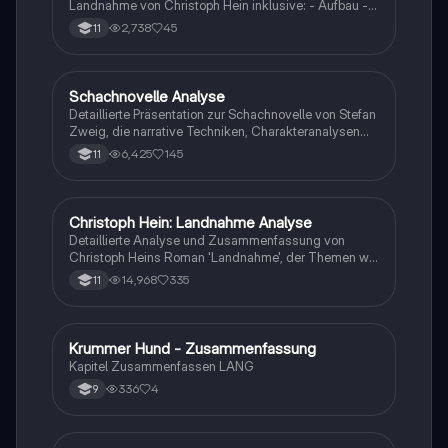
Landnahme von Christoph Hein inklusive: - Aufbau -
Erzählperspektive - Stilmittel - Charakterisierungen -
2,738
45
11
geschichtlicher Hintergrund - Interpretationen
Schachnovelle Analyse
Deutsch
Detaillierte Präsentation zur Schachnovelle von Stefan
Zweig, die narrative Techniken, Charakteranalysen
und die Erzählperspektive beleuchtet. Ideal für
6,425
145
11
Studierende, die sich mit den psychologischen und
literarischen Aspekten des Werkes
auseinandersetzen möchten.
Christoph Hein: Landnahme Analyse
Deutsch
Detaillierte Analyse und Zusammenfassung von
Christoph Heins Roman 'Landnahme', der Themen wie
Fremdheit, Identität und Ausgrenzung behandelt.
14,968
335
11
Diese Abi-Vorbereitung bietet Einblicke in die
Charaktere, Erzähltechniken und historische Kontexte,
die für das Abitur 2022 in Sachsen relevant sind.
Ideal für Schüler, die sich auf Prüfungen vorbereiten
Krummer Hund - Zusammenfassung
Deutsch
und ein tieferes Verständnis für die komplexen
Kapitel Zusammenfassen LANG
Themen des Werkes entwickeln möchten.
336
4
9