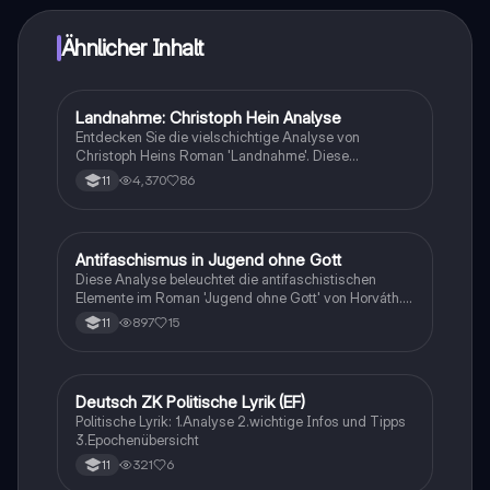
Ähnlicher Inhalt
Landnahme: Christoph Hein Analyse
Deutsch
Entdecken Sie die vielschichtige Analyse von
Christoph Heins Roman 'Landnahme'. Diese
Zusammenfassung behandelt zentrale Themen wie
4,370
86
11
die Epoche, den Autor, den historischen Kontext, die
Motive, den Inhalt, den Aufbau sowie die
Figurenkonstellation und die Handlungsorte von 1945
bis 1995. Ideal für Studierende der
Antifaschismus in Jugend ohne Gott
Deutsch
Literaturwissenschaft und Interessierte an der DDR-
Diese Analyse beleuchtet die antifaschistischen
Literatur.
Elemente im Roman 'Jugend ohne Gott' von Horváth.
Der Fokus liegt auf der Figur des Lehrers, der durch
897
15
11
kritisches Hinterfragen und die Manipulation von
Informationen die gesellschaftlichen Missstände
reflektiert. Ideal für Studierende, die sich mit
literarischen und historischen Kontexten
Deutsch ZK Politische Lyrik (EF)
Deutsch
auseinandersetzen möchten.
Politische Lyrik: 1.Analyse 2.wichtige Infos und Tipps
3.Epochenübersicht
321
6
11