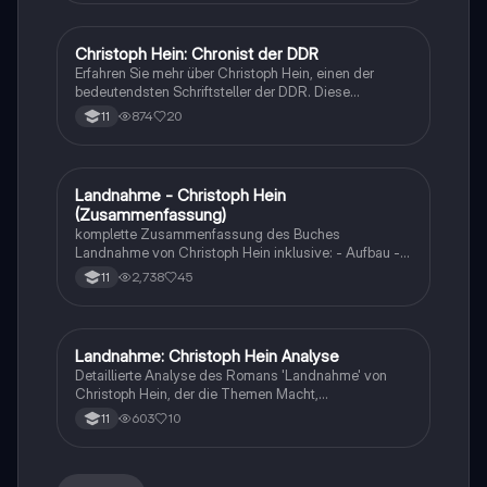
Christoph Hein: Chronist der DDR
Deutsch
Erfahren Sie mehr über Christoph Hein, einen der
bedeutendsten Schriftsteller der DDR. Diese
Zusammenfassung beleuchtet seine wichtigsten
874
20
11
Werke, Themen und den Einfluss seiner Literatur auf
die Gesellschaft. Ideal für Abiturienten und
Literaturinteressierte. Typ: Vortragsskript.
Landnahme - Christoph Hein
Deutsch
(Zusammenfassung)
komplette Zusammenfassung des Buches
Landnahme von Christoph Hein inklusive: - Aufbau -
Erzählperspektive - Stilmittel - Charakterisierungen -
2,738
45
11
geschichtlicher Hintergrund - Interpretationen
Landnahme: Christoph Hein Analyse
Deutsch
Detaillierte Analyse des Romans 'Landnahme' von
Christoph Hein, der die Themen Macht,
Landaneignung und die Rechte des Individuums in
603
10
11
der DDR-Gesellschaft behandelt. Diese
Zusammenfassung bietet einen Überblick über die
Charaktere, den historischen Kontext und die
literarischen Techniken, die Hein verwendet, um die