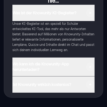
nie...
Was ist der Knowunity KI-Begleiter?
Unser KI-Begleiter ist ein speziell für Schüler
entwickeltes KI-Tool, das mehr als nur Antworten
bietet. Basierend auf Millionen von Knowunity-Inhalten
liefert er relevante Informationen, personalisierte
Lernpläne, Quizze und Inhalte direkt im Chat und passt
sich deinem individuellen Lernweg an.
Wo kann ich die Knowunity-App
herunterladen?
Du kannst die App im Google Play Store und im Apple
App Store herunterladen.
Ist Knowunity wirklich kostenlos?
Genau! Genieße kostenlosen Zugang zu Lerninhalten,
vernetze dich mit anderen Schülern und hol dir
sofortige Hilfe – alles direkt auf deinem Handy.