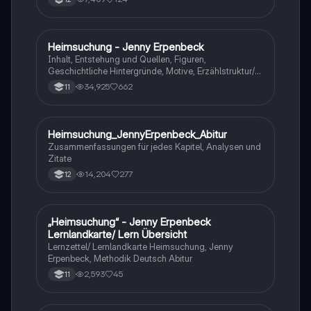
Heimsuchung - Jenny Erpenbeck
Deutsch
Inhalt, Entstehung und Quellen, Figuren,
Geschichtliche Hintergründe, Motive, Erzählstruktur/-
stil
34,925
662
11
Heimsuchung_JennyErpenbeck_Abitur
Deutsch
Zusammenfassungen für jedes Kapitel, Analysen und
Zitate
14,204
277
12
„Heimsuchung“ - Jenny Erpenbeck
Deutsch
Lernlandkarte/ Lern Übersicht
Lernzettel/ Lernlandkarte Heimsuchung, Jenny
Erpenbeck, Methodik Deutsch Abitur
2,593
45
11