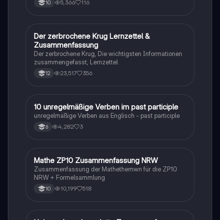
5,366
116
10
Der zerbrochene Krug Lernzettel &
Deutsch
Zusammenfassung
Der zerbrochene Krug, Die wichtigsten Informationen
zusammengefasst, Lernzettel
23,517
356
12
1
10 unregelmäßige Verben im past participle
Englisch
unregelmäßige Verben aus Englisch - past participle
4,282
3
6
Mathe ZP10 Zusammenfassung NRW
Mathe
Zusammenfassung der Mathethemwn für die ZP10
NRW + Formelsammlung
10,199
518
10