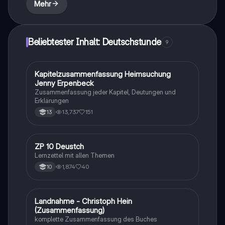
Mehr
komplexe Realität der Nachkriegszeit darzustellen.
Ideal für Studierende der Literaturwissenschaft und
Geschichte.
Beliebtester Inhalt: Deutschstunde
9
Kapitelzusammenfassung Heimsuchung
Deutsch
Jenny Erpenbeck
Zusammenfassung jeder Kapitel, Deutungen und
Erklärungen
13,737
151
13
ZP 10 Deustch
Deutsch
Lernzettel mit allen Themen
1,874
40
10
Landnahme - Christoph Hein
Deutsch
(Zusammenfassung)
komplette Zusammenfassung des Buches