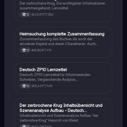
Der zerbrochene Krug, Die wichtigsten Informationen
zusammengefasst, Lernzettel
23,517
356
12
Heimsuchung komplette Zusammenfassung
Deutsch
Zusammenfassung des Buches als auch der
einzelnen Kapitel und deren Charakteren. Auch
tabellarisch. Im Unterricht ohne KI erstellt
5,823
119
12
Deutsch ZP10 Lernzettel
Deutsch
Deutsch ZP10 Lernzettel für Informierendes
Schreiben, Vergleichende Analyse,
Sachtexte/Roman/Gedicht..
5,437
145
10
Der zerbrochene Krug Inhaltsübersicht und
Deutsch
Szenenanalyse Aufbau - Deutsch
Q1/Q2/Abitur
Inhaltsübersicht und Szenenanalyse Aufbau “der
zerbrochne Krug” Heinrich von Kleist
7,409
124
12