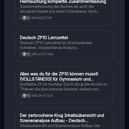
Heimsuchung komplette Zusammenfassung
Deutsch
Zusammenfassung des Buches als auch der
einzelnen Kapitel und deren Charakteren. Auch
tabellarisch. Im Unterricht ohne KI erstellt
5,823
119
12
Deutsch ZP10 Lernzettel
Deutsch
Deutsch ZP10 Lernzettel für Informierendes
Schreiben, Vergleichende Analyse,
Sachtexte/Roman/Gedicht..
5,437
145
10
Alles was du für die ZP10 können musst!
Mathe
(VOLLSTÄNDIG) für Gymnasium und
Realschule
Die Mathe ZP ist machbar. Durch die große Anzahl an
Themen die dran kommen könnten, verliert man
schnell den Überblick. Also habe ich von den kleinsten
5,041
120
10
Themen bis hin zu den größten alles
zusammengefasst <3.
Der zerbrochene Krug Inhaltsübersicht und
Deutsch
Szenenanalyse Aufbau - Deutsch
Q1/Q2/Abitur
Inhaltsübersicht und Szenenanalyse Aufbau “der