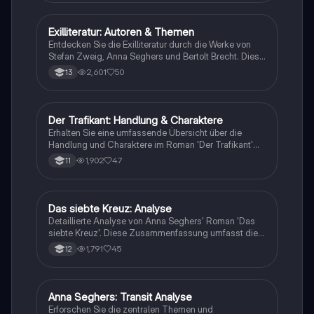
Belastungen des Krieges. Ideal für Schüler und
Studierende, die sich auf Prüfungen vorbereiten oder
die Themen des Buches vertiefen möchten.
Exilliteratur: Autoren & Themen
Deutsch
Entdecken Sie die Exilliteratur durch die Werke von
Stefan Zweig, Anna Seghers und Bertolt Brecht. Diese
Zusammenfassung behandelt die zeitgeschichtliche
2,601
50
13
Einordnung, zentrale Themen wie Heimatverlust und
Widerstand gegen den Nationalsozialismus sowie
lyrische Beispiele, die die Sehnsucht nach der Heimat
verdeutlichen. Ideal für Deutsch LK 22/23.
Der Trafikant: Handlung & Charaktere
Deutsch
Erhalten Sie eine umfassende Übersicht über die
Handlung und Charaktere im Roman 'Der Trafikant'
von Robert Seethaler. Diese Zusammenfassung
1,902
47
11
beleuchtet die Schlüsselmomente im Leben von Franz
Huchel, seine Beziehung zu Otto Trsnjek und Anezka
sowie die politischen Umstände in Wien der 1930er
Jahre. Ideal für Schüler und Studierende, die sich auf
Das siebte Kreuz: Analyse
Deutsch
Prüfungen vorbereiten oder tiefere Einblicke in die
Detaillierte Analyse von Anna Seghers' Roman 'Das
Thematik des Romans gewinnen möchten.
siebte Kreuz'. Diese Zusammenfassung umfasst die
Biographie der Autorin, eine Inhaltsübersicht, die
1,791
45
12
epochale Einordnung, den zeitgeschichtlichen
Kontext, sowie Stilmittel und Interpretationsansätze.
Ideal für Studierende der Exilliteratur und der
deutschen Literatur des 20. Jahrhunderts.
Anna Seghers: Transit Analyse
Deutsch
Erforschen Sie die zentralen Themen und