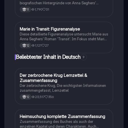
biografischen Hintergründe von Anna Seghers'
Roman 'Transit' (1944). Diese Zusammenfassung
1,790
31
11
bietet einen Überblick über die Exil- und
Fluchterfahrungen, die Rolle des Faschismus, sowie
die Charaktere und Erzähltechniken. Ideal für
Studierende der Exilliteratur und des Widerstands
Marie in Transit: Figurenanalyse
Deutsch
gegen den Nationalsozialismus.
Diese detaillierte Figurenanalyse untersucht Marie aus
Anna Seghers' Roman 'Transit'. Im Fokus steht Maries
Unfähigkeit, echte Liebe zu empfinden, und ihre
1,121
27
12
komplexen Beziehungen zu den männlichen
Protagonisten. Die Analyse beleuchtet Maries
Beliebtester Inhalt in Deutsch
9
dynamische Charakterentwicklung und die zentralen
Themen des Romans, einschließlich ihrer Suche nach
ihrem Ehemann und der Rolle der
zwischenmenschlichen Dynamik. Ideal für
Der zerbrochene Krug Lernzettel &
Deutsch
Studierende der Exilliteratur und
Zusammenfassung
Literaturwissenschaft.
Der zerbrochene Krug, Die wichtigsten Informationen
zusammengefasst, Lernzettel
23,517
356
12
Heimsuchung komplette Zusammenfassung
Deutsch
Zusammenfassung des Buches als auch der
einzelnen Kapitel und deren Charakteren. Auch