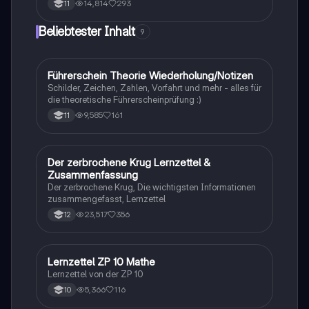
14,814
293
11
Beliebtester Inhalt
9
Führerschein Theorie Wiederholung/Notizen
Lerntipps
Schilder, Zeichen, Zahlen, Vorfahrt und mehr - alles für
die theoretische Führerscheinprüfung :)
9,585
161
11
Der zerbrochene Krug Lernzettel &
Deutsch
Zusammenfassung
Der zerbrochene Krug, Die wichtigsten Informationen
zusammengefasst, Lernzettel
23,517
356
12
Lernzettel ZP 10 Mathe
Mathe
Lernzettel von der ZP 10
5,366
116
10