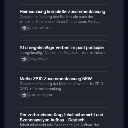
Heimsuchung komplette Zusammenfassung
Deutsch
Zusammenfassung des Buches als auch der
einzelnen Kapitel und deren Charakteren. Auch
tabellarisch. Im Unterricht ohne KI erstellt
5,825
119
12
1
10 unregelmäßige Verben im past participle
Englisch
unregelmäßige Verben aus Englisch - past participle
4,282
3
6
Mathe ZP10 Zusammenfassung NRW
Mathe
Zusammenfassung der Mathethemwn für die ZP10
NRW + Formelsammlung
10,199
518
10
Der zerbrochene Krug Inhaltsübersicht und
Deutsch
Szenenanalyse Aufbau - Deutsch
Q1/Q2/Abitur
Inhaltsübersicht und Szenenanalyse Aufbau “der