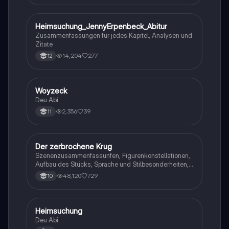
Heimsuchung_JennyErpenbeck_Abitur
Deutsch
Zusammenfassungen für jedes Kapitel, Analysen und
Zitate
14,204
277
12
Woyzeck
Deutsch
Deu Abi
2,356
39
11
Der zerbrochene Krug
Deutsch
Szenenzusammenfassunfen, Figurenkonstellationen,
Aufbau des Stücks, Sprache und Stilbesonderheiten,
Aussageabsicht, Thematik, Interpretation
48,120
729
10
Heimsuchung
Deutsch
Deu Abi