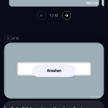
1
/
10
of
10
1
Ansehen