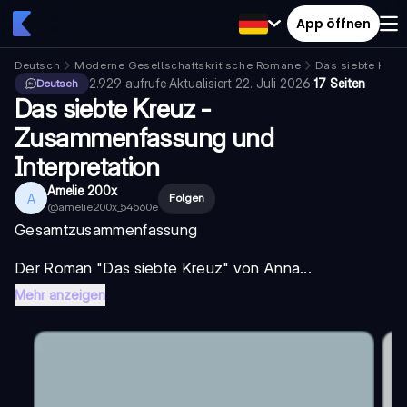
App öffnen
Deutsch
Moderne Gesellschaftskritische Romane
Das siebte Kreu
2.929
aufrufe
·
Aktualisiert
22. Juli 2026
·
17 Seiten
Deutsch
Das siebte Kreuz -
Zusammenfassung und
Interpretation
Amelie 200x
A
Folgen
@
amelie200x_54560e
Gesamtzusammenfassung
Der Roman "
Das siebte Kreuz
" von Anna...
Mehr anzeigen