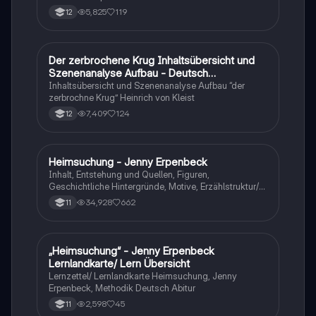
tabellarisch. Im Unterricht ohne KI erstellt
5,825
119
12
Der zerbrochene Krug Inhaltsübersicht und
Deutsch
Szenenanalyse Aufbau - Deutsch
Q1/Q2/Abitur
Inhaltsübersicht und Szenenanalyse Aufbau “der
zerbrochne Krug” Heinrich von Kleist
7,409
124
12
Heimsuchung - Jenny Erpenbeck
Deutsch
Inhalt, Entstehung und Quellen, Figuren,
Geschichtliche Hintergründe, Motive, Erzählstruktur/-
stil
34,928
662
11
„Heimsuchung“ - Jenny Erpenbeck
Deutsch
Lernlandkarte/ Lern Übersicht
Lernzettel/ Lernlandkarte Heimsuchung, Jenny
Erpenbeck, Methodik Deutsch Abitur
2,598
45
11