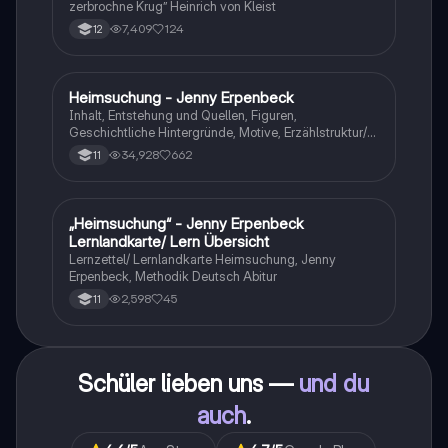
zerbrochne Krug” Heinrich von Kleist
7,409
124
12
Heimsuchung - Jenny Erpenbeck
Deutsch
Inhalt, Entstehung und Quellen, Figuren,
Geschichtliche Hintergründe, Motive, Erzählstruktur/-
stil
34,928
662
11
„Heimsuchung“ - Jenny Erpenbeck
Deutsch
Lernlandkarte/ Lern Übersicht
Lernzettel/ Lernlandkarte Heimsuchung, Jenny
Erpenbeck, Methodik Deutsch Abitur
2,598
45
11
Schüler lieben uns —
und du
auch
.