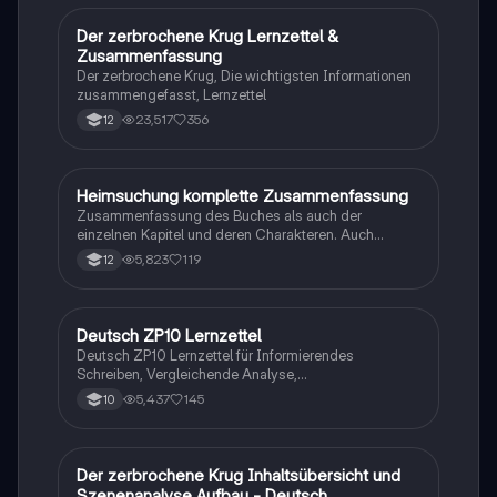
Hawking und Bill Gates. Die Autorin verwendet
rhetorische Fragen und Ellipsen, um ihre Skepsis zu
Der zerbrochene Krug Lernzettel &
Deutsch
verdeutlichen und regt zum Nachdenken über die
Zusammenfassung
ethischen Implikationen der Technologie an. Ideal für
Der zerbrochene Krug, Die wichtigsten Informationen
Studierende der Technologieethik und
zusammengefasst, Lernzettel
Zukunftsforschung.
23,517
356
12
Heimsuchung komplette Zusammenfassung
Deutsch
Zusammenfassung des Buches als auch der
einzelnen Kapitel und deren Charakteren. Auch
tabellarisch. Im Unterricht ohne KI erstellt
5,823
119
12
Deutsch ZP10 Lernzettel
Deutsch
Deutsch ZP10 Lernzettel für Informierendes
Schreiben, Vergleichende Analyse,
Sachtexte/Roman/Gedicht..
5,437
145
10
Der zerbrochene Krug Inhaltsübersicht und
Deutsch
Szenenanalyse Aufbau - Deutsch