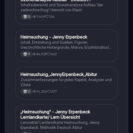
Q1/Q2/Abitur
Inhaltsübersicht und Szenenanalyse Aufbau “der
zerbrochne Krug” Heinrich von Kleist
7,409
124
12
Heimsuchung - Jenny Erpenbeck
Deutsch
Inhalt, Entstehung und Quellen, Figuren,
Geschichtliche Hintergründe, Motive, Erzählstruktur/-
stil
34,925
662
11
Heimsuchung_JennyErpenbeck_Abitur
Deutsch
Zusammenfassungen für jedes Kapitel, Analysen und
Zitate
14,204
277
12
„Heimsuchung“ - Jenny Erpenbeck
Deutsch
Lernlandkarte/ Lern Übersicht
Lernzettel/ Lernlandkarte Heimsuchung, Jenny
Erpenbeck, Methodik Deutsch Abitur