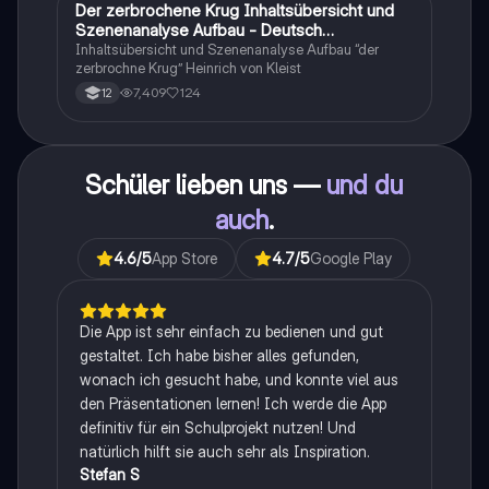
Der zerbrochene Krug Inhaltsübersicht und
Deutsch
Szenenanalyse Aufbau - Deutsch
Q1/Q2/Abitur
Inhaltsübersicht und Szenenanalyse Aufbau “der
zerbrochne Krug” Heinrich von Kleist
7,409
124
12
Schüler lieben uns —
und du
auch
.
4.6
/5
App Store
4.7
/5
Google Play
Die App ist sehr einfach zu bedienen und gut
gestaltet. Ich habe bisher alles gefunden,
wonach ich gesucht habe, und konnte viel aus
den Präsentationen lernen! Ich werde die App
definitiv für ein Schulprojekt nutzen! Und
natürlich hilft sie auch sehr als Inspiration.
Stefan S