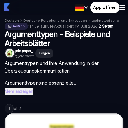
App öffnen
Deutsch
Deutsche Forschung und Innovation
technologische kon
11.439
aufrufe
·
Aktualisiert
19. Juli 2026
·
2 Seiten
Deutsch
Argumenttypen - Beispiele und
Arbeitsblätter
jole.paper_
Folgen
@
jole.paper_
Argumenttypen und ihre Anwendung in der
Überzeugungskommunikation
Argumenttypen
sind essenzielle...
Mehr anzeigen
of
2
1