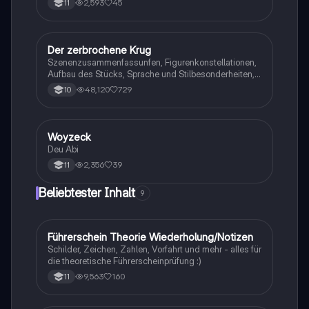
2,593
45
11
Der zerbrochene Krug
Deutsch
Szenenzusammenfassunfen, Figurenkonstellationen,
Aufbau des Stücks, Sprache und Stilbesonderheiten,
Aussageabsicht, Thematik, Interpretation
48,120
729
10
Woyzeck
Deutsch
Deu Abi
2,356
39
11
Beliebtester Inhalt
9
Führerschein Theorie Wiederholung/Notizen
Lerntipps
Schilder, Zeichen, Zahlen, Vorfahrt und mehr - alles für
die theoretische Führerscheinprüfung :)
9,563
160
11