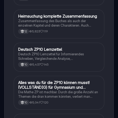
Heimsuchung komplette Zusammenfassung
Deutsch
Zusammenfassung des Buches als auch der
einzelnen Kapitel und deren Charakteren. Auch
tabellarisch. Im Unterricht ohne KI erstellt
5,823
119
12
Deutsch ZP10 Lernzettel
Deutsch
Deutsch ZP10 Lernzettel für Informierendes
Schreiben, Vergleichende Analyse,
Sachtexte/Roman/Gedicht..
5,437
145
10
Alles was du für die ZP10 können musst!
Mathe
(VOLLSTÄNDIG) für Gymnasium und
Realschule
Die Mathe ZP ist machbar. Durch die große Anzahl an
Themen die dran kommen könnten, verliert man
schnell den Überblick. Also habe ich von den kleinsten
5,041
120
10
Themen bis hin zu den größten alles
zusammengefasst <3.