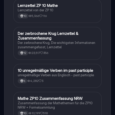
Lernzettel ZP 10 Mathe
Mathe
Lernzettel von der ZP 10
5,366
116
10
Der zerbrochene Krug Lernzettel &
Deutsch
Zusammenfassung
Der zerbrochene Krug, Die wichtigsten Informationen
zusammengefasst, Lernzettel
23,517
356
12
1
10 unregelmäßige Verben im past participle
Englisch
unregelmäßige Verben aus Englisch - past participle
4,282
3
6
Mathe ZP10 Zusammenfassung NRW
Mathe
Zusammenfassung der Mathethemwn für die ZP10
NRW + Formelsammlung
10,199
518
10