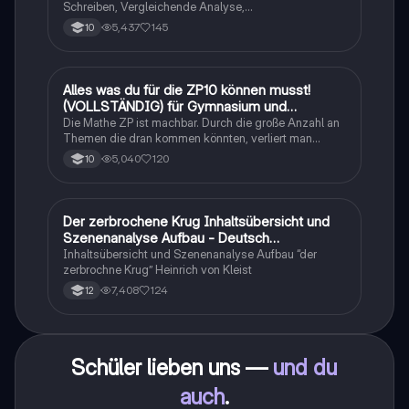
Schreiben, Vergleichende Analyse,
Sachtexte/Roman/Gedicht..
5,437
145
10
Alles was du für die ZP10 können musst!
Mathe
(VOLLSTÄNDIG) für Gymnasium und
Realschule
Die Mathe ZP ist machbar. Durch die große Anzahl an
Themen die dran kommen könnten, verliert man
schnell den Überblick. Also habe ich von den kleinsten
5,040
120
10
Themen bis hin zu den größten alles
zusammengefasst <3.
Der zerbrochene Krug Inhaltsübersicht und
Deutsch
Szenenanalyse Aufbau - Deutsch
Q1/Q2/Abitur
Inhaltsübersicht und Szenenanalyse Aufbau “der
zerbrochne Krug” Heinrich von Kleist
7,408
124
12
Schüler lieben uns —
und du
auch
.