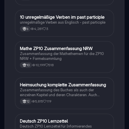
1
10 unregelmäßige Verben im past participle
Englisch
unregelmäßige Verben aus Englisch - past participle
4,281
3
6
Mathe ZP10 Zusammenfassung NRW
Mathe
Zusammenfassung der Mathethemwn für die ZP10
NRW + Formelsammlung
10,199
518
10
Heimsuchung komplette Zusammenfassung
Deutsch
Zusammenfassung des Buches als auch der
einzelnen Kapitel und deren Charakteren. Auch
tabellarisch. Im Unterricht ohne KI erstellt
5,815
119
12
Deutsch ZP10 Lernzettel
Deutsch
Deutsch ZP10 Lernzettel für Informierendes