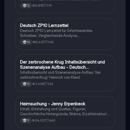
tabellarisch. Im Unterricht ohne KI erstellt
5,815
119
12
Deutsch ZP10 Lernzettel
Deutsch
Deutsch ZP10 Lernzettel für Informierendes
Schreiben, Vergleichende Analyse,
Sachtexte/Roman/Gedicht..
5,437
145
10
Der zerbrochene Krug Inhaltsübersicht und
Deutsch
Szenenanalyse Aufbau - Deutsch
Q1/Q2/Abitur
Inhaltsübersicht und Szenenanalyse Aufbau “der
zerbrochne Krug” Heinrich von Kleist
7,408
124
12
Heimsuchung - Jenny Erpenbeck
Deutsch
Inhalt, Entstehung und Quellen, Figuren,
Geschichtliche Hintergründe, Motive, Erzählstruktur/-
stil
34,921
660
11