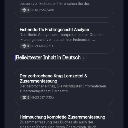
Joseph von Eichendorff. Erforschen Sie die
romantischen Elemente, das Metrum, die stilistischen
16,256
450
11
Mittel und deren Funktionen. Ideal für die Vorbereitung
auf Klausuren in Deutsch. Erhalten Sie Einblicke in die
Naturdarstellung und die emotionale Tiefe des
lyrischen Ichs.
Eichendorffs Frühlingsnacht Analyse
Deutsch
Detaillierte Analyse und Interpretation des Gedichts
'Frühlingsnacht' von Joseph von Eichendorff.
Erforschen Sie die romantischen Motive, die Struktur
21,483
711
11
und die emotionalen Nuancen des lyrischen Ichs in
dieser Liebeslyrik. Ideal für Klausurvorbereitung und
Beliebtester Inhalt in Deutsch
9
tiefere Einblicke in die romantische Dichtung.
Der zerbrochene Krug Lernzettel &
Deutsch
Zusammenfassung
Der zerbrochene Krug, Die wichtigsten Informationen
zusammengefasst, Lernzettel
23,517
356
12
Heimsuchung komplette Zusammenfassung
Deutsch
Zusammenfassung des Buches als auch der
einzelnen Kapitel und deren Charakteren. Auch