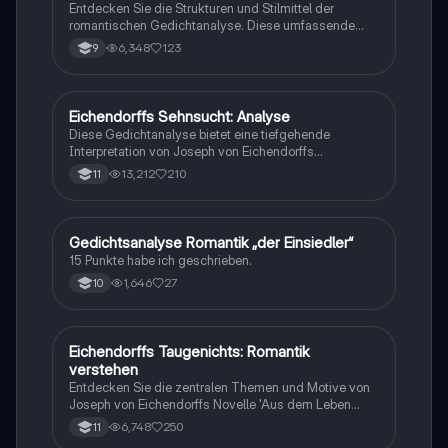
Entdecken Sie die Strukturen und Stilmittel der
romantischen Gedichtanalyse. Diese umfassende
Analyse behandelt die Merkmale der Romantik, die
6,348
123
9
verschiedenen Reimformen und die Bedeutung des
lyrischen Ichs. Ideal für Studierende der deutschen
Literatur, die sich mit Gedichten von Joseph von
Eichendorff und anderen romantischen Dichtern
Eichendorffs Sehnsucht: Analyse
Deutsch
auseinandersetzen möchten.
Diese Gedichtanalyse bietet eine tiefgehende
Interpretation von Joseph von Eichendorffs
'Sehnsucht'. Entdecken Sie die zentralen Themen wie
13,212
210
11
Sehnsucht, Natur und Abenteuerlust, sowie die
poetischen Mittel, die das lyrische Ich prägen. Ideal
für Schüler der Q1, die sich mit der emotionalen Tiefe
und Struktur des Gedichts auseinandersetzen
Gedichtsanalyse Romantik „der Einsiedler“
Deutsch
möchten.
15 Punkte habe ich geschrieben.
1,646
27
10
Eichendorffs Taugenichts: Romantik
Deutsch
verstehen
Entdecken Sie die zentralen Themen und Motive von
Joseph von Eichendorffs Novelle 'Aus dem Leben
eines Taugenichts'. Diese Analyse bietet einen
6,748
250
11
Überblick über die Epoche der Romantik, die