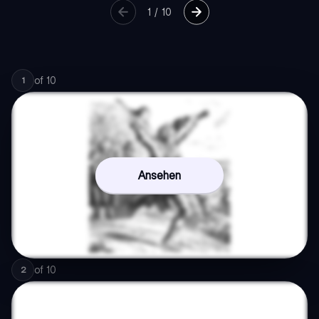
1
/
10
of
10
1
Ansehen
of
10
2