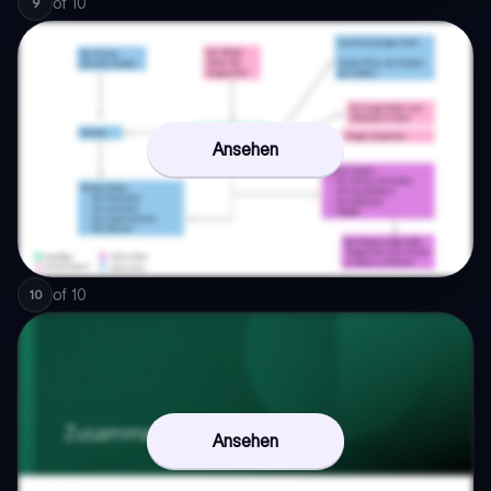
of
10
9
Ansehen
of
10
10
Ansehen