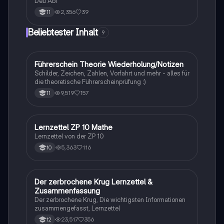
Deu Abi
2,356
39
11
Beliebtester Inhalt
9
F
Führerschein Theorie Wiederholung/Notizen
Lerntipps
Schilder, Zeichen, Zahlen, Vorfahrt und mehr - alles für
die theoretische Führerscheinprüfung :)
9,519
157
11
Lernzettel ZP 10 Mathe
Mathe
Lernzettel von der ZP 10
5,363
116
10
Der zerbrochene Krug Lernzettel &
Deutsch
Zusammenfassung
Der zerbrochene Krug, Die wichtigsten Informationen
zusammengefasst, Lernzettel
23,517
356
12