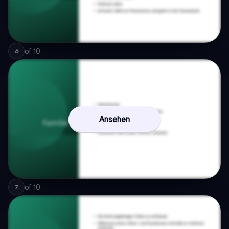
of
10
6
Ansehen
of
10
7