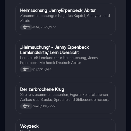
Heimsuchung_JennyErpenbeck_Abitur
Deutsch
Zusammenfassungen für jedes Kapitel, Analysen und
Zitate
14,202
277
12
„Heimsuchung“ - Jenny Erpenbeck
Deutsch
Lernlandkarte/ Lern Übersicht
Lernzettel/ Lernlandkarte Heimsuchung, Jenny
Erpenbeck, Methodik Deutsch Abitur
2,591
44
11
Der zerbrochene Krug
Deutsch
Szenenzusammenfassunfen, Figurenkonstellationen,
Aufbau des Stücks, Sprache und Stilbesonderheiten,
Aussageabsicht, Thematik, Interpretation
48,119
729
10
Woyzeck
Deutsch