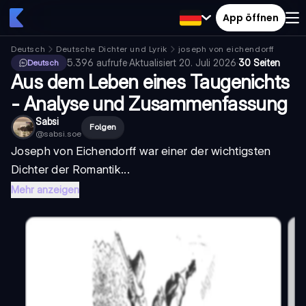
App öffnen
Deutsch
Deutsche Dichter und Lyrik
joseph von eichendorff
5.396
aufrufe
·
Aktualisiert
20. Juli 2026
·
30 Seiten
Deutsch
Aus dem Leben eines Taugenichts
- Analyse und Zusammenfassung
Sabsi
Folgen
@
sabsi.soe
Joseph von Eichendorff
war einer der wichtigsten
Dichter der
Romantik...
Mehr anzeigen