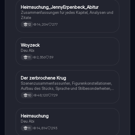
Heimsuchung_JennyErpenbeck_Abitur
Deutsch
Zusammenfassungen für jedes Kapitel, Analysen und
Zitate
14,204
277
12
Woyzeck
Deutsch
Deu Abi
2,356
39
11
Der zerbrochene Krug
Deutsch
Szenenzusammenfassunfen, Figurenkonstellationen,
Aufbau des Stücks, Sprache und Stilbesonderheiten,
Aussageabsicht, Thematik, Interpretation
48,120
729
10
Heimsuchung
Deutsch
Deu Abi
14,814
293
11