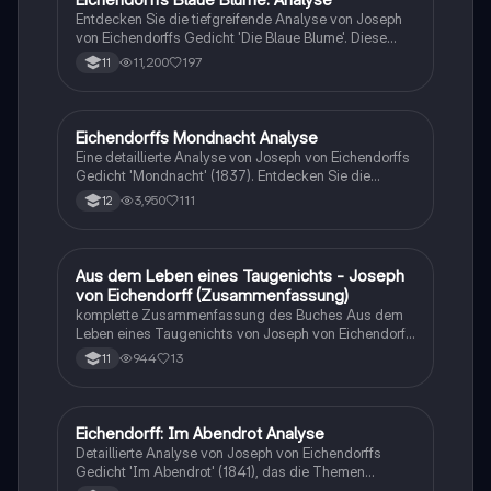
möchten.
Entdecken Sie die tiefgreifende Analyse von Joseph
von Eichendorffs Gedicht 'Die Blaue Blume'. Diese
Studie umfasst die Untersuchung von Metrum,
11,200
197
11
Reimschema und romantischen Motiven sowie die
thematische Ergründung der Sehnsucht (Sehnsucht)
in der Romantik. Ideal für Studierende der
Literaturwissenschaft, die ein besseres Verständnis
Eichendorffs Mondnacht Analyse
Deutsch
der romantischen Lyrik und ihrer Symbole erlangen
Eine detaillierte Analyse von Joseph von Eichendorffs
möchten.
Gedicht 'Mondnacht' (1837). Entdecken Sie die
romantischen Motive, die Form und Struktur des
3,950
111
12
Gedichts sowie die tiefen Themen von Sehnsucht und
Naturverbundenheit. Ideal für Schüler und
Studierende der Lyrik und Romantik.
Aus dem Leben eines Taugenichts - Joseph
Deutsch
von Eichendorff (Zusammenfassung)
komplette Zusammenfassung des Buches Aus dem
Leben eines Taugenichts von Joseph von Eichendorff
inklusive: - Übersicht - Handlung - Aufbau -
944
13
11
Charakterisierungen - Stil - Kontext - Motive -
Interpretation
Eichendorff: Im Abendrot Analyse
Deutsch
Detaillierte Analyse von Joseph von Eichendorffs
Gedicht 'Im Abendrot' (1841), das die Themen
Lebensende, Ruhe und den Übergang zum Tod