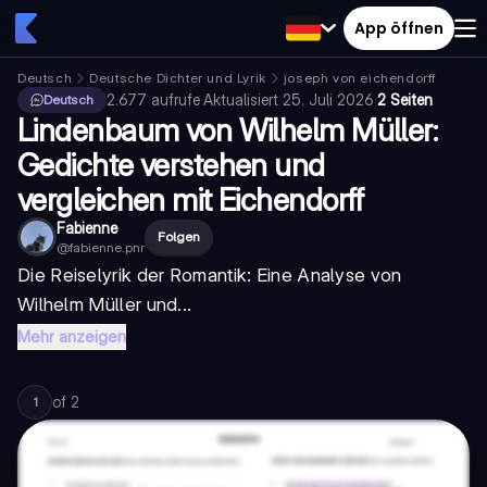
App öffnen
Deutsch
Deutsche Dichter und Lyrik
joseph von eichendorff
2.677
aufrufe
·
Aktualisiert
25. Juli 2026
·
2 Seiten
Deutsch
Lindenbaum von Wilhelm Müller:
Gedichte verstehen und
vergleichen mit Eichendorff
Fabienne
Folgen
@
fabienne.pnr
Die Reiselyrik der Romantik: Eine Analyse von
Wilhelm Müller und...
Mehr anzeigen
of
2
1