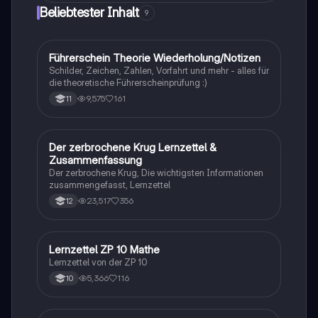
Beliebtester Inhalt
9
Führerschein Theorie Wiederholung/Notizen
Lerntipps
Schilder, Zeichen, Zahlen, Vorfahrt und mehr - alles für
die theoretische Führerscheinprüfung :)
9,575
161
11
Der zerbrochene Krug Lernzettel &
Deutsch
Zusammenfassung
Der zerbrochene Krug, Die wichtigsten Informationen
zusammengefasst, Lernzettel
23,517
356
12
Lernzettel ZP 10 Mathe
Mathe
Lernzettel von der ZP 10
5,366
116
10