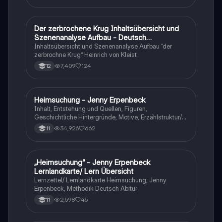
Der zerbrochene Krug Inhaltsübersicht und
Deutsch
Szenenanalyse Aufbau - Deutsch
Q1/Q2/Abitur
Inhaltsübersicht und Szenenanalyse Aufbau “der
zerbrochne Krug” Heinrich von Kleist
7,409
124
12
Heimsuchung - Jenny Erpenbeck
Deutsch
Inhalt, Entstehung und Quellen, Figuren,
Geschichtliche Hintergründe, Motive, Erzählstruktur/-
stil
34,926
662
11
„Heimsuchung“ - Jenny Erpenbeck
Deutsch
Lernlandkarte/ Lern Übersicht
Lernzettel/ Lernlandkarte Heimsuchung, Jenny
Erpenbeck, Methodik Deutsch Abitur
2,598
45
11