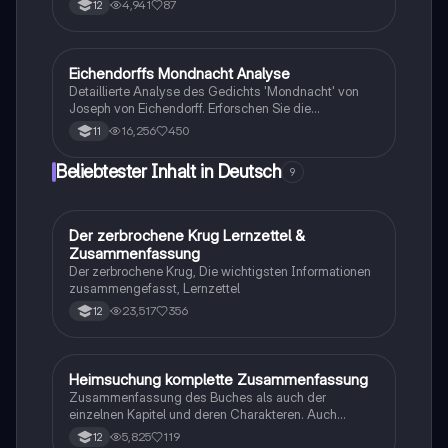
4,941
87
12
behandelt. Diese Interpretation umfasst formale
Merkmale, zentrale Motive und die romantische
Symbolik, die das Gedicht prägen. Ideal für Schüler
der 12. Klasse im Fach Deutsch, die sich auf
Eichendorffs Mondnacht Analyse
Deutsch
Klausuren vorbereiten möchten.
Detaillierte Analyse des Gedichts 'Mondnacht' von
Joseph von Eichendorff. Erforschen Sie die
romantischen Elemente, das Metrum, die stilistischen
16,256
450
11
Mittel und deren Funktionen. Ideal für die Vorbereitung
auf Klausuren in Deutsch. Erhalten Sie Einblicke in die
Beliebtester Inhalt in Deutsch
9
Naturdarstellung und die emotionale Tiefe des
lyrischen Ichs.
Der zerbrochene Krug Lernzettel &
Deutsch
Zusammenfassung
Der zerbrochene Krug, Die wichtigsten Informationen
zusammengefasst, Lernzettel
23,517
356
12
Heimsuchung komplette Zusammenfassung
Deutsch
Zusammenfassung des Buches als auch der
einzelnen Kapitel und deren Charakteren. Auch
tabellarisch. Im Unterricht ohne KI erstellt
5,825
119
12