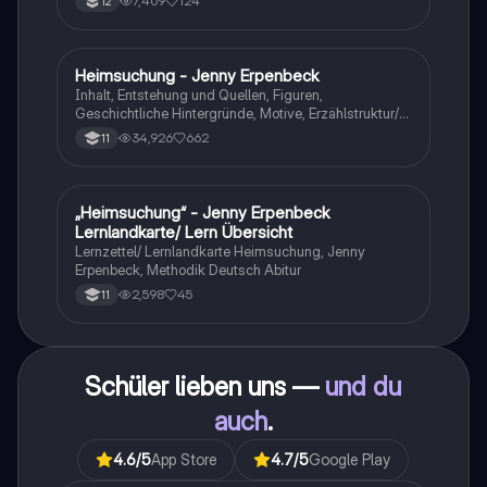
7,409
124
12
Heimsuchung - Jenny Erpenbeck
Deutsch
Inhalt, Entstehung und Quellen, Figuren,
Geschichtliche Hintergründe, Motive, Erzählstruktur/-
stil
34,926
662
11
„Heimsuchung“ - Jenny Erpenbeck
Deutsch
Lernlandkarte/ Lern Übersicht
Lernzettel/ Lernlandkarte Heimsuchung, Jenny
Erpenbeck, Methodik Deutsch Abitur
2,598
45
11
Schüler lieben uns —
und du
auch
.
4.6
/5
App Store
4.7
/5
Google Play