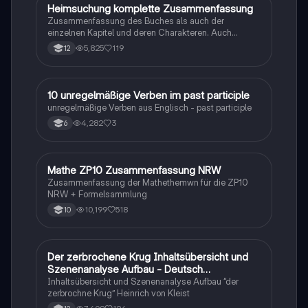
Heimsuchung komplette Zusammenfassung
Deutsch
Zusammenfassung des Buches als auch der
einzelnen Kapitel und deren Charakteren. Auch
tabellarisch. Im Unterricht ohne KI erstellt
5,825
119
12
1
10 unregelmäßige Verben im past participle
Englisch
unregelmäßige Verben aus Englisch - past participle
4,282
3
6
Mathe ZP10 Zusammenfassung NRW
Mathe
Zusammenfassung der Mathethemwn für die ZP10
NRW + Formelsammlung
10,199
518
10
Der zerbrochene Krug Inhaltsübersicht und
Deutsch
Szenenanalyse Aufbau - Deutsch
Q1/Q2/Abitur
Inhaltsübersicht und Szenenanalyse Aufbau “der
zerbrochne Krug” Heinrich von Kleist