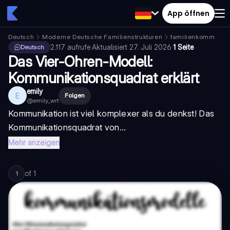
App öffnen
Deutsch
Moderne Deutsche Familienstrukturen
familienkommunika
2.117
aufrufe
·
Aktualisiert
27. Juli 2026
·
1 Seite
Deutsch
Das Vier-Ohren-Modell:
Kommunikationsquadrat erklärt
emily
E
Folgen
@
emily_wrt
Kommunikation ist viel komplexer als du denkst! Das
Kommunikationsquadrat von...
Mehr anzeigen
of
1
1