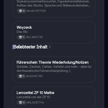
Szenenzusammenfassunfen, Figurenkonstellationen,
Aufbau des Stücks, Sprache und Stilbesonderheiten,
Aussageabsicht, Thematik, Interpretation
48,119
729
10
Woyzeck
Deutsch
Deu Abi
2,356
39
11
Beliebtester Inhalt
9
F
Führerschein Theorie Wiederholung/Notizen
Lerntipps
Schilder, Zeichen, Zahlen, Vorfahrt und mehr - alles für
die theoretische Führerscheinprüfung :)
9,519
157
11
Lernzettel ZP 10 Mathe
Mathe
Lernzettel von der ZP 10
5,363
116
10