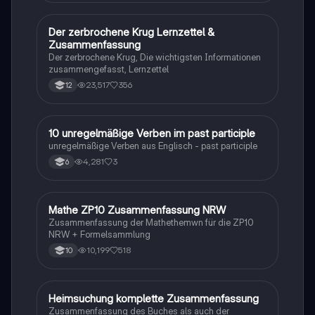
Der zerbrochene Krug Lernzettel &
Deutsch
Zusammenfassung
Der zerbrochene Krug, Die wichtigsten Informationen
zusammengefasst, Lernzettel
23,517
356
12
1
10 unregelmäßige Verben im past participle
Englisch
unregelmäßige Verben aus Englisch - past participle
4,281
3
6
Mathe ZP10 Zusammenfassung NRW
Mathe
Zusammenfassung der Mathethemwn für die ZP10
NRW + Formelsammlung
10,199
518
10
Heimsuchung komplette Zusammenfassung
Deutsch
Zusammenfassung des Buches als auch der