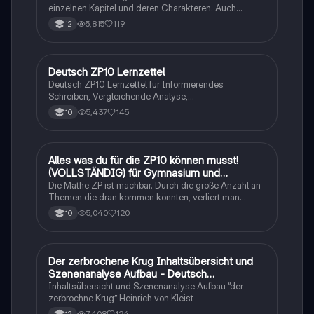
einzelnen Kapitel und deren Charakteren. Auch
tabellarisch. Im Unterricht ohne KI erstellt
5,815
119
12
Deutsch ZP10 Lernzettel
Deutsch
Deutsch ZP10 Lernzettel für Informierendes
Schreiben, Vergleichende Analyse,
Sachtexte/Roman/Gedicht..
5,437
145
10
Alles was du für die ZP10 können musst!
Mathe
(VOLLSTÄNDIG) für Gymnasium und
Realschule
Die Mathe ZP ist machbar. Durch die große Anzahl an
Themen die dran kommen könnten, verliert man
schnell den Überblick. Also habe ich von den kleinsten
5,040
120
10
Themen bis hin zu den größten alles
zusammengefasst <3.
Der zerbrochene Krug Inhaltsübersicht und
Deutsch
Szenenanalyse Aufbau - Deutsch
Q1/Q2/Abitur
Inhaltsübersicht und Szenenanalyse Aufbau “der
zerbrochne Krug” Heinrich von Kleist
7,408
124