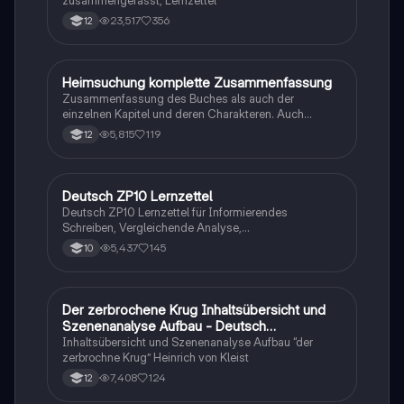
zusammengefasst, Lernzettel
23,517
356
12
Heimsuchung komplette Zusammenfassung
Deutsch
Zusammenfassung des Buches als auch der
einzelnen Kapitel und deren Charakteren. Auch
tabellarisch. Im Unterricht ohne KI erstellt
5,815
119
12
Deutsch ZP10 Lernzettel
Deutsch
Deutsch ZP10 Lernzettel für Informierendes
Schreiben, Vergleichende Analyse,
Sachtexte/Roman/Gedicht..
5,437
145
10
Der zerbrochene Krug Inhaltsübersicht und
Deutsch
Szenenanalyse Aufbau - Deutsch
Q1/Q2/Abitur
Inhaltsübersicht und Szenenanalyse Aufbau “der
zerbrochne Krug” Heinrich von Kleist
7,408
124
12