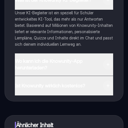
Unser KI-Begleiter ist ein speziell für Schüler
entwickeltes KI-Tool, das mehr als nur Antworten
bietet. Basierend auf Millionen von Knowunity-Inhalten
liefert er relevante Informationen, personalisierte
Lernpläne, Quizze und Inhalte direkt im Chat und passt
sich deinem individuellen Lernweg an.
Wo kann ich die Knowunity-App
herunterladen?
Du kannst die App im Google Play Store und im Apple
App Store herunterladen.
Ist Knowunity wirklich kostenlos?
Genau! Genieße kostenlosen Zugang zu Lerninhalten,
vernetze dich mit anderen Schülern und hol dir
sofortige Hilfe – alles direkt auf deinem Handy.
Ähnlicher Inhalt