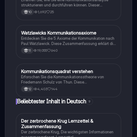
strukturieren und durchführen können. Dieser
Leitfaden behandelt den Aufbau einer Analyse, die
1,692
25
10
Anwendung des Kommunikationsquadrats nach
Schulz von Thun sowie die Axiome von Paul
Watzlawick. Ideal für Studierende, die ihre
Fähigkeiten in der Kommunikationsanalyse vertiefen
Watzlawicks Kommunikationsaxiome
Deutsch
möchten.
Entdecken Sie die 5 Axiome der Kommunikation nach
Paul Watzlawick. Diese Zusammenfassung erklärt die
Axiome, ihre Bedeutung und bietet anschauliche
19,055
640
11
Beispiele, um Missverständnisse und Konflikte in der
Kommunikation zu vermeiden. Ideal für Studierende
der Kommunikationswissenschaften.
Kommunikationsquadrat verstehen
Deutsch
Erforschen Sie die Kommunikationsstheorie von
Friedemann Schulz von Thun. Diese
Zusammenfassung erklärt die vier Seiten einer
4,403
144
12
Nachricht: Selbstkundgabe, Sachinhalt,
Beziehungshinweis und Appell, und illustriert die
Beliebtester Inhalt in Deutsch
9
Konzepte anhand eines praktischen Beispiels. Ideal
für Studierende der Kommunikationswissenschaften.
Der zerbrochene Krug Lernzettel &
Deutsch
Zusammenfassung
Der zerbrochene Krug, Die wichtigsten Informationen