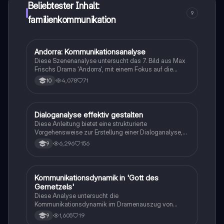
Beliebtester Inhalt:
9
familienkommunikation
Andorra: Kommunikationsanalyse
Deutsch
Diese Szenenanalyse untersucht das 7. Bild aus Max
Frischs Drama 'Andorra', mit einem Fokus auf die
Charaktereigenschaften Andris und das
4,078
71
10
kommunikative Verhalten zwischen Pater und Andri.
Die Analyse beleuchtet die Themen Identität,
Vorurteile und die Dynamik der Beziehung zwischen
den Figuren. Ideal für Schüler, die sich auf
Dialoganalyse effektiv gestalten
Deutsch
Klassenarbeiten im Fach Deutsch vorbereiten. Note: 1-
Diese Anleitung bietet eine strukturierte
Vorgehensweise zur Erstellung einer Dialoganalyse,
einschließlich wichtiger Formulierungshilfen. Erfahren
6,296
156
9
Sie, wie Sie Gesprächsverlauf, Beziehungen und
Emotionen analysieren und interpretieren können, um
die Funktion des Dialogs im Drama zu verstehen.
Ideal für Studierende der Literaturwissenschaft.
Kommunikationsdynamik in 'Gott des
Deutsch
Gemetzels'
Diese Analyse untersucht die
Kommunikationsdynamik im Dramenauszug von
Yasmina Rezas 'Gott des Gemetzels'. Der Fokus liegt
1,605
19
9
auf den Konflikten zwischen den Elternpaaren Annette,