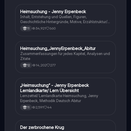
Heimsuchung - Jenny Erpenbeck
Deutsch
Inhalt, Entstehung und Quellen, Figuren,
Geschichtliche Hintergründe, Motive, Erzählstruktur/-
stil
34,921
660
11
Heimsuchung_JennyErpenbeck_Abitur
Deutsch
Zusammenfassungen für jedes Kapitel, Analysen und
Zitate
14,202
277
12
„Heimsuchung“ - Jenny Erpenbeck
Deutsch
Lernlandkarte/ Lern Übersicht
Lernzettel/ Lernlandkarte Heimsuchung, Jenny
Erpenbeck, Methodik Deutsch Abitur
2,591
44
11
Der zerbrochene Krug
Deutsch