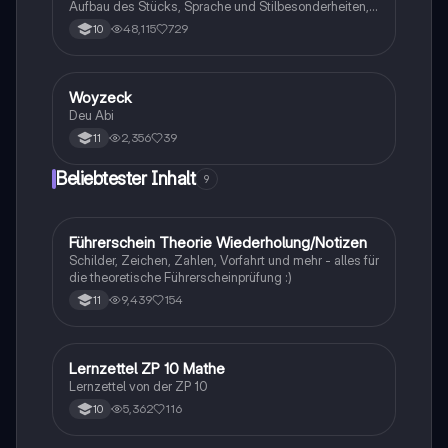
Aufbau des Stücks, Sprache und Stilbesonderheiten,
Aussageabsicht, Thematik, Interpretation
48,115
729
10
Woyzeck
Deutsch
Deu Abi
2,356
39
11
Beliebtester Inhalt
9
Führerschein Theorie Wiederholung/Notizen
Lerntipps
Schilder, Zeichen, Zahlen, Vorfahrt und mehr - alles für
die theoretische Führerscheinprüfung :)
9,439
154
11
Lernzettel ZP 10 Mathe
Mathe
Lernzettel von der ZP 10
5,362
116
10