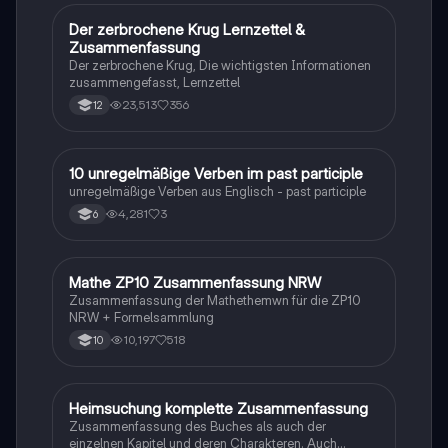
Der zerbrochene Krug Lernzettel &
Deutsch
Zusammenfassung
Der zerbrochene Krug, Die wichtigsten Informationen
zusammengefasst, Lernzettel
23,513
356
12
1
10 unregelmäßige Verben im past participle
Englisch
unregelmäßige Verben aus Englisch - past participle
4,281
3
6
Mathe ZP10 Zusammenfassung NRW
Mathe
Zusammenfassung der Mathethemwn für die ZP10
NRW + Formelsammlung
10,197
518
10
Heimsuchung komplette Zusammenfassung
Deutsch
Zusammenfassung des Buches als auch der
einzelnen Kapitel und deren Charakteren. Auch