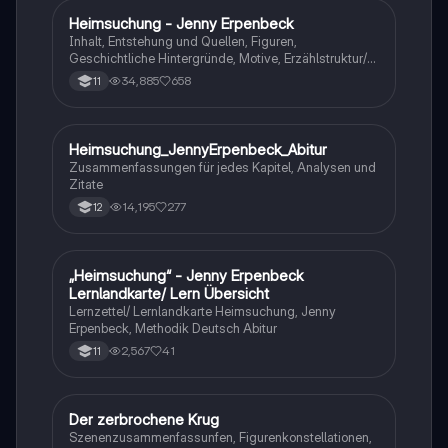
Heimsuchung - Jenny Erpenbeck
Deutsch
Inhalt, Entstehung und Quellen, Figuren,
Geschichtliche Hintergründe, Motive, Erzählstruktur/-
stil
34,885
658
11
Heimsuchung_JennyErpenbeck_Abitur
Deutsch
Zusammenfassungen für jedes Kapitel, Analysen und
Zitate
14,195
277
12
„Heimsuchung“ - Jenny Erpenbeck
Deutsch
Lernlandkarte/ Lern Übersicht
Lernzettel/ Lernlandkarte Heimsuchung, Jenny
Erpenbeck, Methodik Deutsch Abitur
2,567
41
11
Der zerbrochene Krug
Deutsch
Szenenzusammenfassunfen, Figurenkonstellationen,