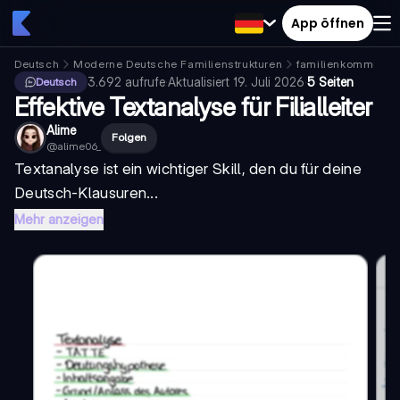
App öffnen
Deutsch
Moderne Deutsche Familienstrukturen
familienkommunika
3.692
aufrufe
·
Aktualisiert
19. Juli 2026
·
5 Seiten
Deutsch
Effektive Textanalyse für Filialleiter
Alime
Folgen
@
alime06_
Textanalyse ist ein wichtiger Skill, den du für deine
Deutsch-Klausuren...
Mehr anzeigen