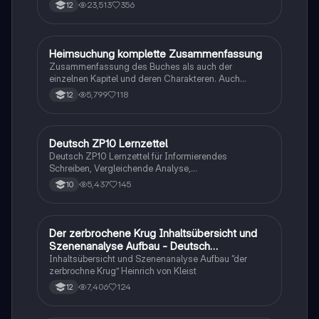
23,513
356
12
Heimsuchung komplette Zusammenfassung
Deutsch
Zusammenfassung des Buches als auch der
einzelnen Kapitel und deren Charakteren. Auch
tabellarisch. Im Unterricht ohne KI erstellt
5,799
118
12
Deutsch ZP10 Lernzettel
Deutsch
Deutsch ZP10 Lernzettel für Informierendes
Schreiben, Vergleichende Analyse,
Sachtexte/Roman/Gedicht..
5,437
145
10
Der zerbrochene Krug Inhaltsübersicht und
Deutsch
Szenenanalyse Aufbau - Deutsch
Q1/Q2/Abitur
Inhaltsübersicht und Szenenanalyse Aufbau “der
zerbrochne Krug” Heinrich von Kleist
7,406
124
12