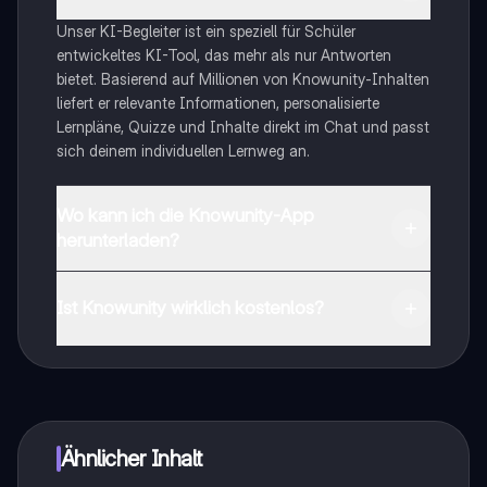
Unser KI-Begleiter ist ein speziell für Schüler
entwickeltes KI-Tool, das mehr als nur Antworten
bietet. Basierend auf Millionen von Knowunity-Inhalten
liefert er relevante Informationen, personalisierte
Lernpläne, Quizze und Inhalte direkt im Chat und passt
sich deinem individuellen Lernweg an.
Wo kann ich die Knowunity-App
herunterladen?
Du kannst die App im Google Play Store und im Apple
App Store herunterladen.
Ist Knowunity wirklich kostenlos?
Genau! Genieße kostenlosen Zugang zu Lerninhalten,
vernetze dich mit anderen Schülern und hol dir
sofortige Hilfe – alles direkt auf deinem Handy.
Ähnlicher Inhalt