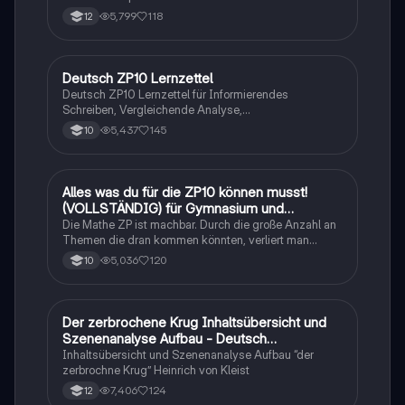
tabellarisch. Im Unterricht ohne KI erstellt
5,799
118
12
Deutsch ZP10 Lernzettel
Deutsch
Deutsch ZP10 Lernzettel für Informierendes
Schreiben, Vergleichende Analyse,
Sachtexte/Roman/Gedicht..
5,437
145
10
Alles was du für die ZP10 können musst!
Mathe
(VOLLSTÄNDIG) für Gymnasium und
Realschule
Die Mathe ZP ist machbar. Durch die große Anzahl an
Themen die dran kommen könnten, verliert man
schnell den Überblick. Also habe ich von den kleinsten
5,036
120
10
Themen bis hin zu den größten alles
zusammengefasst <3.
Der zerbrochene Krug Inhaltsübersicht und
Deutsch
Szenenanalyse Aufbau - Deutsch
Q1/Q2/Abitur
Inhaltsübersicht und Szenenanalyse Aufbau “der
zerbrochne Krug” Heinrich von Kleist
7,406
124
12