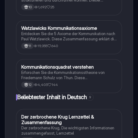
Leitfaden behandelt den Aufbau einer Analyse, die
1,692
25
10
Anwendung des Kommunikationsquadrats nach
Schulz von Thun sowie die Axiome von Paul
Watzlawick. Ideal für Studierende, die ihre
Fähigkeiten in der Kommunikationsanalyse vertiefen
Watzlawicks Kommunikationsaxiome
Deutsch
möchten.
Entdecken Sie die 5 Axiome der Kommunikation nach
Paul Watzlawick. Diese Zusammenfassung erklärt die
Axiome, ihre Bedeutung und bietet anschauliche
19,055
640
11
Beispiele, um Missverständnisse und Konflikte in der
Kommunikation zu vermeiden. Ideal für Studierende
der Kommunikationswissenschaften.
Kommunikationsquadrat verstehen
Deutsch
Erforschen Sie die Kommunikationsstheorie von
Friedemann Schulz von Thun. Diese
Zusammenfassung erklärt die vier Seiten einer
4,403
144
12
Nachricht: Selbstkundgabe, Sachinhalt,
Beziehungshinweis und Appell, und illustriert die
Beliebtester Inhalt in Deutsch
9
Konzepte anhand eines praktischen Beispiels. Ideal
für Studierende der Kommunikationswissenschaften.
Der zerbrochene Krug Lernzettel &
Deutsch
Zusammenfassung
Der zerbrochene Krug, Die wichtigsten Informationen
zusammengefasst, Lernzettel