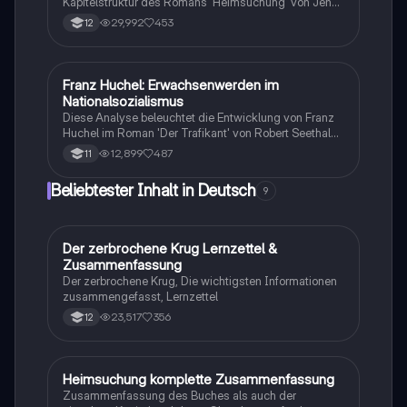
Kapitelstruktur des Romans 'Heimsuchung' von Jenny
Erpenbeck. Diese Übersicht bietet Einblicke in die
29,992
453
12
Beziehungen der Charaktere und deren historische
Kontexte im 20. Jahrhundert. Ideal für Studierende,
die sich mit der Analyse literarischer Werke
beschäftigen.
Franz Huchel: Erwachsenwerden im
Deutsch
Nationalsozialismus
Diese Analyse beleuchtet die Entwicklung von Franz
Huchel im Roman 'Der Trafikant' von Robert Seethaler.
Sie umfasst die Figurenkonstellation, die Rolle von
12,899
487
11
Anezka, die Bedeutung von Traumzetteln als
Kommunikationsmittel sowie den geschichtlichen
Beliebtester Inhalt in Deutsch
9
Hintergrund der Handlung in Wien 1937-1938. Zudem
werden zentrale Motive und Symbole des Romans
untersucht, um das Erwachsenwerden des
Protagonisten im Kontext der politischen
Der zerbrochene Krug Lernzettel &
Deutsch
Veränderungen zu verstehen.
Zusammenfassung
Der zerbrochene Krug, Die wichtigsten Informationen
zusammengefasst, Lernzettel
23,517
356
12
Heimsuchung komplette Zusammenfassung
Deutsch
Zusammenfassung des Buches als auch der