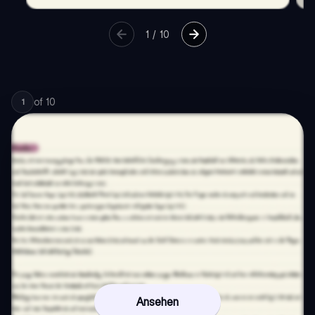
1
/
10
of
10
1
Ansehen