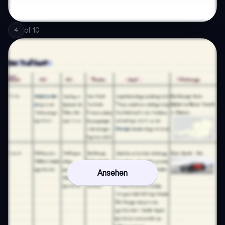
of
10
4
Ansehen