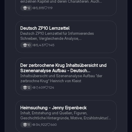
einzelnen Kapitel und deren Charakteren. Auch
tabellarisch. Im Unterricht ohne KI erstellt
5,815
119
12
Deutsch ZP10 Lernzettel
Deutsch
Deutsch ZP10 Lernzettel für Informierendes
Schreiben, Vergleichende Analyse,
Sachtexte/Roman/Gedicht..
5,437
145
10
Der zerbrochene Krug Inhaltsübersicht und
Deutsch
Szenenanalyse Aufbau - Deutsch
Q1/Q2/Abitur
Inhaltsübersicht und Szenenanalyse Aufbau “der
zerbrochne Krug” Heinrich von Kleist
7,409
124
12
Heimsuchung - Jenny Erpenbeck
Deutsch
Inhalt, Entstehung und Quellen, Figuren,
Geschichtliche Hintergründe, Motive, Erzählstruktur/-
stil
34,922
660
11