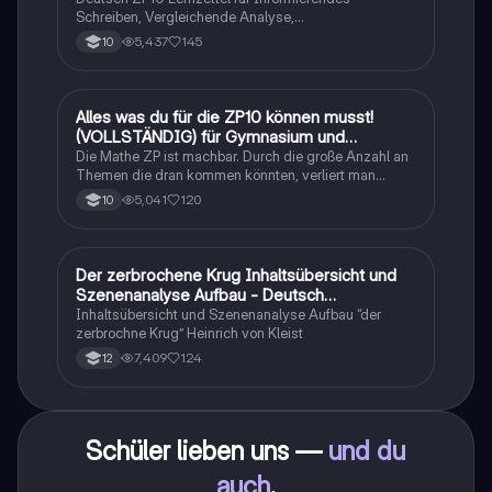
Schreiben, Vergleichende Analyse,
Sachtexte/Roman/Gedicht..
5,437
145
10
Alles was du für die ZP10 können musst!
Mathe
(VOLLSTÄNDIG) für Gymnasium und
Realschule
Die Mathe ZP ist machbar. Durch die große Anzahl an
Themen die dran kommen könnten, verliert man
schnell den Überblick. Also habe ich von den kleinsten
5,041
120
10
Themen bis hin zu den größten alles
zusammengefasst <3.
Der zerbrochene Krug Inhaltsübersicht und
Deutsch
Szenenanalyse Aufbau - Deutsch
Q1/Q2/Abitur
Inhaltsübersicht und Szenenanalyse Aufbau “der
zerbrochne Krug” Heinrich von Kleist
7,409
124
12
Schüler lieben uns —
und du
auch
.