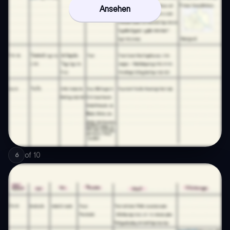
Ansehen
of
10
6