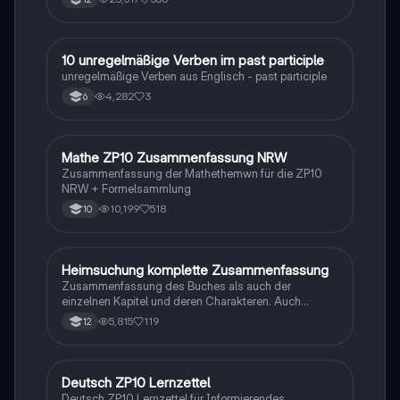
1
10 unregelmäßige Verben im past participle
Englisch
unregelmäßige Verben aus Englisch - past participle
4,282
3
6
Mathe ZP10 Zusammenfassung NRW
Mathe
Zusammenfassung der Mathethemwn für die ZP10
NRW + Formelsammlung
10,199
518
10
Heimsuchung komplette Zusammenfassung
Deutsch
Zusammenfassung des Buches als auch der
einzelnen Kapitel und deren Charakteren. Auch
tabellarisch. Im Unterricht ohne KI erstellt
5,815
119
12
Deutsch ZP10 Lernzettel
Deutsch
Deutsch ZP10 Lernzettel für Informierendes