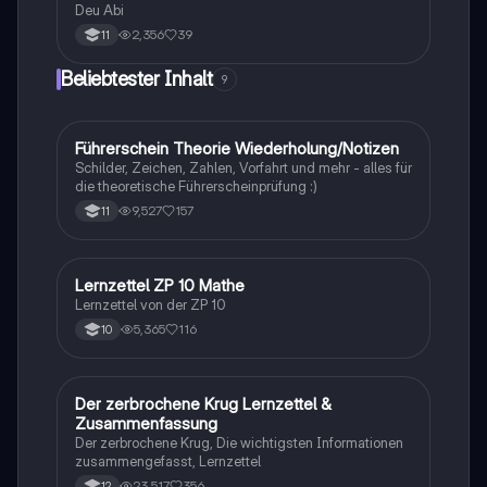
Deu Abi
2,356
39
11
Beliebtester Inhalt
9
Führerschein Theorie Wiederholung/Notizen
Lerntipps
Schilder, Zeichen, Zahlen, Vorfahrt und mehr - alles für
die theoretische Führerscheinprüfung :)
9,527
157
11
Lernzettel ZP 10 Mathe
Mathe
Lernzettel von der ZP 10
5,365
116
10
Der zerbrochene Krug Lernzettel &
Deutsch
Zusammenfassung
Der zerbrochene Krug, Die wichtigsten Informationen
zusammengefasst, Lernzettel
23,517
356
12