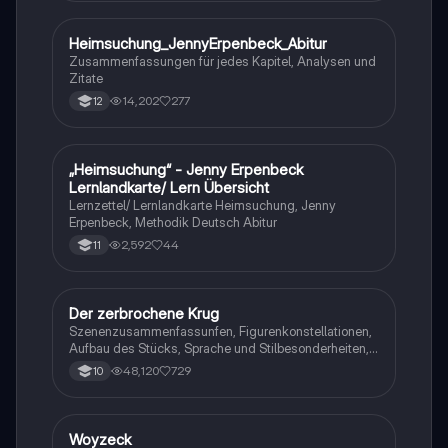
Heimsuchung_JennyErpenbeck_Abitur
Deutsch
Zusammenfassungen für jedes Kapitel, Analysen und
Zitate
14,202
277
12
„Heimsuchung“ - Jenny Erpenbeck
Deutsch
Lernlandkarte/ Lern Übersicht
Lernzettel/ Lernlandkarte Heimsuchung, Jenny
Erpenbeck, Methodik Deutsch Abitur
2,592
44
11
Der zerbrochene Krug
Deutsch
Szenenzusammenfassunfen, Figurenkonstellationen,
Aufbau des Stücks, Sprache und Stilbesonderheiten,
Aussageabsicht, Thematik, Interpretation
48,120
729
10
Woyzeck
Deutsch