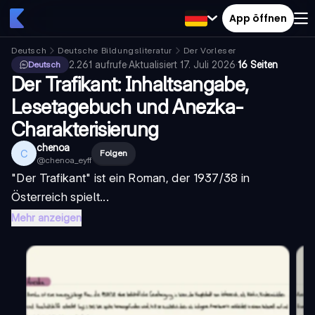
App öffnen
Deutsch
Deutsche Bildungsliteratur
Der Vorleser
2.261
aufrufe
·
Aktualisiert
17. Juli 2026
·
16 Seiten
Deutsch
Der Trafikant: Inhaltsangabe,
Lesetagebuch und Anezka-
Charakterisierung
chenoa
C
Folgen
@
chenoa_eyff
"Der Trafikant" ist ein Roman, der 1937/38 in
Österreich spielt...
Mehr anzeigen