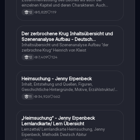
einzelnen Kapitel und deren Charakteren. Auch
tabellarisch. Im Unterricht ohne KI erstellt
5,825
119
12
Der zerbrochene Krug Inhaltsübersicht und
Deutsch
Szenenanalyse Aufbau - Deutsch
Q1/Q2/Abitur
Inhaltsübersicht und Szenenanalyse Aufbau “der
zerbrochne Krug” Heinrich von Kleist
7,409
124
12
Heimsuchung - Jenny Erpenbeck
Deutsch
Inhalt, Entstehung und Quellen, Figuren,
Geschichtliche Hintergründe, Motive, Erzählstruktur/-
stil
34,926
662
11
„Heimsuchung“ - Jenny Erpenbeck
Deutsch
Lernlandkarte/ Lern Übersicht
Lernzettel/ Lernlandkarte Heimsuchung, Jenny
Erpenbeck, Methodik Deutsch Abitur