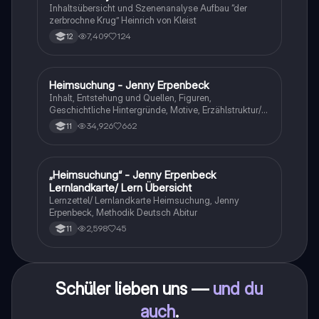
Q1/Q2/Abitur
Inhaltsübersicht und Szenenanalyse Aufbau “der
zerbrochne Krug” Heinrich von Kleist
7,409
124
12
Heimsuchung - Jenny Erpenbeck
Deutsch
Inhalt, Entstehung und Quellen, Figuren,
Geschichtliche Hintergründe, Motive, Erzählstruktur/-
stil
34,926
662
11
„Heimsuchung“ - Jenny Erpenbeck
Deutsch
Lernlandkarte/ Lern Übersicht
Lernzettel/ Lernlandkarte Heimsuchung, Jenny
Erpenbeck, Methodik Deutsch Abitur
2,598
45
11
Schüler lieben uns —
und du
auch
.