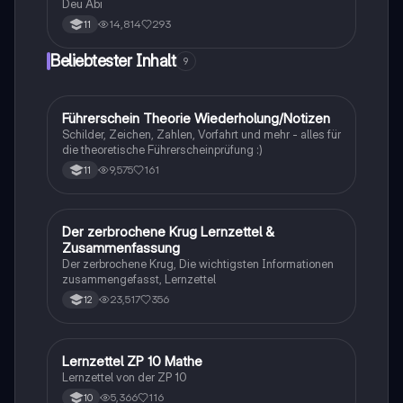
Deu Abi
14,814
293
11
Beliebtester Inhalt
9
Führerschein Theorie Wiederholung/Notizen
Lerntipps
Schilder, Zeichen, Zahlen, Vorfahrt und mehr - alles für
die theoretische Führerscheinprüfung :)
9,575
161
11
Der zerbrochene Krug Lernzettel &
Deutsch
Zusammenfassung
Der zerbrochene Krug, Die wichtigsten Informationen
zusammengefasst, Lernzettel
23,517
356
12
Lernzettel ZP 10 Mathe
Mathe
Lernzettel von der ZP 10
5,366
116
10