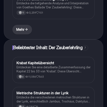
Entdecke die tiefgehende Analyse und Interpretation
von Goethes Ballade 'Der Zauberlehrling'. Diese
Zusammenfassung behandelt die Handlung, den
3,259
101
11
Aufbau, die verwendeten Stilmittel und die zentrale
Bedeutung des Werkes. Ideal für Schüler, die sich auf
Prüfungen vorbereiten oder ein besseres Verständnis
der Weimarer Klassik erlangen möchten.
Mehr
Beliebtester Inhalt: Der Zauberlehrling
7
Krabat Kapitelübersicht
Deutsch
Entdecken Sie eine detaillierte Zusammenfassung der
Kapitel 22 bis 33 von 'Krabat'. Diese Übersicht
behandelt Krabats Kampf gegen die schwarze Magie,
11,086
563
6
seine Freundschaft und die entscheidenden Momente
seiner Befreiung. Ideal für Schüler und
Literaturinteressierte, die die zentralen Themen und
Charakterentwicklungen verstehen möchten.
Metrische Strukturen in der Lyrik
Deutsch
Entdecke die verschiedenen metrischen Strukturen in
der Lyrik, einschließlich Jambus, Trochäus, Daktylus
und Anapäst. Diese Zusammenfassung bietet eine
730
5
11