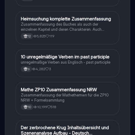
Heimsuchung komplette Zusammenfassung
Deutsch
Zusammenfassung des Buches als auch der
einzelnen Kapitel und deren Charakteren. Auch
tabellarisch. Im Unterricht ohne KI erstellt
5,825
119
12
1
10 unregelmäßige Verben im past participle
Englisch
unregelmäßige Verben aus Englisch - past participle
4,282
3
6
Mathe ZP10 Zusammenfassung NRW
Mathe
Zusammenfassung der Mathethemwn für die ZP10
NRW + Formelsammlung
10,199
518
10
Der zerbrochene Krug Inhaltsübersicht und
Deutsch
Szenenanalyse Aufbau - Deutsch