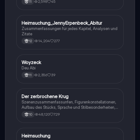
2,598
45
11
Heimsuchung_JennyErpenbeck_Abitur
Deutsch
Zusammenfassungen für jedes Kapitel, Analysen und
Zitate
14,204
277
12
Woyzeck
Deutsch
Deu Abi
2,356
39
11
Der zerbrochene Krug
Deutsch
Szenenzusammenfassunfen, Figurenkonstellationen,
Aufbau des Stücks, Sprache und Stilbesonderheiten,
Aussageabsicht, Thematik, Interpretation
48,120
729
10
Heimsuchung
Deutsch