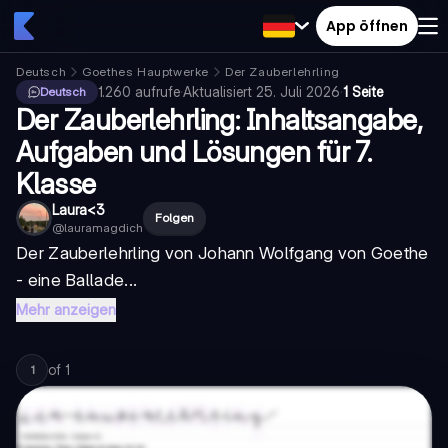
App öffnen
Deutsch
Goethes Hauptwerke
Der Zauberlehrling
1.260
aufrufe
·
Aktualisiert
25. Juli 2026
·
1 Seite
Deutsch
Der Zauberlehrling: Inhaltsangabe,
Aufgaben und Lösungen für 7.
Klasse
Laura<3
Folgen
@
lauramagdich
Der Zauberlehrling von Johann Wolfgang von Goethe
- eine
Ballade...
Mehr anzeigen
of
1
1