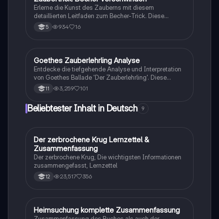
Erlerne die Kunst des Zauberns mit diesem
detaillierten Leitfaden zum Becher-Trick. Diese
Schritt-für-Schritt-Anleitung erklärt die benötigten
934
16
5
Materialien, die korrekte Reihenfolge der Handlungen
und gibt Tipps für einen gelungenen Auftritt. Ideal für
Schüler, die einen Zaubertrick verständlich
beschreiben und präsentieren möchten.
Goethes Zauberlehrling Analyse
Deutsch
Entdecke die tiefgehende Analyse und Interpretation
von Goethes Ballade 'Der Zauberlehrling'. Diese
Zusammenfassung behandelt die Handlung, den
3,259
101
11
Aufbau, die verwendeten Stilmittel und die zentrale
Bedeutung des Werkes. Ideal für Schüler, die sich auf
Beliebtester Inhalt in Deutsch
9
Prüfungen vorbereiten oder ein besseres Verständnis
der Weimarer Klassik erlangen möchten.
Der zerbrochene Krug Lernzettel &
Deutsch
Zusammenfassung
Der zerbrochene Krug, Die wichtigsten Informationen
zusammengefasst, Lernzettel
23,517
356
12
Heimsuchung komplette Zusammenfassung
Deutsch
Zusammenfassung des Buches als auch der