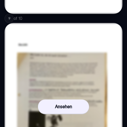
of
10
9
Ansehen