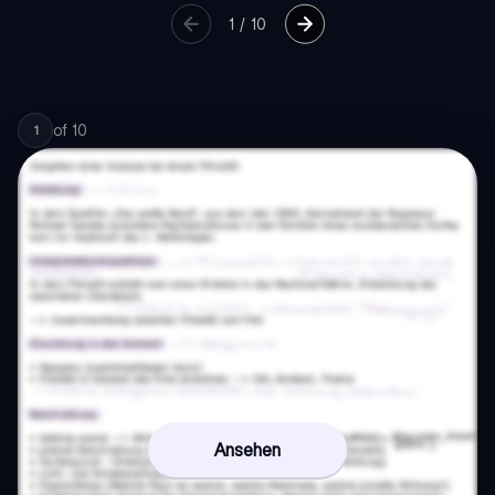
1
/
10
of
10
1
Ansehen