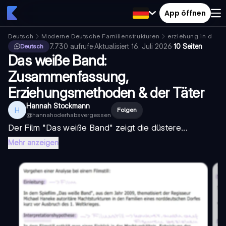
App öffnen
Deutsch
Moderne Deutsche Familienstrukturen
erziehung in deut
7.730
aufrufe
·
Aktualisiert
16. Juli 2026
·
10 Seiten
Deutsch
Das weiße Band:
Zusammenfassung,
Erziehungsmethoden & der Täter
Hannah Stockmann
H
Folgen
@
hannahoderhabsvergessen
Der Film "
Das weiße Band
" zeigt die düstere...
Mehr anzeigen