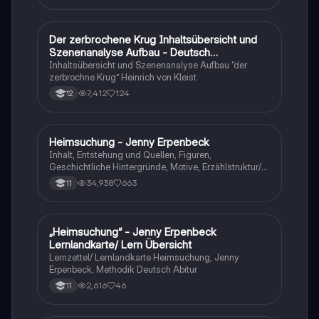
Der zerbrochene Krug Inhaltsübersicht und
Deutsch
Szenenanalyse Aufbau - Deutsch
Q1/Q2/Abitur
Inhaltsübersicht und Szenenanalyse Aufbau “der
zerbrochne Krug” Heinrich von Kleist
7,412
124
12
Heimsuchung - Jenny Erpenbeck
Deutsch
Inhalt, Entstehung und Quellen, Figuren,
Geschichtliche Hintergründe, Motive, Erzählstruktur/-
stil
34,938
663
11
„Heimsuchung“ - Jenny Erpenbeck
Deutsch
Lernlandkarte/ Lern Übersicht
Lernzettel/ Lernlandkarte Heimsuchung, Jenny
Erpenbeck, Methodik Deutsch Abitur
2,616
46
11