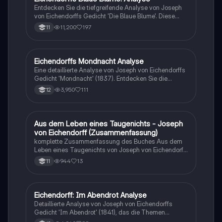
möchten.
Entdecken Sie die tiefgreifende Analyse von Joseph
von Eichendorffs Gedicht 'Die Blaue Blume'. Diese
Studie umfasst die Untersuchung von Metrum,
11,200
197
11
Reimschema und romantischen Motiven sowie die
thematische Ergründung der Sehnsucht (Sehnsucht)
in der Romantik. Ideal für Studierende der
Literaturwissenschaft, die ein besseres Verständnis
Eichendorffs Mondnacht Analyse
Deutsch
der romantischen Lyrik und ihrer Symbole erlangen
Eine detaillierte Analyse von Joseph von Eichendorffs
möchten.
Gedicht 'Mondnacht' (1837). Entdecken Sie die
romantischen Motive, die Form und Struktur des
3,950
111
12
Gedichts sowie die tiefen Themen von Sehnsucht und
Naturverbundenheit. Ideal für Schüler und
Studierende der Lyrik und Romantik.
Aus dem Leben eines Taugenichts - Joseph
Deutsch
von Eichendorff (Zusammenfassung)
komplette Zusammenfassung des Buches Aus dem
Leben eines Taugenichts von Joseph von Eichendorff
inklusive: - Übersicht - Handlung - Aufbau -
944
13
11
Charakterisierungen - Stil - Kontext - Motive -
Interpretation
Eichendorff: Im Abendrot Analyse
Deutsch
Detaillierte Analyse von Joseph von Eichendorffs
Gedicht 'Im Abendrot' (1841), das die Themen
Lebensende, Ruhe und den Übergang zum Tod