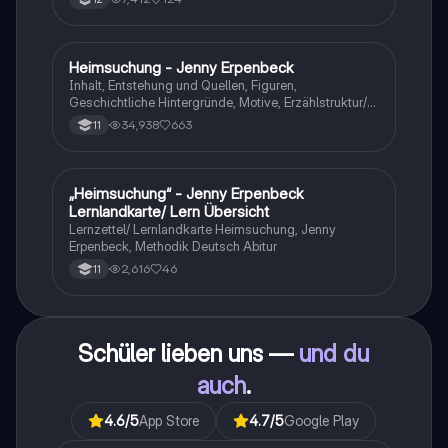
Heimsuchung - Jenny Erpenbeck
Deutsch
Inhalt, Entstehung und Quellen, Figuren,
Geschichtliche Hintergründe, Motive, Erzählstruktur/-
stil
34,938
663
11
„Heimsuchung“ - Jenny Erpenbeck
Deutsch
Lernlandkarte/ Lern Übersicht
Lernzettel/ Lernlandkarte Heimsuchung, Jenny
Erpenbeck, Methodik Deutsch Abitur
2,616
46
11
Schüler lieben uns —
und du
auch
.
4.6
/5
App Store
4.7
/5
Google Play