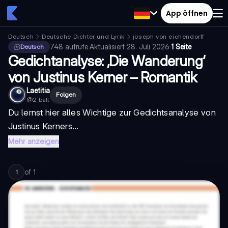
App öffnen
Deutsch
Deutsche Dichter und Lyrik
joseph von eichendorff
748
aufrufe
·
Aktualisiert
28. Juli 2026
·
1 Seite
Deutsch
Gedichtanalyse: ‚Die Wanderung‘
von Justinus Kerner – Romantik
Laetitia
Folgen
@
2_ball
Du lernst hier alles Wichtige zur Gedichtsanalyse von
Justinus Kerners...
Mehr anzeigen
of
1
1