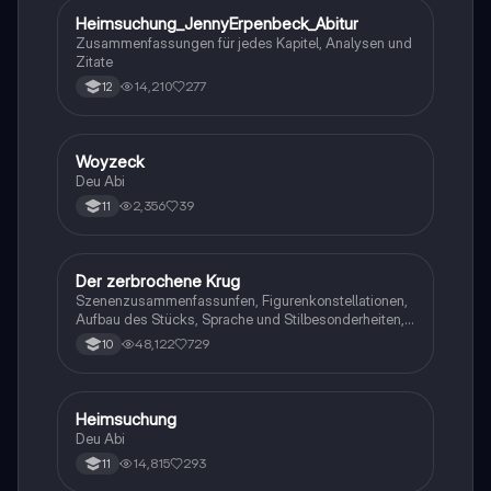
Heimsuchung_JennyErpenbeck_Abitur
Deutsch
Zusammenfassungen für jedes Kapitel, Analysen und
Zitate
14,210
277
12
Woyzeck
Deutsch
Deu Abi
2,356
39
11
Der zerbrochene Krug
Deutsch
Szenenzusammenfassunfen, Figurenkonstellationen,
Aufbau des Stücks, Sprache und Stilbesonderheiten,
Aussageabsicht, Thematik, Interpretation
48,122
729
10
Heimsuchung
Deutsch
Deu Abi
14,815
293
11