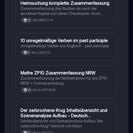
Heimsuchung komplette Zusammenfassung
Deutsch
Zusammenfassung des Buches als auch der
einzelnen Kapitel und deren Charakteren. Auch
tabellarisch. Im Unterricht ohne KI erstellt
5,855
119
12
1
10 unregelmäßige Verben im past participle
Englisch
unregelmäßige Verben aus Englisch - past participle
4,282
3
6
Mathe ZP10 Zusammenfassung NRW
Mathe
Zusammenfassung der Mathethemwn für die ZP10
NRW + Formelsammlung
10,199
518
10
Der zerbrochene Krug Inhaltsübersicht und
Deutsch
Szenenanalyse Aufbau - Deutsch
Q1/Q2/Abitur
Inhaltsübersicht und Szenenanalyse Aufbau “der
zerbrochne Krug” Heinrich von Kleist
7,412
124
12