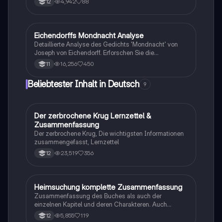
4,942
88
12
behandelt. Diese Interpretation umfasst formale
Merkmale, zentrale Motive und die romantische
Symbolik, die das Gedicht prägen. Ideal für Schüler
der 12. Klasse im Fach Deutsch, die sich auf
Eichendorffs Mondnacht Analyse
Deutsch
Klausuren vorbereiten möchten.
Detaillierte Analyse des Gedichts 'Mondnacht' von
Joseph von Eichendorff. Erforschen Sie die
romantischen Elemente, das Metrum, die stilistischen
16,256
450
11
Mittel und deren Funktionen. Ideal für die Vorbereitung
auf Klausuren in Deutsch. Erhalten Sie Einblicke in die
Beliebtester Inhalt in Deutsch
9
Naturdarstellung und die emotionale Tiefe des
lyrischen Ichs.
Der zerbrochene Krug Lernzettel &
Deutsch
Zusammenfassung
Der zerbrochene Krug, Die wichtigsten Informationen
zusammengefasst, Lernzettel
23,519
356
12
Heimsuchung komplette Zusammenfassung
Deutsch
Zusammenfassung des Buches als auch der
einzelnen Kapitel und deren Charakteren. Auch
tabellarisch. Im Unterricht ohne KI erstellt
5,855
119
12