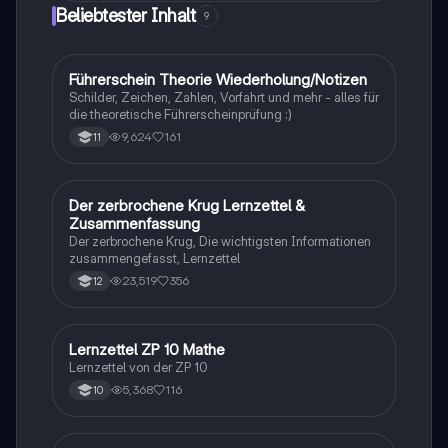
Beliebtester Inhalt
9
Führerschein Theorie Wiederholung/Notizen
Lerntipps
Schilder, Zeichen, Zahlen, Vorfahrt und mehr - alles für
die theoretische Führerscheinprüfung :)
9,624
161
11
Der zerbrochene Krug Lernzettel &
Deutsch
Zusammenfassung
Der zerbrochene Krug, Die wichtigsten Informationen
zusammengefasst, Lernzettel
23,519
356
12
Lernzettel ZP 10 Mathe
Mathe
Lernzettel von der ZP 10
5,368
116
10