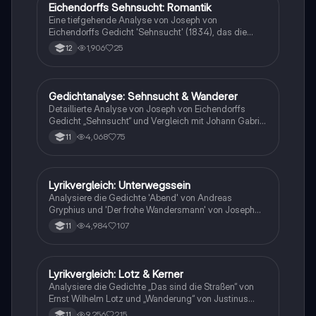
Mittel und die Bedeutung von Reisen in der Literatur.
Eichendorffs Sehnsucht: Romantik
Deutsch
Eine tiefgehende Analyse von Joseph von
Eichendorffs Gedicht 'Sehnsucht' (1834), das die
Themen Natur, Freiheit und das romantische Gefühl
1,906
25
12
der Sehnsucht behandelt. Entdecken Sie die Symbolik
der Wanderer und die malerische Darstellung der
Natur, die den inneren Konflikt des lyrischen Ichs
verdeutlicht. Ideal für Studierende der Romantik und
Gedichtanalyse: Sehnsucht & Wanderer
Deutsch
Literaturwissenschaft.
Detaillierte Analyse von Joseph von Eichendorffs
Gedicht „Sehnsucht“ und Vergleich mit Johann Gabriel
Seidls „Der Wanderer an den Mond“. Erforschen Sie
4,068
75
11
zentrale Themen wie Sehnsucht, Natur und
Wanderschaft in der romantischen Lyrik. Ideal für die
Vorbereitung auf das Abitur.
Lyrikvergleich: Unterwegssein
Deutsch
Analysiere die Gedichte 'Abend' von Andreas
Gryphius und 'Der frohe Wandersmann' von Joseph
von Eichendorff im Kontext des Motivs des
4,984
107
11
Unterwegsseins. Diese vergleichende Analyse
umfasst die formale und inhaltliche Gestaltung der
Texte sowie deren literaturgeschichtlichen
Hintergrund. Ideal für die Vorbereitung auf die Klausur
Lyrikvergleich: Lotz & Kerner
Deutsch
mit einem Erwartungshorizont von 14 Punkten.
Analysiere die Gedichte „Das sind die Straßen“ von
Ernst Wilhelm Lotz und „Wanderung“ von Justinus
Kerner. Diese umfassende Gedichtanalyse bietet
9,256
215
11