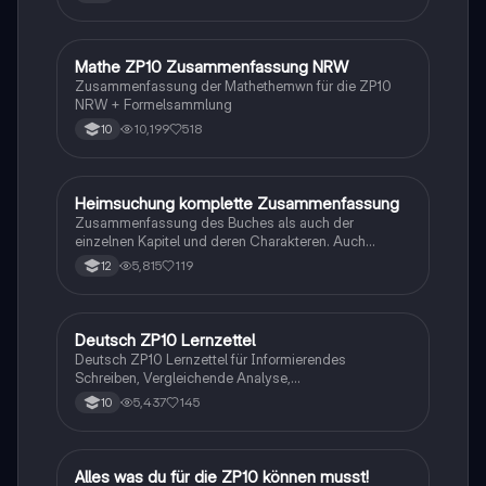
Mathe ZP10 Zusammenfassung NRW
Mathe
Zusammenfassung der Mathethemwn für die ZP10
NRW + Formelsammlung
10,199
518
10
Heimsuchung komplette Zusammenfassung
Deutsch
Zusammenfassung des Buches als auch der
einzelnen Kapitel und deren Charakteren. Auch
tabellarisch. Im Unterricht ohne KI erstellt
5,815
119
12
Deutsch ZP10 Lernzettel
Deutsch
Deutsch ZP10 Lernzettel für Informierendes
Schreiben, Vergleichende Analyse,
Sachtexte/Roman/Gedicht..
5,437
145
10
Alles was du für die ZP10 können musst!
Mathe