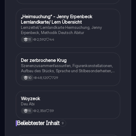
„Heimsuchung“ - Jenny Erpenbeck
Deutsch
Lernlandkarte/ Lern Übersicht
Lernzettel/ Lernlandkarte Heimsuchung, Jenny
Erpenbeck, Methodik Deutsch Abitur
2,592
44
11
Der zerbrochene Krug
Deutsch
Szenenzusammenfassunfen, Figurenkonstellationen,
Aufbau des Stücks, Sprache und Stilbesonderheiten,
Aussageabsicht, Thematik, Interpretation
48,120
729
10
Woyzeck
Deutsch
Deu Abi
2,356
39
11
Beliebtester Inhalt
9