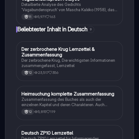
Literaturstudierende und alle, die sich mit deutscher
Detaillierte Analyse des Gedichts
Lyrik auseinandersetzen.
'Vagabundenspruch' von Mascha Kaléko (1958), das
die Themen Unterwegssein, Vergänglichkeit und
5,971
163
11
Heimatlosigkeit behandelt. Diese Klausurvorbereitung
bietet eine umfassende Betrachtung der lyrischen
Beliebtester Inhalt in Deutsch
9
Motive, insbesondere im Kontext der Exilliteratur und
der Romantik. Ideal für Deutsch GK Schüler zur
Vorbereitung auf Prüfungen.
Der zerbrochene Krug Lernzettel &
Deutsch
Zusammenfassung
Der zerbrochene Krug, Die wichtigsten Informationen
zusammengefasst, Lernzettel
23,517
356
12
Heimsuchung komplette Zusammenfassung
Deutsch
Zusammenfassung des Buches als auch der
einzelnen Kapitel und deren Charakteren. Auch
tabellarisch. Im Unterricht ohne KI erstellt
5,815
119
12
Deutsch ZP10 Lernzettel
Deutsch
Deutsch ZP10 Lernzettel für Informierendes