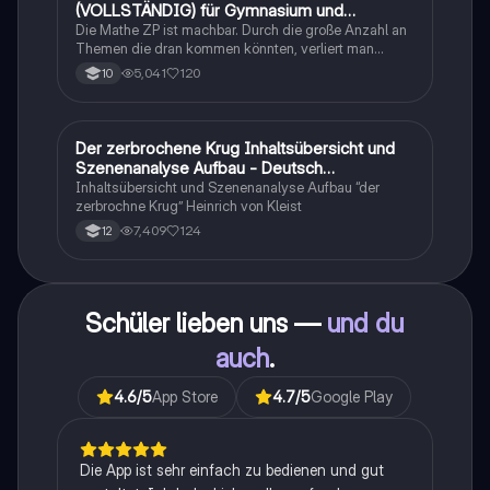
(VOLLSTÄNDIG) für Gymnasium und
Realschule
Die Mathe ZP ist machbar. Durch die große Anzahl an
Themen die dran kommen könnten, verliert man
schnell den Überblick. Also habe ich von den kleinsten
5,041
120
10
Themen bis hin zu den größten alles
zusammengefasst <3.
Der zerbrochene Krug Inhaltsübersicht und
Deutsch
Szenenanalyse Aufbau - Deutsch
Q1/Q2/Abitur
Inhaltsübersicht und Szenenanalyse Aufbau “der
zerbrochne Krug” Heinrich von Kleist
7,409
124
12
Schüler lieben uns —
und du
auch
.
4.6
/5
App Store
4.7
/5
Google Play
Die App ist sehr einfach zu bedienen und gut