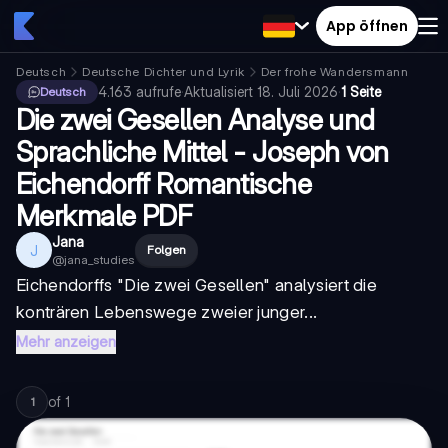
App öffnen
Deutsch
Deutsche Dichter und Lyrik
Der frohe Wandersmann
4.163
aufrufe
·
Aktualisiert
18. Juli 2026
·
1 Seite
Deutsch
Die zwei Gesellen Analyse und
Sprachliche Mittel - Joseph von
Eichendorff Romantische
Merkmale PDF
Jana
J
Folgen
@
jana_studies
Eichendorffs "Die zwei Gesellen" analysiert die
konträren Lebenswege zweier junger...
Mehr anzeigen
of
1
1