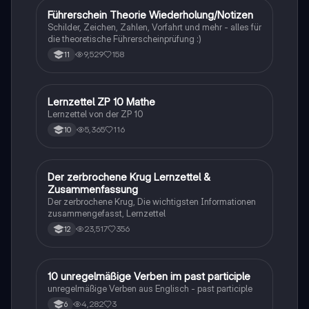
Führerschein Theorie Wiederholung/Notizen
Lerntipps
Schilder, Zeichen, Zahlen, Vorfahrt und mehr - alles für
die theoretische Führerscheinprüfung :)
9,529
158
11
Lernzettel ZP 10 Mathe
Mathe
Lernzettel von der ZP 10
5,365
116
10
Der zerbrochene Krug Lernzettel &
Deutsch
Zusammenfassung
Der zerbrochene Krug, Die wichtigsten Informationen
zusammengefasst, Lernzettel
23,517
356
12
1
10 unregelmäßige Verben im past participle
Englisch
unregelmäßige Verben aus Englisch - past participle
4,282
3
6