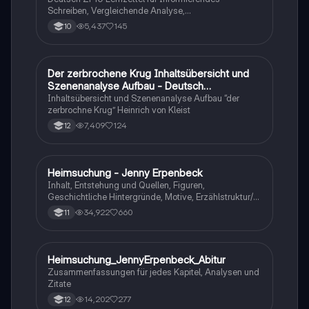
Schreiben, Vergleichende Analyse,
Sachtexte/Roman/Gedicht..
5,437
145
10
Der zerbrochene Krug Inhaltsübersicht und
Deutsch
Szenenanalyse Aufbau - Deutsch
Q1/Q2/Abitur
Inhaltsübersicht und Szenenanalyse Aufbau “der
zerbrochne Krug” Heinrich von Kleist
7,409
124
12
Heimsuchung - Jenny Erpenbeck
Deutsch
Inhalt, Entstehung und Quellen, Figuren,
Geschichtliche Hintergründe, Motive, Erzählstruktur/-
stil
34,922
660
11
Heimsuchung_JennyErpenbeck_Abitur
Deutsch
Zusammenfassungen für jedes Kapitel, Analysen und
Zitate
14,202
277
12