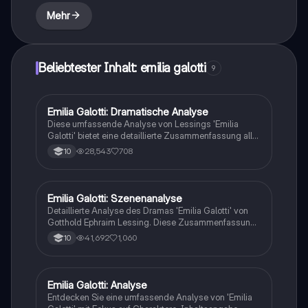
des Stücks.
Mehr
Beliebtester Inhalt: emilia galotti
9
Emilia Galotti: Dramatische Analyse
Deutsch
Diese umfassende Analyse von Lessings 'Emilia
Galotti' bietet eine detaillierte Zusammenfassung aller
Auftritte, Charakterisierungen und thematischen
28,543
708
10
Ausarbeitungen. Entdecken Sie die zentralen Konflikte
zwischen Bürgertum und Adel, die Rolle der Frauen
und die kritische Auseinandersetzung mit der Willkür
des Adels. Ideal für Studierende der Aufklärung und
Emilia Galotti: Szenenanalyse
Deutsch
Theaterwissenschaften.
Detaillierte Analyse des Dramas 'Emilia Galotti' von
Gotthold Ephraim Lessing. Diese Zusammenfassung
umfasst die wichtigsten Szenen, die
41,692
1,060
10
Personenkonstellationen und die zentralen Themen
der Aufklärung. Ideal für Studierende, die sich mit der
Struktur und den Charakteren des bürgerlichen
Trauerspiels auseinandersetzen möchten.
Emilia Galotti: Analyse
Deutsch
Entdecken Sie eine umfassende Analyse von 'Emilia