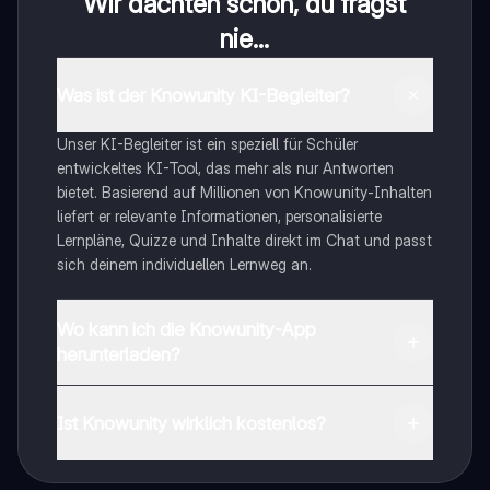
Wir dachten schon, du fragst
nie...
Was ist der Knowunity KI-Begleiter?
Unser KI-Begleiter ist ein speziell für Schüler
entwickeltes KI-Tool, das mehr als nur Antworten
bietet. Basierend auf Millionen von Knowunity-Inhalten
liefert er relevante Informationen, personalisierte
Lernpläne, Quizze und Inhalte direkt im Chat und passt
sich deinem individuellen Lernweg an.
Wo kann ich die Knowunity-App
herunterladen?
Du kannst die App im Google Play Store und im Apple
App Store herunterladen.
Ist Knowunity wirklich kostenlos?
Genau! Genieße kostenlosen Zugang zu Lerninhalten,