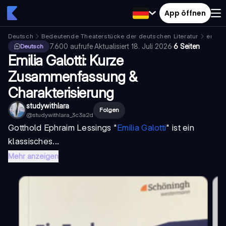
App öffnen
Deutsch
Bedeutende Theaterstücke der deutschen Literatur
emilia
7.600
aufrufe
·
Aktualisiert
18. Juli 2026
·
6 Seiten
Deutsch
Emilia Galotti: Kurze
Zusammenfassung &
Charakterisierung
studywithlara
Folgen
@
studywithlara_3c3a2d
Gotthold Ephraim Lessings "
Emilia Galotti
" ist ein
klassisches...
Mehr anzeigen