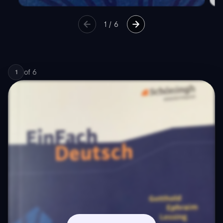
1
/
6
of
6
1