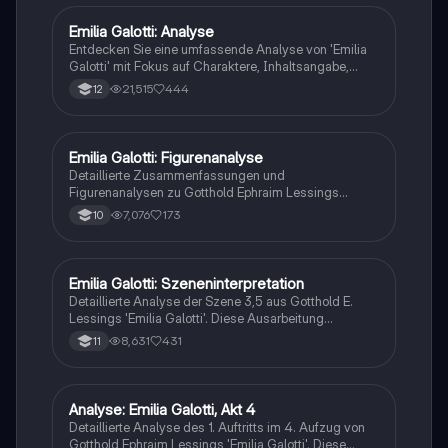
Struktur und den Charakteren des bürgerlichen
Trauerspiels auseinandersetzen möchten.
Emilia Galotti: Analyse
Deutsch
Entdecken Sie eine umfassende Analyse von 'Emilia
Galotti' mit Fokus auf Charaktere, Inhaltsangabe,
historische Epoche, Beziehungen und zentrale Zitate.
21,515
444
12
Ideal für das Verständnis von Lessings Werk im
Kontext der Aufklärung.
Emilia Galotti: Figurenanalyse
Deutsch
Detaillierte Zusammenfassungen und
Figurenanalysen zu Gotthold Ephraim Lessings
Trauerspiel 'Emilia Galotti'. Erfahren Sie mehr über die
7,076
173
10
zentralen Charaktere, insbesondere Emilia, und die
dramatischen Ereignisse in den Aufzügen. Ideal für
das Verständnis der Handlung und der
Charakterdynamik.
Emilia Galotti: Szeneninterpretation
Deutsch
Detaillierte Analyse der Szene 3,5 aus Gotthold E.
Lessings 'Emilia Galotti'. Diese Ausarbeitung
untersucht das Verhältnis zwischen Emilia und dem
8,631
431
11
Prinzen, das Gesprächsverhalten und die zugrunde
liegenden bürgerlichen Werte. Ideal für Schüler der
Klasse 11, die sich auf Klausuren vorbereiten.
Punktzahl: 15.
Analyse: Emilia Galotti, Akt 4
Deutsch
Detaillierte Analyse des 1. Auftritts im 4. Aufzug von
Gotthold Ephraim Lessings 'Emilia Galotti'. Diese