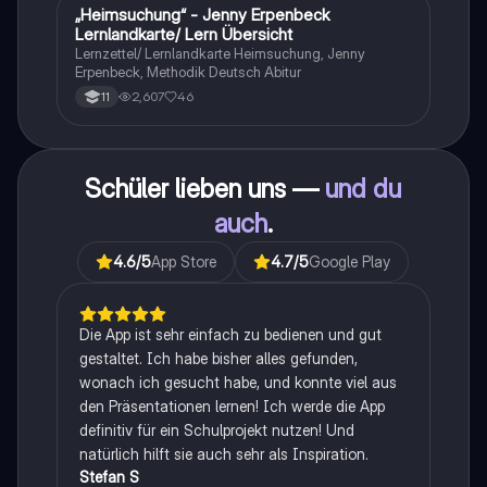
„Heimsuchung“ - Jenny Erpenbeck
Deutsch
Lernlandkarte/ Lern Übersicht
Lernzettel/ Lernlandkarte Heimsuchung, Jenny
Erpenbeck, Methodik Deutsch Abitur
2,607
46
11
Schüler lieben uns —
und du
auch
.
4.6
/5
App Store
4.7
/5
Google Play
Die App ist sehr einfach zu bedienen und gut
gestaltet. Ich habe bisher alles gefunden,
wonach ich gesucht habe, und konnte viel aus
den Präsentationen lernen! Ich werde die App
definitiv für ein Schulprojekt nutzen! Und
natürlich hilft sie auch sehr als Inspiration.
Stefan S