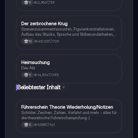
2,356
39
11
Der zerbrochene Krug
Deutsch
Szenenzusammenfassunfen, Figurenkonstellationen,
Aufbau des Stücks, Sprache und Stilbesonderheiten,
Aussageabsicht, Thematik, Interpretation
48,120
729
10
Heimsuchung
Deutsch
Deu Abi
14,814
293
11
Beliebtester Inhalt
9
Führerschein Theorie Wiederholung/Notizen
Lerntipps
Schilder, Zeichen, Zahlen, Vorfahrt und mehr - alles für
die theoretische Führerscheinprüfung :)
9,585
161
11