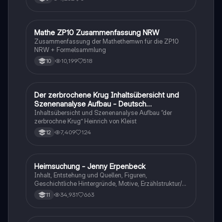
Mathe ZP10 Zusammenfassung NRW
Mathe
Zusammenfassung der Mathethemwn für die ZP10
NRW + Formelsammlung
10,199
518
10
Der zerbrochene Krug Inhaltsübersicht und
Deutsch
Szenenanalyse Aufbau - Deutsch
Q1/Q2/Abitur
Inhaltsübersicht und Szenenanalyse Aufbau “der
zerbrochne Krug” Heinrich von Kleist
7,409
124
12
Heimsuchung - Jenny Erpenbeck
Deutsch
Inhalt, Entstehung und Quellen, Figuren,
Geschichtliche Hintergründe, Motive, Erzählstruktur/-
stil
34,931
663
11