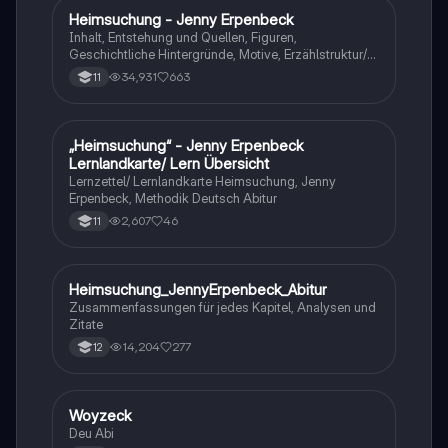
Heimsuchung - Jenny Erpenbeck
Deutsch
Inhalt, Entstehung und Quellen, Figuren,
Geschichtliche Hintergründe, Motive, Erzählstruktur/-
stil
34,931
663
11
„Heimsuchung“ - Jenny Erpenbeck
Deutsch
Lernlandkarte/ Lern Übersicht
Lernzettel/ Lernlandkarte Heimsuchung, Jenny
Erpenbeck, Methodik Deutsch Abitur
2,607
46
11
Heimsuchung_JennyErpenbeck_Abitur
Deutsch
Zusammenfassungen für jedes Kapitel, Analysen und
Zitate
14,204
277
12
Woyzeck
Deutsch
Deu Abi