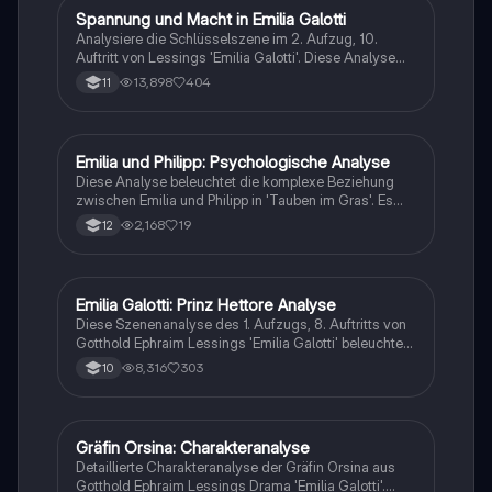
Verständnis der dramatischen Struktur und der
Spannung und Macht in Emilia Galotti
Deutsch
Charakterentwicklung.
Analysiere die Schlüsselszene im 2. Aufzug, 10.
Auftritt von Lessings 'Emilia Galotti'. Diese Analyse
beleuchtet die Konflikte zwischen Adel und
13,898
404
11
Bürgertum, die Charaktere Marinelli und Appiani sowie
die entscheidenden Wendepunkte, die zur Eskalation
der Handlung führen. Entdecke, wie Lessing die
Themen Macht, Ehre und soziale Stellung in dieser
Emilia und Philipp: Psychologische Analyse
Deutsch
dramatischen Auseinandersetzung thematisiert.
Diese Analyse beleuchtet die komplexe Beziehung
zwischen Emilia und Philipp in 'Tauben im Gras'. Es
werden zentrale Themen wie Selbstzweifel, materielle
2,168
19
12
Verluste und psychische Konflikte behandelt. Die
Charakterstudie zeigt Emilias innere Zerrissenheit
und Philips ambivalente Haltung. Ideal für Studierende
der Literaturwissenschaft, die sich mit
Emilia Galotti: Prinz Hettore Analyse
Deutsch
nachkriegsdeutscher Literatur und Charakteranalysen
Diese Szenenanalyse des 1. Aufzugs, 8. Auftritts von
beschäftigen.
Gotthold Ephraim Lessings 'Emilia Galotti' beleuchtet
die komplexe Charakterisierung des Prinzen Hettore
8,316
303
10
Gonzaga. Im Kontext der Aufklärung wird sein
skrupelloses Verhalten und die Beziehung zwischen
Adel und Bürgertum thematisiert. Die Analyse bietet
tiefere Einblicke in die moralischen Konflikte und die
Gräfin Orsina: Charakteranalyse
Deutsch
psychologischen Motive des Prinzen, die für das
Detaillierte Charakteranalyse der Gräfin Orsina aus
Verständnis des gesamten Dramas entscheidend
Gotthold Ephraim Lessings Drama 'Emilia Galotti'.
sind. Ideal für Deutsch Grundkurs Schüler, die sich