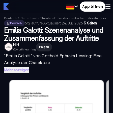
App öffnen
Deutsch
Bedeutende Theaterstücke der deutschen Literatur
emilia
612
aufrufe
·
Aktualisiert
24. Juli 2026
·
3 Seiten
Deutsch
Emilia Galotti: Szenenanalyse und
Zusammenfassung der Auftritte
H.H
Folgen
@
worth.learning
"Emilia Galotti" von Gotthold Ephraim Lessing: Eine
Analyse der Charaktere...
Mehr anzeigen