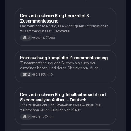
Prüfungen vorbereiten oder die Struktur des Stücks
besser verstehen möchten.
Der zerbrochene Krug Lernzettel &
Deutsch
Zusammenfassung
Der zerbrochene Krug, Die wichtigsten Informationen
zusammengefasst, Lernzettel
23,517
356
12
Heimsuchung komplette Zusammenfassung
Deutsch
Zusammenfassung des Buches als auch der
einzelnen Kapitel und deren Charakteren. Auch
tabellarisch. Im Unterricht ohne KI erstellt
5,835
119
12
Der zerbrochene Krug Inhaltsübersicht und
Deutsch
Szenenanalyse Aufbau - Deutsch
Q1/Q2/Abitur
Inhaltsübersicht und Szenenanalyse Aufbau “der
zerbrochne Krug” Heinrich von Kleist
7,409
124
12