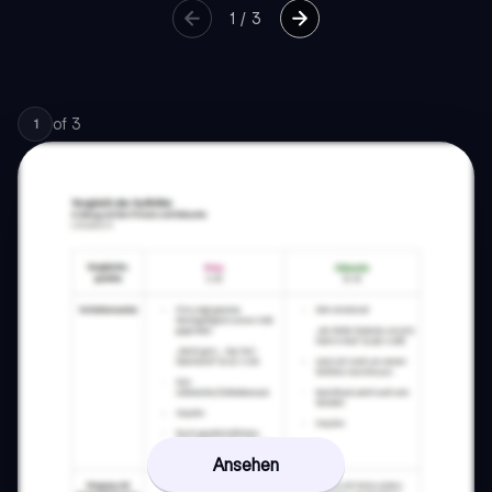
1
/
3
of
3
1
Ansehen