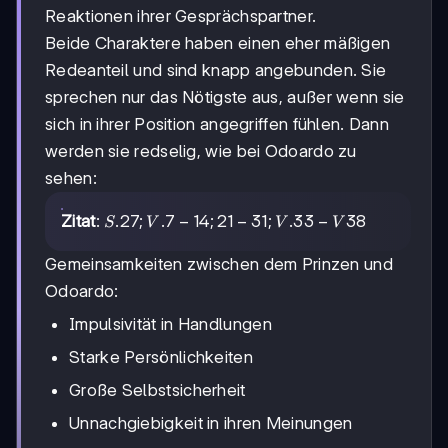
Reaktionen ihrer Gesprächspartner.
Beide Charaktere haben einen eher mäßigen
Redeanteil und sind knapp angebunden. Sie
sprechen nur das Nötigste aus, außer wenn sie
sich in ihrer Position angegriffen fühlen. Dann
werden sie redselig, wie bei Odoardo zu
sehen:
S.27;
.27
;
.7
−
14
;
21
−
31
;
.33
−
38
Zitat
:
S
V
V
V
V.7
-14;
Gemeinsamkeiten zwischen dem Prinzen und
21-
Odoardo:
31;
V.33
Impulsivität in Handlungen
-V38
Starke Persönlichkeiten
Große Selbstsicherheit
Unnachgiebigkeit in ihren Meinungen