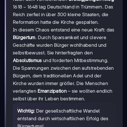
1618-
1618
−
1648
lag Deutschland in Trümmern. Das
1648
Reich zerfiel in über 300 kleine Staaten, die
Reformation hatte die Kirche gespalten.
In diesem Chaos entstand eine neue Kraft: das
Bürgertum
. Durch Sparsamkeit und clevere
Geschäfte wurden Bürger wohlhabend und
selbstbewusst. Sie hinterfragten den
Absolutismus
und forderten Mitbestimmung.
Die Spannungen zwischen den aufstrebenden
Bürgern, dem traditionellen Adel und der
Kirche wurden immer größer. Die Menschen
verlangten
Emanzipation
– sie wollten endlich
selbst über ihr Leben bestimmen.
Wichtig:
Der gesellschaftliche Wandel
entstand durch wirtschaftlichen Erfolg des
Bürgertums!