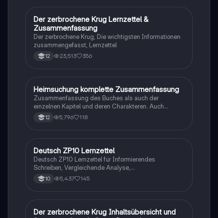
Der zerbrochene Krug Lernzettel &
Deutsch
Zusammenfassung
Der zerbrochene Krug, Die wichtigsten Informationen
zusammengefasst, Lernzettel
23,513
356
12
Heimsuchung komplette Zusammenfassung
Deutsch
Zusammenfassung des Buches als auch der
einzelnen Kapitel und deren Charakteren. Auch
tabellarisch. Im Unterricht ohne KI erstellt
5,796
118
12
Deutsch ZP10 Lernzettel
Deutsch
Deutsch ZP10 Lernzettel für Informierendes
Schreiben, Vergleichende Analyse,
Sachtexte/Roman/Gedicht..
5,437
145
10
Der zerbrochene Krug Inhaltsübersicht und
Deutsch