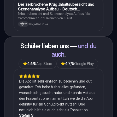
Der zerbrochene Krug Inhaltsübersicht und
Deutsch
Szenenanalyse Aufbau - Deutsch
Q1/Q2/Abitur
Inhaltsübersicht und Szenenanalyse Aufbau “der
zerbrochne Krug” Heinrich von Kleist
7,404
124
12
Schüler lieben uns —
und du
auch
.
4.6
/5
App Store
4.7
/5
Google Play
Die App ist sehr einfach zu bedienen und gut
gestaltet. Ich habe bisher alles gefunden,
wonach ich gesucht habe, und konnte viel aus
den Präsentationen lernen! Ich werde die App
definitiv für ein Schulprojekt nutzen! Und
natürlich hilft sie auch sehr als Inspiration.
Stefan S