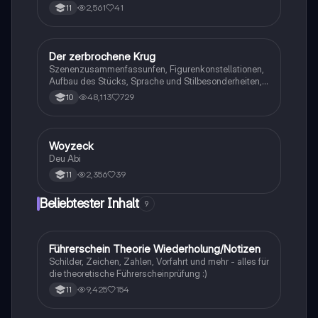
2,561
41
11
Der zerbrochene Krug
Deutsch
Szenenzusammenfassunfen, Figurenkonstellationen,
Aufbau des Stücks, Sprache und Stilbesonderheiten,
Aussageabsicht, Thematik, Interpretation
48,113
729
10
Woyzeck
Deutsch
Deu Abi
2,356
39
11
Beliebtester Inhalt
9
Führerschein Theorie Wiederholung/Notizen
Lerntipps
Schilder, Zeichen, Zahlen, Vorfahrt und mehr - alles für
die theoretische Führerscheinprüfung :)
9,425
154
11