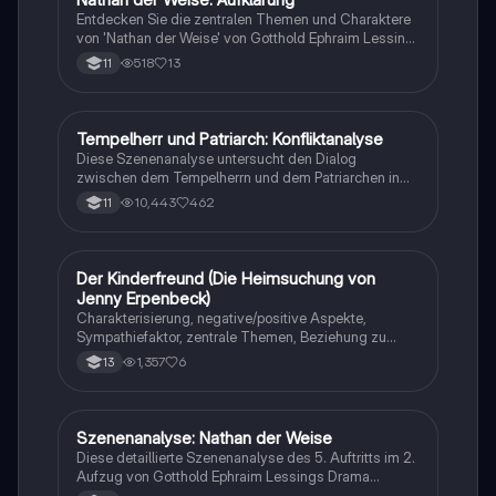
Entdecken Sie die zentralen Themen und Charaktere
von 'Nathan der Weise' von Gotthold Ephraim Lessing.
Diese Zusammenfassung behandelt die Ringparabel,
518
13
11
die Bedeutung von Toleranz und die
Herausforderungen der Aufklärung im 12. Jahrhundert.
Ideal für das Abitur und das Verständnis der Epoche.
Erfahren Sie mehr über Nathan, Recha, Curd und
Tempelherr und Patriarch: Konfliktanalyse
Deutsch
Saladin sowie die philosophischen Fragen, die
Diese Szenenanalyse untersucht den Dialog
Lessing aufwirft.
zwischen dem Tempelherrn und dem Patriarchen in
Lessings 'Nathan der Weise'. Sie beleuchtet die
10,443
462
11
inneren Konflikte des Tempelherrn, seine Ablehnung
des patriarchalen Rates und die Spannungen
zwischen den Religionen. Die Analyse thematisiert
zentrale Konzepte wie Toleranz, Vorurteile und den
Der Kinderfreund (Die Heimsuchung von
Deutsch
Aufklärungsgeist. Ideal für Studierende der Literatur
Jenny Erpenbeck)
und der Aufklärung. Typ: Szenenanalyse.
Charakterisierung, negative/positive Aspekte,
Sympathiefaktor, zentrale Themen, Beziehung zu
anderen Figuren
1,357
6
13
Szenenanalyse: Nathan der Weise
Deutsch
Diese detaillierte Szenenanalyse des 5. Auftritts im 2.
Aufzug von Gotthold Ephraim Lessings Drama
„Nathan der Weise“ beleuchtet das zentrale Gespräch