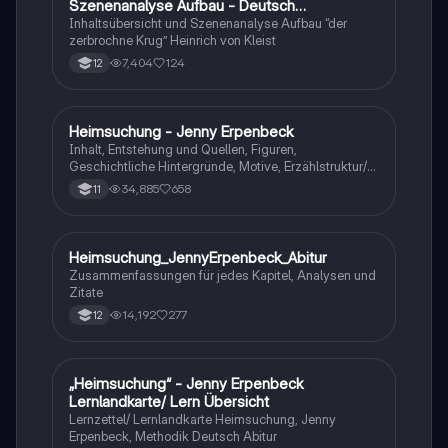
Szenenanalyse Aufbau - Deutsch
Q1/Q2/Abitur
Inhaltsübersicht und Szenenanalyse Aufbau “der
zerbrochne Krug” Heinrich von Kleist
7,404
124
12
Heimsuchung - Jenny Erpenbeck
Deutsch
Inhalt, Entstehung und Quellen, Figuren,
Geschichtliche Hintergründe, Motive, Erzählstruktur/-
stil
34,885
658
11
Heimsuchung_JennyErpenbeck_Abitur
Deutsch
Zusammenfassungen für jedes Kapitel, Analysen und
Zitate
14,192
277
12
„Heimsuchung“ - Jenny Erpenbeck
Deutsch
Lernlandkarte/ Lern Übersicht
Lernzettel/ Lernlandkarte Heimsuchung, Jenny
Erpenbeck, Methodik Deutsch Abitur