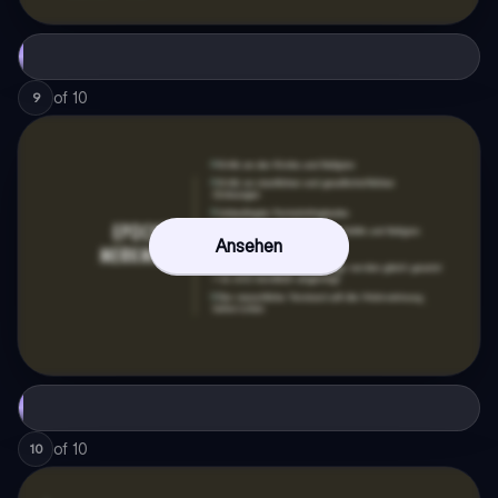
of
10
9
Ansehen
of
10
10