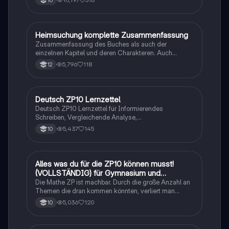
Heimsuchung komplette Zusammenfassung
Deutsch
Zusammenfassung des Buches als auch der
einzelnen Kapitel und deren Charakteren. Auch
tabellarisch. Im Unterricht ohne KI erstellt
5,796
118
12
Deutsch ZP10 Lernzettel
Deutsch
Deutsch ZP10 Lernzettel für Informierendes
Schreiben, Vergleichende Analyse,
Sachtexte/Roman/Gedicht..
5,437
145
10
Alles was du für die ZP10 können musst!
Mathe
(VOLLSTÄNDIG) für Gymnasium und
Realschule
Die Mathe ZP ist machbar. Durch die große Anzahl an
Themen die dran kommen könnten, verliert man
schnell den Überblick. Also habe ich von den kleinsten
5,036
120
10
Themen bis hin zu den größten alles
zusammengefasst <3.