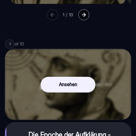
1
/
10
of
10
1
Ansehen
Die Epoche der Aufklärung -