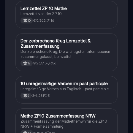
Lernzettel ZP 10 Mathe
Mathe
Lernzettel von der ZP 10
5,362
116
10
Der zerbrochene Krug Lernzettel &
Deutsch
Zusammenfassung
Der zerbrochene Krug, Die wichtigsten Informationen
zusammengefasst, Lernzettel
23,513
356
12
1
10 unregelmäßige Verben im past participle
Englisch
unregelmäßige Verben aus Englisch - past participle
4,281
3
6
Mathe ZP10 Zusammenfassung NRW
Mathe
Zusammenfassung der Mathethemwn für die ZP10
NRW + Formelsammlung
10,197
518
10