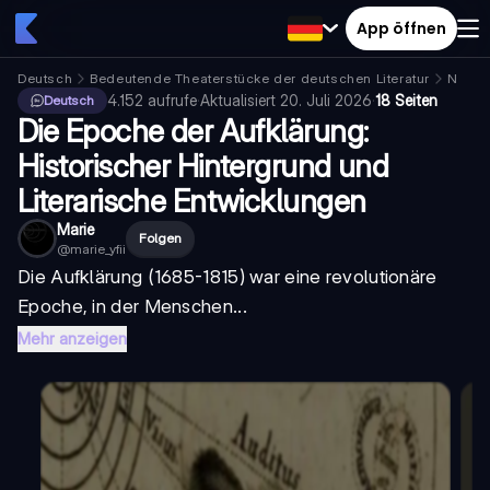
App öffnen
Deutsch
Bedeutende Theaterstücke der deutschen Literatur
Natha
4.152
aufrufe
·
Aktualisiert
20. Juli 2026
·
18 Seiten
Deutsch
Die Epoche der Aufklärung:
Historischer Hintergrund und
Literarische Entwicklungen
Marie
Folgen
@
marie_yfii
Die Aufklärung (1685-1815) war eine revolutionäre
Epoche, in der Menschen...
Mehr anzeigen