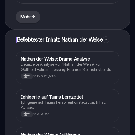
beleuchtet die zentralen Themen der Toleranz und der
menschlichen Verbundenheit zwischen den
Religionen. Ideal für Studierende, die sich auf
Mehr
Prüfungen vorbereiten oder tiefere Einblicke in
Lessings Werk gewinnen möchten.
Beliebtester Inhalt: Nathan der Weise
9
Nathan der Weise: Drama-Analyse
Deutsch
Detaillierte Analyse von 'Nathan der Weise' von
Gotthold Ephraim Lessing. Erfahren Sie mehr über die
Figurenkonstellation, die zentrale Ringparabel, die
15,031
685
11
Themen der Aufklärung, sowie die Struktur und
Sprache des Dramas. Ideal für Abiturvorbereitung und
tiefere Einblicke in die Charaktere und deren
Beziehungen.
Iphigenie auf Tauris Lernzettel
Deutsch
Iphigenie auf Tauris Personenkonstellation, Inhalt,
Aufbau,
957
14
11
Nathan der Weise: Aufklärung
Deutsch