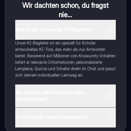
Wir dachten schon, du fragst
nie...
Was ist der Knowunity KI-Begleiter?
Unser KI-Begleiter ist ein speziell für Schüler
entwickeltes KI-Tool, das mehr als nur Antworten
bietet. Basierend auf Millionen von Knowunity-Inhalten
liefert er relevante Informationen, personalisierte
Lernpläne, Quizze und Inhalte direkt im Chat und passt
sich deinem individuellen Lernweg an.
Wo kann ich die Knowunity-App
herunterladen?
Du kannst die App im Google Play Store und im Apple
App Store herunterladen.
Ist Knowunity wirklich kostenlos?
Genau! Genieße kostenlosen Zugang zu Lerninhalten,