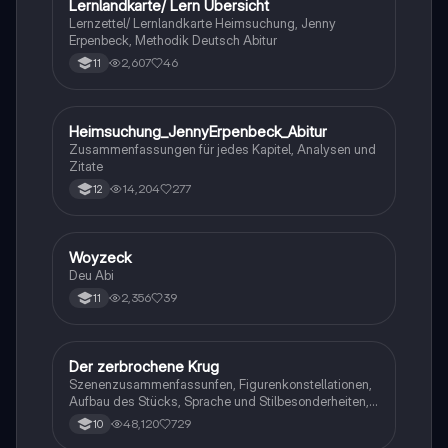
Lernlandkarte/ Lern Übersicht
Lernzettel/ Lernlandkarte Heimsuchung, Jenny
Erpenbeck, Methodik Deutsch Abitur
2,607
46
11
Heimsuchung_JennyErpenbeck_Abitur
Deutsch
Zusammenfassungen für jedes Kapitel, Analysen und
Zitate
14,204
277
12
Woyzeck
Deutsch
Deu Abi
2,356
39
11
Der zerbrochene Krug
Deutsch
Szenenzusammenfassunfen, Figurenkonstellationen,
Aufbau des Stücks, Sprache und Stilbesonderheiten,
Aussageabsicht, Thematik, Interpretation
48,120
729
10