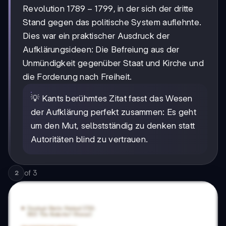
1789-
1789
−
1799
Revolution
, in der sich der dritte
1799
Stand gegen das politische System auflehnte.
Dies war ein praktischer Ausdruck der
Aufklärungsideen: Die Befreiung aus der
Unmündigkeit gegenüber Staat und Kirche und
die Forderung nach Freiheit.
💡 Kants berühmtes Zitat fasst das Wesen
der Aufklärung perfekt zusammen: Es geht
um den Mut, selbstständig zu denken statt
Autoritäten blind zu vertrauen.
of
3
2