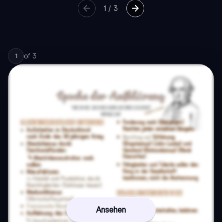
1
/
3
of
3
1
Ansehen