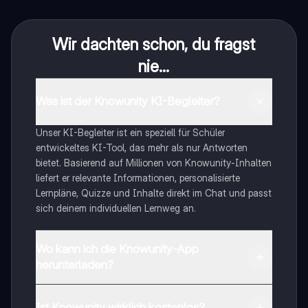
Wir dachten schon, du fragst
nie...
Was ist der Knowunity KI-Begleiter?
Unser KI-Begleiter ist ein speziell für Schüler
entwickeltes KI-Tool, das mehr als nur Antworten
bietet. Basierend auf Millionen von Knowunity-Inhalten
liefert er relevante Informationen, personalisierte
Lernpläne, Quizze und Inhalte direkt im Chat und passt
sich deinem individuellen Lernweg an.
Wo kann ich die Knowunity-App
herunterladen?
Du kannst die App im Google Play Store und im Apple
App Store herunterladen.
Ist Knowunity wirklich kostenlos?