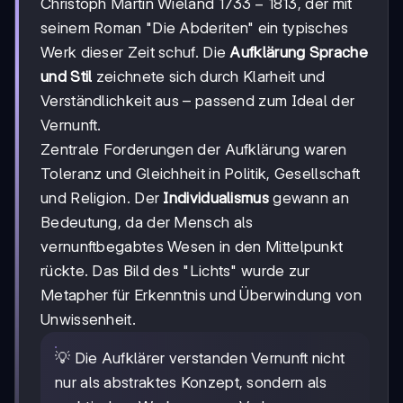
1733-
1733
−
1813
Christoph Martin Wieland
, der mit
1813
seinem Roman "Die Abderiten" ein typisches
Werk dieser Zeit schuf. Die
Aufklärung Sprache
und Stil
zeichnete sich durch Klarheit und
Verständlichkeit aus – passend zum Ideal der
Vernunft.
Zentrale Forderungen der Aufklärung waren
Toleranz und Gleichheit in Politik, Gesellschaft
und Religion. Der
Individualismus
gewann an
Bedeutung, da der Mensch als
vernunftbegabtes Wesen in den Mittelpunkt
rückte. Das Bild des "Lichts" wurde zur
Metapher für Erkenntnis und Überwindung von
Unwissenheit.
💡 Die Aufklärer verstanden Vernunft nicht
nur als abstraktes Konzept, sondern als