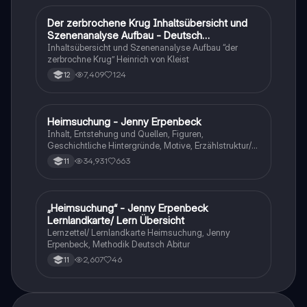
Der zerbrochene Krug Inhaltsübersicht und
Deutsch
Szenenanalyse Aufbau - Deutsch
Q1/Q2/Abitur
Inhaltsübersicht und Szenenanalyse Aufbau “der
zerbrochne Krug” Heinrich von Kleist
7,409
124
12
Heimsuchung - Jenny Erpenbeck
Deutsch
Inhalt, Entstehung und Quellen, Figuren,
Geschichtliche Hintergründe, Motive, Erzählstruktur/-
stil
34,931
663
11
„Heimsuchung“ - Jenny Erpenbeck
Deutsch
Lernlandkarte/ Lern Übersicht
Lernzettel/ Lernlandkarte Heimsuchung, Jenny
Erpenbeck, Methodik Deutsch Abitur
2,607
46
11