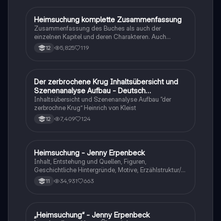
Heimsuchung komplette Zusammenfassung
Deutsch
Zusammenfassung des Buches als auch der
einzelnen Kapitel und deren Charakteren. Auch
tabellarisch. Im Unterricht ohne KI erstellt
5,825
119
12
Der zerbrochene Krug Inhaltsübersicht und
Deutsch
Szenenanalyse Aufbau - Deutsch
Q1/Q2/Abitur
Inhaltsübersicht und Szenenanalyse Aufbau “der
zerbrochne Krug” Heinrich von Kleist
7,409
124
12
Heimsuchung - Jenny Erpenbeck
Deutsch
Inhalt, Entstehung und Quellen, Figuren,
Geschichtliche Hintergründe, Motive, Erzählstruktur/-
stil
34,931
663
11
„Heimsuchung“ - Jenny Erpenbeck
Deutsch