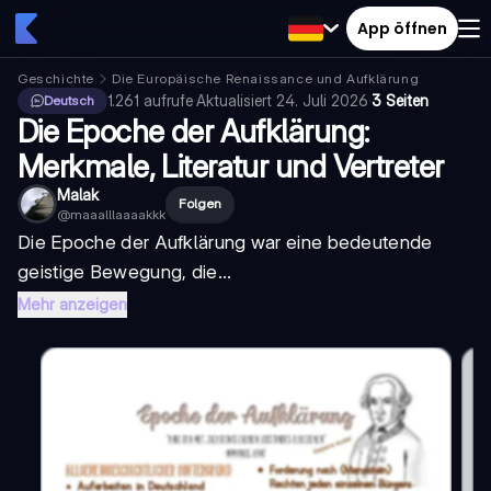
App öffnen
Geschichte
Die Europäische Renaissance und Aufklärung
1.261
aufrufe
·
Aktualisiert
24. Juli 2026
·
3 Seiten
Deutsch
Die Epoche der Aufklärung:
Merkmale, Literatur und Vertreter
Malak
Folgen
@
maaalllaaaakkk
Die Epoche der Aufklärung war eine bedeutende
geistige Bewegung, die...
Mehr anzeigen