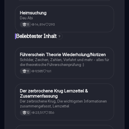
Heimsuchung
Deutsch
Deu Abi
14,814
293
11
Beliebtester Inhalt
9
Führerschein Theorie Wiederholung/Notizen
Lerntipps
Schilder, Zeichen, Zahlen, Vorfahrt und mehr - alles für
die theoretische Führerscheinprüfung :)
9,585
161
11
Der zerbrochene Krug Lernzettel &
Deutsch
Zusammenfassung
Der zerbrochene Krug, Die wichtigsten Informationen
zusammengefasst, Lernzettel
23,517
356
12