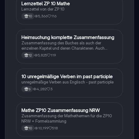
Lernzettel ZP 10 Mathe
Mathe
Lernzettel von der ZP 10
5,366
116
10
Heimsuchung komplette Zusammenfassung
Deutsch
Zusammenfassung des Buches als auch der
einzelnen Kapitel und deren Charakteren. Auch
tabellarisch. Im Unterricht ohne KI erstellt
5,825
119
12
1
10 unregelmäßige Verben im past participle
Englisch
unregelmäßige Verben aus Englisch - past participle
4,282
3
6
Mathe ZP10 Zusammenfassung NRW
Mathe
Zusammenfassung der Mathethemwn für die ZP10
NRW + Formelsammlung
10,199
518
10