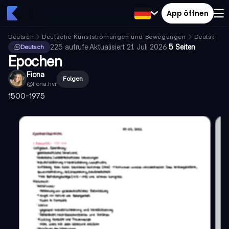
App öffnen
Deutsch
Deutsche Kunstströmungen und Bewegungen
Deutsche 
225
aufrufe
·
Aktualisiert
21. Juli 2026
·
5 Seiten
Deutsch
Epochen
Fiona
Folgen
@
fiona.hvr
1500-1975