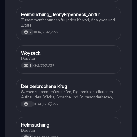
Heimsuchung_JennyErpenbeck_Abitur
Deutsch
Zusammenfassungen für jedes Kapitel, Analysen und
Zitate
14,204
277
12
Woyzeck
Deutsch
Deu Abi
2,356
39
11
Der zerbrochene Krug
Deutsch
Szenenzusammenfassunfen, Figurenkonstellationen,
Aufbau des Stücks, Sprache und Stilbesonderheiten,
Aussageabsicht, Thematik, Interpretation
48,120
729
10
Heimsuchung
Deutsch
Deu Abi