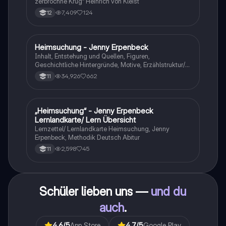
zerbrochne Krug” Heinrich von Kleist
7,409
124
12
Heimsuchung - Jenny Erpenbeck
Deutsch
Inhalt, Entstehung und Quellen, Figuren,
Geschichtliche Hintergründe, Motive, Erzählstruktur/-
stil
34,926
662
11
„Heimsuchung“ - Jenny Erpenbeck
Deutsch
Lernlandkarte/ Lern Übersicht
Lernzettel/ Lernlandkarte Heimsuchung, Jenny
Erpenbeck, Methodik Deutsch Abitur
2,598
45
11
Schüler lieben uns —
und du
auch
.
4.6
/5
App Store
4.7
/5
Google Play