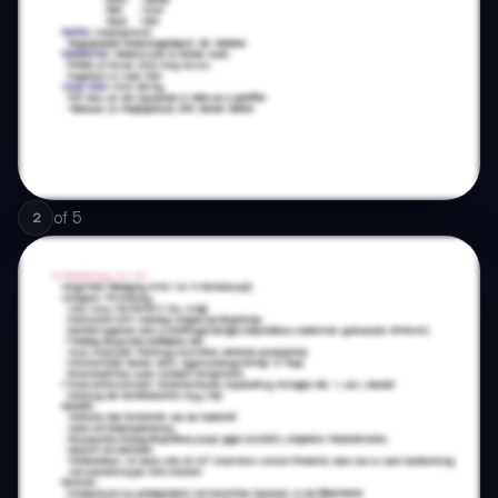
of
5
2