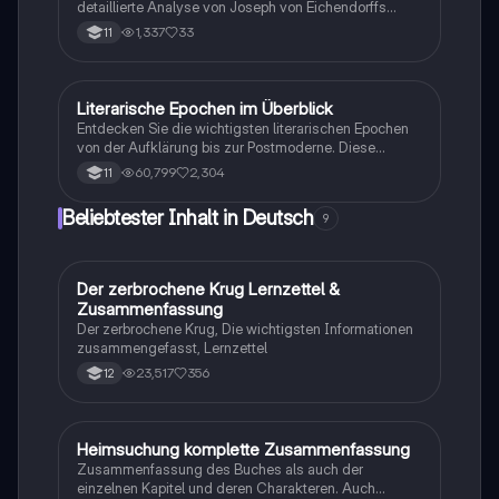
detaillierte Analyse von Joseph von Eichendorffs
Gedicht 'Das Mädchen'. Diese Präsentation bietet
1,337
33
11
einen klaren Überblick über zentrale Themen, lyrische
Formen und romantische Motive, einschließlich einer
Beispielanalyse. Ideal für Studierende, die ein tieferes
Verständnis der romantischen Literatur und ihrer
Literarische Epochen im Überblick
Deutsch
emotionalen Ausdrucksformen suchen.
Entdecken Sie die wichtigsten literarischen Epochen
von der Aufklärung bis zur Postmoderne. Diese
Zusammenfassung bietet einen klaren Überblick über
60,799
2,304
11
geschichtliche Hintergründe, zentrale Motive,
stilistische Merkmale und bedeutende Autoren. Ideal
Beliebtester Inhalt in Deutsch
9
für das Deutsch Abitur und das Verständnis der
deutschen Literaturgeschichte.
Der zerbrochene Krug Lernzettel &
Deutsch
Zusammenfassung
Der zerbrochene Krug, Die wichtigsten Informationen
zusammengefasst, Lernzettel
23,517
356
12
Heimsuchung komplette Zusammenfassung
Deutsch
Zusammenfassung des Buches als auch der
einzelnen Kapitel und deren Charakteren. Auch