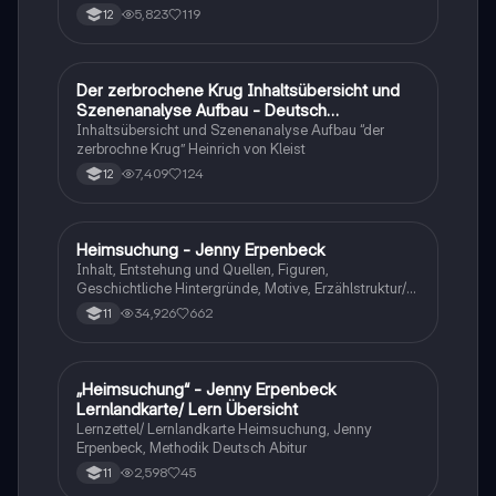
tabellarisch. Im Unterricht ohne KI erstellt
5,823
119
12
Der zerbrochene Krug Inhaltsübersicht und
Deutsch
Szenenanalyse Aufbau - Deutsch
Q1/Q2/Abitur
Inhaltsübersicht und Szenenanalyse Aufbau “der
zerbrochne Krug” Heinrich von Kleist
7,409
124
12
Heimsuchung - Jenny Erpenbeck
Deutsch
Inhalt, Entstehung und Quellen, Figuren,
Geschichtliche Hintergründe, Motive, Erzählstruktur/-
stil
34,926
662
11
„Heimsuchung“ - Jenny Erpenbeck
Deutsch
Lernlandkarte/ Lern Übersicht
Lernzettel/ Lernlandkarte Heimsuchung, Jenny
Erpenbeck, Methodik Deutsch Abitur
2,598
45
11