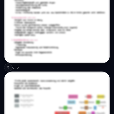
of
5
5