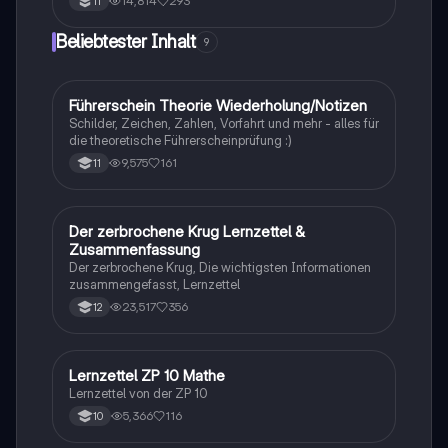
14,814
293
11
Beliebtester Inhalt
9
Führerschein Theorie Wiederholung/Notizen
Lerntipps
Schilder, Zeichen, Zahlen, Vorfahrt und mehr - alles für
die theoretische Führerscheinprüfung :)
9,575
161
11
Der zerbrochene Krug Lernzettel &
Deutsch
Zusammenfassung
Der zerbrochene Krug, Die wichtigsten Informationen
zusammengefasst, Lernzettel
23,517
356
12
Lernzettel ZP 10 Mathe
Mathe
Lernzettel von der ZP 10
5,366
116
10