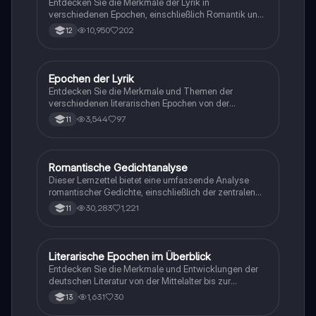
Entdecken Sie die Merkmale der Lyrik in
verschiedenen Epochen, einschließlich Romantik und
Expressionismus. Diese Analyse umfasst die
10,950
202
12
wichtigsten Aspekte der Aufklärung, Sturm und
Drang, Weimarer Klassik, Biedermeier und Vormärz.
Ideal für die Gedichtanalyse und das Verständnis
literarischer Strömungen.
Epochen der Lyrik
Deutsch
Entdecken Sie die Merkmale und Themen der
verschiedenen literarischen Epochen von der
Aufklärung bis zur Postmoderne. Diese
3,544
97
11
Zusammenfassung beleuchtet die Entwicklung der
Lyrik, die Rolle des Unterwegsseins und zentrale
Motive wie Sehnsucht und Identität. Ideal für
Studierende der Literaturwissenschaft, die sich mit
Romantische Gedichtanalyse
Deutsch
den epochalen Strömungen und deren Einfluss auf die
Dieser Lernzettel bietet eine umfassende Analyse
Lyrik auseinandersetzen möchten.
romantischer Gedichte, einschließlich der zentralen
Motive wie Sehnsucht, Natur und Melancholie. Er
30,283
1,221
11
behandelt die formale Struktur, rhetorische Mittel und
die Bedeutung der Epoche der Romantik. Ideal für die
Vorbereitung auf Klausuren im Grundkurs (Q1).
Literarische Epochen im Überblick
Deutsch
Entdecken Sie die Merkmale und Entwicklungen der
deutschen Literatur von der Mittelalter bis zur
Gegenwart. Diese Zusammenfassung behandelt
1,631
30
13
wichtige Strömungen wie Romantik, Naturalismus,