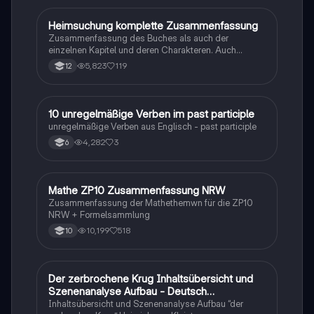
Heimsuchung komplette Zusammenfassung
Deutsch
Zusammenfassung des Buches als auch der
einzelnen Kapitel und deren Charakteren. Auch
tabellarisch. Im Unterricht ohne KI erstellt
5,823
119
12
1
10 unregelmäßige Verben im past participle
Englisch
unregelmäßige Verben aus Englisch - past participle
4,282
3
6
Mathe ZP10 Zusammenfassung NRW
Mathe
Zusammenfassung der Mathethemwn für die ZP10
NRW + Formelsammlung
10,199
518
10
Der zerbrochene Krug Inhaltsübersicht und
Deutsch
Szenenanalyse Aufbau - Deutsch
Q1/Q2/Abitur
Inhaltsübersicht und Szenenanalyse Aufbau “der