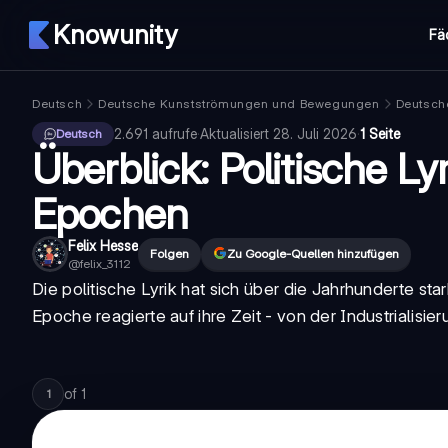
Knowunity
Fä
Deutsch
Deutsche Kunstströmungen und Bewegungen
Deutsch
2.691
aufrufe
·
Aktualisiert
28. Juli 2026
·
1 Seite
Deutsch
Überblick: Politische Ly
Epochen
Felix Hesse
Folgen
Zu Google-Quellen hinzufügen
@
felix_3112
Die politische Lyrik hat sich über die Jahrhunderte s
Epoche reagierte auf ihre Zeit - von der Industrialisie
of
1
1