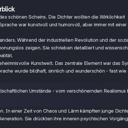
rblick
des schönen Scheins. Die Dichter wollten die Wirklichkeit
Sprache war kunstvoll und humorvoll, aber immer mit einer
anders. Während der industriellen Revolution und der sozi
nungslos zeigen. Sie schrieben detailliert und wissenscha
lität.
 geheimnisvolle Kunstwelt. Das zentrale Element war das S
prache wurde bildhaft, sinnlich und wunderschön - fast wie 
llschaftlichen Umstände - vom verschönernden Realismus b
en. In einer Zeit von Chaos und Lärm kämpften junge Dich
e Generation. Sie drückten ihre inneren psychischen Vorgän