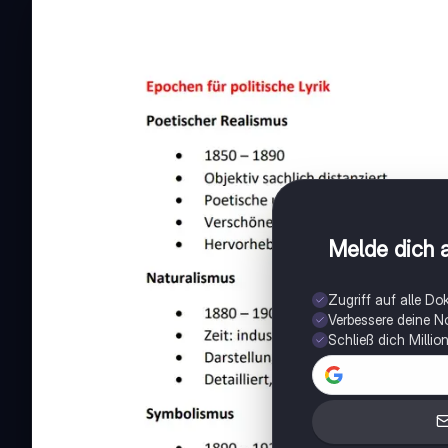
Melde dich a
Zugriff auf alle D
Verbessere deine N
Schließ dich Milli