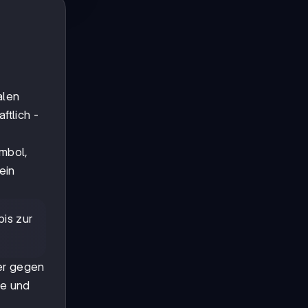
alen
ftlich -
ymbol,
ein
is zur
ter gegen
ge und