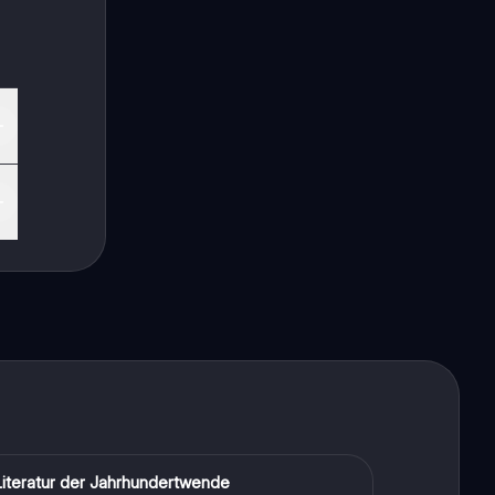
ekt
Literatur der Jahrhundertwende
Deutsch