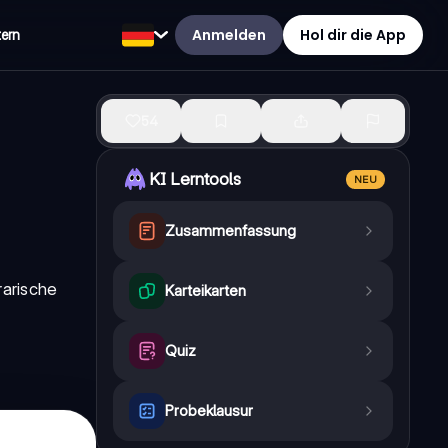
Anmelden
Hol dir die App
tern
54
KI Lerntools
NEU
Zusammenfassung
rarische
Karteikarten
Quiz
Probeklausur