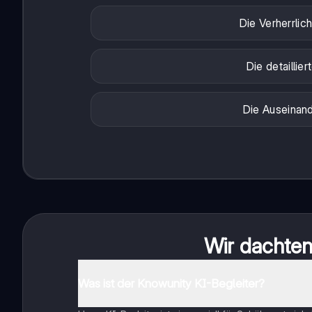
Die Verherrlic
Die detaillie
Die Auseinan
Wir dachten 
Was ist der Knowunity KI-Begleiter?