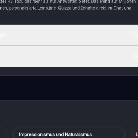
eltes KI-Tool, das mehr als nur Antworten bietet. Basierend auf Millionen
nen, personalisierte Lernpläne, Quizze und Inhalte direkt im Chat und
en?
App Store herunterladen.
rnetze dich mit anderen Schülern und hol dir sofortige Hilfe – alles dir
Impressionismus und Naturalismus
Deutsch