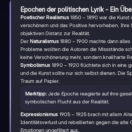
Epochen der politischen Lyrik - Ein Übe
1850-
1850
−
1890
Poetischer Realismus
war die Kunst 
1890
verschönern und das Positive hervorheben. Ihre 
objektiven Distanz zur Realität.
1880-
1880
−
1900
Der
Naturalismus
machte dann alles 
1900
Probleme wollten die Autoren die Missstände scho
keine Verschönerung mehr, sondern knallharte Rea
1890-
1890
−
1920
Symbolismus
flüchtete sich in eine
1920
und die Kunst sollte nur sich selbst dienen. Die S
Traum auf Papier.
Merktipp:
Jede Epoche reagierte auf ihre gese
symbolischen Flucht aus der Realität.
1905-
1905
−
1925
Expressionismus
brach mit allem Alt
1925
Identitätsverlust und rebellierten gegen die alt
Emotionen ungefiltert aus.