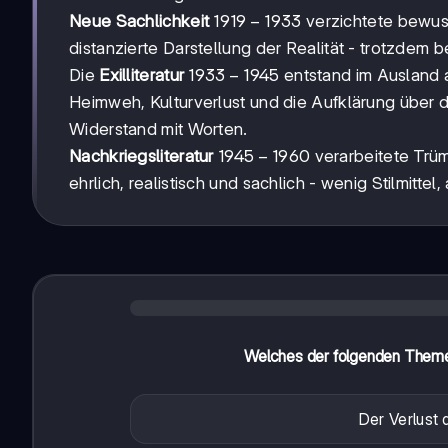
1919-
1919
−
1933
Neue Sachlichkeit
verzichtete bewusst
1933
distanzierte Darstellung der Realität - trotzdem 
1933-
1933
−
1945
Die
Exilliteratur
entstand im Ausland 
1945
Heimweh, Kulturverlust und die Aufklärung über d
Widerstand mit Worten.
1945-
1945
−
1960
Nachkriegsliteratur
verarbeitete Trü
1960
ehrlich, realistisch und sachlich - wenig Stilmitt
Welches der folgenden Themen 
Der Verlust 