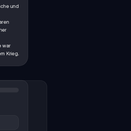
ische und
aren
her
e war
em Krieg.