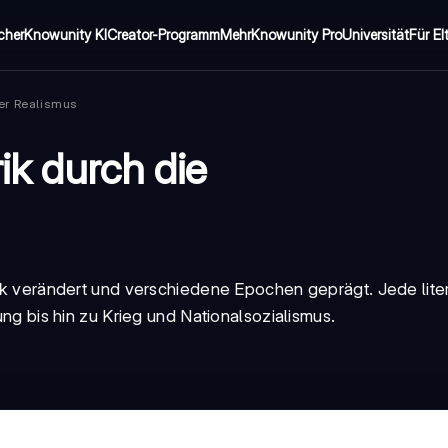
cher
Knowunity KI
Creator-Programm
Mehr
Knowunity Pro
Universität
Für El
er Realismus
rik durch die
tark verändert und verschiedene Epochen geprägt. Jede lite
rung bis hin zu Krieg und Nationalsozialismus.