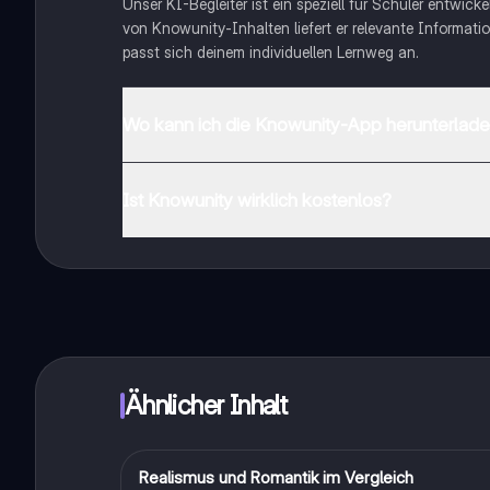
Unser KI-Begleiter ist ein speziell für Schüler entwick
von Knowunity-Inhalten liefert er relevante Informatio
passt sich deinem individuellen Lernweg an.
Wo kann ich die Knowunity-App herunterlad
Du kannst die App im Google Play Store und im Apple 
Ist Knowunity wirklich kostenlos?
Genau! Genieße kostenlosen Zugang zu Lerninhalten, ve
auf deinem Handy.
Ähnlicher Inhalt
Realismus und Romantik im Vergleich
Deutsch