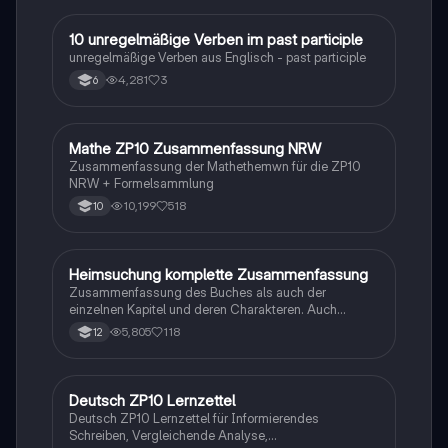
1
10 unregelmäßige Verben im past participle
Englisch
unregelmäßige Verben aus Englisch - past participle
4,281
3
6
Mathe ZP10 Zusammenfassung NRW
Mathe
Zusammenfassung der Mathethemwn für die ZP10
NRW + Formelsammlung
10,199
518
10
Heimsuchung komplette Zusammenfassung
Deutsch
Zusammenfassung des Buches als auch der
einzelnen Kapitel und deren Charakteren. Auch
tabellarisch. Im Unterricht ohne KI erstellt
5,805
118
12
Deutsch ZP10 Lernzettel
Deutsch
Deutsch ZP10 Lernzettel für Informierendes
Schreiben, Vergleichende Analyse,