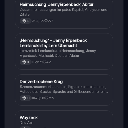
Heimsuchung_JennyErpenbeck_Abitur
Deutsch
Zusammenfassungen für jedes Kapitel, Analysen und
Zitate
14,197
277
12
„Heimsuchung“ - Jenny Erpenbeck
Deutsch
Lernlandkarte/ Lern Übersicht
Lernzettel/ Lernlandkarte Heimsuchung, Jenny
Erpenbeck, Methodik Deutsch Abitur
2,579
42
11
Der zerbrochene Krug
Deutsch
Szenenzusammenfassunfen, Figurenkonstellationen,
Aufbau des Stücks, Sprache und Stilbesonderheiten,
Aussageabsicht, Thematik, Interpretation
48,118
729
10
Woyzeck
Deutsch
Deu Abi