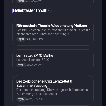
2,356
39
11
Beliebtester Inhalt
9
Führerschein Theorie Wiederholung/Notizen
Lerntipps
Schilder, Zeichen, Zahlen, Vorfahrt und mehr - alles für
die theoretische Führerscheinprüfung :)
9,478
155
11
Lernzettel ZP 10 Mathe
Mathe
Lernzettel von der ZP 10
5,363
116
10
Der zerbrochene Krug Lernzettel &
Deutsch
Zusammenfassung
Der zerbrochene Krug, Die wichtigsten Informationen
zusammengefasst, Lernzettel
23,517
356
12