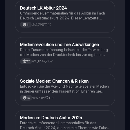
Authentizität und die Herausforderungen der digitalen
Kommunikation. Ideal für Studierende, die sich mit
Deutsch LK Abitur 2024
Deutsch
gesellschaftlicher und politischer Kommunikation
Umfassende Lernmaterialien für das Abitur im Fach
auseinandersetzen möchten.
Deutsch Leistungskurs 2024. Dieser Lernzettel
behandelt zentrale Themen wie
2,793
45
11
Spracherwerbsmodelle, Sprachwandel,
Sprachvarietäten und deren gesellschaftliche
Bedeutung sowie kommunikative Aspekte in
politischen Kontexten. Ideal für die Vorbereitung auf
Medienrevolution und ihre Auswirkungen
Deutsch
materialgestütztes Schreiben und die Analyse
Diese Zusammenfassung behandelt die Entwicklung
literarischer Texte. Enthält wichtige Epochen der
der Medien von der Drucktechnik bis zur digitalen
deutschen Literatur und deren Merkmale.
Kommunikation. Sie beleuchtet die drei
5,814
159
12
Medienrevolutionen, die Funktionen der
Massenmedien, die Rolle von sozialen Medien und
die psychologischen Auswirkungen auf den Nutzer.
Ideal für Schüler, die sich auf das Abitur im Fach
Soziale Medien: Chancen & Risiken
Deutsch
Deutsch vorbereiten. Themen: Mediengeschichte,
Entdecken Sie die Vor- und Nachteile sozialer Medien
Medienkritik, Kommunikationsmodelle, und die
in dieser umfassenden Präsentation. Erfahren Sie
Bedeutung von Massenmedien.
mehr über die Entwicklung, Arten, Gefahren wie
3,489
110
10
Cybermobbing und Identitätsdiebstahl sowie die
Auswirkungen auf das Selbstbewusstsein und die
Gesellschaft. Ideal für Deutschunterricht und
Medienkompetenz. Quellen und weiterführende Links
Medien im Deutsch Abitur 2024
Deutsch
sind enthalten.
Entdecke umfassende Lernmaterialien für das
Deutsch Abitur 2024, die zentrale Themen wie Fake