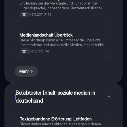
Entdecken Sie die Merkmale und Funktionen der
Jugendsprache, insbesondere Kiezdeutsch (Kanak
Sprak). Diese Präsentation bietet eine umfassende
5,207
192
11
Analyse von Sprachvariationen, Anglizismen und den
Einfluss der Jugendkultur auf die deutsche Sprache.
Ideal für Studierende, die sich mit
Sprachwissenschaft und Soziolinguistik beschäftigen.
Medienlandschaft Überblick
Deutsch
Enthält auch interaktive Elemente wie ein Kahoot-Quiz
Diese Mindmap bietet eine umfassende Übersicht
zur Vertiefung des Wissens.
über moderne und traditionelle Medien, einschließlich
Plattformen wie Twitter, Facebook, Instagram, und
1,038
14
11
YouTube. Sie behandelt die Rolle von Medien in der
Informationsvermittlung und Unterhaltung sowie
deren Einfluss auf die Gesellschaft. Ideal für
Studierende der Medienwissenschaften und zur
Mehr
Vorbereitung auf Prüfungen.
Beliebtester Inhalt: soziale medien in
9
deutschland
Textgebundene Erörterung: Leitfaden
Deutsch
Dieser umfassende Leitfaden zur textgebundenen