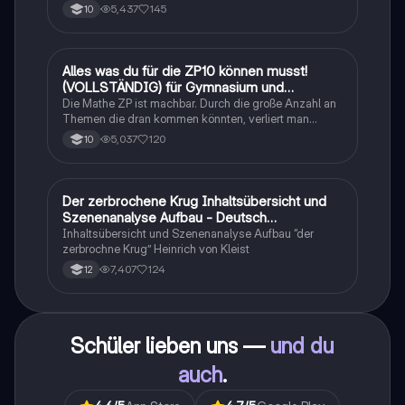
Sachtexte/Roman/Gedicht..
5,437
145
10
Alles was du für die ZP10 können musst!
Mathe
(VOLLSTÄNDIG) für Gymnasium und
Realschule
Die Mathe ZP ist machbar. Durch die große Anzahl an
Themen die dran kommen könnten, verliert man
schnell den Überblick. Also habe ich von den kleinsten
5,037
120
10
Themen bis hin zu den größten alles
zusammengefasst <3.
Der zerbrochene Krug Inhaltsübersicht und
Deutsch
Szenenanalyse Aufbau - Deutsch
Q1/Q2/Abitur
Inhaltsübersicht und Szenenanalyse Aufbau “der
zerbrochne Krug” Heinrich von Kleist
7,407
124
12
Schüler lieben uns —
und du
auch
.