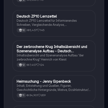
Deutsch ZP10 Lernzettel
Deutsch
Deutsch ZP10 Lernzettel für Informierendes
Schreiben, Vergleichende Analyse,
Sachtexte/Roman/Gedicht..
5,437
145
10
Der zerbrochene Krug Inhaltsübersicht und
Deutsch
Szenenanalyse Aufbau - Deutsch
Q1/Q2/Abitur
Inhaltsübersicht und Szenenanalyse Aufbau “der
zerbrochne Krug” Heinrich von Kleist
7,407
124
12
Heimsuchung - Jenny Erpenbeck
Deutsch
Inhalt, Entstehung und Quellen, Figuren,
Geschichtliche Hintergründe, Motive, Erzählstruktur/-
stil
34,901
659
11