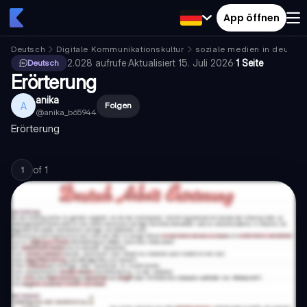
App öffnen
Deutsch
Digitale Kommunikationskultur
soziale medien in deutsc
2.028
aufrufe
·
Aktualisiert
15. Juli 2026
·
1 Seite
Deutsch
Erörterung
anika
A
Folgen
@
anika_b65944
Erörterung
of
1
1