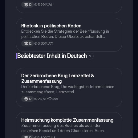
News, gendergerechte Sprache, Medientheorien und
3,991
61
12
die Analyse von Bühneninszenierungen abdecken.
Ideal für die Vorbereitung auf Prüfungen und das
Verständnis zeitgenössischer Medien. Typ:
Zusammenfassung.
Rhetorik in politischen Reden
Deutsch
Entdecken Sie die Strategien der Beeinflussung in
politischen Reden. Dieser Überblick behandelt
rhetorische Mittel, Argumenttypen, politische Lexik
3,351
71
12
und die Rolle von Medien in der politischen
Kommunikation. Ideal für Studierende der
Beliebtester Inhalt in Deutsch
9
Politikwissenschaft und Rhetorik. Typ:
Zusammenfassung.
Der zerbrochene Krug Lernzettel &
Deutsch
Zusammenfassung
Der zerbrochene Krug, Die wichtigsten Informationen
zusammengefasst, Lernzettel
23,517
356
12
Heimsuchung komplette Zusammenfassung
Deutsch
Zusammenfassung des Buches als auch der
einzelnen Kapitel und deren Charakteren. Auch
tabellarisch. Im Unterricht ohne KI erstellt
5,805
118
12