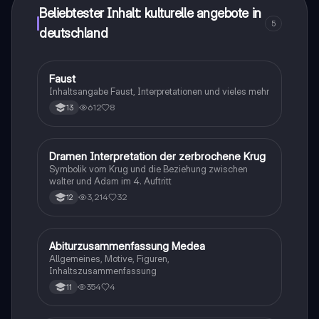
Beliebtester Inhalt: kulturelle angebote in
5
deutschland
Faust
Deutsch
Inhaltsangabe Faust, Interpretationen und vieles mehr
612
8
13
Dramen Interpretation der zerbrochene Krug
Deutsch
Symbolik vom Krug und die Beziehung zwischen
walter und Adam im 4. Auftritt
3,214
32
12
Abiturzusammenfassung Medea
Deutsch
Allgemeines, Motive, Figuren,
Inhaltszusammenfassung
354
4
11