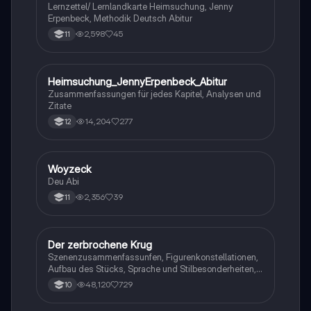
Lernzettel/ Lernlandkarte Heimsuchung, Jenny
Erpenbeck, Methodik Deutsch Abitur
2,598
45
11
Heimsuchung_JennyErpenbeck_Abitur
Deutsch
Zusammenfassungen für jedes Kapitel, Analysen und
Zitate
14,204
277
12
Woyzeck
Deutsch
Deu Abi
2,356
39
11
Der zerbrochene Krug
Deutsch
Szenenzusammenfassunfen, Figurenkonstellationen,
Aufbau des Stücks, Sprache und Stilbesonderheiten,
Aussageabsicht, Thematik, Interpretation
48,120
729
10