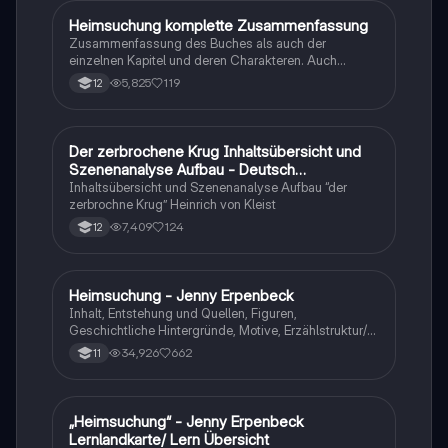
Heimsuchung komplette Zusammenfassung
Deutsch
Zusammenfassung des Buches als auch der
einzelnen Kapitel und deren Charakteren. Auch
tabellarisch. Im Unterricht ohne KI erstellt
5,825
119
12
Der zerbrochene Krug Inhaltsübersicht und
Deutsch
Szenenanalyse Aufbau - Deutsch
Q1/Q2/Abitur
Inhaltsübersicht und Szenenanalyse Aufbau “der
zerbrochne Krug” Heinrich von Kleist
7,409
124
12
Heimsuchung - Jenny Erpenbeck
Deutsch
Inhalt, Entstehung und Quellen, Figuren,
Geschichtliche Hintergründe, Motive, Erzählstruktur/-
stil
34,926
662
11
„Heimsuchung“ - Jenny Erpenbeck
Deutsch
Lernlandkarte/ Lern Übersicht