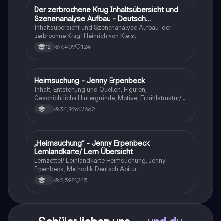
Der zerbrochene Krug Inhaltsübersicht und
Deutsch
Szenenanalyse Aufbau - Deutsch
Q1/Q2/Abitur
Inhaltsübersicht und Szenenanalyse Aufbau “der
zerbrochne Krug” Heinrich von Kleist
7,409
124
12
Heimsuchung - Jenny Erpenbeck
Deutsch
Inhalt, Entstehung und Quellen, Figuren,
Geschichtliche Hintergründe, Motive, Erzählstruktur/-
stil
34,926
662
11
„Heimsuchung“ - Jenny Erpenbeck
Deutsch
Lernlandkarte/ Lern Übersicht
Lernzettel/ Lernlandkarte Heimsuchung, Jenny
Erpenbeck, Methodik Deutsch Abitur
2,598
45
11