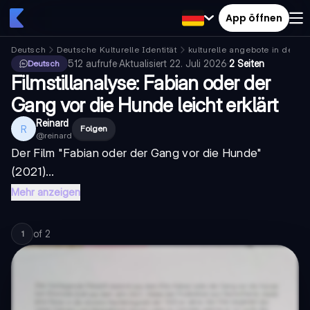
App öffnen
Deutsch
Deutsche Kulturelle Identität
kulturelle angebote in deuts
512
aufrufe
·
Aktualisiert
22. Juli 2026
·
2 Seiten
Deutsch
Filmstillanalyse: Fabian oder der
Gang vor die Hunde leicht erklärt
Reinard
R
Folgen
@
reinard
Der Film "Fabian oder der Gang vor die Hunde"
(2021)...
Mehr anzeigen
of
2
1