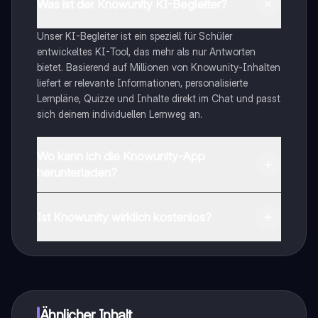
Was ist der Knowunity KI-Begleiter?
Unser KI-Begleiter ist ein speziell für Schüler
entwickeltes KI-Tool, das mehr als nur Antworten
bietet. Basierend auf Millionen von Knowunity-Inhalten
liefert er relevante Informationen, personalisierte
Lernpläne, Quizze und Inhalte direkt im Chat und passt
sich deinem individuellen Lernweg an.
Wo kann ich die Knowunity-App
herunterladen?
Du kannst die App im Google Play Store und im Apple
App Store herunterladen.
Ist Knowunity wirklich kostenlos?
Genau! Genieße kostenlosen Zugang zu Lerninhalten,
vernetze dich mit anderen Schülern und hol dir
sofortige Hilfe – alles direkt auf deinem Handy.
Ähnlicher Inhalt