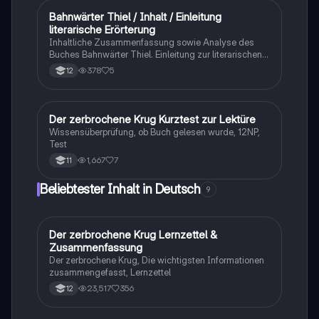
Bahnwärter Thiel / Inhalt / Einleitung
Deutsch
literarische Erörterung
Inhaltliche Zusammenfassung sowie Analyse des
Buches Bahnwärter Thiel. Einleitung zur literarischen
Erörterung Epochenübersicht zum Naturalismus.
378
5
12
Der zerbrochene Krug Kurztest zur Lektüre
Deutsch
Wissensüberprüfung, ob Buch gelesen wurde, 12NP,
Test
1,667
7
11
Beliebtester Inhalt in Deutsch
9
Der zerbrochene Krug Lernzettel &
Deutsch
Zusammenfassung
Der zerbrochene Krug, Die wichtigsten Informationen
zusammengefasst, Lernzettel
23,517
356
12