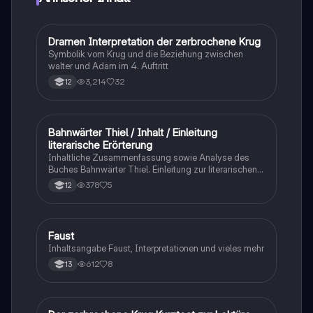
Dramen Interpretation der zerbrochene Krug
Deutsch
Symbolik vom Krug und die Beziehung zwischen
walter und Adam im 4. Auftritt
3,214
32
12
Bahnwärter Thiel / Inhalt / Einleitung
Deutsch
literarische Erörterung
Inhaltliche Zusammenfassung sowie Analyse des
Buches Bahnwärter Thiel. Einleitung zur literarischen
Erörterung Epochenübersicht zum Naturalismus.
378
5
12
Faust
Deutsch
Inhaltsangabe Faust, Interpretationen und vieles mehr
612
8
13