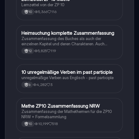
Lernzettel von der ZP 10
5,366
116
10
Heimsuchung komplette Zusammenfassung
Deutsch
Zusammenfassung des Buches als auch der
einzelnen Kapitel und deren Charakteren. Auch
tabellarisch. Im Unterricht ohne KI erstellt
5,825
119
12
1
10 unregelmäßige Verben im past participle
Englisch
unregelmäßige Verben aus Englisch - past participle
4,282
3
6
Mathe ZP10 Zusammenfassung NRW
Mathe
Zusammenfassung der Mathethemwn für die ZP10
NRW + Formelsammlung
10,199
518
10