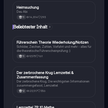
Heimsuchung
Deutsch
Deu Abi
14,814
293
11
Beliebtester Inhalt
9
Führerschein Theorie Wiederholung/Notizen
Lerntipps
Schilder, Zeichen, Zahlen, Vorfahrt und mehr - alles für
die theoretische Führerscheinprüfung :)
9,575
161
11
Der zerbrochene Krug Lernzettel &
Deutsch
Zusammenfassung
Der zerbrochene Krug, Die wichtigsten Informationen
zusammengefasst, Lernzettel
23,517
356
12
Lernzettel ZP 10 Mathe
Mathe