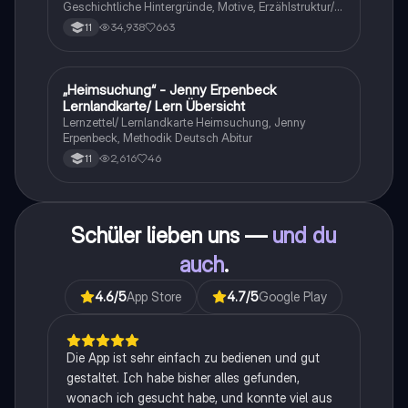
Geschichtliche Hintergründe, Motive, Erzählstruktur/-
stil
34,938
663
11
„Heimsuchung“ - Jenny Erpenbeck
Deutsch
Lernlandkarte/ Lern Übersicht
Lernzettel/ Lernlandkarte Heimsuchung, Jenny
Erpenbeck, Methodik Deutsch Abitur
2,616
46
11
Schüler lieben uns —
und du
auch
.
4.6
/5
App Store
4.7
/5
Google Play
Die App ist sehr einfach zu bedienen und gut
gestaltet. Ich habe bisher alles gefunden,
wonach ich gesucht habe, und konnte viel aus