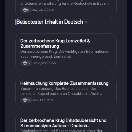
strukturierten Erörterung für die Realschule in Bayern.
Behandelt die Einleitung, Argumentationsstruktur, Vor-
4,243
130
8
und Nachteile sowie den Schluss. Ideal für die
Vorbereitung auf die Abschlussprüfung. Enthält
Beliebtester Inhalt in Deutsch
9
Beispiele und Tipps zur Formulierung von
Argumenten.
Der zerbrochene Krug Lernzettel &
Deutsch
Zusammenfassung
Der zerbrochene Krug, Die wichtigsten Informationen
zusammengefasst, Lernzettel
23,519
356
12
Heimsuchung komplette Zusammenfassung
Deutsch
Zusammenfassung des Buches als auch der
einzelnen Kapitel und deren Charakteren. Auch
tabellarisch. Im Unterricht ohne KI erstellt
5,855
119
12
Der zerbrochene Krug Inhaltsübersicht und
Deutsch
Szenenanalyse Aufbau - Deutsch
Q1/Q2/Abitur
Inhaltsübersicht und Szenenanalyse Aufbau “der