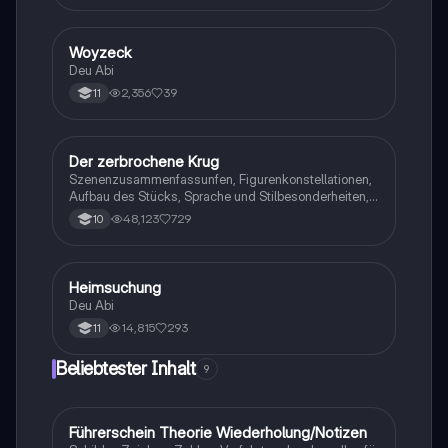
Woyzeck
Deutsch
Deu Abi
2,356
39
11
Der zerbrochene Krug
Deutsch
Szenenzusammenfassunfen, Figurenkonstellationen,
Aufbau des Stücks, Sprache und Stilbesonderheiten,
Aussageabsicht, Thematik, Interpretation
48,123
729
10
Heimsuchung
Deutsch
Deu Abi
14,815
293
11
Beliebtester Inhalt
9
Führerschein Theorie Wiederholung/Notizen
Lerntipps