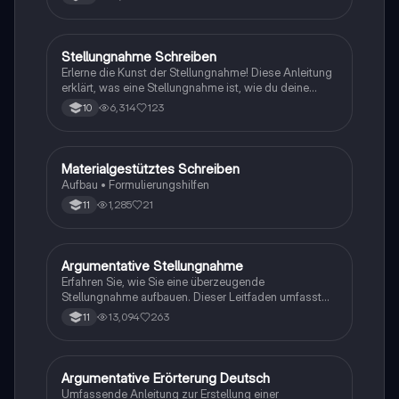
Aufbauprinzipien für Erörterungen. Erfahren Sie, wie
Sie überzeugende Thesen, Antithesen und
unterstützende Argumente formulieren. Ideal für
Schüler, die ihre Fähigkeiten im argumentativen
Stellungnahme Schreiben
Deutsch
Schreiben verbessern möchten.
Erlerne die Kunst der Stellungnahme! Diese Anleitung
erklärt, was eine Stellungnahme ist, wie du deine
eigene Meinung klar und überzeugend formulierst und
6,314
123
10
welche Struktur du beachten solltest. Ideal für
Diskussionen und Argumentationen. Enthält hilfreiche
Formulierungen und Beispiele.
Materialgestütztes Schreiben
Deutsch
Aufbau • Formulierungshilfen
1,285
21
11
Argumentative Stellungnahme
Deutsch
Erfahren Sie, wie Sie eine überzeugende
Stellungnahme aufbauen. Dieser Leitfaden umfasst
die Struktur (Einleitung, Hauptteil, Schluss), wichtige
13,094
263
11
Argumente, Beispiele und Tipps zur Formulierung
Ihrer eigenen Meinung. Ideal für Schüler, die ihre
Schreibfähigkeiten im Bereich der Argumentation
verbessern möchten.
Argumentative Erörterung Deutsch
Deutsch
Umfassende Anleitung zur Erstellung einer