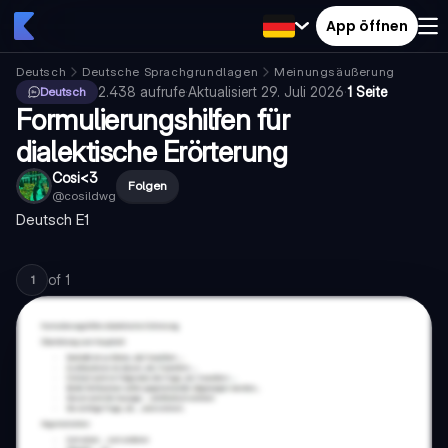
App öffnen
Deutsch
Deutsche Sprachgrundlagen
Meinungsäußerung
2.438
aufrufe
·
Aktualisiert
29. Juli 2026
·
1 Seite
Deutsch
Formulierungshilfen für
dialektische Erörterung
Cosi<3
Folgen
@
cosildwg
Deutsch E1
of
1
1