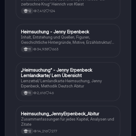
zerbrochne Krug” Heinrich von Kleist
7,412
124
12
Heimsuchung - Jenny Erpenbeck
Deutsch
Inhalt, Entstehung und Quellen, Figuren,
Geschichtliche Hintergründe, Motive, Erzählstruktur/-
stil
34,938
663
11
„Heimsuchung“ - Jenny Erpenbeck
Deutsch
Lernlandkarte/ Lern Übersicht
Lernzettel/ Lernlandkarte Heimsuchung, Jenny
Erpenbeck, Methodik Deutsch Abitur
2,616
46
11
Heimsuchung_JennyErpenbeck_Abitur
Deutsch
Zusammenfassungen für jedes Kapitel, Analysen und
Zitate
14,216
277
12