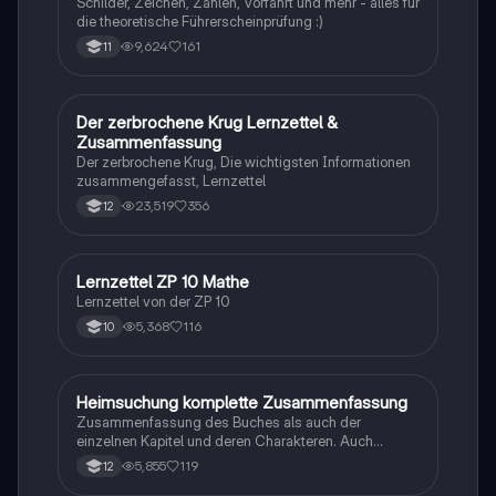
Schilder, Zeichen, Zahlen, Vorfahrt und mehr - alles für
die theoretische Führerscheinprüfung :)
9,624
161
11
Der zerbrochene Krug Lernzettel &
Deutsch
Zusammenfassung
Der zerbrochene Krug, Die wichtigsten Informationen
zusammengefasst, Lernzettel
23,519
356
12
Lernzettel ZP 10 Mathe
Mathe
Lernzettel von der ZP 10
5,368
116
10
Heimsuchung komplette Zusammenfassung
Deutsch
Zusammenfassung des Buches als auch der
einzelnen Kapitel und deren Charakteren. Auch
tabellarisch. Im Unterricht ohne KI erstellt
5,855
119
12