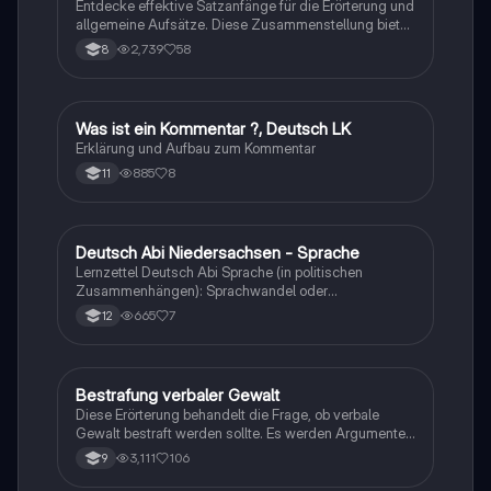
Entdecke effektive Satzanfänge für die Erörterung und
allgemeine Aufsätze. Diese Zusammenstellung bietet
dir wertvolle Formulierungen, um deine Argumente
2,739
58
8
klar und überzeugend zu präsentieren. Ideal für
Schüler, die ihre Schreibfähigkeiten verbessern
möchten.
Was ist ein Kommentar ?, Deutsch LK
Deutsch
Erklärung und Aufbau zum Kommentar
885
8
11
Deutsch Abi Niedersachsen - Sprache
Deutsch
Lernzettel Deutsch Abi Sprache (in politischen
Zusammenhängen): Sprachwandel oder
Sprachverfall, Standardisierungsideologie und
665
7
12
Differenztheorie, Kommunikationsmodelle, Merkmale
politischer Sprache, ethische politische
Kommunikation etc.
Bestrafung verbaler Gewalt
Deutsch
Diese Erörterung behandelt die Frage, ob verbale
Gewalt bestraft werden sollte. Es werden Argumente
für und gegen die Bestrafung diskutiert, einschließlich
3,111
106
9
der psychischen und physischen Auswirkungen auf
die Opfer sowie der rechtlichen Rahmenbedingungen