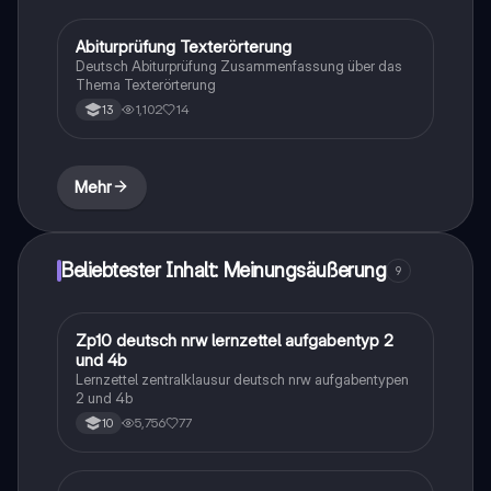
in Deutschland. Die Analyse beleuchtet die
Notwendigkeit von Maßnahmen zur Gewaltprävention
Abiturprüfung Texterörterung
Deutsch
und die Rolle der Gesellschaft im Umgang mit
Deutsch Abiturprüfung Zusammenfassung über das
verbalen Übergriffen.
Thema Texterörterung
1,102
14
13
Mehr
Beliebtester Inhalt: Meinungsäußerung
9
Zp10 deutsch nrw lernzettel aufgabentyp 2
Deutsch
und 4b
Lernzettel zentralklausur deutsch nrw aufgabentypen
2 und 4b
5,756
77
10