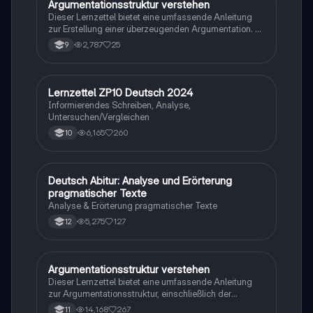
Argumentationsstruktur verstehen
Deutsch
Dieser Lernzettel bietet eine umfassende Anleitung
zur Erstellung einer überzeugenden Argumentation. Er
behandelt die wesentlichen Elemente wie Einleitung,
2,787
25
9
Hauptteil mit klaren Argumenten (Behauptung,
Begründung, Beispiel) und Schlussfolgerung. Ideal für
Schüler, die ihre Schreibfähigkeiten verbessern
möchten und lernen wollen, wie man Leser effektiv
Lernzettel ZP10 Deutsch 2024
Deutsch
überzeugt.
Informierendes Schreiben, Analyse,
Untersuchen/Vergleichen
6,165
260
10
Deutsch Abitur: Analyse und Erörterung
Deutsch
pragmatischer Texte
Analyse & Erörterung pragmatischer Texte
5,275
127
12
Argumentationsstruktur verstehen
Deutsch
Dieser Lernzettel bietet eine umfassende Anleitung
zur Argumentationsstruktur, einschließlich der
verschiedenen Argumententypen und der
14,168
267
11