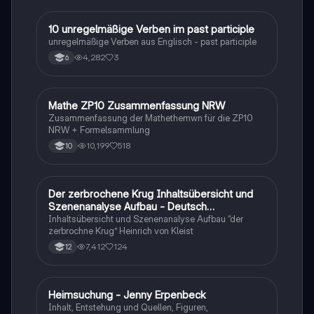
1
10 unregelmäßige Verben im past participle
Englisch
unregelmäßige Verben aus Englisch - past participle
4,282
3
6
Mathe ZP10 Zusammenfassung NRW
Mathe
Zusammenfassung der Mathethemwn für die ZP10
NRW + Formelsammlung
10,199
518
10
Der zerbrochene Krug Inhaltsübersicht und
Deutsch
Szenenanalyse Aufbau - Deutsch
Q1/Q2/Abitur
Inhaltsübersicht und Szenenanalyse Aufbau “der
zerbrochne Krug” Heinrich von Kleist
7,412
124
12
Heimsuchung - Jenny Erpenbeck
Deutsch
Inhalt, Entstehung und Quellen, Figuren,