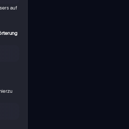
sers auf
örterung
hierzu