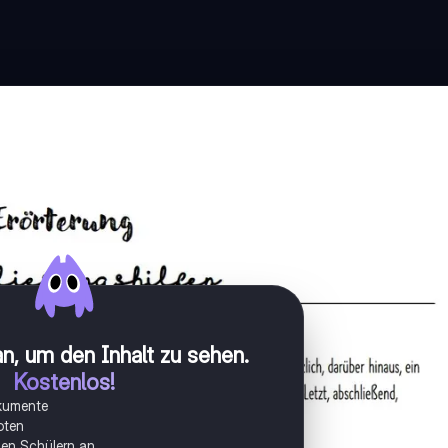
n, um den Inhalt zu sehen
.
Kostenlos!
okumente
oten
onen Schülern an