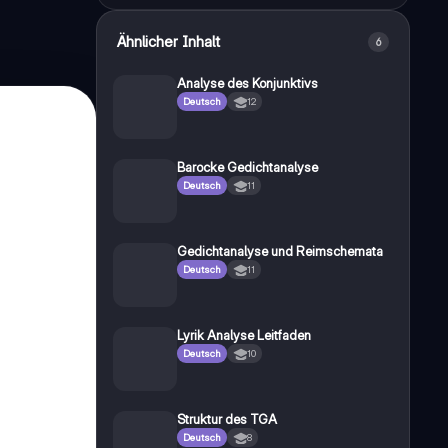
Ähnlicher Inhalt
6
Analyse des Konjunktivs
Deutsch
12
Barocke Gedichtanalyse
Deutsch
11
Gedichtanalyse und Reimschemata
Deutsch
11
Lyrik Analyse Leitfaden
Deutsch
10
Struktur des TGA
Deutsch
8