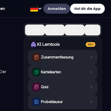
Anmelden
Hol dir die App
tern
60
KI Lerntools
NEU
Zusammenfassung
 Der
Karteikarten
Quiz
Probeklausur