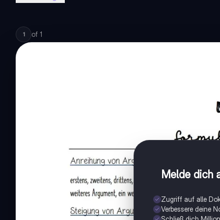
of
1
1
Melde dich a
Zugriff auf alle D
Verbessere deine N
Schließ dich Milli