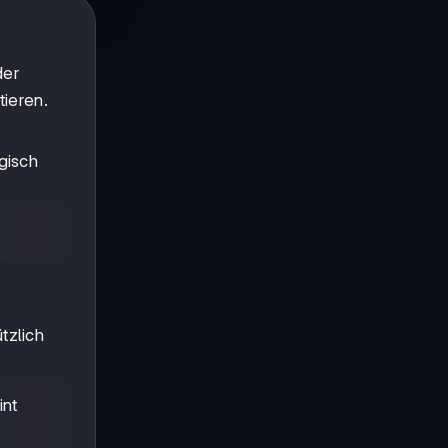
der
tieren.
gisch
tzlich
int