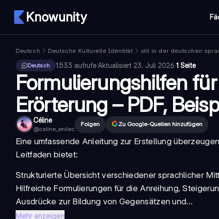
Knowunity
Fä
Deutsch
Deutsche Kulturelle Identität
stil in der deutschen spr
1.533
aufrufe
·
Aktualisiert
23. Juli 2026
·
1 Seite
Deutsch
Formulierungshilfen für
Erörterung – PDF, Beisp
Céline
Folgen
Zu Google-Quellen hinzufügen
@
celine_enilec
Eine umfassende Anleitung zur Erstellung überzeugen
Leitfaden bietet:
Strukturierte Übersicht verschiedener sprachlicher Mi
Hilfreiche Formulierungen für die Anreihung, Steiger
Ausdrücke zur Bildung von Gegensätzen und...
Mehr anzeigen