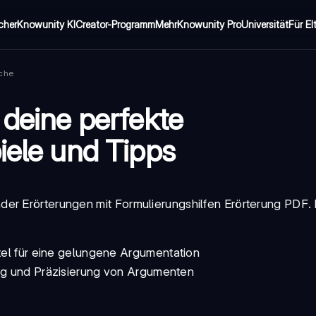
cher
Knowunity KI
Creator-Programm
Mehr
Knowunity Pro
Universität
Für El
ache
 deine perfekte
iele und Tipps
der Erörterungen mit
Formulierungshilfen Erörterung PDF
.
ttel für eine gelungene
Argumentation
ung und Präzisierung von Argumenten