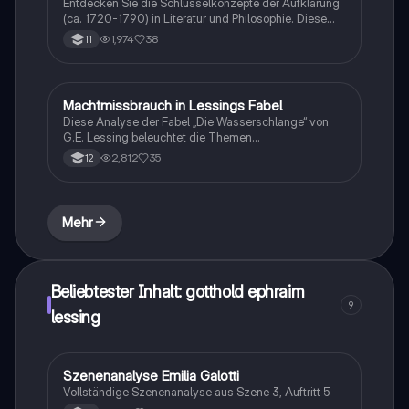
Entdecken Sie die Schlüsselkonzepte der Aufklärung
(ca. 1720-1790) in Literatur und Philosophie. Diese
Übersicht behandelt die Entwicklung des Bürgertums,
1,974
38
11
die Herausforderungen an den Adel, die Rolle von
Immanuel Kant und Gotthold Ephraim Lessing sowie
die zentralen Themen wie Vernunft, Individualismus
und gesellschaftliche Kritik. Ideal für Studierende der
Machtmissbrauch in Lessings Fabel
Deutsch
Literatur- und Geschichtswissenschaften.
Diese Analyse der Fabel „Die Wasserschlange“ von
G.E. Lessing beleuchtet die Themen
Machtmissbrauch und die Rolle des Herrschers.
2,812
35
12
Erfahren Sie, wie die Wasserschlange als tyrannischer
König die Frösche ausbeutet und welche zeitlosen
gesellschaftlichen Kritiken in der Erzählung verborgen
sind. Ideal für Studierende der Literaturwissenschaft.
Mehr
Beliebtester Inhalt: gotthold ephraim
9
lessing
Szenenanalyse Emilia Galotti
Deutsch
Vollständige Szenenanalyse aus Szene 3, Auftritt 5