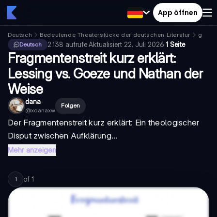
App öffnen
Deutsch
Bedeutende Theaterstücke der deutschen Literatur
gottho
2.138
aufrufe
·
Aktualisiert
22. Juli 2026
·
1 Seite
Deutsch
Fragmentenstreit kurz erklärt:
Lessing vs. Goeze und Nathan der
Weise
dana
Folgen
@
xdanaxw
Der
Fragmentenstreit kurz erklärt
: Ein theologischer
Disput zwischen Aufklärung...
Mehr anzeigen
of
1
1