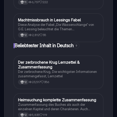
Zusammenfassung behandelt zentrale Merkmale,
6,737
222
11
bedeutende Autoren und Werke sowie die
gesellschaftlichen Hintergründe der Epochen: Barock,
Aufklärung, Sturm und Drang, Weimarer Klassik,
Romantik, Expressionismus und Literatur nach 1945.
Machtmissbrauch in Lessings Fabel
Deutsch
Ideal für Studierende der Literaturwissenschaft.
Diese Analyse der Fabel „Die Wasserschlange“ von
G.E. Lessing beleuchtet die Themen
Machtmissbrauch und die Rolle des Herrschers.
2,812
35
12
Erfahren Sie, wie die Wasserschlange als tyrannischer
König die Frösche ausbeutet und welche zeitlosen
Beliebtester Inhalt in Deutsch
9
gesellschaftlichen Kritiken in der Erzählung verborgen
sind. Ideal für Studierende der Literaturwissenschaft.
Der zerbrochene Krug Lernzettel &
Deutsch
Zusammenfassung
Der zerbrochene Krug, Die wichtigsten Informationen
zusammengefasst, Lernzettel
23,517
356
12
Heimsuchung komplette Zusammenfassung
Deutsch
Zusammenfassung des Buches als auch der
einzelnen Kapitel und deren Charakteren. Auch
tabellarisch. Im Unterricht ohne KI erstellt
5,835
119
12