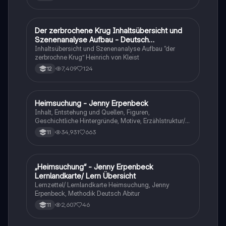
Der zerbrochene Krug Inhaltsübersicht und
Deutsch
Szenenanalyse Aufbau - Deutsch
Q1/Q2/Abitur
Inhaltsübersicht und Szenenanalyse Aufbau “der
zerbrochne Krug” Heinrich von Kleist
7,409
124
12
Heimsuchung - Jenny Erpenbeck
Deutsch
Inhalt, Entstehung und Quellen, Figuren,
Geschichtliche Hintergründe, Motive, Erzählstruktur/-
stil
34,931
663
11
„Heimsuchung“ - Jenny Erpenbeck
Deutsch
Lernlandkarte/ Lern Übersicht
Lernzettel/ Lernlandkarte Heimsuchung, Jenny
Erpenbeck, Methodik Deutsch Abitur
2,607
46
11