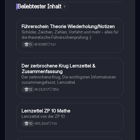
Beliebtester Inhalt
9
Führerschein Theorie Wiederholung/Notizen
Lerntipps
Schilder, Zeichen, Zahlen, Vorfahrt und mehr - alles für
die theoretische Führerscheinprüfung :)
9,585
161
11
Der zerbrochene Krug Lernzettel &
Deutsch
Zusammenfassung
Der zerbrochene Krug, Die wichtigsten Informationen
zusammengefasst, Lernzettel
23,517
356
12
Lernzettel ZP 10 Mathe
Mathe
Lernzettel von der ZP 10
5,366
116
10