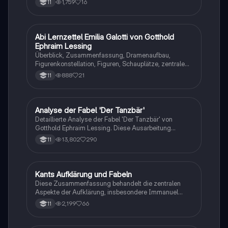
1,759
16
11
Abi Lernzettel Emilia Galotti von Gotthold
Deutsch
Ephraim Lessing
Überblick, Zusammenfassung, Dramenaufbau,
Figurenkonstellation, Figuren, Schauplätze, zentrale
Motive und Themen, Erzählweise, Epochenbezug,
888
21
11
Aufklärung
Analyse der Fabel 'Der Tanzbär'
Deutsch
Detaillierte Analyse der Fabel 'Der Tanzbär' von
Gotthold Ephraim Lessing. Diese Ausarbeitung
umfasst die zentralen Themen der Aufklärung, die
13,802
290
11
kritische Betrachtung des Hoflebens und des
Bürgertums sowie die Verwendung rhetorischer Mittel.
Ideal für Schüler, die sich auf Prüfungen vorbereiten
oder ein tieferes Verständnis der Fabeltheorie
Kants Aufklärung und Fabeln
Deutsch
Lessings erlangen möchten.
Diese Zusammenfassung behandelt die zentralen
Aspekte der Aufklärung, insbesondere Immanuel
Kants Philosophie und die Rolle von Fabeln in der
2,199
66
11
bürgerlichen Literatur. Erfahren Sie mehr über das
Welt- und Menschenbild, den historischen Kontext,
die philosophischen Strömungen sowie die Merkmale