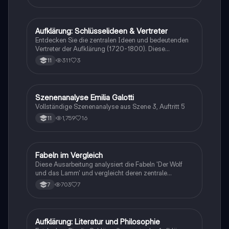
'Nathan der Weise', die Machtverhältnisse zwischen
Adel und Bürgertum sowie Lessings Werte von
Toleranz und Menschlichkeit. Ideal für Studierende
Aufklärung: Schlüsselideen & Vertreter
Deutsch
der Literatur und Aufklärung. Typ: Präsentation.
Entdecken Sie die zentralen Ideen und bedeutenden
Vertreter der Aufklärung (1720-1800). Diese
Zusammenfassung behandelt den historischen
311
3
11
Kontext, die Konflikte zwischen Wissenschaft und
Kirche, sowie die literarischen Gattungen und
Stilmittel dieser Epoche. Ideal für Studierende, die
sich mit der Aufklärung und ihren Auswirkungen auf
Szenenanalyse Emilia Galotti
Deutsch
die moderne Gesellschaft auseinandersetzen
Vollständige Szenenanalyse aus Szene 3, Auftritt 5
möchten.
1,759
16
11
Fabeln im Vergleich
Deutsch
Diese Ausarbeitung analysiert die Fabeln 'Der Wolf
und das Lamm' und vergleicht deren zentrale
Themen, Charaktere und Moral. Erfahren Sie mehr
703
7
7
über die Gemeinsamkeiten und Unterschiede
zwischen den Erzählungen von Phaedrus und
Lessing. Ideal für Studierende, die sich mit Fabeln
und deren Analyse beschäftigen.
Aufklärung: Literatur und Philosophie
Deutsch