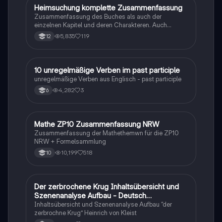
Heimsuchung komplette Zusammenfassung
Deutsch
Zusammenfassung des Buches als auch der
einzelnen Kapitel und deren Charakteren. Auch
tabellarisch. Im Unterricht ohne KI erstellt
5,835
119
12
1
10 unregelmäßige Verben im past participle
Englisch
unregelmäßige Verben aus Englisch - past participle
4,282
3
6
Mathe ZP10 Zusammenfassung NRW
Mathe
Zusammenfassung der Mathethemwn für die ZP10
NRW + Formelsammlung
10,199
518
10
Der zerbrochene Krug Inhaltsübersicht und
Deutsch
Szenenanalyse Aufbau - Deutsch
Q1/Q2/Abitur
Inhaltsübersicht und Szenenanalyse Aufbau “der
zerbrochne Krug” Heinrich von Kleist