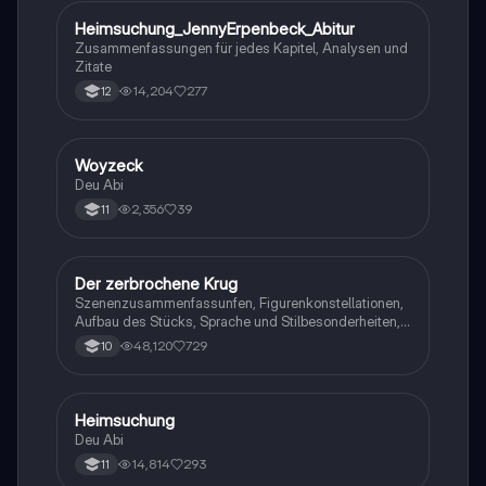
Heimsuchung_JennyErpenbeck_Abitur
Deutsch
Zusammenfassungen für jedes Kapitel, Analysen und
Zitate
14,204
277
12
Woyzeck
Deutsch
Deu Abi
2,356
39
11
Der zerbrochene Krug
Deutsch
Szenenzusammenfassunfen, Figurenkonstellationen,
Aufbau des Stücks, Sprache und Stilbesonderheiten,
Aussageabsicht, Thematik, Interpretation
48,120
729
10
Heimsuchung
Deutsch
Deu Abi
14,814
293
11