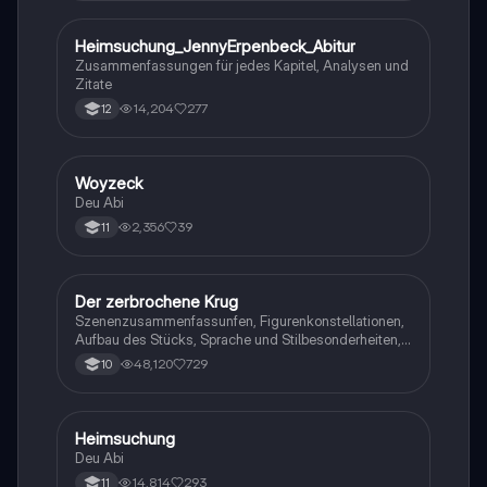
Heimsuchung_JennyErpenbeck_Abitur
Deutsch
Zusammenfassungen für jedes Kapitel, Analysen und
Zitate
14,204
277
12
Woyzeck
Deutsch
Deu Abi
2,356
39
11
Der zerbrochene Krug
Deutsch
Szenenzusammenfassunfen, Figurenkonstellationen,
Aufbau des Stücks, Sprache und Stilbesonderheiten,
Aussageabsicht, Thematik, Interpretation
48,120
729
10
Heimsuchung
Deutsch
Deu Abi
14,814
293
11