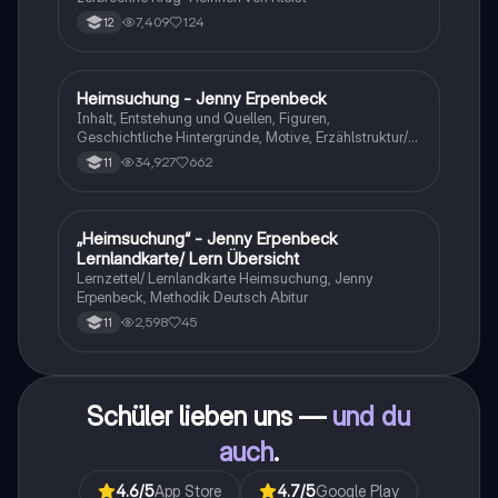
7,409
124
12
Heimsuchung - Jenny Erpenbeck
Deutsch
Inhalt, Entstehung und Quellen, Figuren,
Geschichtliche Hintergründe, Motive, Erzählstruktur/-
stil
34,927
662
11
„Heimsuchung“ - Jenny Erpenbeck
Deutsch
Lernlandkarte/ Lern Übersicht
Lernzettel/ Lernlandkarte Heimsuchung, Jenny
Erpenbeck, Methodik Deutsch Abitur
2,598
45
11
Schüler lieben uns —
und du
auch
.
4.6
/5
App Store
4.7
/5
Google Play