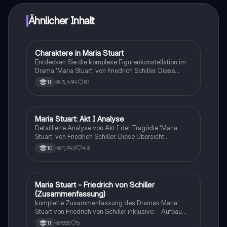
Ähnlicher Inhalt
Charaktere in Maria Stuart
Deutsch
Entdecken Sie die komplexe Figurenkonstellation im
Drama 'Maria Stuart' von Friedrich Schiller. Diese
Analyse beleuchtet die Beziehungen zwischen
3,494
81
11
Protagonistin Elisabeth und Antagonistin Maria sowie
die Rolle der Nebenfiguren. Ideal für Studierende der
Literaturwissenschaft und Theateranalyse.
Maria Stuart: Akt I Analyse
Deutsch
Detaillierte Analyse von Akt I der Tragödie 'Maria
Stuart' von Friedrich Schiller. Diese Übersicht
behandelt zentrale Themen wie Macht, Schuld und
1,740
43
10
Intrigen, sowie die dramatischen Konflikte zwischen
Maria und Elisabeth. Ideal für Studierende, die sich
auf Prüfungen vorbereiten oder tiefere Einblicke in die
Charakterdynamik und dramaturgischen Elemente
Maria Stuart - Friedrich von Schiller
Deutsch
suchen.
(Zusammenfassung)
komplette Zusammenfassung des Dramas Maria
Stuart von Friedrich von Schiller inklusive: - Aufbau
(geschlossenes Drama, pyramidaler Aufbau und
555
5
11