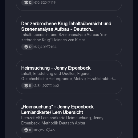
tabellarisch. Im Unterricht ohne KI erstellt
5,825
119
12
Der zerbrochene Krug Inhaltsübersicht und
Deutsch
Szenenanalyse Aufbau - Deutsch
Q1/Q2/Abitur
Inhaltsübersicht und Szenenanalyse Aufbau “der
zerbrochne Krug” Heinrich von Kleist
7,409
124
12
Heimsuchung - Jenny Erpenbeck
Deutsch
Inhalt, Entstehung und Quellen, Figuren,
Geschichtliche Hintergründe, Motive, Erzählstruktur/-
stil
34,927
662
11
„Heimsuchung“ - Jenny Erpenbeck
Deutsch
Lernlandkarte/ Lern Übersicht
Lernzettel/ Lernlandkarte Heimsuchung, Jenny
Erpenbeck, Methodik Deutsch Abitur
2,598
45
11