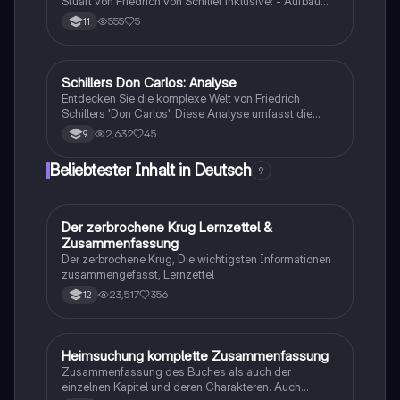
Stuart von Friedrich von Schiller inklusive: - Aufbau
(geschlossenes Drama, pyramidaler Aufbau und
555
5
11
Euripides Methode) - Stilmittel (Stilmittel, Metrum und
Reim) - Charakterisierungen - Personenkonstellation -
..
Schillers Don Carlos: Analyse
Deutsch
Entdecken Sie die komplexe Welt von Friedrich
Schillers 'Don Carlos'. Diese Analyse umfasst die
biographische Einordnung, die Figurenkonstellation,
2,632
45
9
den Inhalt und die Epochen des Werkes. Ideal für
Studierende, die sich mit den Themen Sturm und
Beliebtester Inhalt in Deutsch
9
Drang sowie Klassik auseinandersetzen möchten.
Erfahren Sie mehr über die Beziehungen der
Charaktere und die dramatische Handlung in diesem
bedeutenden Werk der deutschen Literatur.
Der zerbrochene Krug Lernzettel &
Deutsch
Zusammenfassung
Der zerbrochene Krug, Die wichtigsten Informationen
zusammengefasst, Lernzettel
23,517
356
12
Heimsuchung komplette Zusammenfassung
Deutsch
Zusammenfassung des Buches als auch der
einzelnen Kapitel und deren Charakteren. Auch