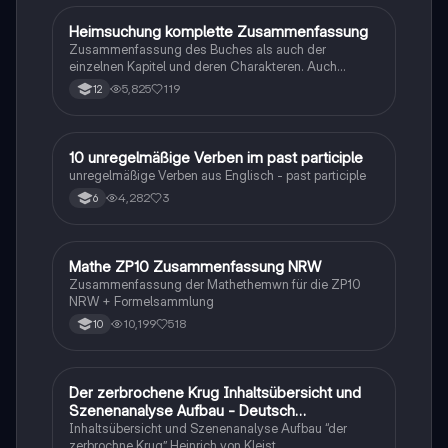
Heimsuchung komplette Zusammenfassung
Deutsch
Zusammenfassung des Buches als auch der
einzelnen Kapitel und deren Charakteren. Auch
tabellarisch. Im Unterricht ohne KI erstellt
5,825
119
12
1
10 unregelmäßige Verben im past participle
Englisch
unregelmäßige Verben aus Englisch - past participle
4,282
3
6
Mathe ZP10 Zusammenfassung NRW
Mathe
Zusammenfassung der Mathethemwn für die ZP10
NRW + Formelsammlung
10,199
518
10
Der zerbrochene Krug Inhaltsübersicht und
Deutsch
Szenenanalyse Aufbau - Deutsch
Q1/Q2/Abitur
Inhaltsübersicht und Szenenanalyse Aufbau “der
zerbrochne Krug” Heinrich von Kleist