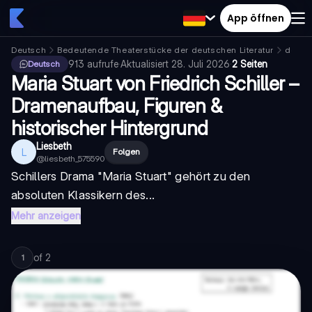
App öffnen
Deutsch
Bedeutende Theaterstücke der deutschen Literatur
don c
913
aufrufe
·
Aktualisiert
28. Juli 2026
·
2 Seiten
Deutsch
Maria Stuart von Friedrich Schiller –
Dramenaufbau, Figuren &
historischer Hintergrund
Liesbeth
L
Folgen
@
liesbeth_575590
Schillers Drama "Maria Stuart" gehört zu den
absoluten Klassikern des...
Mehr anzeigen
of
2
1