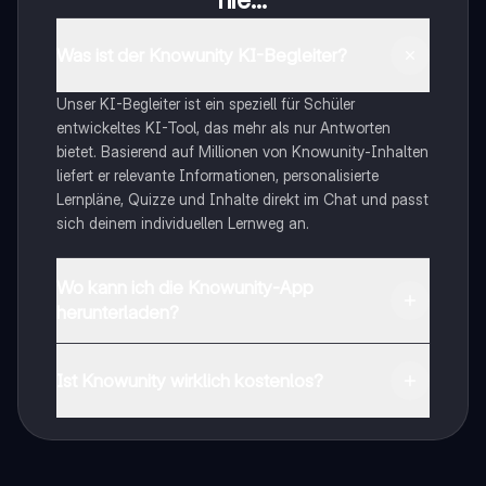
Was ist der Knowunity KI-Begleiter?
Unser KI-Begleiter ist ein speziell für Schüler
entwickeltes KI-Tool, das mehr als nur Antworten
bietet. Basierend auf Millionen von Knowunity-Inhalten
liefert er relevante Informationen, personalisierte
Lernpläne, Quizze und Inhalte direkt im Chat und passt
sich deinem individuellen Lernweg an.
Wo kann ich die Knowunity-App
herunterladen?
Du kannst die App im Google Play Store und im Apple
App Store herunterladen.
Ist Knowunity wirklich kostenlos?
Genau! Genieße kostenlosen Zugang zu Lerninhalten,
vernetze dich mit anderen Schülern und hol dir
sofortige Hilfe – alles direkt auf deinem Handy.