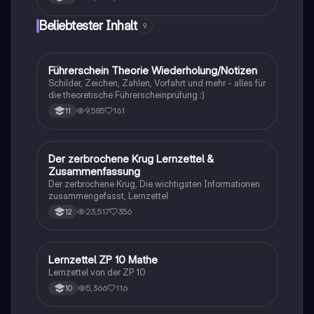
Beliebtester Inhalt
9
Führerschein Theorie Wiederholung/Notizen
Lerntipps
Schilder, Zeichen, Zahlen, Vorfahrt und mehr - alles für
die theoretische Führerscheinprüfung :)
9,585
161
11
Der zerbrochene Krug Lernzettel &
Deutsch
Zusammenfassung
Der zerbrochene Krug, Die wichtigsten Informationen
zusammengefasst, Lernzettel
23,517
356
12
Lernzettel ZP 10 Mathe
Mathe
Lernzettel von der ZP 10
5,366
116
10