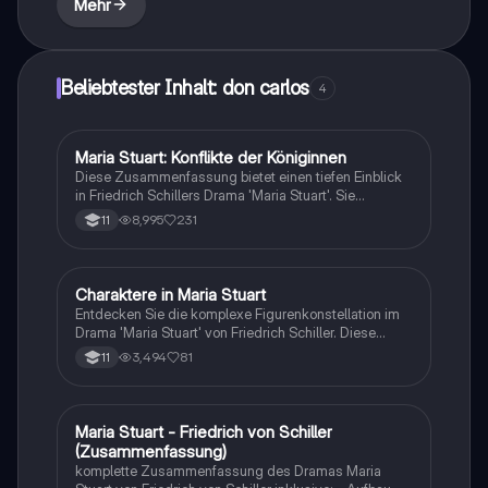
Mehr
Zukunft gilt. Ideal für Studierende der
Technologieethik und nachhaltigen Entwicklung.
Beliebtester Inhalt: don carlos
4
Maria Stuart: Konflikte der Königinnen
Deutsch
Diese Zusammenfassung bietet einen tiefen Einblick
in Friedrich Schillers Drama 'Maria Stuart'. Sie
beleuchtet die zentralen Konflikte zwischen Maria und
8,995
231
11
Elisabeth, die politischen Intrigen und die emotionalen
Spannungen, die zu Marias Schicksal führen. Ideal für
Studierende, die die Charaktere und die dramatische
Struktur des Werkes verstehen möchten.
Charaktere in Maria Stuart
Deutsch
Entdecken Sie die komplexe Figurenkonstellation im
Drama 'Maria Stuart' von Friedrich Schiller. Diese
Analyse beleuchtet die Beziehungen zwischen
3,494
81
11
Protagonistin Elisabeth und Antagonistin Maria sowie
die Rolle der Nebenfiguren. Ideal für Studierende der
Literaturwissenschaft und Theateranalyse.
Maria Stuart - Friedrich von Schiller
Deutsch
(Zusammenfassung)
komplette Zusammenfassung des Dramas Maria