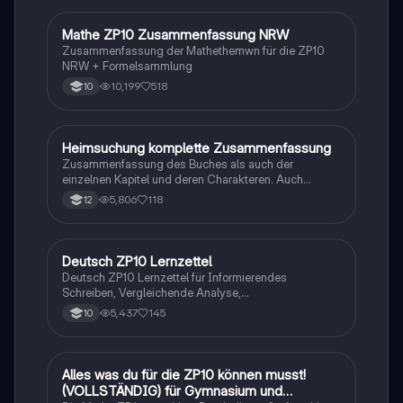
Mathe ZP10 Zusammenfassung NRW
Mathe
Zusammenfassung der Mathethemwn für die ZP10
NRW + Formelsammlung
10,199
518
10
Heimsuchung komplette Zusammenfassung
Deutsch
Zusammenfassung des Buches als auch der
einzelnen Kapitel und deren Charakteren. Auch
tabellarisch. Im Unterricht ohne KI erstellt
5,806
118
12
Deutsch ZP10 Lernzettel
Deutsch
Deutsch ZP10 Lernzettel für Informierendes
Schreiben, Vergleichende Analyse,
Sachtexte/Roman/Gedicht..
5,437
145
10
Alles was du für die ZP10 können musst!
Mathe
(VOLLSTÄNDIG) für Gymnasium und