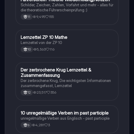
Schilder, Zeichen, Zahlen, Vorfahrt und mehr - alles für
die theoretische Führerscheinprüfung :)
9,495
155
11
Lernzettel ZP 10 Mathe
Mathe
Lernzettel von der ZP 10
5,363
116
10
Der zerbrochene Krug Lernzettel &
Deutsch
Zusammenfassung
Der zerbrochene Krug, Die wichtigsten Informationen
zusammengefasst, Lernzettel
23,517
356
12
1
10 unregelmäßige Verben im past participle
Englisch
unregelmäßige Verben aus Englisch - past participle
4,281
3
6