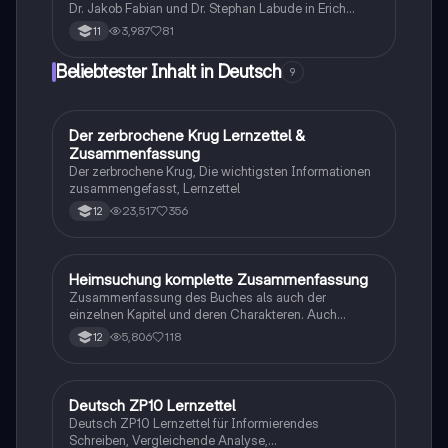
Dr. Jakob Fabian und Dr. Stephan Labude in Erich
Kästners 'Fabian oder Der Gang zu den Hunden'.
3,987
81
11
Analysieren Sie die Unterschiede in ihren
Lebensansichten, ihren Umgang mit Misserfolgen in
Beliebtester Inhalt in Deutsch
9
Liebe und Beruf sowie die komplexe Freundschaft
zwischen den beiden. Diese Zusammenfassung
bietet Einblicke in die moralischen Konflikte und
gesellschaftlichen Herausforderungen der
Der zerbrochene Krug Lernzettel &
Deutsch
Protagonisten.
Zusammenfassung
Der zerbrochene Krug, Die wichtigsten Informationen
zusammengefasst, Lernzettel
23,517
356
12
Heimsuchung komplette Zusammenfassung
Deutsch
Zusammenfassung des Buches als auch der
einzelnen Kapitel und deren Charakteren. Auch
tabellarisch. Im Unterricht ohne KI erstellt
5,806
118
12
Deutsch ZP10 Lernzettel
Deutsch
Deutsch ZP10 Lernzettel für Informierendes
Schreiben, Vergleichende Analyse,