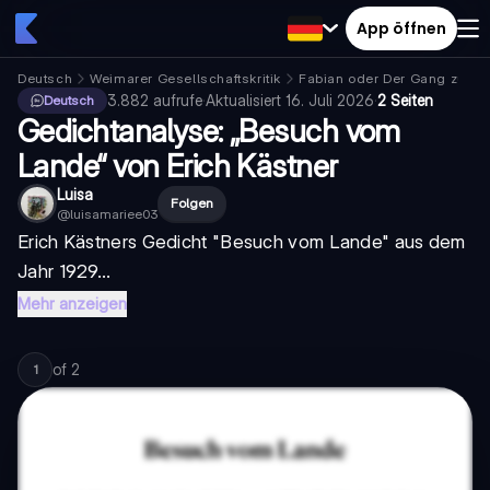
App öffnen
Deutsch
Weimarer Gesellschaftskritik
Fabian oder Der Gang zu d
3.882
aufrufe
·
Aktualisiert
16. Juli 2026
·
2 Seiten
Deutsch
Gedichtanalyse: „Besuch vom
Lande“ von Erich Kästner
Luisa
Folgen
@
luisamariee03
Erich Kästners Gedicht "Besuch vom Lande" aus dem
Jahr 1929...
Mehr anzeigen
of
2
1