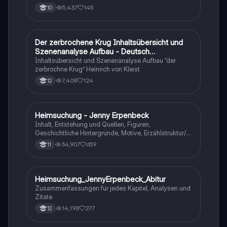
Sachtexte/Roman/Gedicht..
5,437
145
10
Der zerbrochene Krug Inhaltsübersicht und
Deutsch
Szenenanalyse Aufbau - Deutsch
Q1/Q2/Abitur
Inhaltsübersicht und Szenenanalyse Aufbau “der
zerbrochne Krug” Heinrich von Kleist
7,408
124
12
Heimsuchung - Jenny Erpenbeck
Deutsch
Inhalt, Entstehung und Quellen, Figuren,
Geschichtliche Hintergründe, Motive, Erzählstruktur/-
stil
34,907
659
11
Heimsuchung_JennyErpenbeck_Abitur
Deutsch
Zusammenfassungen für jedes Kapitel, Analysen und
Zitate
14,198
277
12