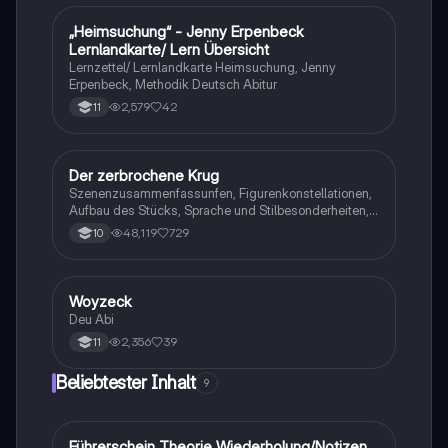
„Heimsuchung“ - Jenny Erpenbeck
Deutsch
Lernlandkarte/ Lern Übersicht
Lernzettel/ Lernlandkarte Heimsuchung, Jenny
Erpenbeck, Methodik Deutsch Abitur
2,579
42
11
Der zerbrochene Krug
Deutsch
Szenenzusammenfassunfen, Figurenkonstellationen,
Aufbau des Stücks, Sprache und Stilbesonderheiten,
Aussageabsicht, Thematik, Interpretation
48,119
729
10
Woyzeck
Deutsch
Deu Abi
2,356
39
11
Beliebtester Inhalt
9
Führerschein Theorie Wiederholung/Notizen
Lerntipps