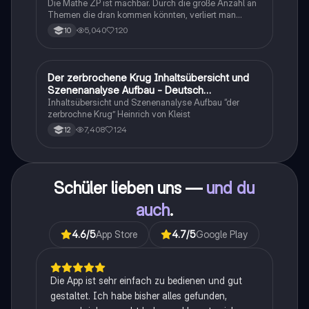
Realschule
Die Mathe ZP ist machbar. Durch die große Anzahl an
Themen die dran kommen könnten, verliert man
schnell den Überblick. Also habe ich von den kleinsten
5,040
120
10
Themen bis hin zu den größten alles
zusammengefasst <3.
Der zerbrochene Krug Inhaltsübersicht und
Deutsch
Szenenanalyse Aufbau - Deutsch
Q1/Q2/Abitur
Inhaltsübersicht und Szenenanalyse Aufbau “der
zerbrochne Krug” Heinrich von Kleist
7,408
124
12
Schüler lieben uns —
und du
auch
.
4.6
/5
App Store
4.7
/5
Google Play
Die App ist sehr einfach zu bedienen und gut
gestaltet. Ich habe bisher alles gefunden,