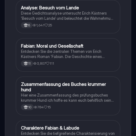
Protagonisten und verschiedene
Interpretationsansätze. Ideal für Studierende der
Analyse: Besuch vom Lande
Deutsch
Literaturwissenschaft und Interessierte an deutscher
Diese Gedichtsanalyse untersucht Erich Kästners
Geschichte.
'Besuch vom Lande' und beleuchtet die Wahrnehmung
der Stadt durch ländliche Besucher. Die Analyse
1,641
25
8
umfasst die Form, sprachliche Gestaltungsmittel und
die emotionalen Reaktionen der Protagonisten auf die
Großstadt. Ideal für Schüler, die sich auf Prüfungen
vorbereiten oder tiefere Einblicke in die
Fabian: Moral und Gesellschaft
Deutsch
Gedichtinterpretation gewinnen möchten.
Entdecken Sie die zentralen Themen von Erich
Kästners Roman 'Fabian. Die Geschichte eines
Moralisten'. Diese Zusammenfassung behandelt die
3,807
111
11
Charaktere, den historischen Kontext der Weimarer
Republik und die Merkmale der Neuen Sachlichkeit.
Erfahren Sie mehr über die gesellschaftliche Kritik und
die tragische Geschichte des Protagonisten Jakob
Zusammenfassung des Buches krummer
Deutsch
Fabian, der als Werbetexter in Berlin scheitert und
hund
letztlich sein Leben riskiert, um einen Jungen zu
Hier eine Zusammenfassung des prüfungsbuches
retten.
krummer Hund ich hoffe es kann euch behilflich sein
bei dem Lernen des Inhalts und viel Glück bei der
784
15
10
diesjährigen Realschulabschlussprüfung in Baden-
Württemberg
Charaktere Fabian & Labude
Deutsch
Entdecken Sie die tiefgreifende Charakterisierung von